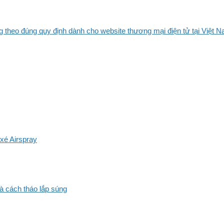
 theo đúng quy định dành cho website thương mại điện tử tại Việt Na
xé Airspray
và cách tháo lắp súng