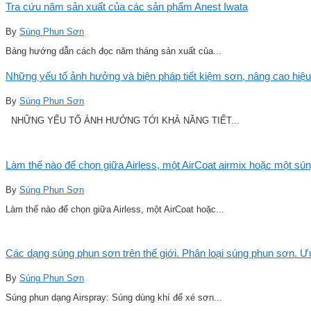
Tra cứu năm sản xuất của các sản phẩm Anest Iwata
By
Súng Phun Sơn
Bảng hướng dẫn cách đọc năm tháng sản xuất của...
Những yếu tố ảnh hưởng và biện pháp tiết kiệm sơn, nâng cao hiệu
By
Súng Phun Sơn
NHỮNG YẾU TỐ ẢNH HƯỞNG TỚI KHẢ NĂNG TIẾT...
Làm thế nào để chọn giữa Airless, một AirCoat airmix hoặc một sú
By
Súng Phun Sơn
Làm thế nào để chọn giữa Airless, một AirCoat hoặc...
Các dạng súng phun sơn trên thế giới. Phân loại súng phun sơn. 
By
Súng Phun Sơn
Súng phun dạng Airspray: Súng dùng khí để xé sơn...