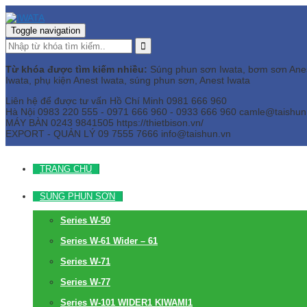
Toggle navigation
Từ khóa được tìm kiếm nhiều:
Súng phun sơn Iwata, bơm sơn Anest 
Iwata, phụ kiện Anest Iwata, súng phun sơn, Anest Iwata
Liên hệ để được tư vấn
Hồ Chí Minh
0981 666 960
Hà Nội
0983 220 555 - 0971 666 960 - 0933 666 960
camle@taishun
MÁY BÀN
0243 9841505 https://thietbison.vn/
EXPORT - QUẢN LÝ
09 7555 7666
info@taishun.vn
TRANG CHỦ
SÚNG PHUN SƠN
Series W-50
Series W-61 Wider – 61
Series W-71
Series W-77
Series W-101 WIDER1 KIWAMI1