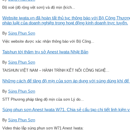
Độ xoè (độ rộng vệt sơn) và độ mịn (kích...
Website iwata.vn đã hoàn tất thủ tục thông báo với Bộ Công Thương
pháp luật của doanh nghiệp trong hoạt động kinh doanh trực tuyến.
By
Súng Phun Sơn
Việc website được xác nhận thông báo với Bộ Công...
Taishun tới thăm trụ sở Anest Iwata Nhật Bản
By
Súng Phun Sơn
TAISHUN VIỆT NAM – HÀNH TRÌNH KẾT NỐI CÔNG NGHỆ...
Những cách để tăng độ mịn của sơn áp dụng với súng dùng khí để 
By
Súng Phun Sơn
STT Phương pháp tăng độ mịn của sơn Lý do...
Súng phun sơn Anest Iwata W71. Chia sẻ cấu tạo chi tiết linh kiện 
By
Súng Phun Sơn
Video tháo lắp súng phun sơn W71 Anest Iwata: