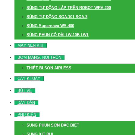
SÚNG TỰ ĐỘNG LẮP TRÊN ROBOT WRA-200
SÚNG TỰ ĐỘNG SGA-101 SGA-3
SÚNG Supernova WS-400
SÚNG PHUN CỔ DÀI LW-10B LW1
MÁY NÉN KHÍ
BƠM MÀNG, NỒI TRỘN
THIẾT BỊ SƠN AIRLESS
CÂY KHUẤY
BÚT VẼ
DÂY DẪN
PHỤ KIỆN
SÚNG PHUN SƠN ĐẶC BIỆT
SÚNG XỊT BỤI