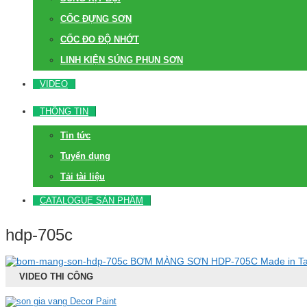
CỐC ĐỰNG SƠN
CỐC ĐO ĐỘ NHỚT
LINH KIỆN SÚNG PHUN SƠN
VIDEO
THÔNG TIN
Tin tức
Tuyển dụng
Tải tài liệu
CATALOGUE SẢN PHẨM
hdp-705c
BƠM MÀNG SƠN HDP-705C Made in T
VIDEO THI CÔNG