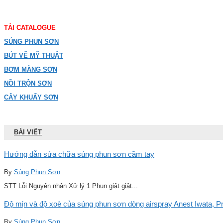
TẢI CATALOGUE
SÚNG PHUN SƠN
BÚT VẼ MỸ THUẬT
BƠM MÀNG SƠN
NỒI TRỘN SƠN
CÂY KHUẤY SƠN
BÀI VIẾT
Hướng dẫn sửa chữa súng phun sơn cầm tay
By
Súng Phun Sơn
STT Lỗi Nguyên nhân Xử lý 1 Phun giật giật...
Độ mịn và độ xoè của súng phun sơn dòng airspray Anest Iwata, Pro
By
Súng Phun Sơn