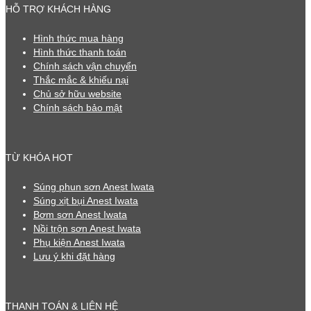
HỖ TRỢ KHÁCH HÀNG
Hình thức mua hàng
Hình thức thanh toán
Chính sách vận chuyển
Thắc mắc & khiếu nại
Chủ sở hữu website
Chính sách bảo mật
TỪ KHÓA HOT
Súng phun sơn Anest Iwata
Súng xịt bụi Anest Iwata
Bơm sơn Anest Iwata
Nồi trộn sơn Anest Iwata
Phụ kiện Anest Iwata
Lưu ý khi đặt hàng
THANH TOÁN & LIÊN HỆ