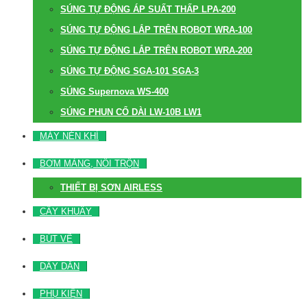
SÚNG TỰ ĐỘNG ÁP SUẤT THẤP LPA-200
SÚNG TỰ ĐỘNG LẮP TRÊN ROBOT WRA-100
SÚNG TỰ ĐỘNG LẮP TRÊN ROBOT WRA-200
SÚNG TỰ ĐỘNG SGA-101 SGA-3
SÚNG Supernova WS-400
SÚNG PHUN CỔ DÀI LW-10B LW1
MÁY NÉN KHÍ
BƠM MÀNG, NỒI TRỘN
THIẾT BỊ SƠN AIRLESS
CÂY KHUẤY
BÚT VẼ
DÂY DẪN
PHỤ KIỆN