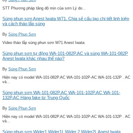
STT Phương pháp tăng độ mịn của sơn Lý do...
Súng phun sơn Anest Iwata W71. Chia sẻ cấu tạo chi tiết linh kiện
và cách tháo lắp súng
By
Súng Phun Sơn
Video tháo lắp súng phun sơn W71 Anest Iwata:
Súng phun sơn tự động WA-101-082P.AC và súng WA-101-082P
Anest Iwata khác nhau thế nào?
By
Súng Phun Sơn
Hiện nay có model WA-101-082P.AC WA-101-102P-AC WA-101-132P . AC
và...
Súng phun sơn WA-101-082P.AC WA-101-102P.AC WA-101-
132P.AC Hàng fake từ Trung Quốc
By
Súng Phun Sơn
Hiện nay có model WA-101-082P.AC WA-101-102P-AC WA-101-132P . AC
và...
Súng phun sơn Wider1 Wider1L Wider 2 Wider2L Anest Iwata