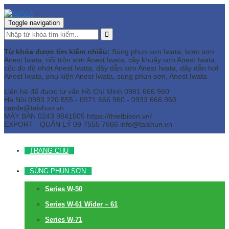
Toggle navigation
Từ khóa được tìm kiếm nhiều:
Súng phun sơn Iwata, bơm sơn
Anest Iwata, nồi trộn sơn Anest Iwata, cây khuấy sơn Anest Iwata,
cốc đo độ nhớt Anest Iwata, dây dẫn sơn Anest Iwata, dây dẫn hơi
Anest Iwata, phụ kiện Anest Iwata, súng phun sơn, Anest Iwata
Liên hệ để được tư vấn
Hồ Chí Minh
0981 666 960
Hà Nội
0983 220 555 - 0971 666 960 - 0933 666 960
camle@taishun.vn
MÁY BÀN
0243 9841505 https://thietbison.vn/
EXPORT - QUẢN LÝ
09 7555 7666
info@taishun.vn
TRANG CHỦ
SÚNG PHUN SƠN
Series W-50
Series W-61 Wider – 61
Series W-71