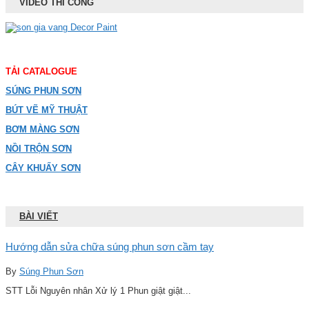
VIDEO THI CÔNG
TẢI CATALOGUE
SÚNG PHUN SƠN
BÚT VẼ MỸ THUẬT
BƠM MÀNG SƠN
NỒI TRỘN SƠN
CÂY KHUẤY SƠN
BÀI VIẾT
Hướng dẫn sửa chữa súng phun sơn cầm tay
By
Súng Phun Sơn
STT Lỗi Nguyên nhân Xử lý 1 Phun giật giật...