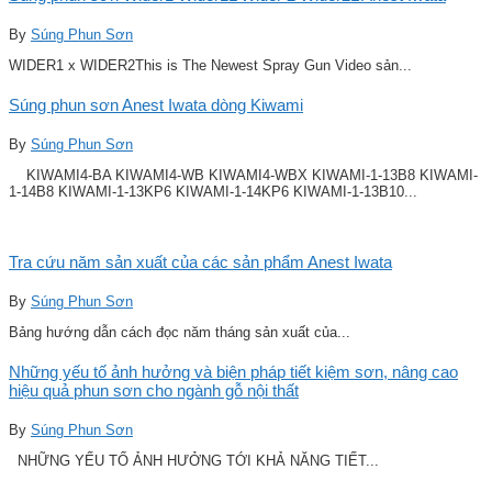
By
Súng Phun Sơn
WIDER1 x WIDER2This is The Newest Spray Gun Video sản...
Súng phun sơn Anest Iwata dòng Kiwami
By
Súng Phun Sơn
KIWAMI4-BA KIWAMI4-WB KIWAMI4-WBX KIWAMI-1-13B8 KIWAMI-
1-14B8 KIWAMI-1-13KP6 KIWAMI-1-14KP6 KIWAMI-1-13B10...
Tra cứu năm sản xuất của các sản phẩm Anest Iwata
By
Súng Phun Sơn
Bảng hướng dẫn cách đọc năm tháng sản xuất của...
Những yếu tố ảnh hưởng và biện pháp tiết kiệm sơn, nâng cao
hiệu quả phun sơn cho ngành gỗ nội thất
By
Súng Phun Sơn
NHỮNG YẾU TỐ ẢNH HƯỞNG TỚI KHẢ NĂNG TIẾT...