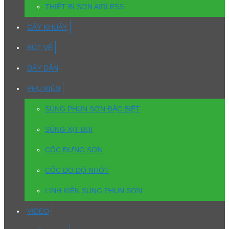
THIẾT BỊ SƠN AIRLESS
CÂY KHUẤY
BÚT VẼ
DÂY DẪN
PHỤ KIỆN
SÚNG PHUN SƠN ĐẶC BIỆT
SÚNG XỊT BỤI
CỐC ĐỰNG SƠN
CỐC ĐO ĐỘ NHỚT
LINH KIỆN SÚNG PHUN SƠN
VIDEO