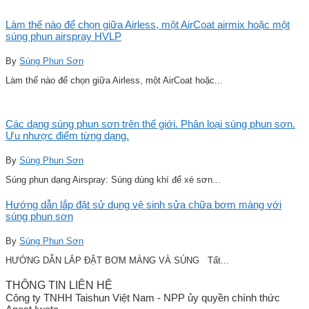
Làm thế nào để chọn giữa Airless, một AirCoat airmix hoặc một
súng phun airspray HVLP
By
Súng Phun Sơn
Làm thế nào để chọn giữa Airless, một AirCoat hoặc...
Các dạng súng phun sơn trên thế giới. Phân loại súng phun sơn.
Ưu nhược điểm từng dạng.
By
Súng Phun Sơn
Súng phun dạng Airspray: Súng dùng khí để xé sơn...
Hướng dẫn lắp đặt sử dụng vệ sinh sửa chữa bơm màng với
súng phun sơn
By
Súng Phun Sơn
HƯỚNG DẪN LẮP ĐẶT BƠM MÀNG VÀ SÚNG Tất...
THÔNG TIN LIÊN HỆ
Công ty TNHH Taishun Việt Nam - NPP ủy quyền chính thức