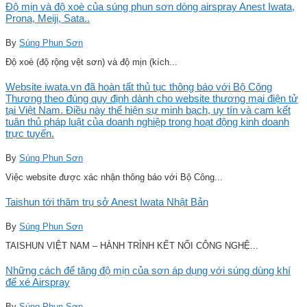
Độ mịn và độ xoè của súng phun sơn dòng airspray Anest Iwata,
Prona, Meiji, Sata..
By
Súng Phun Sơn
Độ xoè (độ rộng vệt sơn) và độ mịn (kích...
Website iwata.vn đã hoàn tất thủ tục thông báo với Bộ Công
Thương theo đúng quy định dành cho website thương mại điện tử
tại Việt Nam. Điều này thể hiện sự minh bạch, uy tín và cam kết
tuân thủ pháp luật của doanh nghiệp trong hoạt động kinh doanh
trực tuyến.
By
Súng Phun Sơn
Việc website được xác nhận thông báo với Bộ Công...
Taishun tới thăm trụ sở Anest Iwata Nhật Bản
By
Súng Phun Sơn
TAISHUN VIỆT NAM – HÀNH TRÌNH KẾT NỐI CÔNG NGHỆ...
Những cách để tăng độ mịn của sơn áp dụng với súng dùng khí
để xé Airspray
By
Súng Phun Sơn