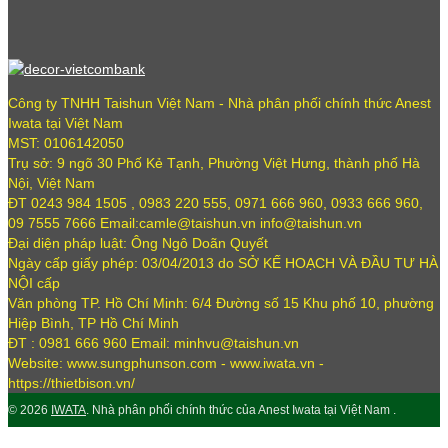
Công ty TNHH Taishun Việt Nam - Nhà phân phối chính thức Anest
Iwata tại Việt Nam
MST: 0106142050
Trụ sở: 9 ngõ 30 Phố Kẻ Tạnh, Phường Việt Hưng, thành phố Hà
Nội, Việt Nam
ĐT 0243 984 1505 , 0983 220 555, 0971 666 960, 0933 666 960,
09 7555 7666 Email:camle@taishun.vn info@taishun.vn
Đại diện pháp luật: Ông Ngô Doãn Quyết
Ngày cấp giấy phép: 03/04/2013 do SỞ KẾ HOẠCH VÀ ĐẦU TƯ HÀ
NỘI cấp
Văn phòng TP. Hồ Chí Minh: 6/4 Đường số 15 Khu phố 10, phường
Hiệp Bình, TP Hồ Chí Minh
ĐT : 0981 666 960 Email: minhvu@taishun.vn
Website: www.sungphunson.com - www.iwata.vn -
https://thietbison.vn/
© 2026
IWATA
. Nhà phân phối chính thức của Anest Iwata tại Việt Nam .