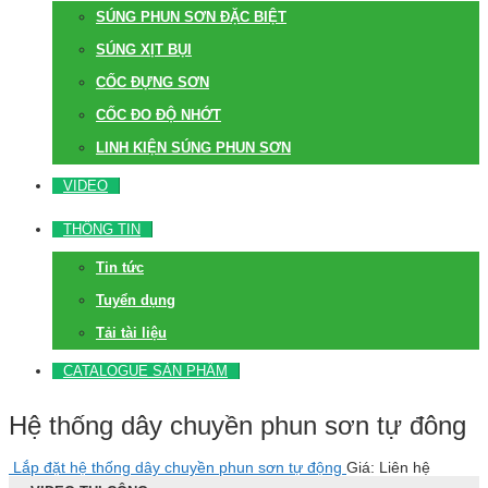
SÚNG PHUN SƠN ĐẶC BIỆT
SÚNG XỊT BỤI
CỐC ĐỰNG SƠN
CỐC ĐO ĐỘ NHỚT
LINH KIỆN SÚNG PHUN SƠN
VIDEO
THÔNG TIN
Tin tức
Tuyển dụng
Tải tài liệu
CATALOGUE SẢN PHẨM
Hệ thống dây chuyền phun sơn tự đông
Lắp đặt hệ thống dây chuyền phun sơn tự động
Giá: Liên hệ