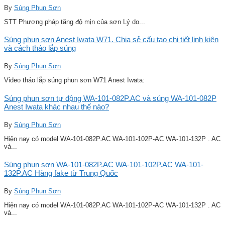
By
Súng Phun Sơn
STT Phương pháp tăng độ mịn của sơn Lý do...
Súng phun sơn Anest Iwata W71. Chia sẻ cấu tạo chi tiết linh kiện
và cách tháo lắp súng
By
Súng Phun Sơn
Video tháo lắp súng phun sơn W71 Anest Iwata:
Súng phun sơn tự động WA-101-082P.AC và súng WA-101-082P
Anest Iwata khác nhau thế nào?
By
Súng Phun Sơn
Hiện nay có model WA-101-082P.AC WA-101-102P-AC WA-101-132P . AC
và...
Súng phun sơn WA-101-082P.AC WA-101-102P.AC WA-101-
132P.AC Hàng fake từ Trung Quốc
By
Súng Phun Sơn
Hiện nay có model WA-101-082P.AC WA-101-102P-AC WA-101-132P . AC
và...