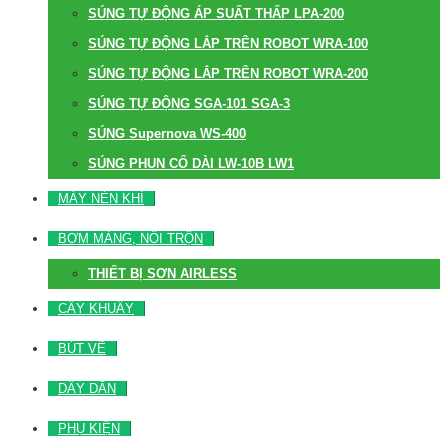
SÚNG TỰ ĐỘNG ÁP SUẤT THẤP LPA-200
SÚNG TỰ ĐỘNG LẮP TRÊN ROBOT WRA-100
SÚNG TỰ ĐỘNG LẮP TRÊN ROBOT WRA-200
SÚNG TỰ ĐỘNG SGA-101 SGA-3
SÚNG Supernova WS-400
SÚNG PHUN CỔ DÀI LW-10B LW1
MÁY NÉN KHÍ
BƠM MÀNG, NỒI TRỘN
THIẾT BỊ SƠN AIRLESS
CÂY KHUẤY
BÚT VẼ
DÂY DẪN
PHỤ KIỆN