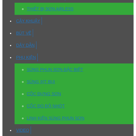
THIẾT BỊ SƠN AIRLESS
CÂY KHUẤY
BÚT VẼ
DÂY DẪN
PHỤ KIỆN
SÚNG PHUN SƠN ĐẶC BIỆT
SÚNG XỊT BỤI
CỐC ĐỰNG SƠN
CỐC ĐO ĐỘ NHỚT
LINH KIỆN SÚNG PHUN SƠN
VIDEO