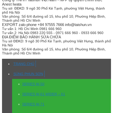
Anest Iwata
Trụ sở:
ĐĐKD: 9 ngõ 30 Phố Kẻ Tạnh, phường Việt Hưng, thành
phố Hà Nội
Văn phòng:
Số 6/4 đường số 15, khu phố 10, Phường Hiệp Bình,
Thành phố Hồ Chí Minh
EXPORT zalo phone +84 97555 7666 info@taishun.vn
Tư vấn 1:
Hồ Chí Minh 0981 666 960
Tư vấn 2:
Hà Nội 0983 220 555 - 0971 666 960 - 0933 666 960
ĐỊA ĐIỂM BẢO HÀNH SỬA CHỮA
Trụ sở
ĐĐKD: 9 ngõ 30 Phố Kẻ Tạnh, phường Việt Hưng, thành phố
Hà Nội
Văn phòng:
Số 6/4 đường số 15, khu phố 10, Phường Hiệp Bình,
Thành phố Hồ Chí Minh
TRANG CHỦ
SÚNG PHUN SƠN
SERIES W-50
SERIES W-61 WIDER – 61
SERIES W-71