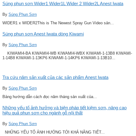
Súng phun sơn Wider1 Wider1L Wider 2 Wider2L Anest Iwata
By
Súng Phun Sơn
WIDER1 x WIDER2This is The Newest Spray Gun Video sản...
Súng phun sơn Anest Iwata dòng Kiwami
By
Súng Phun Sơn
KIWAMI4-BA KIWAMI4-WB KIWAMI4-WBX KIWAMI-1-13B8 KIWAMI-
1-14B8 KIWAMI-1-13KP6 KIWAMI-1-14KP6 KIWAMI-1-13B10...
Tra cứu năm sản xuất của các sản phẩm Anest Iwata
By
Súng Phun Sơn
Bảng hướng dẫn cách đọc năm tháng sản xuất của...
Những yếu tố ảnh hưởng và biện pháp tiết kiệm sơn, nâng cao
hiệu quả phun sơn cho ngành gỗ nội thất
By
Súng Phun Sơn
NHỮNG YẾU TỐ ẢNH HƯỞNG TỚI KHẢ NĂNG TIẾT...