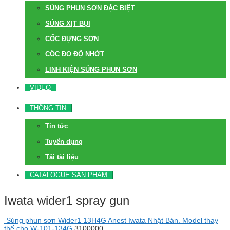
SÚNG PHUN SƠN ĐẶC BIỆT
SÚNG XỊT BỤI
CỐC ĐỰNG SƠN
CỐC ĐO ĐỘ NHỚT
LINH KIỆN SÚNG PHUN SƠN
VIDEO
THÔNG TIN
Tin tức
Tuyển dụng
Tải tài liệu
CATALOGUE SẢN PHẨM
Iwata wider1 spray gun
Súng phun sơn Wider1 13H4G Anest Iwata Nhật Bản. Model thay
thế cho W-101-134G
3100000