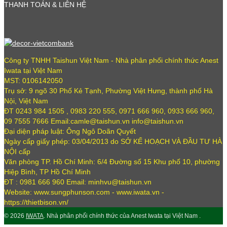
THANH TOÁN & LIÊN HỆ
Công ty TNHH Taishun Việt Nam - Nhà phân phối chính thức Anest
Iwata tại Việt Nam
MST: 0106142050
Trụ sở: 9 ngõ 30 Phố Kẻ Tạnh, Phường Việt Hưng, thành phố Hà
Nội, Việt Nam
ĐT 0243 984 1505 , 0983 220 555, 0971 666 960, 0933 666 960,
09 7555 7666 Email:camle@taishun.vn info@taishun.vn
Đại diện pháp luật: Ông Ngô Doãn Quyết
Ngày cấp giấy phép: 03/04/2013 do SỞ KẾ HOẠCH VÀ ĐẦU TƯ HÀ
NỘI cấp
Văn phòng TP. Hồ Chí Minh: 6/4 Đường số 15 Khu phố 10, phường
Hiệp Bình, TP Hồ Chí Minh
ĐT : 0981 666 960 Email: minhvu@taishun.vn
Website: www.sungphunson.com - www.iwata.vn -
https://thietbison.vn/
© 2026
IWATA
. Nhà phân phối chính thức của Anest Iwata tại Việt Nam .