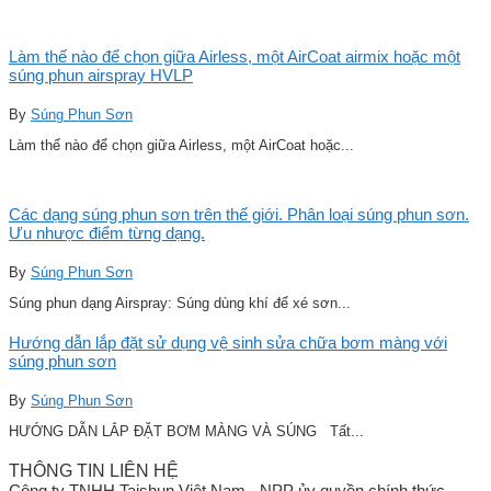
Làm thế nào để chọn giữa Airless, một AirCoat airmix hoặc một
súng phun airspray HVLP
By
Súng Phun Sơn
Làm thế nào để chọn giữa Airless, một AirCoat hoặc...
Các dạng súng phun sơn trên thế giới. Phân loại súng phun sơn.
Ưu nhược điểm từng dạng.
By
Súng Phun Sơn
Súng phun dạng Airspray: Súng dùng khí để xé sơn...
Hướng dẫn lắp đặt sử dụng vệ sinh sửa chữa bơm màng với
súng phun sơn
By
Súng Phun Sơn
HƯỚNG DẪN LẮP ĐẶT BƠM MÀNG VÀ SÚNG Tất...
THÔNG TIN LIÊN HỆ
Công ty TNHH Taishun Việt Nam - NPP ủy quyền chính thức