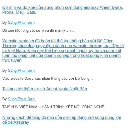
Độ mịn và độ xoè của súng phun sơn dòng airspray Anest Iwata,
Prona, Meiji, Sata..
By
Súng Phun Sơn
Độ xoè (độ rộng vệt sơn) và độ mịn (kích...
Website iwata.vn đã hoàn tất thủ tục thông báo với Bộ Công
Thương theo đúng quy định dành cho website thương mại điện tử
tại Việt Nam. Điều này thể hiện sự minh bạch, uy tín và cam kết
tuân thủ pháp luật của doanh nghiệp trong hoạt động kinh doanh
trực tuyến.
By
Súng Phun Sơn
Việc website được xác nhận thông báo với Bộ Công...
Taishun tới thăm trụ sở Anest Iwata Nhật Bản
By
Súng Phun Sơn
TAISHUN VIỆT NAM – HÀNH TRÌNH KẾT NỐI CÔNG NGHỆ...
Những cách để tăng độ mịn của sơn áp dụng với súng dùng khí
để xé Airspray