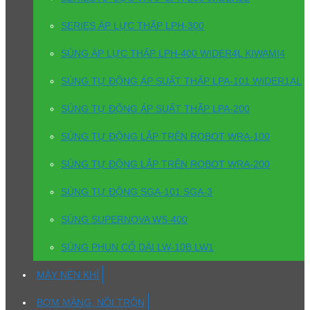
SERIES ÁP LỰC THẤP LPH-300
SÚNG ÁP LỰC THẤP LPH-400 WIDER4L KIWAMI4
SÚNG TỰ ĐỘNG ÁP SUẤT THẤP LPA-101 WIDER1AL
SÚNG TỰ ĐỘNG ÁP SUẤT THẤP LPA-200
SÚNG TỰ ĐỘNG LẮP TRÊN ROBOT WRA-100
SÚNG TỰ ĐỘNG LẮP TRÊN ROBOT WRA-200
SÚNG TỰ ĐỘNG SGA-101 SGA-3
SÚNG SUPERNOVA WS-400
SÚNG PHUN CỔ DÀI LW-10B LW1
MÁY NÉN KHÍ
BƠM MÀNG, NỒI TRỘN