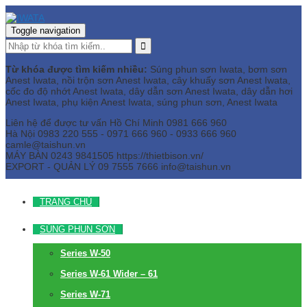
Toggle navigation
Từ khóa được tìm kiếm nhiều:
Súng phun sơn Iwata, bơm sơn
Anest Iwata, nồi trộn sơn Anest Iwata, cây khuấy sơn Anest Iwata,
cốc đo độ nhớt Anest Iwata, dây dẫn sơn Anest Iwata, dây dẫn hơi
Anest Iwata, phụ kiện Anest Iwata, súng phun sơn, Anest Iwata
Liên hệ để được tư vấn
Hồ Chí Minh
0981 666 960
Hà Nội
0983 220 555 - 0971 666 960 - 0933 666 960
camle@taishun.vn
MÁY BÀN
0243 9841505 https://thietbison.vn/
EXPORT - QUẢN LÝ
09 7555 7666
info@taishun.vn
TRANG CHỦ
SÚNG PHUN SƠN
Series W-50
Series W-61 Wider – 61
Series W-71