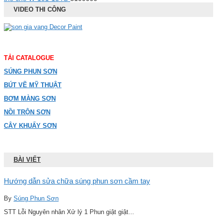
VIDEO THI CÔNG
TẢI CATALOGUE
SÚNG PHUN SƠN
BÚT VẼ MỸ THUẬT
BƠM MÀNG SƠN
NỒI TRỘN SƠN
CÂY KHUẤY SƠN
BÀI VIẾT
Hướng dẫn sửa chữa súng phun sơn cầm tay
By
Súng Phun Sơn
STT Lỗi Nguyên nhân Xử lý 1 Phun giật giật...