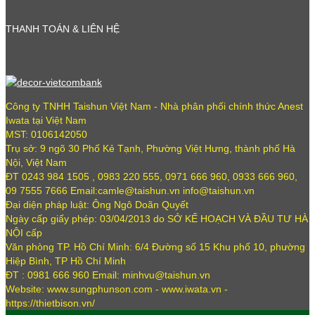
THANH TOÁN & LIÊN HỆ
Công ty TNHH Taishun Việt Nam - Nhà phân phối chính thức Anest
Iwata tại Việt Nam
MST: 0106142050
Trụ sở: 9 ngõ 30 Phố Kẻ Tạnh, Phường Việt Hưng, thành phố Hà
Nội, Việt Nam
ĐT 0243 984 1505 , 0983 220 555, 0971 666 960, 0933 666 960,
09 7555 7666 Email:camle@taishun.vn info@taishun.vn
Đại diện pháp luật: Ông Ngô Doãn Quyết
Ngày cấp giấy phép: 03/04/2013 do SỞ KẾ HOẠCH VÀ ĐẦU TƯ HÀ
NỘI cấp
Văn phòng TP. Hồ Chí Minh: 6/4 Đường số 15 Khu phố 10, phường
Hiệp Bình, TP Hồ Chí Minh
ĐT : 0981 666 960 Email: minhvu@taishun.vn
Website: www.sungphunson.com - www.iwata.vn -
https://thietbison.vn/