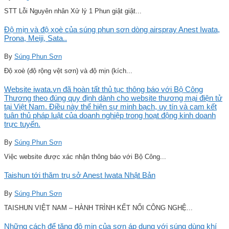
STT Lỗi Nguyên nhân Xử lý 1 Phun giật giật...
Độ mịn và độ xoè của súng phun sơn dòng airspray Anest Iwata,
Prona, Meiji, Sata..
By
Súng Phun Sơn
Độ xoè (độ rộng vệt sơn) và độ mịn (kích...
Website iwata.vn đã hoàn tất thủ tục thông báo với Bộ Công
Thương theo đúng quy định dành cho website thương mại điện tử
tại Việt Nam. Điều này thể hiện sự minh bạch, uy tín và cam kết
tuân thủ pháp luật của doanh nghiệp trong hoạt động kinh doanh
trực tuyến.
By
Súng Phun Sơn
Việc website được xác nhận thông báo với Bộ Công...
Taishun tới thăm trụ sở Anest Iwata Nhật Bản
By
Súng Phun Sơn
TAISHUN VIỆT NAM – HÀNH TRÌNH KẾT NỐI CÔNG NGHỆ...
Những cách để tăng độ mịn của sơn áp dụng với súng dùng khí