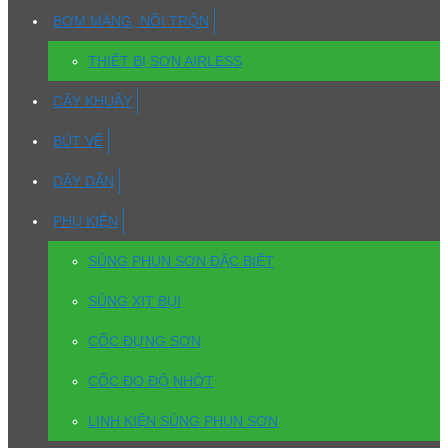
BƠM MÀNG, NỒI TRỘN
THIẾT BỊ SƠN AIRLESS
CÂY KHUẤY
BÚT VẼ
DÂY DẪN
PHỤ KIỆN
SÚNG PHUN SƠN ĐẶC BIỆT
SÚNG XỊT BỤI
CỐC ĐỰNG SƠN
CỐC ĐO ĐỘ NHỚT
LINH KIỆN SÚNG PHUN SƠN