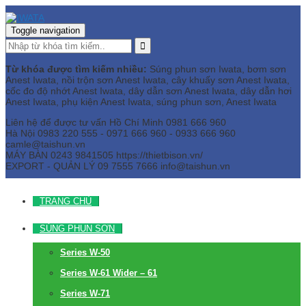
Toggle navigation
Từ khóa được tìm kiếm nhiều:
Súng phun sơn Iwata, bơm sơn
Anest Iwata, nồi trộn sơn Anest Iwata, cây khuấy sơn Anest Iwata,
cốc đo độ nhớt Anest Iwata, dây dẫn sơn Anest Iwata, dây dẫn hơi
Anest Iwata, phụ kiện Anest Iwata, súng phun sơn, Anest Iwata
Liên hệ để được tư vấn
Hồ Chí Minh
0981 666 960
Hà Nội
0983 220 555 - 0971 666 960 - 0933 666 960
camle@taishun.vn
MÁY BÀN
0243 9841505 https://thietbison.vn/
EXPORT - QUẢN LÝ
09 7555 7666
info@taishun.vn
TRANG CHỦ
SÚNG PHUN SƠN
Series W-50
Series W-61 Wider – 61
Series W-71