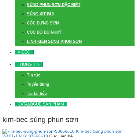
SÚNG PHUN SƠN ĐẶC BIỆT
SÚNG XỊT BỤI
CỐC ĐỰNG SƠN
CỐC ĐO ĐỘ NHỚT
LINH KIỆN SÚNG PHUN SƠN
VIDEO
THÔNG TIN
Tin tức
Tuyển dụng
Tải tài liệu
CATALOGUE SẢN PHẨM
kim-bec súng phun sơn
Kim-bec Súng phun sơn
W101-134G: 93666610
Giá: Liên hệ