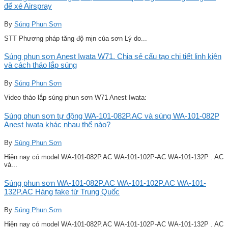
để xé Airspray
By
Súng Phun Sơn
STT Phương pháp tăng độ mịn của sơn Lý do...
Súng phun sơn Anest Iwata W71. Chia sẻ cấu tạo chi tiết linh kiện
và cách tháo lắp súng
By
Súng Phun Sơn
Video tháo lắp súng phun sơn W71 Anest Iwata:
Súng phun sơn tự động WA-101-082P.AC và súng WA-101-082P
Anest Iwata khác nhau thế nào?
By
Súng Phun Sơn
Hiện nay có model WA-101-082P.AC WA-101-102P-AC WA-101-132P . AC
và...
Súng phun sơn WA-101-082P.AC WA-101-102P.AC WA-101-
132P.AC Hàng fake từ Trung Quốc
By
Súng Phun Sơn
Hiện nay có model WA-101-082P.AC WA-101-102P-AC WA-101-132P . AC