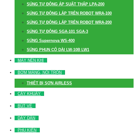
SÚNG TỰ ĐỘNG ÁP SUẤT THẤP LPA-200
SÚNG TỰ ĐỘNG LẮP TRÊN ROBOT WRA-100
SÚNG TỰ ĐỘNG LẮP TRÊN ROBOT WRA-200
SÚNG TỰ ĐỘNG SGA-101 SGA-3
SÚNG Supernova WS-400
SÚNG PHUN CỔ DÀI LW-10B LW1
MÁY NÉN KHÍ
BƠM MÀNG, NỒI TRỘN
THIẾT BỊ SƠN AIRLESS
CÂY KHUẤY
BÚT VẼ
DÂY DẪN
PHỤ KIỆN