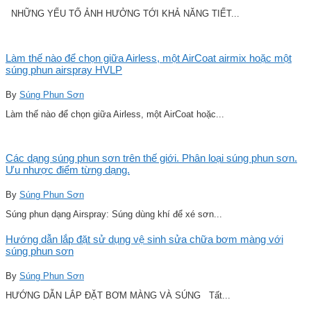
NHỮNG YẾU TỐ ẢNH HƯỞNG TỚI KHẢ NĂNG TIẾT...
Làm thế nào để chọn giữa Airless, một AirCoat airmix hoặc một
súng phun airspray HVLP
By
Súng Phun Sơn
Làm thế nào để chọn giữa Airless, một AirCoat hoặc...
Các dạng súng phun sơn trên thế giới. Phân loại súng phun sơn.
Ưu nhược điểm từng dạng.
By
Súng Phun Sơn
Súng phun dạng Airspray: Súng dùng khí để xé sơn...
Hướng dẫn lắp đặt sử dụng vệ sinh sửa chữa bơm màng với
súng phun sơn
By
Súng Phun Sơn
HƯỚNG DẪN LẮP ĐẶT BƠM MÀNG VÀ SÚNG Tất...