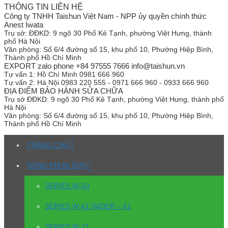
THÔNG TIN LIÊN HỆ
Công ty TNHH Taishun Việt Nam - NPP ủy quyền chính thức
Anest Iwata
Trụ sở:
ĐĐKD: 9 ngõ 30 Phố Kẻ Tạnh, phường Việt Hưng, thành
phố Hà Nội
Văn phòng:
Số 6/4 đường số 15, khu phố 10, Phường Hiệp Bình,
Thành phố Hồ Chí Minh
EXPORT zalo phone +84 97555 7666 info@taishun.vn
Tư vấn 1:
Hồ Chí Minh 0981 666 960
Tư vấn 2:
Hà Nội 0983 220 555 - 0971 666 960 - 0933 666 960
ĐỊA ĐIỂM BẢO HÀNH SỬA CHỮA
Trụ sở
ĐĐKD: 9 ngõ 30 Phố Kẻ Tạnh, phường Việt Hưng, thành phố
Hà Nội
Văn phòng:
Số 6/4 đường số 15, khu phố 10, Phường Hiệp Bình,
Thành phố Hồ Chí Minh
TRANG CHỦ
SÚNG PHUN SƠN
SERIES W-50
SERIES W-61 WIDER – 61
SERIES W-71