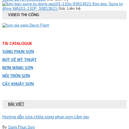
Kim-bec Súng tự
động WA101-132P: 93813621
Giá: Liên hệ
VIDEO THI CÔNG
TẢI CATALOGUE
SÚNG PHUN SƠN
BÚT VẼ MỸ THUẬT
BƠM MÀNG SƠN
NỒI TRỘN SƠN
CÂY KHUẤY SƠN
BÀI VIẾT
Hướng dẫn sửa chữa súng phun sơn cầm tay
By
Súng Phun Sơn