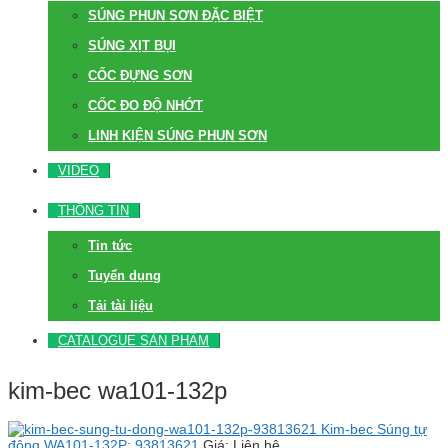
SÚNG PHUN SƠN ĐẶC BIỆT
SÚNG XỊT BỤI
CỐC ĐỰNG SƠN
CỐC ĐO ĐỘ NHỚT
LINH KIỆN SÚNG PHUN SƠN
VIDEO
THÔNG TIN
Tin tức
Tuyển dụng
Tải tài liệu
CATALOGUE SẢN PHẨM
kim-bec wa101-132p
Kim-bec Súng tự
động WA101-132P: 93813621
Giá: Liên hệ