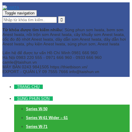
Toggle navigation
Từ khóa được tìm kiếm nhiều:
Súng phun sơn Iwata, bơm sơn
Anest Iwata, nồi trộn sơn Anest Iwata, cây khuấy sơn Anest Iwata,
cốc đo độ nhớt Anest Iwata, dây dẫn sơn Anest Iwata, dây dẫn hơi
Anest Iwata, phụ kiện Anest Iwata, súng phun sơn, Anest Iwata
Liên hệ để được tư vấn
Hồ Chí Minh
0981 666 960
Hà Nội
0983 220 555 - 0971 666 960 - 0933 666 960
camle@taishun.vn
MÁY BÀN
0243 9841505 https://thietbison.vn/
EXPORT - QUẢN LÝ
09 7555 7666
info@taishun.vn
TRANG CHỦ
SÚNG PHUN SƠN
Series W-50
Series W-61 Wider – 61
Series W-71