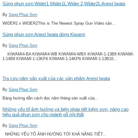
Súng phun sơn Wider1 Wider1L Wider 2 Wider2L Anest Iwata
By
Súng Phun Sơn
WIDER1 x WIDER2This is The Newest Spray Gun Video sản...
Súng phun sơn Anest Iwata dòng Kiwami
By
Súng Phun Sơn
KIWAMI4-BA KIWAMI4-WB KIWAMI4-WBX KIWAMI-1-13B8 KIWAMI-
1-14B8 KIWAMI-1-13KP6 KIWAMI-1-14KP6 KIWAMI-1-13B10...
Tra cứu năm sản xuất của các sản phẩm Anest Iwata
By
Súng Phun Sơn
Bảng hướng dẫn cách đọc năm tháng sản xuất của...
Những yếu tố ảnh hưởng và biện pháp tiết kiệm sơn, nâng cao
hiệu quả phun sơn cho ngành gỗ nội thất
By
Súng Phun Sơn
NHỮNG YẾU TỐ ẢNH HƯỞNG TỚI KHẢ NĂNG TIẾT...