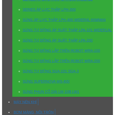
SERIES ÁP LỰC THẤP LPH-300
SÚNG ÁP LỰC THẤP LPH-400 WIDER4L KIWAMI4
SÚNG TỰ ĐỘNG ÁP SUẤT THẤP LPA-101 WIDER1AL
SÚNG TỰ ĐỘNG ÁP SUẤT THẤP LPA-200
SÚNG TỰ ĐỘNG LẮP TRÊN ROBOT WRA-100
SÚNG TỰ ĐỘNG LẮP TRÊN ROBOT WRA-200
SÚNG TỰ ĐỘNG SGA-101 SGA-3
SÚNG SUPERNOVA WS-400
SÚNG PHUN CỔ DÀI LW-10B LW1
MÁY NÉN KHÍ
BƠM MÀNG, NỒI TRỘN