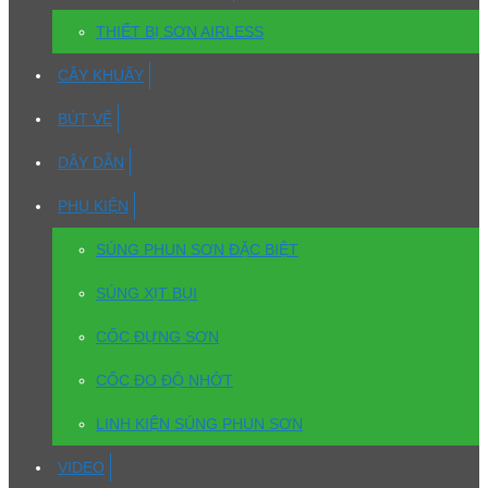
THIẾT BỊ SƠN AIRLESS
CÂY KHUẤY
BÚT VẼ
DÂY DẪN
PHỤ KIỆN
SÚNG PHUN SƠN ĐẶC BIỆT
SÚNG XỊT BỤI
CỐC ĐỰNG SƠN
CỐC ĐO ĐỘ NHỚT
LINH KIỆN SÚNG PHUN SƠN
VIDEO