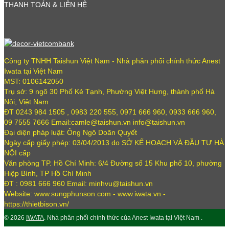
THANH TOÁN & LIÊN HỆ
Công ty TNHH Taishun Việt Nam - Nhà phân phối chính thức Anest
Iwata tại Việt Nam
MST: 0106142050
Trụ sở: 9 ngõ 30 Phố Kẻ Tạnh, Phường Việt Hưng, thành phố Hà
Nội, Việt Nam
ĐT 0243 984 1505 , 0983 220 555, 0971 666 960, 0933 666 960,
09 7555 7666 Email:camle@taishun.vn info@taishun.vn
Đại diện pháp luật: Ông Ngô Doãn Quyết
Ngày cấp giấy phép: 03/04/2013 do SỞ KẾ HOẠCH VÀ ĐẦU TƯ HÀ
NỘI cấp
Văn phòng TP. Hồ Chí Minh: 6/4 Đường số 15 Khu phố 10, phường
Hiệp Bình, TP Hồ Chí Minh
ĐT : 0981 666 960 Email: minhvu@taishun.vn
Website: www.sungphunson.com - www.iwata.vn -
https://thietbison.vn/
© 2026
IWATA
. Nhà phân phối chính thức của Anest Iwata tại Việt Nam .