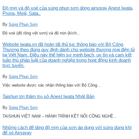
Độ mịn và độ xoè của súng phun sơn dòng airspray Anest Iwata,
Prona, Meiji, Sata..
By
Súng Phun Sơn
Độ xoè (độ rộng vệt sơn) và độ mịn (kích...
Website iwata.vn đã hoàn tất thủ tục thông báo với Bộ Công
Thương theo đúng quy định dành cho website thương mại điện tử
tại Việt Nam. Điều này thể hiện sự minh bạch, uy tín và cam kết
tuân thủ pháp luật của doanh nghiệp trong hoạt động kinh doanh
trực tuyến.
By
Súng Phun Sơn
Việc website được xác nhận thông báo với Bộ Công...
Taishun tới thăm trụ sở Anest Iwata Nhật Bản
By
Súng Phun Sơn
TAISHUN VIỆT NAM – HÀNH TRÌNH KẾT NỐI CÔNG NGHỆ...
Những cách để tăng độ mịn của sơn áp dụng với súng dùng khí
để xé Airspray