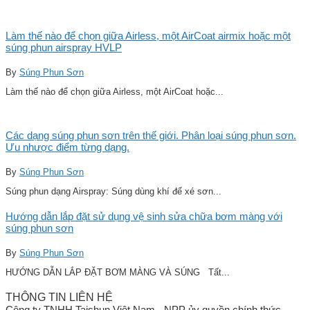
Làm thế nào để chọn giữa Airless, một AirCoat airmix hoặc một
súng phun airspray HVLP
By
Súng Phun Sơn
Làm thế nào để chọn giữa Airless, một AirCoat hoặc...
Các dạng súng phun sơn trên thế giới. Phân loại súng phun sơn.
Ưu nhược điểm từng dạng.
By
Súng Phun Sơn
Súng phun dạng Airspray: Súng dùng khí để xé sơn...
Hướng dẫn lắp đặt sử dụng vệ sinh sửa chữa bơm màng với
súng phun sơn
By
Súng Phun Sơn
HƯỚNG DẪN LẮP ĐẶT BƠM MÀNG VÀ SÚNG Tất...
THÔNG TIN LIÊN HỆ
Công ty TNHH Taishun Việt Nam - NPP ủy quyền chính thức