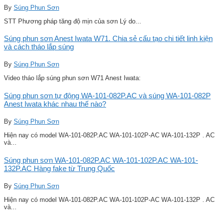
By
Súng Phun Sơn
STT Phương pháp tăng độ mịn của sơn Lý do...
Súng phun sơn Anest Iwata W71. Chia sẻ cấu tạo chi tiết linh kiện
và cách tháo lắp súng
By
Súng Phun Sơn
Video tháo lắp súng phun sơn W71 Anest Iwata:
Súng phun sơn tự động WA-101-082P.AC và súng WA-101-082P
Anest Iwata khác nhau thế nào?
By
Súng Phun Sơn
Hiện nay có model WA-101-082P.AC WA-101-102P-AC WA-101-132P . AC
và...
Súng phun sơn WA-101-082P.AC WA-101-102P.AC WA-101-
132P.AC Hàng fake từ Trung Quốc
By
Súng Phun Sơn
Hiện nay có model WA-101-082P.AC WA-101-102P-AC WA-101-132P . AC
và...