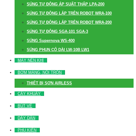
SÚNG TỰ ĐỘNG ÁP SUẤT THẤP LPA-200
SÚNG TỰ ĐỘNG LẮP TRÊN ROBOT WRA-100
SÚNG TỰ ĐỘNG LẮP TRÊN ROBOT WRA-200
SÚNG TỰ ĐỘNG SGA-101 SGA-3
SÚNG Supernova WS-400
SÚNG PHUN CỔ DÀI LW-10B LW1
MÁY NÉN KHÍ
BƠM MÀNG, NỒI TRỘN
THIẾT BỊ SƠN AIRLESS
CÂY KHUẤY
BÚT VẼ
DÂY DẪN
PHỤ KIỆN