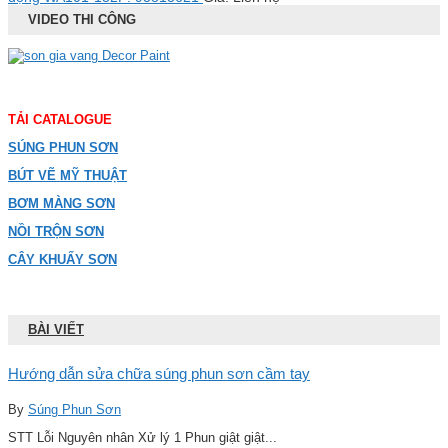
VIDEO THI CÔNG
TẢI CATALOGUE
SÚNG PHUN SƠN
BÚT VẼ MỸ THUẬT
BƠM MÀNG SƠN
NỒI TRỘN SƠN
CÂY KHUẤY SƠN
BÀI VIẾT
Hướng dẫn sửa chữa súng phun sơn cầm tay
By
Súng Phun Sơn
STT Lỗi Nguyên nhân Xử lý 1 Phun giật giật...