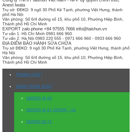
Anest Iwata
Trụ sở:
ĐĐKD: 9 ngõ 30 Phố Kẻ Tạnh, phường Việt Hưng, thành
phố Hà Nội
Văn phòng:
Số 6/4 đường số 15, khu phố 10, Phường Hiệp Bình,
Thành phố Hồ Chí Minh
EXPORT zalo phone +84 97555 7666 info@taishun.vn
Tư vấn 1:
Hồ Chí Minh 0981 666 960
Tư vấn 2:
Hà Nội 0983 220 555 - 0971 666 960 - 0933 666 960
ĐỊA ĐIỂM BẢO HÀNH SỬA CHỮA
Trụ sở
ĐĐKD: 9 ngõ 30 Phố Kẻ Tạnh, phường Việt Hưng, thành phố
Hà Nội
Văn phòng:
Số 6/4 đường số 15, khu phố 10, Phường Hiệp Bình,
Thành phố Hồ Chí Minh
TRANG CHỦ
SÚNG PHUN SƠN
SERIES W-50
SERIES W-61 WIDER – 61
SERIES W-71