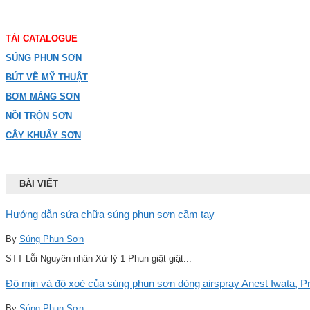
TẢI CATALOGUE
SÚNG PHUN SƠN
BÚT VẼ MỸ THUẬT
BƠM MÀNG SƠN
NỒI TRỘN SƠN
CÂY KHUẤY SƠN
BÀI VIẾT
Hướng dẫn sửa chữa súng phun sơn cầm tay
By
Súng Phun Sơn
STT Lỗi Nguyên nhân Xử lý 1 Phun giật giật...
Độ mịn và độ xoè của súng phun sơn dòng airspray Anest Iwata, Pro
By
Súng Phun Sơn