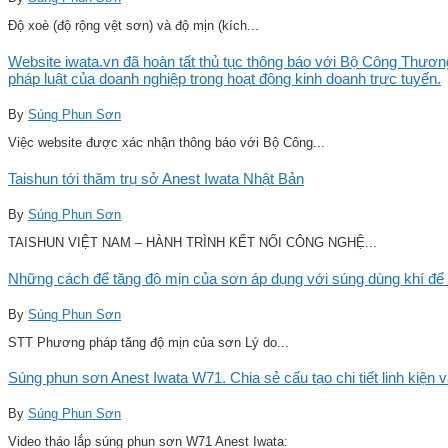
Độ xoè (độ rộng vệt sơn) và độ mịn (kích...
Website iwata.vn đã hoàn tất thủ tục thông báo với Bộ Công Thương
pháp luật của doanh nghiệp trong hoạt động kinh doanh trực tuyến.
By
Súng Phun Sơn
Việc website được xác nhận thông báo với Bộ Công...
Taishun tới thăm trụ sở Anest Iwata Nhật Bản
By
Súng Phun Sơn
TAISHUN VIỆT NAM – HÀNH TRÌNH KẾT NỐI CÔNG NGHỆ...
Những cách để tăng độ mịn của sơn áp dụng với súng dùng khí để 
By
Súng Phun Sơn
STT Phương pháp tăng độ mịn của sơn Lý do...
Súng phun sơn Anest Iwata W71. Chia sẻ cấu tạo chi tiết linh kiện 
By
Súng Phun Sơn
Video tháo lắp súng phun sơn W71 Anest Iwata: