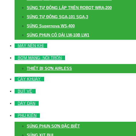
SÚNG TỰ ĐỘNG LẮP TRÊN ROBOT WRA-200
SÚNG TỰ ĐỘNG SGA-101 SGA-3
SÚNG Supernova WS-400
SÚNG PHUN CỔ DÀI LW-10B LW1
MÁY NÉN KHÍ
BƠM MÀNG, NỒI TRỘN
THIẾT BỊ SƠN AIRLESS
CÂY KHUẤY
BÚT VẼ
DÂY DẪN
PHỤ KIỆN
SÚNG PHUN SƠN ĐẶC BIỆT
SÚNG XỊT BỤI