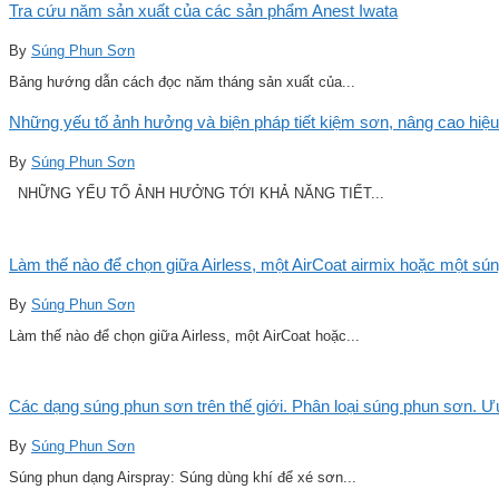
Tra cứu năm sản xuất của các sản phẩm Anest Iwata
By
Súng Phun Sơn
Bảng hướng dẫn cách đọc năm tháng sản xuất của...
Những yếu tố ảnh hưởng và biện pháp tiết kiệm sơn, nâng cao hiệu
By
Súng Phun Sơn
NHỮNG YẾU TỐ ẢNH HƯỞNG TỚI KHẢ NĂNG TIẾT...
Làm thế nào để chọn giữa Airless, một AirCoat airmix hoặc một sú
By
Súng Phun Sơn
Làm thế nào để chọn giữa Airless, một AirCoat hoặc...
Các dạng súng phun sơn trên thế giới. Phân loại súng phun sơn. 
By
Súng Phun Sơn
Súng phun dạng Airspray: Súng dùng khí để xé sơn...