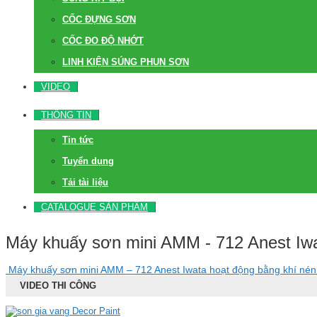
CỐC ĐỰNG SƠN
CỐC ĐO ĐỘ NHỚT
LINH KIỆN SÚNG PHUN SƠN
VIDEO
THÔNG TIN
Tin tức
Tuyển dụng
Tải tài liệu
CATALOGUE SẢN PHẨM
Máy khuấy sơn mini AMM - 712 Anest Iw
Máy khuấy sơn mini AMM – 712 Anest Iwata hoạt động bằng khí né
VIDEO THI CÔNG