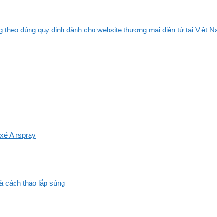
 theo đúng quy định dành cho website thương mại điện tử tại Việt Na
xé Airspray
và cách tháo lắp súng