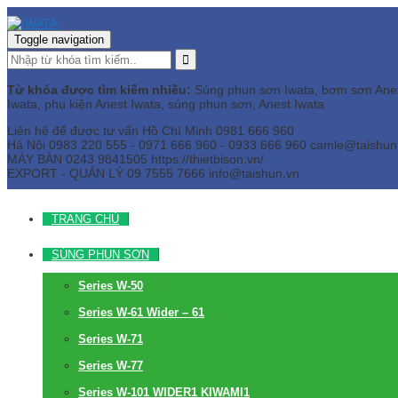
Toggle navigation
Từ khóa được tìm kiếm nhiều:
Súng phun sơn Iwata, bơm sơn Anest 
Iwata, phụ kiện Anest Iwata, súng phun sơn, Anest Iwata
Liên hệ để được tư vấn
Hồ Chí Minh
0981 666 960
Hà Nội
0983 220 555 - 0971 666 960 - 0933 666 960
camle@taishun
MÁY BÀN
0243 9841505 https://thietbison.vn/
EXPORT - QUẢN LÝ
09 7555 7666
info@taishun.vn
TRANG CHỦ
SÚNG PHUN SƠN
Series W-50
Series W-61 Wider – 61
Series W-71
Series W-77
Series W-101 WIDER1 KIWAMI1