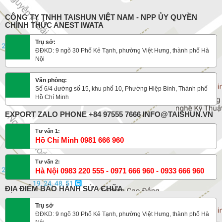
CÔNG TY TNHH TAISHUN VIỆT NAM - NPP ỦY QUYỀN
CHÍNH THỨC ANEST IWATA
Trụ sở:
ĐĐKD: 9 ngõ 30 Phố Kẻ Tạnh, phường Việt Hưng, thành phố Hà
Nội
Văn phòng:
Số 6/4 đường số 15, khu phố 10, Phường Hiệp Bình, Thành phố
Hồ Chí Minh
EXPORT ZALO PHONE +84 97555 7666 INFO@TAISHUN.VN
Tư vấn 1:
Hồ Chí Minh 0981 666 960
Tư vấn 2:
Hà Nội 0983 220 555 - 0971 666 960 - 0933 666 960
ĐỊA ĐIỂM BẢO HÀNH SỬA CHỮA
Trụ sở
ĐĐKD: 9 ngõ 30 Phố Kẻ Tạnh, phường Việt Hưng, thành phố Hà