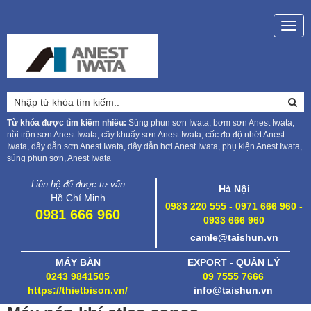
Togg
navig
Từ khóa được tìm kiếm nhiều:
Súng phun sơn Iwata, bơm sơn Anest Iwata,
nồi trộn sơn Anest Iwata, cây khuấy sơn Anest Iwata, cốc đo độ nhớt Anest
Iwata, dây dẫn sơn Anest Iwata, dây dẫn hơi Anest Iwata, phụ kiện Anest Iwata,
súng phun sơn, Anest Iwata
Liên hệ để được tư vấn
Hà Nội
Hồ Chí Minh
0983 220 555 - 0971 666 960 -
0981 666 960
0933 666 960
camle@taishun.vn
MÁY BÀN
EXPORT - QUẢN LÝ
0243 9841505
09 7555 7666
https://thietbison.vn/
info@taishun.vn