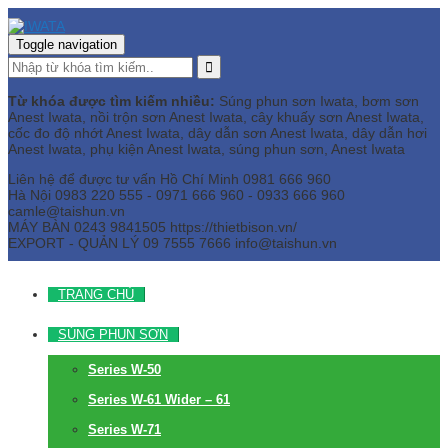
Toggle navigation
Từ khóa được tìm kiếm nhiều:
Súng phun sơn Iwata, bơm sơn
Anest Iwata, nồi trộn sơn Anest Iwata, cây khuấy sơn Anest Iwata,
cốc đo độ nhớt Anest Iwata, dây dẫn sơn Anest Iwata, dây dẫn hơi
Anest Iwata, phụ kiện Anest Iwata, súng phun sơn, Anest Iwata
Liên hệ để được tư vấn
Hồ Chí Minh
0981 666 960
Hà Nội
0983 220 555 - 0971 666 960 - 0933 666 960
camle@taishun.vn
MÁY BÀN
0243 9841505 https://thietbison.vn/
EXPORT - QUẢN LÝ
09 7555 7666
info@taishun.vn
TRANG CHỦ
SÚNG PHUN SƠN
Series W-50
Series W-61 Wider – 61
Series W-71