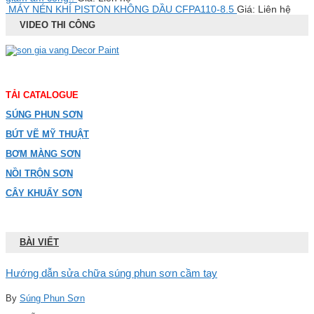
MÁY NÉN KHÍ PISTON KHÔNG DẦU CFPA110-8.5
Giá: Liên hệ
VIDEO THI CÔNG
TẢI CATALOGUE
SÚNG PHUN SƠN
BÚT VẼ MỸ THUẬT
BƠM MÀNG SƠN
NỒI TRỘN SƠN
CÂY KHUẤY SƠN
BÀI VIẾT
Hướng dẫn sửa chữa súng phun sơn cầm tay
By
Súng Phun Sơn