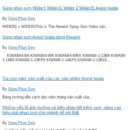
Súng phun sơn Wider1 Wider1L Wider 2 Wider2L Anest Iwata
By
Súng Phun Sơn
WIDER1 x WIDER2This is The Newest Spray Gun Video sản...
Súng phun sơn Anest Iwata dòng Kiwami
By
Súng Phun Sơn
KIWAMI4-BA KIWAMI4-WB KIWAMI4-WBX KIWAMI-1-13B8 KIWAMI-
1-14B8 KIWAMI-1-13KP6 KIWAMI-1-14KP6 KIWAMI-1-13B10...
Tra cứu năm sản xuất của các sản phẩm Anest Iwata
By
Súng Phun Sơn
Bảng hướng dẫn cách đọc năm tháng sản xuất của...
Những yếu tố ảnh hưởng và biện pháp tiết kiệm sơn, nâng cao
hiệu quả phun sơn cho ngành gỗ nội thất
By
Súng Phun Sơn