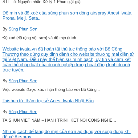
STT Lỗi Nguyên nhân Xử lý 1 Phun giật giật...
Độ mịn và độ xoè của súng phun sơn dòng airspray Anest Iwata,
Prona, Meiji, Sata..
By
Súng Phun Sơn
Độ xoè (độ rộng vệt sơn) và độ mịn (kích...
Website iwata.vn đã hoàn tất thủ tục thông báo với Bộ Công
Thương theo đúng quy định dành cho website thương mại điện tử
tại Việt Nam. Điều này thể hiện sự minh bạch, uy tín và cam kết
tuân thủ pháp luật của doanh nghiệp trong hoạt động kinh doanh
trực tuyến.
By
Súng Phun Sơn
Việc website được xác nhận thông báo với Bộ Công...
Taishun tới thăm trụ sở Anest Iwata Nhật Bản
By
Súng Phun Sơn
TAISHUN VIỆT NAM – HÀNH TRÌNH KẾT NỐI CÔNG NGHỆ...
Những cách để tăng độ mịn của sơn áp dụng với súng dùng khí
để xé Airspray