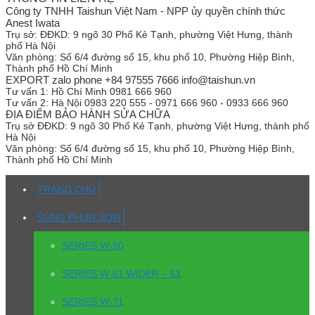
Công ty TNHH Taishun Việt Nam - NPP ủy quyền chính thức
Anest Iwata
Trụ sở:
ĐĐKD: 9 ngõ 30 Phố Kẻ Tạnh, phường Việt Hưng, thành
phố Hà Nội
Văn phòng:
Số 6/4 đường số 15, khu phố 10, Phường Hiệp Bình,
Thành phố Hồ Chí Minh
EXPORT zalo phone +84 97555 7666 info@taishun.vn
Tư vấn 1:
Hồ Chí Minh 0981 666 960
Tư vấn 2:
Hà Nội 0983 220 555 - 0971 666 960 - 0933 666 960
ĐỊA ĐIỂM BẢO HÀNH SỬA CHỮA
Trụ sở
ĐĐKD: 9 ngõ 30 Phố Kẻ Tạnh, phường Việt Hưng, thành phố
Hà Nội
Văn phòng:
Số 6/4 đường số 15, khu phố 10, Phường Hiệp Bình,
Thành phố Hồ Chí Minh
TRANG CHỦ
SÚNG PHUN SƠN
SERIES W-50
SERIES W-61 WIDER – 61
SERIES W-71