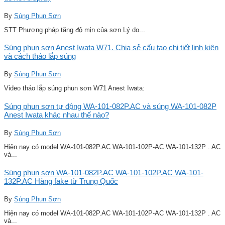
By
Súng Phun Sơn
STT Phương pháp tăng độ mịn của sơn Lý do...
Súng phun sơn Anest Iwata W71. Chia sẻ cấu tạo chi tiết linh kiện
và cách tháo lắp súng
By
Súng Phun Sơn
Video tháo lắp súng phun sơn W71 Anest Iwata:
Súng phun sơn tự động WA-101-082P.AC và súng WA-101-082P
Anest Iwata khác nhau thế nào?
By
Súng Phun Sơn
Hiện nay có model WA-101-082P.AC WA-101-102P-AC WA-101-132P . AC
và...
Súng phun sơn WA-101-082P.AC WA-101-102P.AC WA-101-
132P.AC Hàng fake từ Trung Quốc
By
Súng Phun Sơn
Hiện nay có model WA-101-082P.AC WA-101-102P-AC WA-101-132P . AC
và...