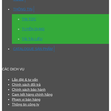
THÔNG TIN
TIN TỨC
TUYỂN DỤNG
TẢI TÀI LIỆU
CATALOGUE SẢN PHẨM
CÁC DỊCH VỤ
Lắp đặt & tư vấn
Chính sách đổi trả
Chính sách bảo hành
Cam kết hàng chính hãng
Phạm vi bán hàng
Thông tin công ty