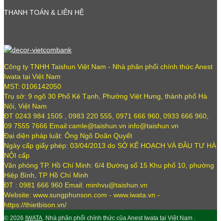
THANH TOÁN & LIÊN HỆ
Công ty TNHH Taishun Việt Nam - Nhà phân phối chính thức Anest
Iwata tại Việt Nam
MST: 0106142050
Trụ sở: 9 ngõ 30 Phố Kẻ Tạnh, Phường Việt Hưng, thành phố Hà
Nội, Việt Nam
ĐT 0243 984 1505 , 0983 220 555, 0971 666 960, 0933 666 960,
09 7555 7666 Email:camle@taishun.vn info@taishun.vn
Đại diện pháp luật: Ông Ngô Doãn Quyết
Ngày cấp giấy phép: 03/04/2013 do SỞ KẾ HOẠCH VÀ ĐẦU TƯ HÀ
NỘI cấp
Văn phòng TP. Hồ Chí Minh: 6/4 Đường số 15 Khu phố 10, phường
Hiệp Bình, TP Hồ Chí Minh
ĐT : 0981 666 960 Email: minhvu@taishun.vn
Website: www.sungphunson.com - www.iwata.vn -
https://thietbison.vn/
© 2026
IWATA
. Nhà phân phối chính thức của Anest Iwata tại Việt Nam .