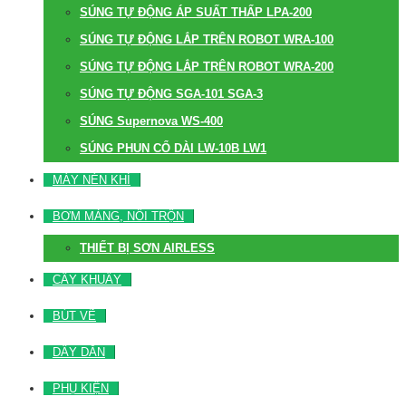
SÚNG TỰ ĐỘNG ÁP SUẤT THẤP LPA-200
SÚNG TỰ ĐỘNG LẮP TRÊN ROBOT WRA-100
SÚNG TỰ ĐỘNG LẮP TRÊN ROBOT WRA-200
SÚNG TỰ ĐỘNG SGA-101 SGA-3
SÚNG Supernova WS-400
SÚNG PHUN CỔ DÀI LW-10B LW1
MÁY NÉN KHÍ
BƠM MÀNG, NỒI TRỘN
THIẾT BỊ SƠN AIRLESS
CÂY KHUẤY
BÚT VẼ
DÂY DẪN
PHỤ KIỆN