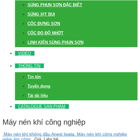
SÚNG PHUN SƠN ĐẶC BIỆT
SÚNG XỊT BỤI
CỐC ĐỰNG SƠN
CỐC ĐO ĐỘ NHỚT
LINH KIỆN SÚNG PHUN SƠN
VIDEO
THÔNG TIN
Tin tức
Tuyển dụng
Tải tài liệu
CATALOGUE SẢN PHẨM
Máy nén khí công nghiệp
Máy nén khí không dầu Anest Iwata. Máy nén khí công nghiệp
giảm âm công..
Giá: Liên hệ