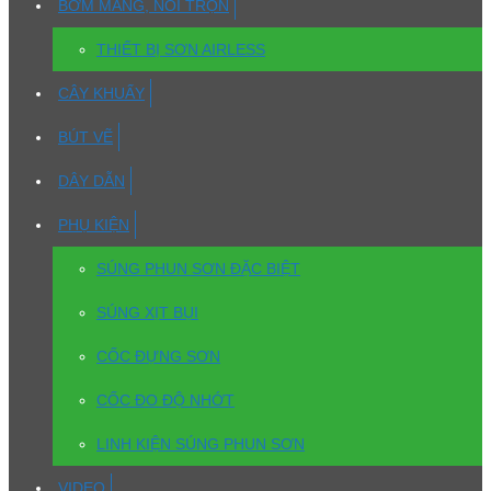
BƠM MÀNG, NỒI TRỘN
THIẾT BỊ SƠN AIRLESS
CÂY KHUẤY
BÚT VẼ
DÂY DẪN
PHỤ KIỆN
SÚNG PHUN SƠN ĐẶC BIỆT
SÚNG XỊT BỤI
CỐC ĐỰNG SƠN
CỐC ĐO ĐỘ NHỚT
LINH KIỆN SÚNG PHUN SƠN
VIDEO