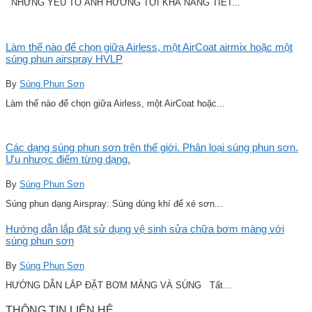
NHỮNG YẾU TỐ ẢNH HƯỞNG TỚI KHẢ NĂNG TIẾT...
Làm thế nào để chọn giữa Airless, một AirCoat airmix hoặc một
súng phun airspray HVLP
By
Súng Phun Sơn
Làm thế nào để chọn giữa Airless, một AirCoat hoặc...
Các dạng súng phun sơn trên thế giới. Phân loại súng phun sơn.
Ưu nhược điểm từng dạng.
By
Súng Phun Sơn
Súng phun dạng Airspray: Súng dùng khí để xé sơn...
Hướng dẫn lắp đặt sử dụng vệ sinh sửa chữa bơm màng với
súng phun sơn
By
Súng Phun Sơn
HƯỚNG DẪN LẮP ĐẶT BƠM MÀNG VÀ SÚNG Tất...
THÔNG TIN LIÊN HỆ