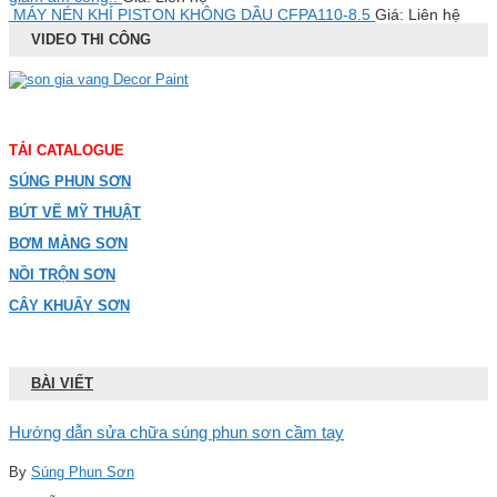
MÁY NÉN KHÍ PISTON KHÔNG DẦU CFPA110-8.5
Giá: Liên hệ
VIDEO THI CÔNG
TẢI CATALOGUE
SÚNG PHUN SƠN
BÚT VẼ MỸ THUẬT
BƠM MÀNG SƠN
NỒI TRỘN SƠN
CÂY KHUẤY SƠN
BÀI VIẾT
Hướng dẫn sửa chữa súng phun sơn cầm tay
By
Súng Phun Sơn