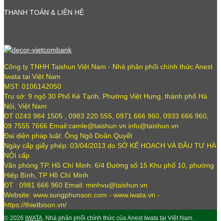
THANH TOÁN & LIÊN HỆ
Công ty TNHH Taishun Việt Nam - Nhà phân phối chính thức Anest
Iwata tại Việt Nam
MST: 0106142050
Trụ sở: 9 ngõ 30 Phố Kẻ Tạnh, Phường Việt Hưng, thành phố Hà
Nội, Việt Nam
ĐT 0243 984 1505 , 0983 220 555, 0971 666 960, 0933 666 960,
09 7555 7666 Email:camle@taishun.vn info@taishun.vn
Đại diện pháp luật: Ông Ngô Doãn Quyết
Ngày cấp giấy phép: 03/04/2013 do SỞ KẾ HOẠCH VÀ ĐẦU TƯ HÀ
NỘI cấp
Văn phòng TP. Hồ Chí Minh: 6/4 Đường số 15 Khu phố 10, phường
Hiệp Bình, TP Hồ Chí Minh
ĐT : 0981 666 960 Email: minhvu@taishun.vn
Website: www.sungphunson.com - www.iwata.vn -
https://thietbison.vn/
© 2026
IWATA
. Nhà phân phối chính thức của Anest Iwata tại Việt Nam .