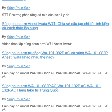
By
Súng Phun Sơn
STT Phương pháp tăng độ mịn của sơn Lý do...
Súng phun sơn Anest Iwata W71. Chia sẻ cấu tạo chi tiết linh kiện
và cách tháo lắp súng
By
Súng Phun Sơn
Video tháo lắp súng phun sơn W71 Anest Iwata:
Súng phun sơn tự động WA-101-082P.AC và súng WA-101-082P
Anest Iwata khác nhau thế nào?
By
Súng Phun Sơn
Hiện nay có model WA-101-082P.AC WA-101-102P-AC WA-101-132P . AC
và...
Súng phun sơn WA-101-082P.AC WA-101-102P.AC WA-101-
132P.AC Hàng fake từ Trung Quốc
By
Súng Phun Sơn
Hiện nay có model WA-101-082P.AC WA-101-102P-AC WA-101-132P . AC
và...