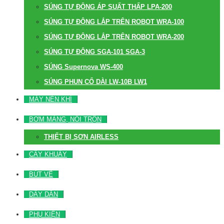
SÚNG TỰ ĐỘNG ÁP SUẤT THẤP LPA-200
SÚNG TỰ ĐỘNG LẮP TRÊN ROBOT WRA-100
SÚNG TỰ ĐỘNG LẮP TRÊN ROBOT WRA-200
SÚNG TỰ ĐỘNG SGA-101 SGA-3
SÚNG Supernova WS-400
SÚNG PHUN CỔ DÀI LW-10B LW1
MÁY NÉN KHÍ
BƠM MÀNG, NỒI TRỘN
THIẾT BỊ SƠN AIRLESS
CÂY KHUẤY
BÚT VẼ
DÂY DẪN
PHỤ KIỆN