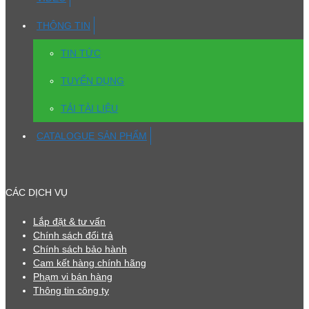
THÔNG TIN
TIN TỨC
TUYỂN DỤNG
TẢI TÀI LIỆU
CATALOGUE SẢN PHẨM
CÁC DỊCH VỤ
Lắp đặt & tư vấn
Chính sách đổi trả
Chính sách bảo hành
Cam kết hàng chính hãng
Phạm vi bán hàng
Thông tin công ty