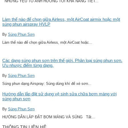
NHỮNG YẾU TỐ ẢNH HƯỞNG TỚI KHẢ NĂNG TIẾT...
Làm thế nào để chọn giữa Airless, một AirCoat airmix hoặc một
súng phun airspray HVLP
By
Súng Phun Sơn
Làm thế nào để chọn giữa Airless, một AirCoat hoặc...
Các dạng súng phun sơn trên thế giới. Phân loại súng phun sơn.
Ưu nhược điểm từng dạng.
By
Súng Phun Sơn
Súng phun dạng Airspray: Súng dùng khí để xé sơn...
Hướng dẫn lắp đặt sử dụng vệ sinh sửa chữa bơm màng với
súng phun sơn
By
Súng Phun Sơn
HƯỚNG DẪN LẮP ĐẶT BƠM MÀNG VÀ SÚNG Tất...
THÔNG TIN LIÊN HỆ