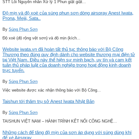
STT Lỗi Nguyên nhân Xử lý 1 Phun giật giật...
Độ mịn và độ xoè của súng phun sơn dòng airspray Anest Iwata,
Prona, Meiji, Sata..
By
Súng Phun Sơn
Độ xoè (độ rộng vệt sơn) và độ mịn (kích...
Website iwata.vn đã hoàn tất thủ tục thông báo với Bộ Công
Thương theo đúng quy định dành cho website thương mại điện tử
tại Việt Nam. Điều này thể hiện sự minh bạch, uy tín và cam kết
tuân thủ pháp luật của doanh nghiệp trong hoạt động kinh doanh
trực tuyến.
By
Súng Phun Sơn
Việc website được xác nhận thông báo với Bộ Công...
Taishun tới thăm trụ sở Anest Iwata Nhật Bản
By
Súng Phun Sơn
TAISHUN VIỆT NAM – HÀNH TRÌNH KẾT NỐI CÔNG NGHỆ...
Những cách để tăng độ mịn của sơn áp dụng với súng dùng khí
để xé Airspray