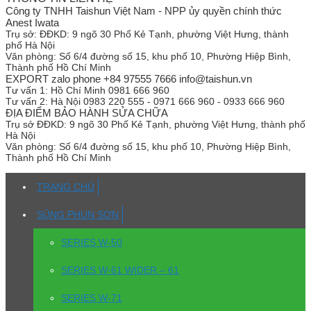
Công ty TNHH Taishun Việt Nam - NPP ủy quyền chính thức
Anest Iwata
Trụ sở:
ĐĐKD: 9 ngõ 30 Phố Kẻ Tạnh, phường Việt Hưng, thành
phố Hà Nội
Văn phòng:
Số 6/4 đường số 15, khu phố 10, Phường Hiệp Bình,
Thành phố Hồ Chí Minh
EXPORT zalo phone +84 97555 7666 info@taishun.vn
Tư vấn 1:
Hồ Chí Minh 0981 666 960
Tư vấn 2:
Hà Nội 0983 220 555 - 0971 666 960 - 0933 666 960
ĐỊA ĐIỂM BẢO HÀNH SỬA CHỮA
Trụ sở
ĐĐKD: 9 ngõ 30 Phố Kẻ Tạnh, phường Việt Hưng, thành phố
Hà Nội
Văn phòng:
Số 6/4 đường số 15, khu phố 10, Phường Hiệp Bình,
Thành phố Hồ Chí Minh
TRANG CHỦ
SÚNG PHUN SƠN
SERIES W-50
SERIES W-61 WIDER – 61
SERIES W-71