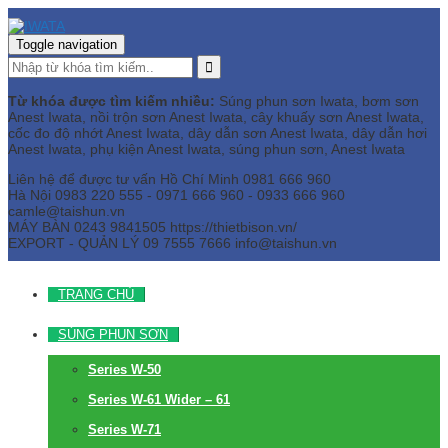
Toggle navigation
Từ khóa được tìm kiếm nhiều:
Súng phun sơn Iwata, bơm sơn
Anest Iwata, nồi trộn sơn Anest Iwata, cây khuấy sơn Anest Iwata,
cốc đo độ nhớt Anest Iwata, dây dẫn sơn Anest Iwata, dây dẫn hơi
Anest Iwata, phụ kiện Anest Iwata, súng phun sơn, Anest Iwata
Liên hệ để được tư vấn
Hồ Chí Minh
0981 666 960
Hà Nội
0983 220 555 - 0971 666 960 - 0933 666 960
camle@taishun.vn
MÁY BÀN
0243 9841505 https://thietbison.vn/
EXPORT - QUẢN LÝ
09 7555 7666
info@taishun.vn
TRANG CHỦ
SÚNG PHUN SƠN
Series W-50
Series W-61 Wider – 61
Series W-71