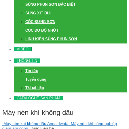
SÚNG PHUN SƠN ĐẶC BIỆT
SÚNG XỊT BỤI
CỐC ĐỰNG SƠN
CỐC ĐO ĐỘ NHỚT
LINH KIỆN SÚNG PHUN SƠN
VIDEO
THÔNG TIN
Tin tức
Tuyển dụng
Tải tài liệu
CATALOGUE SẢN PHẨM
Máy nén khí không dầu
Máy nén khí không dầu Anest Iwata. Máy nén khí công nghiệp
giảm âm công..
Giá: Liên hệ