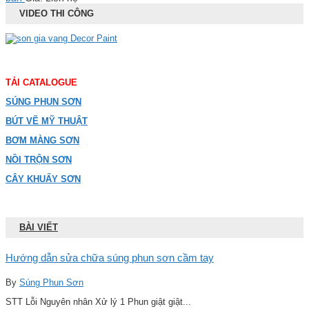
VIDEO THI CÔNG
TẢI CATALOGUE
SÚNG PHUN SƠN
BÚT VẼ MỸ THUẬT
BƠM MÀNG SƠN
NỒI TRỘN SƠN
CÂY KHUẤY SƠN
BÀI VIẾT
Hướng dẫn sửa chữa súng phun sơn cầm tay
By
Súng Phun Sơn
STT Lỗi Nguyên nhân Xử lý 1 Phun giật giật...