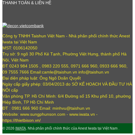
THANH TOÁN & LIÊN HỆ
Công ty TNHH Taishun Việt Nam - Nhà phân phối chính thức Anest
Iwata tại Việt Nam
MST: 0106142050
Trụ sở: 9 ngõ 30 Phố Kẻ Tạnh, Phường Việt Hưng, thành phố Hà
Nội, Việt Nam
ĐT 0243 984 1505 , 0983 220 555, 0971 666 960, 0933 666 960,
09 7555 7666 Email:camle@taishun.vn info@taishun.vn
Đại diện pháp luật: Ông Ngô Doãn Quyết
Ngày cấp giấy phép: 03/04/2013 do SỞ KẾ HOẠCH VÀ ĐẦU TƯ HÀ
NỘI cấp
Văn phòng TP. Hồ Chí Minh: 6/4 Đường số 15 Khu phố 10, phường
Hiệp Bình, TP Hồ Chí Minh
ĐT : 0981 666 960 Email: minhvu@taishun.vn
Website: www.sungphunson.com - www.iwata.vn -
https://thietbison.vn/
© 2026
IWATA
. Nhà phân phối chính thức của Anest Iwata tại Việt Nam .