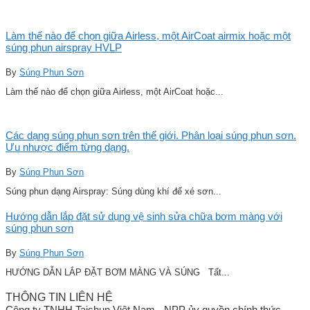
Làm thế nào để chọn giữa Airless, một AirCoat airmix hoặc một
súng phun airspray HVLP
By
Súng Phun Sơn
Làm thế nào để chọn giữa Airless, một AirCoat hoặc...
Các dạng súng phun sơn trên thế giới. Phân loại súng phun sơn.
Ưu nhược điểm từng dạng.
By
Súng Phun Sơn
Súng phun dạng Airspray: Súng dùng khí để xé sơn...
Hướng dẫn lắp đặt sử dụng vệ sinh sửa chữa bơm màng với
súng phun sơn
By
Súng Phun Sơn
HƯỚNG DẪN LẮP ĐẶT BƠM MÀNG VÀ SÚNG Tất...
THÔNG TIN LIÊN HỆ
Công ty TNHH Taishun Việt Nam - NPP ủy quyền chính thức