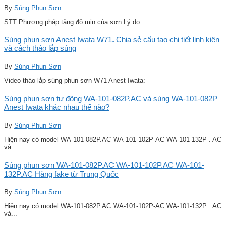
By
Súng Phun Sơn
STT Phương pháp tăng độ mịn của sơn Lý do...
Súng phun sơn Anest Iwata W71. Chia sẻ cấu tạo chi tiết linh kiện
và cách tháo lắp súng
By
Súng Phun Sơn
Video tháo lắp súng phun sơn W71 Anest Iwata:
Súng phun sơn tự động WA-101-082P.AC và súng WA-101-082P
Anest Iwata khác nhau thế nào?
By
Súng Phun Sơn
Hiện nay có model WA-101-082P.AC WA-101-102P-AC WA-101-132P . AC
và...
Súng phun sơn WA-101-082P.AC WA-101-102P.AC WA-101-
132P.AC Hàng fake từ Trung Quốc
By
Súng Phun Sơn
Hiện nay có model WA-101-082P.AC WA-101-102P-AC WA-101-132P . AC
và...