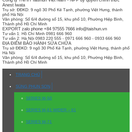
Anest Iwata
Trụ sở:
ĐĐKD: 9 ngõ 30 Phố Kẻ Tạnh, phường Việt Hưng, thành
phố Hà Nội
Văn phòng:
Số 6/4 đường số 15, khu phố 10, Phường Hiệp Bình,
Thành phố Hồ Chí Minh
EXPORT zalo phone +84 97555 7666 info@taishun.vn
Tư vấn 1:
Hồ Chí Minh 0981 666 960
Tư vấn 2:
Hà Nội 0983 220 555 - 0971 666 960 - 0933 666 960
ĐỊA ĐIỂM BẢO HÀNH SỬA CHỮA
Trụ sở
ĐĐKD: 9 ngõ 30 Phố Kẻ Tạnh, phường Việt Hưng, thành phố
Hà Nội
Văn phòng:
Số 6/4 đường số 15, khu phố 10, Phường Hiệp Bình,
Thành phố Hồ Chí Minh
TRANG CHỦ
SÚNG PHUN SƠN
SERIES W-50
SERIES W-61 WIDER – 61
SERIES W-71