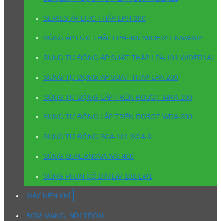
SERIES ÁP LỰC THẤP LPH-300
SÚNG ÁP LỰC THẤP LPH-400 WIDER4L KIWAMI4
SÚNG TỰ ĐỘNG ÁP SUẤT THẤP LPA-101 WIDER1AL
SÚNG TỰ ĐỘNG ÁP SUẤT THẤP LPA-200
SÚNG TỰ ĐỘNG LẮP TRÊN ROBOT WRA-100
SÚNG TỰ ĐỘNG LẮP TRÊN ROBOT WRA-200
SÚNG TỰ ĐỘNG SGA-101 SGA-3
SÚNG SUPERNOVA WS-400
SÚNG PHUN CỔ DÀI LW-10B LW1
MÁY NÉN KHÍ
BƠM MÀNG, NỒI TRỘN