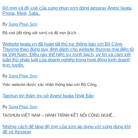
Độ mịn và độ xoè của súng phun sơn dòng airspray Anest Iwata,
Prona, Meiji, Sata..
By
Súng Phun Sơn
Độ xoè (độ rộng vệt sơn) và độ mịn (kích...
Website iwata.vn đã hoàn tất thủ tục thông báo với Bộ Công
Thương theo đúng quy định dành cho website thương mại điện tử
tại Việt Nam. Điều này thể hiện sự minh bạch, uy tín và cam kết
tuân thủ pháp luật của doanh nghiệp trong hoạt động kinh doanh
trực tuyến.
By
Súng Phun Sơn
Việc website được xác nhận thông báo với Bộ Công...
Taishun tới thăm trụ sở Anest Iwata Nhật Bản
By
Súng Phun Sơn
TAISHUN VIỆT NAM – HÀNH TRÌNH KẾT NỐI CÔNG NGHỆ...
Những cách để tăng độ mịn của sơn áp dụng với súng dùng khí
để xé Airspray