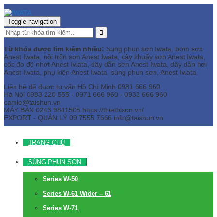
Toggle navigation
Từ khóa được tìm kiếm nhiều:
Súng phun sơn Iwata, bơm sơn
Anest Iwata, nồi trộn sơn Anest Iwata, cây khuấy sơn Anest Iwata,
cốc đo độ nhớt Anest Iwata, dây dẫn sơn Anest Iwata, dây dẫn hơi
Anest Iwata, phụ kiện Anest Iwata, súng phun sơn, Anest Iwata
Liên hệ để được tư vấn
Hồ Chí Minh
0981 666 960
Hà Nội
0983 220 555 - 0971 666 960 - 0933 666 960
camle@taishun.vn
MÁY BÀN
0243 9841505 https://thietbison.vn/
EXPORT - QUẢN LÝ
09 7555 7666
info@taishun.vn
TRANG CHỦ
SÚNG PHUN SƠN
Series W-50
Series W-61 Wider – 61
Series W-71