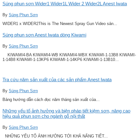
Súng phun sơn Wider1 Wider1L Wider 2 Wider2L Anest Iwata
By
Súng Phun Sơn
WIDER1 x WIDER2This is The Newest Spray Gun Video sản...
Súng phun sơn Anest Iwata dòng Kiwami
By
Súng Phun Sơn
KIWAMI4-BA KIWAMI4-WB KIWAMI4-WBX KIWAMI-1-13B8 KIWAMI-
1-14B8 KIWAMI-1-13KP6 KIWAMI-1-14KP6 KIWAMI-1-13B10...
Tra cứu năm sản xuất của các sản phẩm Anest Iwata
By
Súng Phun Sơn
Bảng hướng dẫn cách đọc năm tháng sản xuất của...
Những yếu tố ảnh hưởng và biện pháp tiết kiệm sơn, nâng cao
hiệu quả phun sơn cho ngành gỗ nội thất
By
Súng Phun Sơn
NHỮNG YẾU TỐ ẢNH HƯỞNG TỚI KHẢ NĂNG TIẾT...