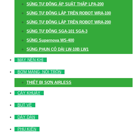
SÚNG TỰ ĐỘNG ÁP SUẤT THẤP LPA-200
SÚNG TỰ ĐỘNG LẮP TRÊN ROBOT WRA-100
SÚNG TỰ ĐỘNG LẮP TRÊN ROBOT WRA-200
SÚNG TỰ ĐỘNG SGA-101 SGA-3
SÚNG Supernova WS-400
SÚNG PHUN CỔ DÀI LW-10B LW1
MÁY NÉN KHÍ
BƠM MÀNG, NỒI TRỘN
THIẾT BỊ SƠN AIRLESS
CÂY KHUẤY
BÚT VẼ
DÂY DẪN
PHỤ KIỆN