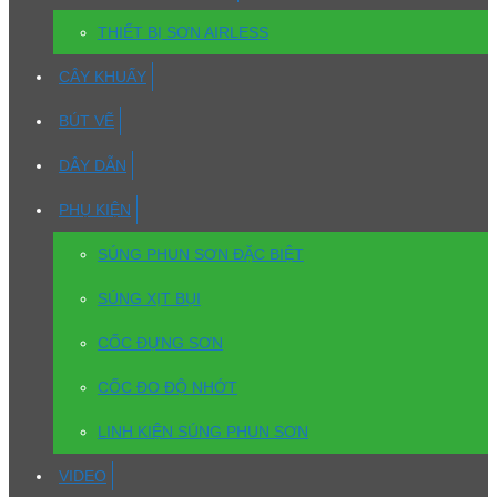
THIẾT BỊ SƠN AIRLESS
CÂY KHUẤY
BÚT VẼ
DÂY DẪN
PHỤ KIỆN
SÚNG PHUN SƠN ĐẶC BIỆT
SÚNG XỊT BỤI
CỐC ĐỰNG SƠN
CỐC ĐO ĐỘ NHỚT
LINH KIỆN SÚNG PHUN SƠN
VIDEO