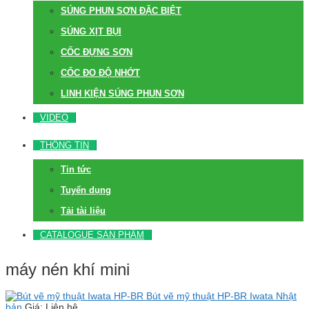
SÚNG PHUN SƠN ĐẶC BIỆT
SÚNG XỊT BỤI
CỐC ĐỰNG SƠN
CỐC ĐO ĐỘ NHỚT
LINH KIỆN SÚNG PHUN SƠN
VIDEO
THÔNG TIN
Tin tức
Tuyển dụng
Tải tài liệu
CATALOGUE SẢN PHẨM
máy nén khí mini
Bút vẽ mỹ thuật HP-BR Iwata Nhật
bản
Giá: Liên hệ