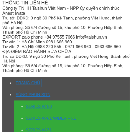
THÔNG TIN LIÊN HỆ
Công ty TNHH Taishun Việt Nam - NPP ủy quyền chính thức
Anest Iwata
Trụ sở:
ĐĐKD: 9 ngõ 30 Phố Kẻ Tạnh, phường Việt Hưng, thành
phố Hà Nội
Văn phòng:
Số 6/4 đường số 15, khu phố 10, Phường Hiệp Bình,
Thành phố Hồ Chí Minh
EXPORT zalo phone +84 97555 7666 info@taishun.vn
Tư vấn 1:
Hồ Chí Minh 0981 666 960
Tư vấn 2:
Hà Nội 0983 220 555 - 0971 666 960 - 0933 666 960
ĐỊA ĐIỂM BẢO HÀNH SỬA CHỮA
Trụ sở
ĐĐKD: 9 ngõ 30 Phố Kẻ Tạnh, phường Việt Hưng, thành phố
Hà Nội
Văn phòng:
Số 6/4 đường số 15, khu phố 10, Phường Hiệp Bình,
Thành phố Hồ Chí Minh
TRANG CHỦ
SÚNG PHUN SƠN
SERIES W-50
SERIES W-61 WIDER – 61
SERIES W-71