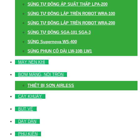
SÚNG TỰ ĐỘNG ÁP SUẤT THẤP LPA-200
SÚNG TỰ ĐỘNG LẮP TRÊN ROBOT WRA-100
SÚNG TỰ ĐỘNG LẮP TRÊN ROBOT WRA-200
SÚNG TỰ ĐỘNG SGA-101 SGA-3
SÚNG Supernova WS-400
SÚNG PHUN CỔ DÀI LW-10B LW1
MÁY NÉN KHÍ
BƠM MÀNG, NỒI TRỘN
THIẾT BỊ SƠN AIRLESS
CÂY KHUẤY
BÚT VẼ
DÂY DẪN
PHỤ KIỆN