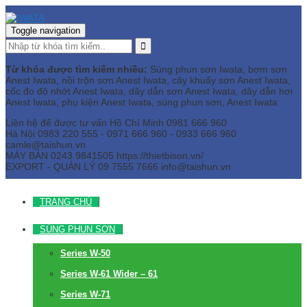
Toggle navigation
Từ khóa được tìm kiếm nhiều:
Súng phun sơn Iwata, bơm sơn
Anest Iwata, nồi trộn sơn Anest Iwata, cây khuấy sơn Anest Iwata,
cốc đo độ nhớt Anest Iwata, dây dẫn sơn Anest Iwata, dây dẫn hơi
Anest Iwata, phụ kiện Anest Iwata, súng phun sơn, Anest Iwata
Liên hệ để được tư vấn
Hồ Chí Minh
0981 666 960
Hà Nội
0983 220 555 - 0971 666 960 - 0933 666 960
camle@taishun.vn
MÁY BÀN
0243 9841505 https://thietbison.vn/
EXPORT - QUẢN LÝ
09 7555 7666
info@taishun.vn
TRANG CHỦ
SÚNG PHUN SƠN
Series W-50
Series W-61 Wider – 61
Series W-71