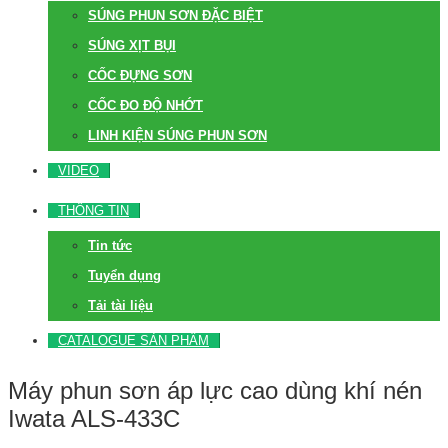
SÚNG PHUN SƠN ĐẶC BIỆT
SÚNG XỊT BỤI
CỐC ĐỰNG SƠN
CỐC ĐO ĐỘ NHỚT
LINH KIỆN SÚNG PHUN SƠN
VIDEO
THÔNG TIN
Tin tức
Tuyển dụng
Tải tài liệu
CATALOGUE SẢN PHẨM
Máy phun sơn áp lực cao dùng khí nén
Iwata ALS-433C