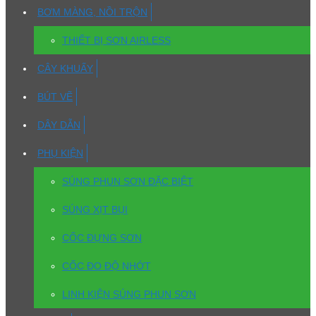
BƠM MÀNG, NỒI TRỘN
THIẾT BỊ SƠN AIRLESS
CÂY KHUẤY
BÚT VẼ
DÂY DẪN
PHỤ KIỆN
SÚNG PHUN SƠN ĐẶC BIỆT
SÚNG XỊT BỤI
CỐC ĐỰNG SƠN
CỐC ĐO ĐỘ NHỚT
LINH KIỆN SÚNG PHUN SƠN