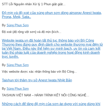
STT Lỗi Nguyên nhân Xử lý 1 Phun giật giật...
Độ mịn và độ xoè của súng phun sơn dòng airspray Anest Iwata,
Prona, Meiji, Sata..
By
Súng Phun Sơn
Độ xoè (độ rộng vệt sơn) và độ mịn (kích...
Website iwata.vn đã hoàn tất thủ tục thông báo với Bộ Công
Thương theo đúng quy định dành cho website thương mại điện tử
tại Việt Nam. Điều này thể hiện sự minh bạch, uy tín và cam kết
tuân thủ pháp luật của doanh nghiệp trong hoạt động kinh doanh
trực tuyến.
By
Súng Phun Sơn
Việc website được xác nhận thông báo với Bộ Công...
Taishun tới thăm trụ sở Anest Iwata Nhật Bản
By
Súng Phun Sơn
TAISHUN VIỆT NAM – HÀNH TRÌNH KẾT NỐI CÔNG NGHỆ...
Những cách để tăng độ mịn của sơn áp dụng với súng dùng khí