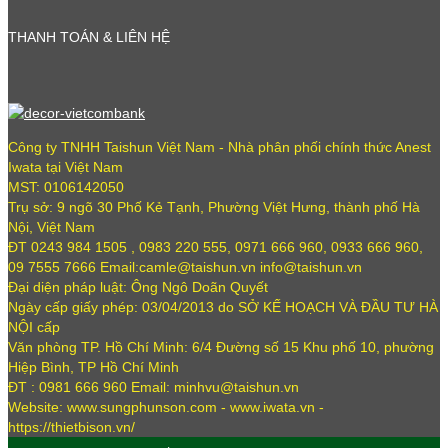
THANH TOÁN & LIÊN HỆ
Công ty TNHH Taishun Việt Nam - Nhà phân phối chính thức Anest
Iwata tại Việt Nam
MST: 0106142050
Trụ sở: 9 ngõ 30 Phố Kẻ Tạnh, Phường Việt Hưng, thành phố Hà
Nội, Việt Nam
ĐT 0243 984 1505 , 0983 220 555, 0971 666 960, 0933 666 960,
09 7555 7666 Email:camle@taishun.vn info@taishun.vn
Đại diện pháp luật: Ông Ngô Doãn Quyết
Ngày cấp giấy phép: 03/04/2013 do SỞ KẾ HOẠCH VÀ ĐẦU TƯ HÀ
NỘI cấp
Văn phòng TP. Hồ Chí Minh: 6/4 Đường số 15 Khu phố 10, phường
Hiệp Bình, TP Hồ Chí Minh
ĐT : 0981 666 960 Email: minhvu@taishun.vn
Website: www.sungphunson.com - www.iwata.vn -
https://thietbison.vn/