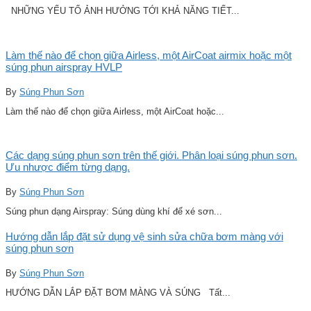
NHỮNG YẾU TỐ ẢNH HƯỞNG TỚI KHẢ NĂNG TIẾT...
Làm thế nào để chọn giữa Airless, một AirCoat airmix hoặc một
súng phun airspray HVLP
By
Súng Phun Sơn
Làm thế nào để chọn giữa Airless, một AirCoat hoặc...
Các dạng súng phun sơn trên thế giới. Phân loại súng phun sơn.
Ưu nhược điểm từng dạng.
By
Súng Phun Sơn
Súng phun dạng Airspray: Súng dùng khí để xé sơn...
Hướng dẫn lắp đặt sử dụng vệ sinh sửa chữa bơm màng với
súng phun sơn
By
Súng Phun Sơn
HƯỚNG DẪN LẮP ĐẶT BƠM MÀNG VÀ SÚNG Tất...