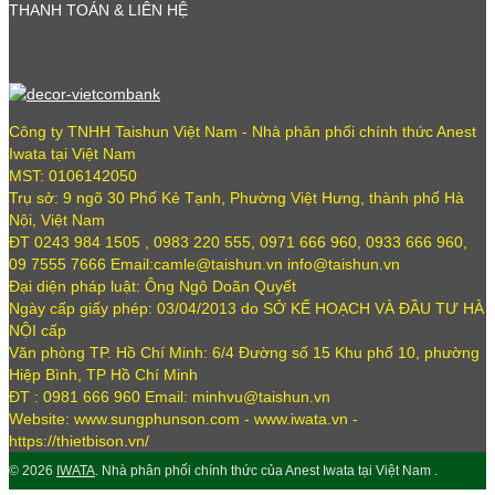
THANH TOÁN & LIÊN HỆ
Công ty TNHH Taishun Việt Nam - Nhà phân phối chính thức Anest
Iwata tại Việt Nam
MST: 0106142050
Trụ sở: 9 ngõ 30 Phố Kẻ Tạnh, Phường Việt Hưng, thành phố Hà
Nội, Việt Nam
ĐT 0243 984 1505 , 0983 220 555, 0971 666 960, 0933 666 960,
09 7555 7666 Email:camle@taishun.vn info@taishun.vn
Đại diện pháp luật: Ông Ngô Doãn Quyết
Ngày cấp giấy phép: 03/04/2013 do SỞ KẾ HOẠCH VÀ ĐẦU TƯ HÀ
NỘI cấp
Văn phòng TP. Hồ Chí Minh: 6/4 Đường số 15 Khu phố 10, phường
Hiệp Bình, TP Hồ Chí Minh
ĐT : 0981 666 960 Email: minhvu@taishun.vn
Website: www.sungphunson.com - www.iwata.vn -
https://thietbison.vn/
© 2026
IWATA
. Nhà phân phối chính thức của Anest Iwata tại Việt Nam .