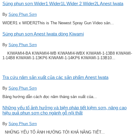
Súng phun sơn Wider1 Wider1L Wider 2 Wider2L Anest Iwata
By
Súng Phun Sơn
WIDER1 x WIDER2This is The Newest Spray Gun Video sản...
Súng phun sơn Anest Iwata dòng Kiwami
By
Súng Phun Sơn
KIWAMI4-BA KIWAMI4-WB KIWAMI4-WBX KIWAMI-1-13B8 KIWAMI-
1-14B8 KIWAMI-1-13KP6 KIWAMI-1-14KP6 KIWAMI-1-13B10...
Tra cứu năm sản xuất của các sản phẩm Anest Iwata
By
Súng Phun Sơn
Bảng hướng dẫn cách đọc năm tháng sản xuất của...
Những yếu tố ảnh hưởng và biện pháp tiết kiệm sơn, nâng cao
hiệu quả phun sơn cho ngành gỗ nội thất
By
Súng Phun Sơn
NHỮNG YẾU TỐ ẢNH HƯỞNG TỚI KHẢ NĂNG TIẾT...