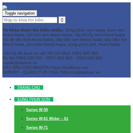
Toggle navigation
Từ khóa được tìm kiếm nhiều:
Súng phun sơn Iwata, bơm sơn
Anest Iwata, nồi trộn sơn Anest Iwata, cây khuấy sơn Anest Iwata,
cốc đo độ nhớt Anest Iwata, dây dẫn sơn Anest Iwata, dây dẫn hơi
Anest Iwata, phụ kiện Anest Iwata, súng phun sơn, Anest Iwata
Liên hệ để được tư vấn
Hồ Chí Minh
0981 666 960
Hà Nội
0983 220 555 - 0971 666 960 - 0933 666 960
camle@taishun.vn
MÁY BÀN
0243 9841505 https://thietbison.vn/
EXPORT - QUẢN LÝ
09 7555 7666
info@taishun.vn
TRANG CHỦ
SÚNG PHUN SƠN
Series W-50
Series W-61 Wider – 61
Series W-71