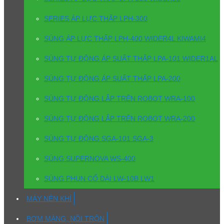
SERIES ÁP LỰC THẤP LPH-300
SÚNG ÁP LỰC THẤP LPH-400 WIDER4L KIWAMI4
SÚNG TỰ ĐỘNG ÁP SUẤT THẤP LPA-101 WIDER1AL
SÚNG TỰ ĐỘNG ÁP SUẤT THẤP LPA-200
SÚNG TỰ ĐỘNG LẮP TRÊN ROBOT WRA-100
SÚNG TỰ ĐỘNG LẮP TRÊN ROBOT WRA-200
SÚNG TỰ ĐỘNG SGA-101 SGA-3
SÚNG SUPERNOVA WS-400
SÚNG PHUN CỔ DÀI LW-10B LW1
MÁY NÉN KHÍ
BƠM MÀNG, NỒI TRỘN