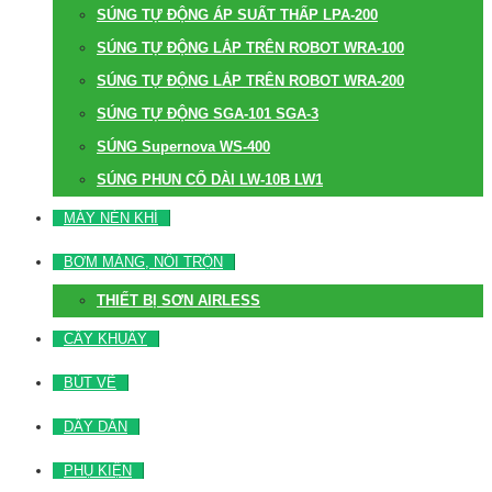
SÚNG TỰ ĐỘNG ÁP SUẤT THẤP LPA-200
SÚNG TỰ ĐỘNG LẮP TRÊN ROBOT WRA-100
SÚNG TỰ ĐỘNG LẮP TRÊN ROBOT WRA-200
SÚNG TỰ ĐỘNG SGA-101 SGA-3
SÚNG Supernova WS-400
SÚNG PHUN CỔ DÀI LW-10B LW1
MÁY NÉN KHÍ
BƠM MÀNG, NỒI TRỘN
THIẾT BỊ SƠN AIRLESS
CÂY KHUẤY
BÚT VẼ
DÂY DẪN
PHỤ KIỆN