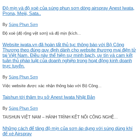
Độ mịn và độ xoè của súng phun sơn dòng airspray Anest Iwata,
Prona, Meiji, Sata..
By
Súng Phun Sơn
Độ xoè (độ rộng vệt sơn) và độ mịn (kích...
Website iwata.vn đã hoàn tất thủ tục thông báo với Bộ Công
Thương theo đúng quy định dành cho website thương mại điện tử
tại Việt Nam. Điều này thể hiện sự minh bạch, uy tín và cam kết
tuân thủ pháp luật của doanh nghiệp trong hoạt động kinh doanh
trực tuyến.
By
Súng Phun Sơn
Việc website được xác nhận thông báo với Bộ Công...
Taishun tới thăm trụ sở Anest Iwata Nhật Bản
By
Súng Phun Sơn
TAISHUN VIỆT NAM – HÀNH TRÌNH KẾT NỐI CÔNG NGHỆ...
Những cách để tăng độ mịn của sơn áp dụng với súng dùng khí
để xé Airspray