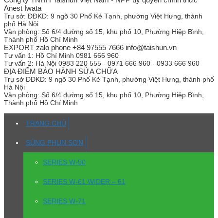
Anest Iwata
Trụ sở:
ĐĐKD: 9 ngõ 30 Phố Kẻ Tạnh, phường Việt Hưng, thành
phố Hà Nội
Văn phòng:
Số 6/4 đường số 15, khu phố 10, Phường Hiệp Bình,
Thành phố Hồ Chí Minh
EXPORT zalo phone +84 97555 7666 info@taishun.vn
Tư vấn 1:
Hồ Chí Minh 0981 666 960
Tư vấn 2:
Hà Nội 0983 220 555 - 0971 666 960 - 0933 666 960
ĐỊA ĐIỂM BẢO HÀNH SỬA CHỮA
Trụ sở
ĐĐKD: 9 ngõ 30 Phố Kẻ Tạnh, phường Việt Hưng, thành phố
Hà Nội
Văn phòng:
Số 6/4 đường số 15, khu phố 10, Phường Hiệp Bình,
Thành phố Hồ Chí Minh
TRANG CHỦ
SÚNG PHUN SƠN
SERIES W-50
SERIES W-61 WIDER – 61
SERIES W-71