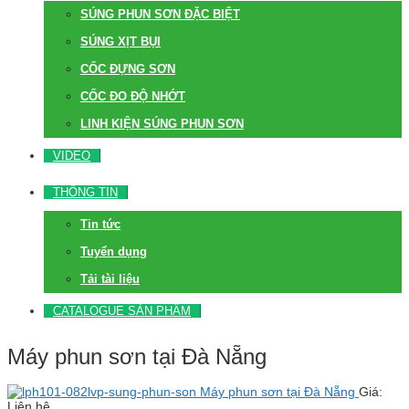
SÚNG PHUN SƠN ĐẶC BIỆT
SÚNG XỊT BỤI
CỐC ĐỰNG SƠN
CỐC ĐO ĐỘ NHỚT
LINH KIỆN SÚNG PHUN SƠN
VIDEO
THÔNG TIN
Tin tức
Tuyển dụng
Tải tài liệu
CATALOGUE SẢN PHẨM
Máy phun sơn tại Đà Nẵng
Máy phun sơn tại Đà Nẵng
Giá:
Liên hệ