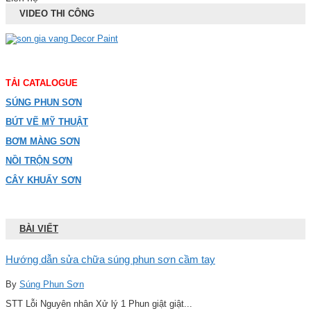
VIDEO THI CÔNG
TẢI CATALOGUE
SÚNG PHUN SƠN
BÚT VẼ MỸ THUẬT
BƠM MÀNG SƠN
NỒI TRỘN SƠN
CÂY KHUẤY SƠN
BÀI VIẾT
Hướng dẫn sửa chữa súng phun sơn cầm tay
By
Súng Phun Sơn
STT Lỗi Nguyên nhân Xử lý 1 Phun giật giật...