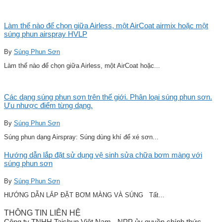
Làm thế nào để chọn giữa Airless, một AirCoat airmix hoặc một
súng phun airspray HVLP
By
Súng Phun Sơn
Làm thế nào để chọn giữa Airless, một AirCoat hoặc...
Các dạng súng phun sơn trên thế giới. Phân loại súng phun sơn.
Ưu nhược điểm từng dạng.
By
Súng Phun Sơn
Súng phun dạng Airspray: Súng dùng khí để xé sơn...
Hướng dẫn lắp đặt sử dụng vệ sinh sửa chữa bơm màng với
súng phun sơn
By
Súng Phun Sơn
HƯỚNG DẪN LẮP ĐẶT BƠM MÀNG VÀ SÚNG Tất...
THÔNG TIN LIÊN HỆ
Công ty TNHH Taishun Việt Nam - NPP ủy quyền chính thức