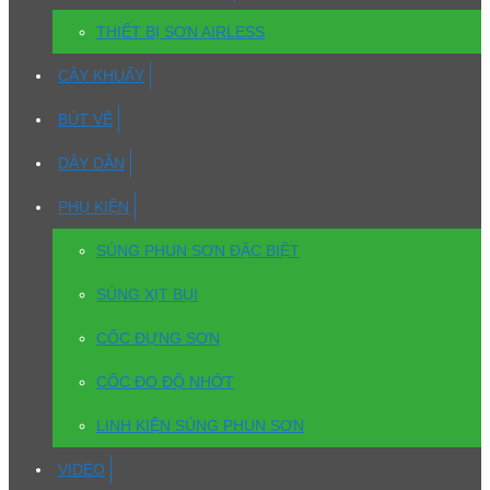
THIẾT BỊ SƠN AIRLESS
CÂY KHUẤY
BÚT VẼ
DÂY DẪN
PHỤ KIỆN
SÚNG PHUN SƠN ĐẶC BIỆT
SÚNG XỊT BỤI
CỐC ĐỰNG SƠN
CỐC ĐO ĐỘ NHỚT
LINH KIỆN SÚNG PHUN SƠN
VIDEO