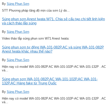
By
Súng Phun Sơn
STT Phương pháp tăng độ mịn của sơn Lý do...
Súng phun sơn Anest Iwata W71. Chia sẻ cấu tạo chi tiết linh kiện
và cách tháo lắp súng
By
Súng Phun Sơn
Video tháo lắp súng phun sơn W71 Anest Iwata:
Súng phun sơn tự động WA-101-082P.AC và súng WA-101-082P
Anest Iwata khác nhau thế nào?
By
Súng Phun Sơn
Hiện nay có model WA-101-082P.AC WA-101-102P-AC WA-101-132P . AC
và...
Súng phun sơn WA-101-082P.AC WA-101-102P.AC WA-101-
132P.AC Hàng fake từ Trung Quốc
By
Súng Phun Sơn
Hiện nay có model WA-101-082P.AC WA-101-102P-AC WA-101-132P . AC
và...