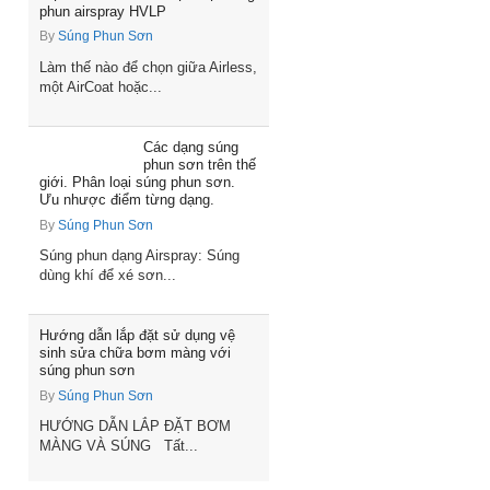
phun airspray HVLP
By
Súng Phun Sơn
Làm thế nào để chọn giữa Airless,
một AirCoat hoặc...
Các dạng súng
phun sơn trên thế
giới. Phân loại súng phun sơn.
Ưu nhược điểm từng dạng.
By
Súng Phun Sơn
Súng phun dạng Airspray: Súng
dùng khí để xé sơn...
Hướng dẫn lắp đặt sử dụng vệ
sinh sửa chữa bơm màng với
súng phun sơn
By
Súng Phun Sơn
HƯỚNG DẪN LẮP ĐẶT BƠM
MÀNG VÀ SÚNG Tất...