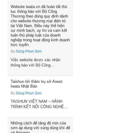
Website iwata.vn đã hoàn tất thủ
tục thông báo với Bộ Công
Thương theo đúng quy định dành
cho website thương mại điện tử
tại Việt Nam. Điều này thể hiện
sự minh bạch, uy tín và cam kết
tuân thủ pháp luật của doanh
nghiệp trong hoạt động kinh doanh
trực tuyến.
By
Súng Phun Sơn
Việc website được xác nhận
thông báo với Bộ Công...
Taishun tới thăm trụ sở Anest
Iwata Nhật Bản
By
Súng Phun Sơn
TAISHUN VIỆT NAM – HÀNH
TRÌNH KẾT NỐI CÔNG NGHỆ...
Những cách để tăng độ mịn của
sơn áp dụng với súng dùng khí để
xé Airspray