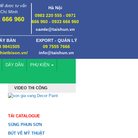
 để được tư vấn
Hà Nội
 Chí Minh
0983 220 555 - 0971
 666 960
666 960 - 0933 666 960
camle@taishun.vn
ÁY BÀN
EXPORT - QUẢN LÝ
3 9841505
09 7555 7666
thietbison.vn/
info@taishun.vn
DÂY DẪN
PHỤ KIỆN
VIDEO THI CÔNG
TẢI CATALOGUE
SÚNG PHUN SƠN
BÚT VẼ MỸ THUẬT