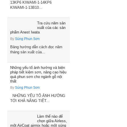
13KP6 KIWAMI-1-14KP6
KIWAMI-1-13B10...
Tra cứu năm sản
xuất của các sản
phẩm Anest Iwata
By
Súng Phun Sơn
Bảng hướng dẫn cách đọc năm
tháng sản xuất của...
Những yếu tố ảnh hưởng và biện
pháp tiết kiệm sơn, nâng cao hiệu
quả phun sơn cho ngành gỗ nội
thất
By
Súng Phun Sơn
NHỮNG YẾU TỐ ẢNH HƯỞNG
TỚI KHẢ NĂNG TIẾT...
Làm thế nào để
chọn giữa Airless,
một AirCoat airmix hoặc một súng