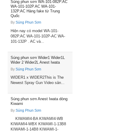
Súng phun sơn WA-101-082P.AC
WA-101-102P.AC WA-101-
132P.AC Hàng fake từ Trung
Quốc
By
Súng Phun Sơn
Hiện nay có model WA-101-
082P.AC WA-101-102P-AC WA-
101-132P . AC và...
Súng phun sơn Wider1 Wider1L
Wider 2 Wider2L Anest Iwata
By
Súng Phun Sơn
WIDER1 x WIDER2This is The
Newest Spray Gun Video sản...
Súng phun sơn Anest Iwata dòng
Kiwami
By
Súng Phun Sơn
KIWAMI4-BA KIWAMI4-WB
KIWAMI4-WBX KIWAMI-1-13B8
KIWAMI-1-14B8 KIWAMI-1-