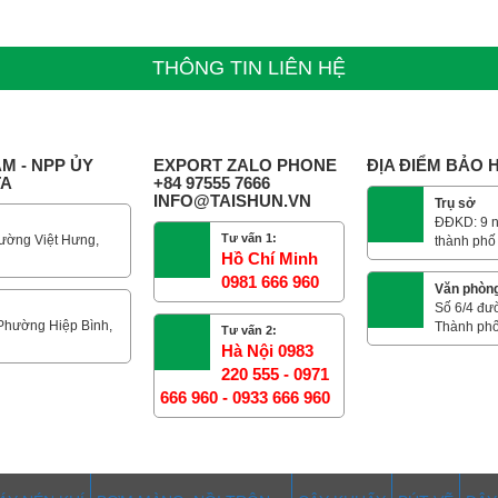
THÔNG TIN LIÊN HỆ
M - NPP ỦY
EXPORT ZALO PHONE
ĐỊA ĐIỂM BẢO
TA
+84 97555 7666
INFO@TAISHUN.VN
Trụ sở
ĐĐKD: 9 n
Tư vấn 1:
ường Việt Hưng,
thành phố
Hồ Chí Minh
0981 666 960
Văn phòn
Số 6/4 đư
 Phường Hiệp Bình,
Thành phố
Tư vấn 2:
Hà Nội 0983
220 555 - 0971
666 960 - 0933 666 960