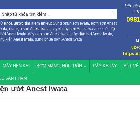
Liên hệ
Hồ
0981
Từ khóa được tìm kiếm nhiều:
Súng phun sơn Iwata, bơm sơn Anest
wata, nồi trộn sơn Anest Iwata, cây khuấy sơn Anest Iwata, cốc đo độ
hớt Anest Iwata, dây dẫn sơn Anest Iwata, dây dẫn hơi Anest Iwata,
hụ kiện Anest Iwata, súng phun sơn, Anest Iwata
M
024
https://
MÁY NÉN KHÍ
BƠM MÀNG, NỒI TRỘN
CÂY KHUẤY
BÚT VẼ
UE SẢN PHẨM
ện ướt Anest Iwata