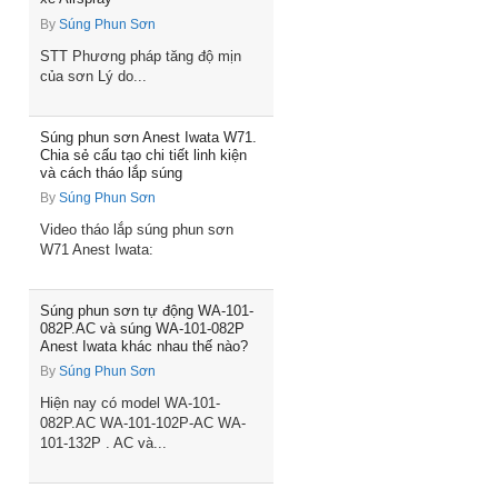
By
Súng Phun Sơn
STT Phương pháp tăng độ mịn
của sơn Lý do...
Súng phun sơn Anest Iwata W71.
Chia sẻ cấu tạo chi tiết linh kiện
và cách tháo lắp súng
By
Súng Phun Sơn
Video tháo lắp súng phun sơn
W71 Anest Iwata:
Súng phun sơn tự động WA-101-
082P.AC và súng WA-101-082P
Anest Iwata khác nhau thế nào?
By
Súng Phun Sơn
Hiện nay có model WA-101-
082P.AC WA-101-102P-AC WA-
101-132P . AC và...