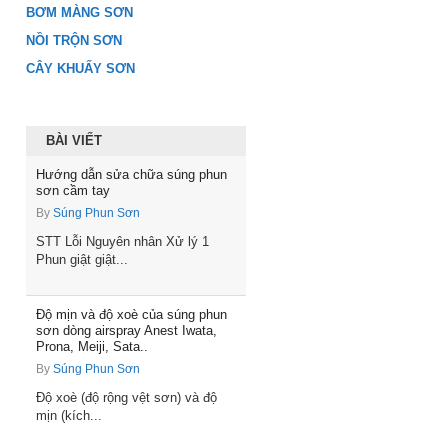
BƠM MÀNG SƠN
NỒI TRỘN SƠN
CÂY KHUẤY SƠN
BÀI VIẾT
Hướng dẫn sửa chữa súng phun
sơn cầm tay
By
Súng Phun Sơn
STT Lỗi Nguyên nhân Xử lý 1
Phun giật giật...
Độ mịn và độ xoè của súng phun
sơn dòng airspray Anest Iwata,
Prona, Meiji, Sata..
By
Súng Phun Sơn
Độ xoè (độ rộng vệt sơn) và độ
mịn (kích...