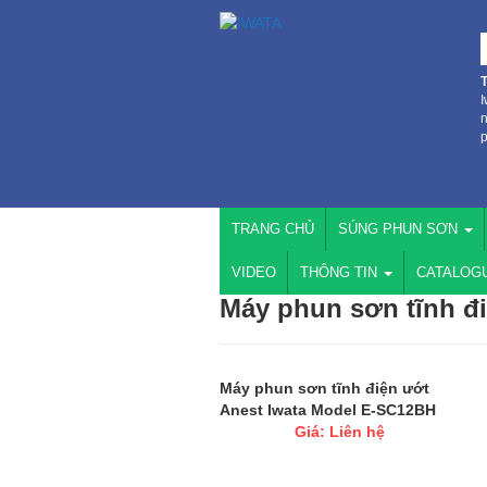
I
n
p
TRANG CHỦ
SÚNG PHUN SƠN
VIDEO
THÔNG TIN
CATALOG
Máy phun sơn tĩnh đi
Máy phun sơn tĩnh điện ướt
Anest Iwata Model E-SC12BH
Giá: Liên hệ