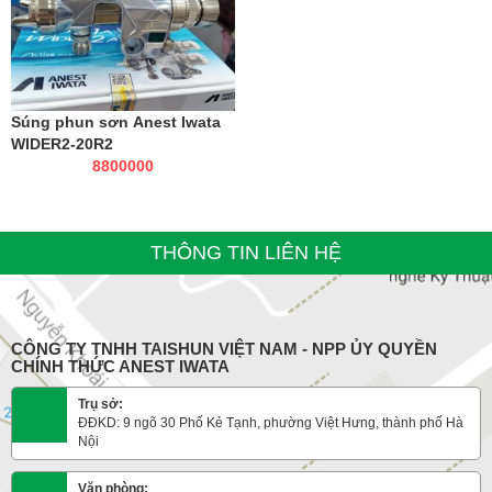
Súng phun sơn Anest Iwata
WIDER2-20R2
8800000
THÔNG TIN LIÊN HỆ
CÔNG TY TNHH TAISHUN VIỆT NAM - NPP ỦY QUYỀN
CHÍNH THỨC ANEST IWATA
Trụ sở:
ĐĐKD: 9 ngõ 30 Phố Kẻ Tạnh, phường Việt Hưng, thành phố Hà
Nội
Văn phòng: