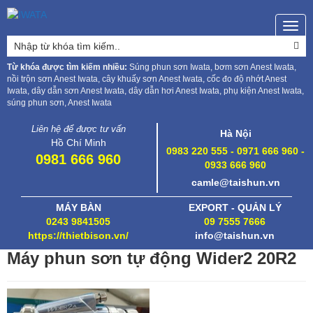
Togg
navig
Từ khóa được tìm kiếm nhiều:
Súng phun sơn Iwata, bơm sơn Anest Iwata,
nồi trộn sơn Anest Iwata, cây khuấy sơn Anest Iwata, cốc đo độ nhớt Anest
Iwata, dây dẫn sơn Anest Iwata, dây dẫn hơi Anest Iwata, phụ kiện Anest Iwata,
súng phun sơn, Anest Iwata
Liên hệ để được tư vấn
Hà Nội
Hồ Chí Minh
0983 220 555 - 0971 666 960 -
0981 666 960
0933 666 960
camle@taishun.vn
MÁY BÀN
EXPORT - QUẢN LÝ
0243 9841505
09 7555 7666
https://thietbison.vn/
info@taishun.vn
Máy phun sơn tự động Wider2 20R2