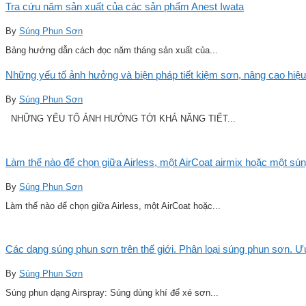
Tra cứu năm sản xuất của các sản phẩm Anest Iwata
By
Súng Phun Sơn
Bảng hướng dẫn cách đọc năm tháng sản xuất của...
Những yếu tố ảnh hưởng và biện pháp tiết kiệm sơn, nâng cao hiệu
By
Súng Phun Sơn
NHỮNG YẾU TỐ ẢNH HƯỞNG TỚI KHẢ NĂNG TIẾT...
Làm thế nào để chọn giữa Airless, một AirCoat airmix hoặc một sú
By
Súng Phun Sơn
Làm thế nào để chọn giữa Airless, một AirCoat hoặc...
Các dạng súng phun sơn trên thế giới. Phân loại súng phun sơn. 
By
Súng Phun Sơn
Súng phun dạng Airspray: Súng dùng khí để xé sơn...