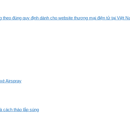
 theo đúng quy định dành cho website thương mại điện tử tại Việt Na
xé Airspray
và cách tháo lắp súng