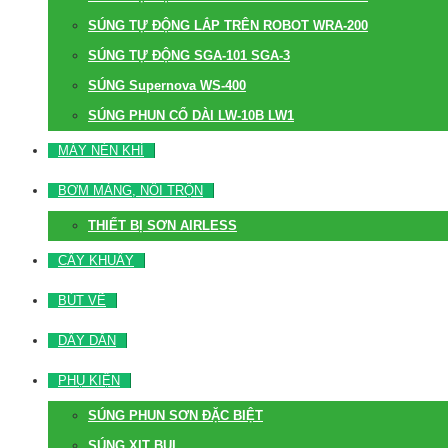
SÚNG TỰ ĐỘNG LẮP TRÊN ROBOT WRA-200
SÚNG TỰ ĐỘNG SGA-101 SGA-3
SÚNG Supernova WS-400
SÚNG PHUN CỔ DÀI LW-10B LW1
MÁY NÉN KHÍ
BƠM MÀNG, NỒI TRỘN
THIẾT BỊ SƠN AIRLESS
CÂY KHUẤY
BÚT VẼ
DÂY DẪN
PHỤ KIỆN
SÚNG PHUN SƠN ĐẶC BIỆT
SÚNG XỊT BỤI