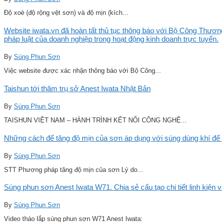
Độ xoè (độ rộng vệt sơn) và độ mịn (kích...
Website iwata.vn đã hoàn tất thủ tục thông báo với Bộ Công Thương
pháp luật của doanh nghiệp trong hoạt động kinh doanh trực tuyến.
By
Súng Phun Sơn
Việc website được xác nhận thông báo với Bộ Công...
Taishun tới thăm trụ sở Anest Iwata Nhật Bản
By
Súng Phun Sơn
TAISHUN VIỆT NAM – HÀNH TRÌNH KẾT NỐI CÔNG NGHỆ...
Những cách để tăng độ mịn của sơn áp dụng với súng dùng khí để 
By
Súng Phun Sơn
STT Phương pháp tăng độ mịn của sơn Lý do...
Súng phun sơn Anest Iwata W71. Chia sẻ cấu tạo chi tiết linh kiện 
By
Súng Phun Sơn
Video tháo lắp súng phun sơn W71 Anest Iwata: