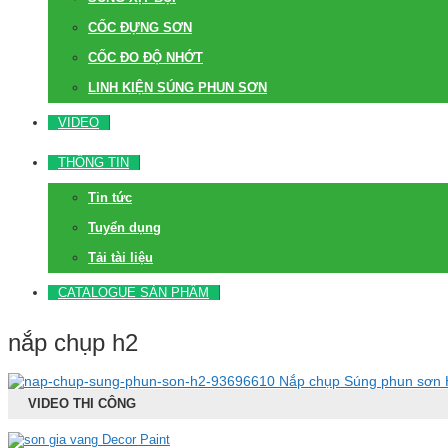
CỐC ĐỰNG SƠN
CỐC ĐO ĐỘ NHỚT
LINH KIỆN SÚNG PHUN SƠN
VIDEO
THÔNG TIN
Tin tức
Tuyển dụng
Tải tài liệu
CATALOGUE SẢN PHẨM
nắp chụp h2
Nắp chụp Súng phun sơn
VIDEO THI CÔNG