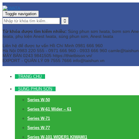
Toggle navigation
Từ khóa được tìm kiếm nhiều:
Súng phun sơn Iwata, bơm sơn Anest 
Iwata, phụ kiện Anest Iwata, súng phun sơn, Anest Iwata
Liên hệ để được tư vấn
Hồ Chí Minh
0981 666 960
Hà Nội
0983 220 555 - 0971 666 960 - 0933 666 960
camle@taishun
MÁY BÀN
0243 9841505 https://thietbison.vn/
EXPORT - QUẢN LÝ
09 7555 7666
info@taishun.vn
TRANG CHỦ
SÚNG PHUN SƠN
Series W-50
Series W-61 Wider – 61
Series W-71
Series W-77
Series W-101 WIDER1 KIWAMI1