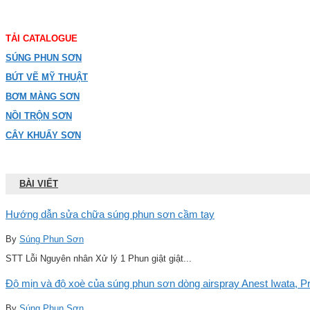
TẢI CATALOGUE
SÚNG PHUN SƠN
BÚT VẼ MỸ THUẬT
BƠM MÀNG SƠN
NỒI TRỘN SƠN
CÂY KHUẤY SƠN
BÀI VIẾT
Hướng dẫn sửa chữa súng phun sơn cầm tay
By
Súng Phun Sơn
STT Lỗi Nguyên nhân Xử lý 1 Phun giật giật...
Độ mịn và độ xoè của súng phun sơn dòng airspray Anest Iwata, Pro
By
Súng Phun Sơn