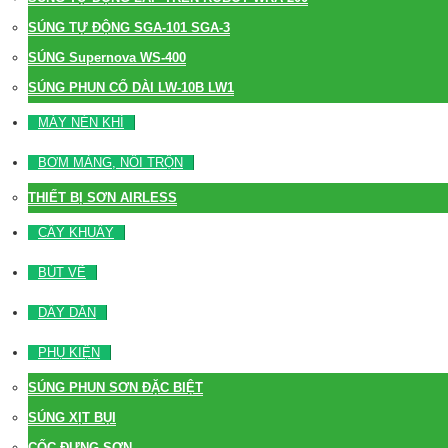
SÚNG TỰ ĐỘNG SGA-101 SGA-3
SÚNG Supernova WS-400
SÚNG PHUN CỔ DÀI LW-10B LW1
MÁY NÉN KHÍ
BƠM MÀNG, NỒI TRỘN
THIẾT BỊ SƠN AIRLESS
CÂY KHUẤY
BÚT VẼ
DÂY DẪN
PHỤ KIỆN
SÚNG PHUN SƠN ĐẶC BIỆT
SÚNG XỊT BỤI
CỐC ĐỰNG SƠN