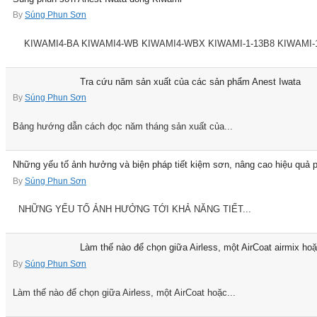
By
Súng Phun Sơn
KIWAMI4-BA KIWAMI4-WB KIWAMI4-WBX KIWAMI-1-13B8 KIWAMI-1-1
Tra cứu năm sản xuất của các sản phẩm Anest Iwata
By
Súng Phun Sơn
Bảng hướng dẫn cách đọc năm tháng sản xuất của...
Những yếu tố ảnh hưởng và biện pháp tiết kiệm sơn, nâng cao hiệu quả p
By
Súng Phun Sơn
NHỮNG YẾU TỐ ẢNH HƯỞNG TỚI KHẢ NĂNG TIẾT...
Làm thế nào để chọn giữa Airless, một AirCoat airmix h
By
Súng Phun Sơn
Làm thế nào để chọn giữa Airless, một AirCoat hoặc...