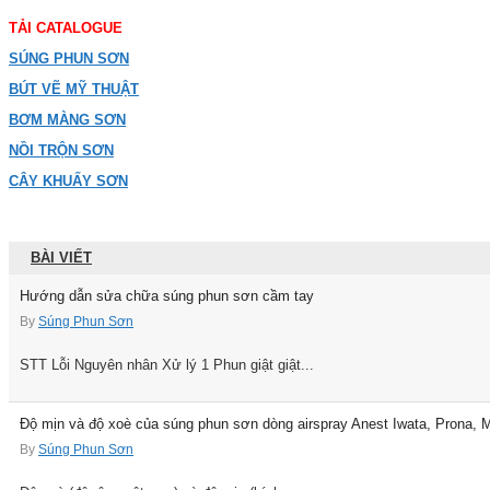
TẢI CATALOGUE
SÚNG PHUN SƠN
BÚT VẼ MỸ THUẬT
BƠM MÀNG SƠN
NỒI TRỘN SƠN
CÂY KHUẤY SƠN
BÀI VIẾT
Hướng dẫn sửa chữa súng phun sơn cầm tay
By
Súng Phun Sơn
STT Lỗi Nguyên nhân Xử lý 1 Phun giật giật...
Độ mịn và độ xoè của súng phun sơn dòng airspray Anest Iwata, Prona, Me
By
Súng Phun Sơn