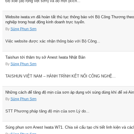
Độ xoè (độ rộng vệt sơn) và độ mịn (kích...
Website iwata.vn đã hoàn tất thủ tục thông báo với Bộ Công Thương theo 
nghiệp trong hoạt động kinh doanh trực tuyến.
By
Súng Phun Sơn
Việc website được xác nhận thông báo với Bộ Công...
Taishun tới thăm trụ sở Anest Iwata Nhật Bản
By
Súng Phun Sơn
TAISHUN VIỆT NAM – HÀNH TRÌNH KẾT NỐI CÔNG NGHỆ...
Những cách để tăng độ mịn của sơn áp dụng với súng dùng khí để xé Air
By
Súng Phun Sơn
STT Phương pháp tăng độ mịn của sơn Lý do...
Súng phun sơn Anest Iwata W71. Chia sẻ cấu tạo chi tiết linh kiện và các