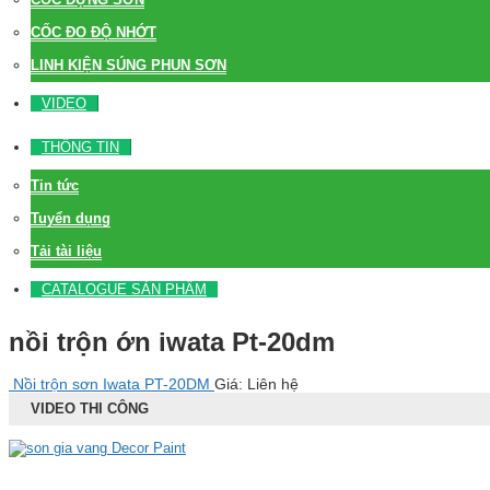
CỐC ĐO ĐỘ NHỚT
LINH KIỆN SÚNG PHUN SƠN
VIDEO
THÔNG TIN
Tin tức
Tuyển dụng
Tải tài liệu
CATALOGUE SẢN PHẨM
nồi trộn ớn iwata Pt-20dm
Nồi trộn sơn Iwata PT-20DM
Giá: Liên hệ
VIDEO THI CÔNG