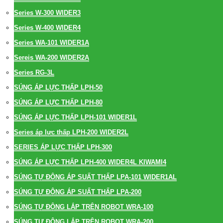
Series W-300 WIDER3
Series W-400 WIDER4
Series WA-101 WIDER1A
Sereis WA-200 WIDER2A
Series RG-3L
SÚNG ÁP LỰC THẤP LPH-50
SÚNG ÁP LỰC THẤP LPH-80
SÚNG ÁP LỰC THẤP LPH-101 WIDER1L
Series áp lực thấp LPH-200 WIDER2L
SERIES ÁP LỰC THẤP LPH-300
SÚNG ÁP LỰC THẤP LPH-400 WIDER4L KIWAMI4
SÚNG TỰ ĐỘNG ÁP SUẤT THẤP LPA-101 WIDER1AL
SÚNG TỰ ĐỘNG ÁP SUẤT THẤP LPA-200
SÚNG TỰ ĐỘNG LẮP TRÊN ROBOT WRA-100
SÚNG TỰ ĐỘNG LẮP TRÊN ROBOT WRA-200