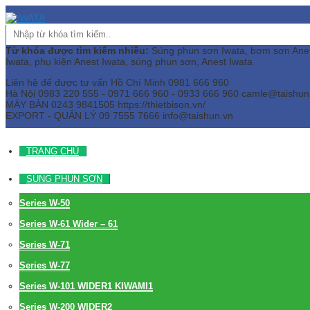
Từ khóa được tìm kiếm nhiều:
Súng phun sơn Iwata, bơm sơn Anest 
Iwata, phụ kiện Anest Iwata, súng phun sơn, Anest Iwata
Liên hệ để được tư vấn
Hồ Chí Minh
0981 666 960
Hà Nội
0983 220 555 - 0971 666 960 - 0933 666 960
camle@taishun
MÁY BÀN
0243 9841505 https://thietbison.vn/
EXPORT - QUẢN LÝ
09 7555 7666
info@taishun.vn
TRANG CHỦ
SÚNG PHUN SƠN
Series W-50
Series W-61 Wider – 61
Series W-71
Series W-77
Series W-101 WIDER1 KIWAMI1
Series W-200 WIDER2