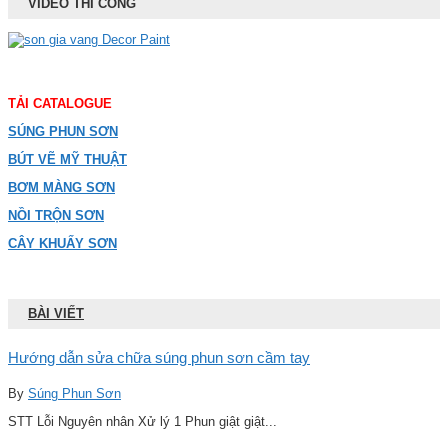
VIDEO THI CÔNG
TẢI CATALOGUE
SÚNG PHUN SƠN
BÚT VẼ MỸ THUẬT
BƠM MÀNG SƠN
NỒI TRỘN SƠN
CÂY KHUẤY SƠN
BÀI VIẾT
Hướng dẫn sửa chữa súng phun sơn cầm tay
By
Súng Phun Sơn
STT Lỗi Nguyên nhân Xử lý 1 Phun giật giật...