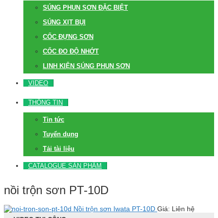
SÚNG PHUN SƠN ĐẶC BIỆT
SÚNG XỊT BỤI
CỐC ĐỰNG SƠN
CỐC ĐO ĐỘ NHỚT
LINH KIỆN SÚNG PHUN SƠN
VIDEO
THÔNG TIN
Tin tức
Tuyển dụng
Tải tài liệu
CATALOGUE SẢN PHẨM
nồi trộn sơn PT-10D
Nồi trộn sơn Iwata PT-10D
Giá: Liên hệ