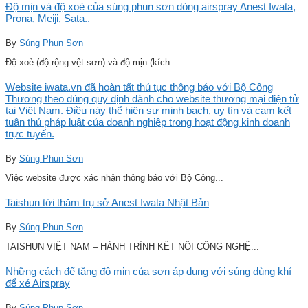
Độ mịn và độ xoè của súng phun sơn dòng airspray Anest Iwata,
Prona, Meiji, Sata..
By
Súng Phun Sơn
Độ xoè (độ rộng vệt sơn) và độ mịn (kích...
Website iwata.vn đã hoàn tất thủ tục thông báo với Bộ Công
Thương theo đúng quy định dành cho website thương mại điện tử
tại Việt Nam. Điều này thể hiện sự minh bạch, uy tín và cam kết
tuân thủ pháp luật của doanh nghiệp trong hoạt động kinh doanh
trực tuyến.
By
Súng Phun Sơn
Việc website được xác nhận thông báo với Bộ Công...
Taishun tới thăm trụ sở Anest Iwata Nhật Bản
By
Súng Phun Sơn
TAISHUN VIỆT NAM – HÀNH TRÌNH KẾT NỐI CÔNG NGHỆ...
Những cách để tăng độ mịn của sơn áp dụng với súng dùng khí
để xé Airspray
By
Súng Phun Sơn