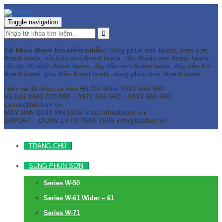
Toggle navigation
Từ khóa được tìm kiếm nhiều:
Súng phun sơn Iwata, bơm sơn
Anest Iwata, nồi trộn sơn Anest Iwata, cây khuấy sơn Anest Iwata,
cốc đo độ nhớt Anest Iwata, dây dẫn sơn Anest Iwata, dây dẫn hơi
Anest Iwata, phụ kiện Anest Iwata, súng phun sơn, Anest Iwata
Liên hệ để được tư vấn
Hồ Chí Minh
0981 666 960
Hà Nội
0983 220 555 - 0971 666 960 - 0933 666 960
camle@taishun.vn
MÁY BÀN
0243 9841505 https://thietbison.vn/
EXPORT - QUẢN LÝ
09 7555 7666
info@taishun.vn
TRANG CHỦ
SÚNG PHUN SƠN
Series W-50
Series W-61 Wider – 61
Series W-71