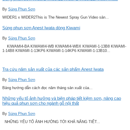
By
Súng Phun Sơn
WIDER1 x WIDER2This is The Newest Spray Gun Video sản...
Súng phun sơn Anest Iwata dòng Kiwami
By
Súng Phun Sơn
KIWAMI4-BA KIWAMI4-WB KIWAMI4-WBX KIWAMI-1-13B8 KIWAMI-
1-14B8 KIWAMI-1-13KP6 KIWAMI-1-14KP6 KIWAMI-1-13B10...
Tra cứu năm sản xuất của các sản phẩm Anest Iwata
By
Súng Phun Sơn
Bảng hướng dẫn cách đọc năm tháng sản xuất của...
Những yếu tố ảnh hưởng và biện pháp tiết kiệm sơn, nâng cao
hiệu quả phun sơn cho ngành gỗ nội thất
By
Súng Phun Sơn
NHỮNG YẾU TỐ ẢNH HƯỞNG TỚI KHẢ NĂNG TIẾT...