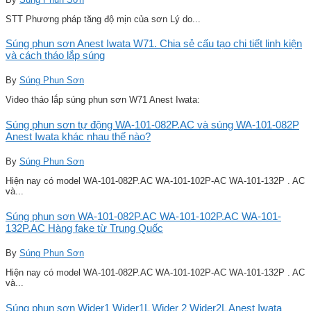
STT Phương pháp tăng độ mịn của sơn Lý do...
Súng phun sơn Anest Iwata W71. Chia sẻ cấu tạo chi tiết linh kiện
và cách tháo lắp súng
By
Súng Phun Sơn
Video tháo lắp súng phun sơn W71 Anest Iwata:
Súng phun sơn tự động WA-101-082P.AC và súng WA-101-082P
Anest Iwata khác nhau thế nào?
By
Súng Phun Sơn
Hiện nay có model WA-101-082P.AC WA-101-102P-AC WA-101-132P . AC
và...
Súng phun sơn WA-101-082P.AC WA-101-102P.AC WA-101-
132P.AC Hàng fake từ Trung Quốc
By
Súng Phun Sơn
Hiện nay có model WA-101-082P.AC WA-101-102P-AC WA-101-132P . AC
và...
Súng phun sơn Wider1 Wider1L Wider 2 Wider2L Anest Iwata