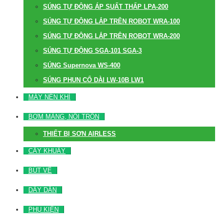
SÚNG TỰ ĐỘNG ÁP SUẤT THẤP LPA-200
SÚNG TỰ ĐỘNG LẮP TRÊN ROBOT WRA-100
SÚNG TỰ ĐỘNG LẮP TRÊN ROBOT WRA-200
SÚNG TỰ ĐỘNG SGA-101 SGA-3
SÚNG Supernova WS-400
SÚNG PHUN CỔ DÀI LW-10B LW1
MÁY NÉN KHÍ
BƠM MÀNG, NỒI TRỘN
THIẾT BỊ SƠN AIRLESS
CÂY KHUẤY
BÚT VẼ
DÂY DẪN
PHỤ KIỆN