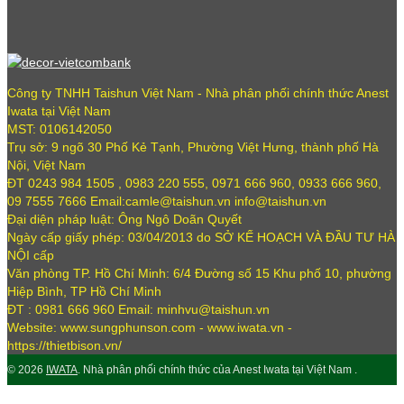
Công ty TNHH Taishun Việt Nam - Nhà phân phối chính thức Anest
Iwata tại Việt Nam
MST: 0106142050
Trụ sở: 9 ngõ 30 Phố Kẻ Tạnh, Phường Việt Hưng, thành phố Hà
Nội, Việt Nam
ĐT 0243 984 1505 , 0983 220 555, 0971 666 960, 0933 666 960,
09 7555 7666 Email:camle@taishun.vn info@taishun.vn
Đại diện pháp luật: Ông Ngô Doãn Quyết
Ngày cấp giấy phép: 03/04/2013 do SỞ KẾ HOẠCH VÀ ĐẦU TƯ HÀ
NỘI cấp
Văn phòng TP. Hồ Chí Minh: 6/4 Đường số 15 Khu phố 10, phường
Hiệp Bình, TP Hồ Chí Minh
ĐT : 0981 666 960 Email: minhvu@taishun.vn
Website: www.sungphunson.com - www.iwata.vn -
https://thietbison.vn/
© 2026
IWATA
. Nhà phân phối chính thức của Anest Iwata tại Việt Nam .