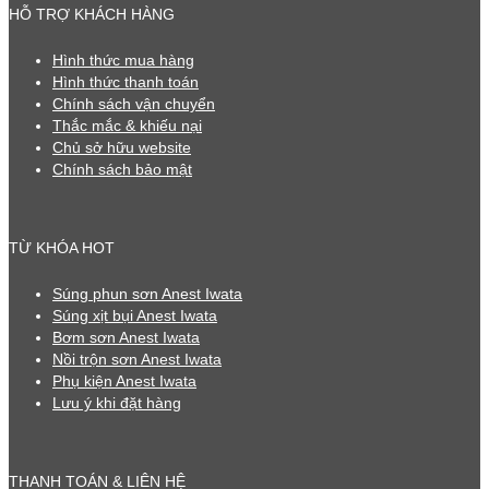
HỖ TRỢ KHÁCH HÀNG
Hình thức mua hàng
Hình thức thanh toán
Chính sách vận chuyển
Thắc mắc & khiếu nại
Chủ sở hữu website
Chính sách bảo mật
TỪ KHÓA HOT
Súng phun sơn Anest Iwata
Súng xịt bụi Anest Iwata
Bơm sơn Anest Iwata
Nồi trộn sơn Anest Iwata
Phụ kiện Anest Iwata
Lưu ý khi đặt hàng
THANH TOÁN & LIÊN HỆ