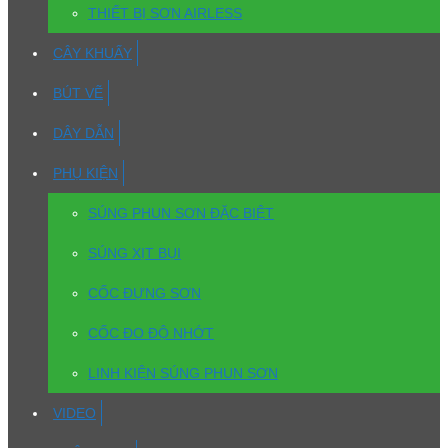
THIẾT BỊ SƠN AIRLESS
CÂY KHUẤY
BÚT VẼ
DÂY DẪN
PHỤ KIỆN
SÚNG PHUN SƠN ĐẶC BIỆT
SÚNG XỊT BỤI
CỐC ĐỰNG SƠN
CỐC ĐO ĐỘ NHỚT
LINH KIỆN SÚNG PHUN SƠN
VIDEO