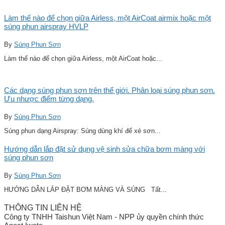
Làm thế nào để chọn giữa Airless, một AirCoat airmix hoặc một
súng phun airspray HVLP
By
Súng Phun Sơn
Làm thế nào để chọn giữa Airless, một AirCoat hoặc...
Các dạng súng phun sơn trên thế giới. Phân loại súng phun sơn.
Ưu nhược điểm từng dạng.
By
Súng Phun Sơn
Súng phun dạng Airspray: Súng dùng khí để xé sơn...
Hướng dẫn lắp đặt sử dụng vệ sinh sửa chữa bơm màng với
súng phun sơn
By
Súng Phun Sơn
HƯỚNG DẪN LẮP ĐẶT BƠM MÀNG VÀ SÚNG Tất...
THÔNG TIN LIÊN HỆ
Công ty TNHH Taishun Việt Nam - NPP ủy quyền chính thức