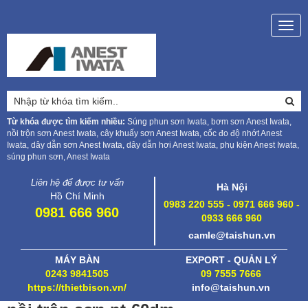
Togg
navig
Từ khóa được tìm kiếm nhiều:
Súng phun sơn Iwata, bơm sơn Anest Iwata,
nồi trộn sơn Anest Iwata, cây khuấy sơn Anest Iwata, cốc đo độ nhớt Anest
Iwata, dây dẫn sơn Anest Iwata, dây dẫn hơi Anest Iwata, phụ kiện Anest Iwata,
súng phun sơn, Anest Iwata
Liên hệ để được tư vấn
Hà Nội
Hồ Chí Minh
0983 220 555 - 0971 666 960 -
0981 666 960
0933 666 960
camle@taishun.vn
MÁY BÀN
EXPORT - QUẢN LÝ
0243 9841505
09 7555 7666
https://thietbison.vn/
info@taishun.vn