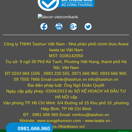
Công ty TNHH Taishun Việt Nam - Nhà phân phối chính thức Anest
Iwata tại Việt Nam
MST: 0106142050
Trụ sở: 9 ngõ 30 Phố Kẻ Tạnh, Phường Việt Hưng, thành phố Hà
Nội, Việt Nam
ĐT 0243 984 1505 , 0983 220 555, 0971 666 960, 0933 666 960,
09 7555 7666 Email:camle@taishun.vn info@taishun.vn
Đại diện pháp luật: Ông Ngô Doãn Quyết
Ngày cấp giấy phép: 03/04/2013 do SỞ KẾ HOẠCH VÀ ĐẦU TƯ
HÀ NỘI cấp
Văn phòng TP. Hồ Chí Minh: 6/4 Đường số 15 Khu phố 10, phường
Hiệp Bình, TP Hồ Chí Minh
ĐT : 0981 666 960 Email: minhvu@taishun.vn
Website: www.sungphunson.com - www.iwata.vn -
https://thietbison.vn/
0981.666.960