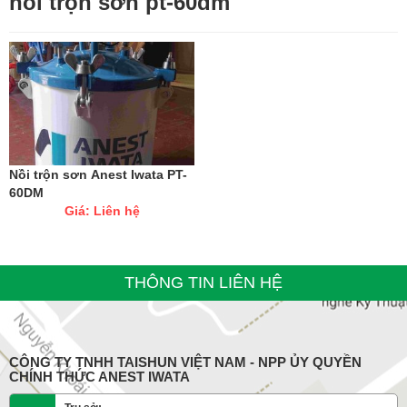
nồi trộn sơn pt-60dm
Nồi trộn sơn Anest Iwata PT-
60DM
Giá: Liên hệ
THÔNG TIN LIÊN HỆ
CÔNG TY TNHH TAISHUN VIỆT NAM - NPP ỦY QUYỀN
CHÍNH THỨC ANEST IWATA