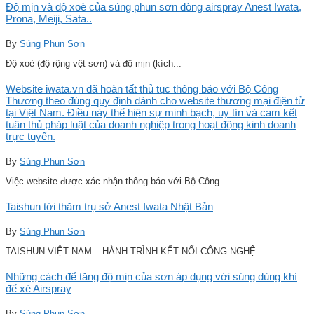
Độ mịn và độ xoè của súng phun sơn dòng airspray Anest Iwata,
Prona, Meiji, Sata..
By
Súng Phun Sơn
Độ xoè (độ rộng vệt sơn) và độ mịn (kích...
Website iwata.vn đã hoàn tất thủ tục thông báo với Bộ Công
Thương theo đúng quy định dành cho website thương mại điện tử
tại Việt Nam. Điều này thể hiện sự minh bạch, uy tín và cam kết
tuân thủ pháp luật của doanh nghiệp trong hoạt động kinh doanh
trực tuyến.
By
Súng Phun Sơn
Việc website được xác nhận thông báo với Bộ Công...
Taishun tới thăm trụ sở Anest Iwata Nhật Bản
By
Súng Phun Sơn
TAISHUN VIỆT NAM – HÀNH TRÌNH KẾT NỐI CÔNG NGHỆ...
Những cách để tăng độ mịn của sơn áp dụng với súng dùng khí
để xé Airspray
By
Súng Phun Sơn