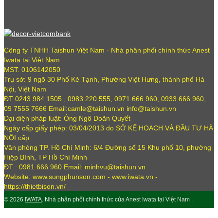
Công ty TNHH Taishun Việt Nam - Nhà phân phối chính thức Anest
Iwata tại Việt Nam
MST: 0106142050
Trụ sở: 9 ngõ 30 Phố Kẻ Tạnh, Phường Việt Hưng, thành phố Hà
Nội, Việt Nam
ĐT 0243 984 1505 , 0983 220 555, 0971 666 960, 0933 666 960,
09 7555 7666 Email:camle@taishun.vn info@taishun.vn
Đại diện pháp luật: Ông Ngô Doãn Quyết
Ngày cấp giấy phép: 03/04/2013 do SỞ KẾ HOẠCH VÀ ĐẦU TƯ HÀ
NỘI cấp
Văn phòng TP. Hồ Chí Minh: 6/4 Đường số 15 Khu phố 10, phường
Hiệp Bình, TP Hồ Chí Minh
ĐT : 0981 666 960 Email: minhvu@taishun.vn
Website: www.sungphunson.com - www.iwata.vn -
https://thietbison.vn/
© 2026
IWATA
. Nhà phân phối chính thức của Anest Iwata tại Việt Nam .