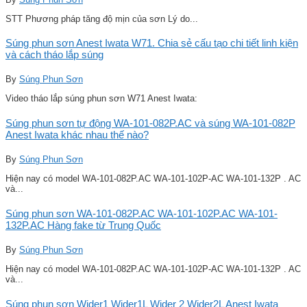
STT Phương pháp tăng độ mịn của sơn Lý do...
Súng phun sơn Anest Iwata W71. Chia sẻ cấu tạo chi tiết linh kiện
và cách tháo lắp súng
By
Súng Phun Sơn
Video tháo lắp súng phun sơn W71 Anest Iwata:
Súng phun sơn tự động WA-101-082P.AC và súng WA-101-082P
Anest Iwata khác nhau thế nào?
By
Súng Phun Sơn
Hiện nay có model WA-101-082P.AC WA-101-102P-AC WA-101-132P . AC
và...
Súng phun sơn WA-101-082P.AC WA-101-102P.AC WA-101-
132P.AC Hàng fake từ Trung Quốc
By
Súng Phun Sơn
Hiện nay có model WA-101-082P.AC WA-101-102P-AC WA-101-132P . AC
và...
Súng phun sơn Wider1 Wider1L Wider 2 Wider2L Anest Iwata