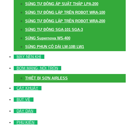
SÚNG TỰ ĐỘNG ÁP SUẤT THẤP LPA-200
SÚNG TỰ ĐỘNG LẮP TRÊN ROBOT WRA-100
SÚNG TỰ ĐỘNG LẮP TRÊN ROBOT WRA-200
SÚNG TỰ ĐỘNG SGA-101 SGA-3
SÚNG Supernova WS-400
SÚNG PHUN CỔ DÀI LW-10B LW1
MÁY NÉN KHÍ
BƠM MÀNG, NỒI TRỘN
THIẾT BỊ SƠN AIRLESS
CÂY KHUẤY
BÚT VẼ
DÂY DẪN
PHỤ KIỆN