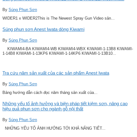
By
Súng Phun Sơn
WIDER1 x WIDER2This is The Newest Spray Gun Video sản...
Súng phun sơn Anest Iwata dòng Kiwami
By
Súng Phun Sơn
KIWAMI4-BA KIWAMI4-WB KIWAMI4-WBX KIWAMI-1-13B8 KIWAMI-
1-14B8 KIWAMI-1-13KP6 KIWAMI-1-14KP6 KIWAMI-1-13B10...
Tra cứu năm sản xuất của các sản phẩm Anest Iwata
By
Súng Phun Sơn
Bảng hướng dẫn cách đọc năm tháng sản xuất của...
Những yếu tố ảnh hưởng và biện pháp tiết kiệm sơn, nâng cao
hiệu quả phun sơn cho ngành gỗ nội thất
By
Súng Phun Sơn
NHỮNG YẾU TỐ ẢNH HƯỞNG TỚI KHẢ NĂNG TIẾT...