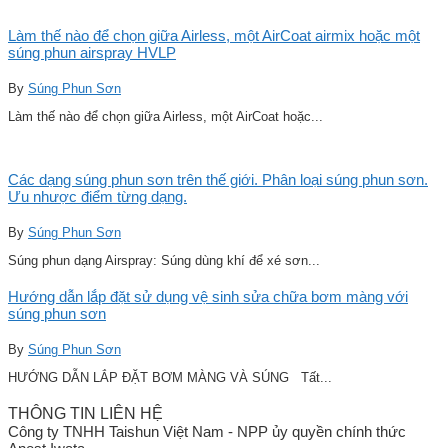
Làm thế nào để chọn giữa Airless, một AirCoat airmix hoặc một
súng phun airspray HVLP
By
Súng Phun Sơn
Làm thế nào để chọn giữa Airless, một AirCoat hoặc...
Các dạng súng phun sơn trên thế giới. Phân loại súng phun sơn.
Ưu nhược điểm từng dạng.
By
Súng Phun Sơn
Súng phun dạng Airspray: Súng dùng khí để xé sơn...
Hướng dẫn lắp đặt sử dụng vệ sinh sửa chữa bơm màng với
súng phun sơn
By
Súng Phun Sơn
HƯỚNG DẪN LẮP ĐẶT BƠM MÀNG VÀ SÚNG Tất...
THÔNG TIN LIÊN HỆ
Công ty TNHH Taishun Việt Nam - NPP ủy quyền chính thức