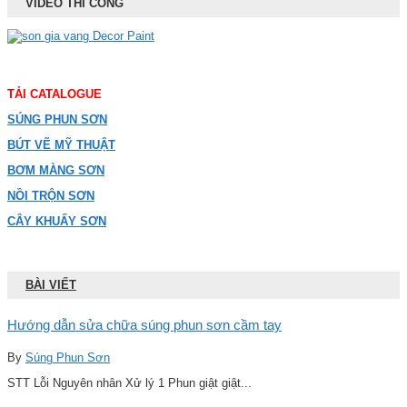
VIDEO THI CÔNG
TẢI CATALOGUE
SÚNG PHUN SƠN
BÚT VẼ MỸ THUẬT
BƠM MÀNG SƠN
NỒI TRỘN SƠN
CÂY KHUẤY SƠN
BÀI VIẾT
Hướng dẫn sửa chữa súng phun sơn cầm tay
By
Súng Phun Sơn
STT Lỗi Nguyên nhân Xử lý 1 Phun giật giật...