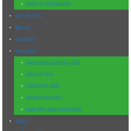
THIẾT BỊ SƠN AIRLESS
CÂY KHUẤY
BÚT VẼ
DÂY DẪN
PHỤ KIỆN
SÚNG PHUN SƠN ĐẶC BIỆT
SÚNG XỊT BỤI
CỐC ĐỰNG SƠN
CỐC ĐO ĐỘ NHỚT
LINH KIỆN SÚNG PHUN SƠN
VIDEO