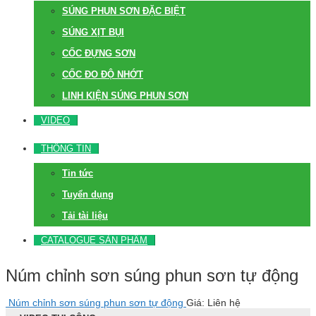
SÚNG PHUN SƠN ĐẶC BIỆT
SÚNG XỊT BỤI
CỐC ĐỰNG SƠN
CỐC ĐO ĐỘ NHỚT
LINH KIỆN SÚNG PHUN SƠN
VIDEO
THÔNG TIN
Tin tức
Tuyển dụng
Tải tài liệu
CATALOGUE SẢN PHẨM
Núm chỉnh sơn súng phun sơn tự động
Núm chỉnh sơn súng phun sơn tự động
Giá: Liên hệ