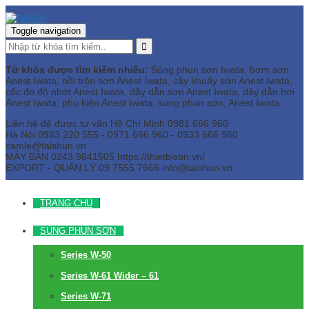
Toggle navigation
Từ khóa được tìm kiếm nhiều:
Súng phun sơn Iwata, bơm sơn
Anest Iwata, nồi trộn sơn Anest Iwata, cây khuấy sơn Anest Iwata,
cốc đo độ nhớt Anest Iwata, dây dẫn sơn Anest Iwata, dây dẫn hơi
Anest Iwata, phụ kiện Anest Iwata, súng phun sơn, Anest Iwata
Liên hệ để được tư vấn
Hồ Chí Minh
0981 666 960
Hà Nội
0983 220 555 - 0971 666 960 - 0933 666 960
camle@taishun.vn
MÁY BÀN
0243 9841505 https://thietbison.vn/
EXPORT - QUẢN LÝ
09 7555 7666
info@taishun.vn
TRANG CHỦ
SÚNG PHUN SƠN
Series W-50
Series W-61 Wider – 61
Series W-71