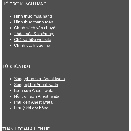
HỖ TRỢ KHÁCH HÀNG
Hình thức mua hàng
Hình thức thanh toán
Chính sách vận chuyển
Thắc mắc & khiếu nại
Chủ sở hữu website
Chính sách bảo mật
TỪ KHÓA HOT
Súng phun sơn Anest Iwata
Súng xịt bụi Anest Iwata
Bơm sơn Anest Iwata
Nồi trộn sơn Anest Iwata
Phụ kiện Anest Iwata
Lưu ý khi đặt hàng
THANH TOÁN & LIÊN HỆ