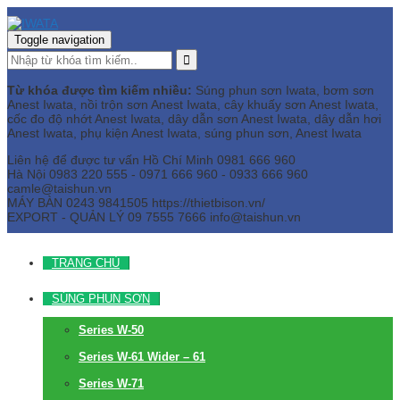
Toggle navigation
Từ khóa được tìm kiếm nhiều:
Súng phun sơn Iwata, bơm sơn
Anest Iwata, nồi trộn sơn Anest Iwata, cây khuấy sơn Anest Iwata,
cốc đo độ nhớt Anest Iwata, dây dẫn sơn Anest Iwata, dây dẫn hơi
Anest Iwata, phụ kiện Anest Iwata, súng phun sơn, Anest Iwata
Liên hệ để được tư vấn
Hồ Chí Minh
0981 666 960
Hà Nội
0983 220 555 - 0971 666 960 - 0933 666 960
camle@taishun.vn
MÁY BÀN
0243 9841505 https://thietbison.vn/
EXPORT - QUẢN LÝ
09 7555 7666
info@taishun.vn
TRANG CHỦ
SÚNG PHUN SƠN
Series W-50
Series W-61 Wider – 61
Series W-71