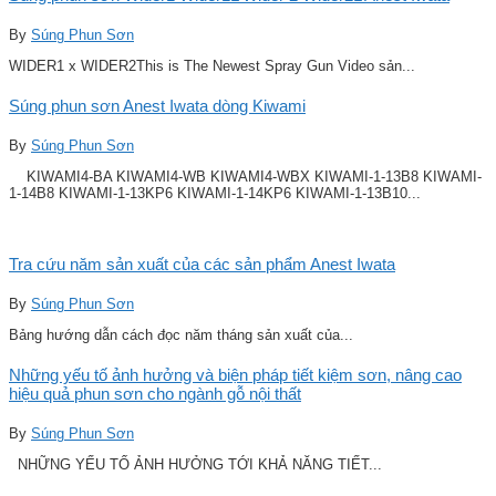
By
Súng Phun Sơn
WIDER1 x WIDER2This is The Newest Spray Gun Video sản...
Súng phun sơn Anest Iwata dòng Kiwami
By
Súng Phun Sơn
KIWAMI4-BA KIWAMI4-WB KIWAMI4-WBX KIWAMI-1-13B8 KIWAMI-
1-14B8 KIWAMI-1-13KP6 KIWAMI-1-14KP6 KIWAMI-1-13B10...
Tra cứu năm sản xuất của các sản phẩm Anest Iwata
By
Súng Phun Sơn
Bảng hướng dẫn cách đọc năm tháng sản xuất của...
Những yếu tố ảnh hưởng và biện pháp tiết kiệm sơn, nâng cao
hiệu quả phun sơn cho ngành gỗ nội thất
By
Súng Phun Sơn
NHỮNG YẾU TỐ ẢNH HƯỞNG TỚI KHẢ NĂNG TIẾT...