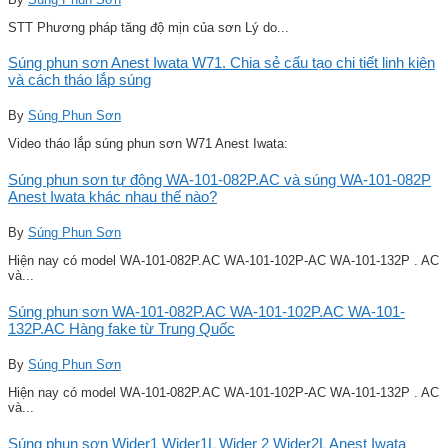
STT Phương pháp tăng độ mịn của sơn Lý do...
Súng phun sơn Anest Iwata W71. Chia sẻ cấu tạo chi tiết linh kiện
và cách tháo lắp súng
By
Súng Phun Sơn
Video tháo lắp súng phun sơn W71 Anest Iwata:
Súng phun sơn tự động WA-101-082P.AC và súng WA-101-082P
Anest Iwata khác nhau thế nào?
By
Súng Phun Sơn
Hiện nay có model WA-101-082P.AC WA-101-102P-AC WA-101-132P . AC
và...
Súng phun sơn WA-101-082P.AC WA-101-102P.AC WA-101-
132P.AC Hàng fake từ Trung Quốc
By
Súng Phun Sơn
Hiện nay có model WA-101-082P.AC WA-101-102P-AC WA-101-132P . AC
và...
Súng phun sơn Wider1 Wider1L Wider 2 Wider2L Anest Iwata