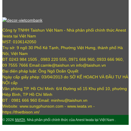
Công ty TNHH Taishun Việt Nam - Nhà phân phối chính thức Anest
Iwata tại Việt Nam
MST: 0106142050
Trụ sở: 9 ngõ 30 Phố Kẻ Tạnh, Phường Việt Hưng, thành phố Hà
Nội, Việt Nam
ĐT 0243 984 1505 , 0983 220 555, 0971 666 960, 0933 666 960,
09 7555 7666 Email:camle@taishun.vn info@taishun.vn
Đại diện pháp luật: Ông Ngô Doãn Quyết
Ngày cấp giấy phép: 03/04/2013 do SỞ KẾ HOẠCH VÀ ĐẦU TƯ HÀ
NỘI cấp
Văn phòng TP. Hồ Chí Minh: 6/4 Đường số 15 Khu phố 10, phường
Hiệp Bình, TP Hồ Chí Minh
ĐT : 0981 666 960 Email: minhvu@taishun.vn
Website: www.sungphunson.com - www.iwata.vn -
https://thietbison.vn/
© 2026
IWATA
. Nhà phân phối chính thức của Anest Iwata tại Việt Nam .