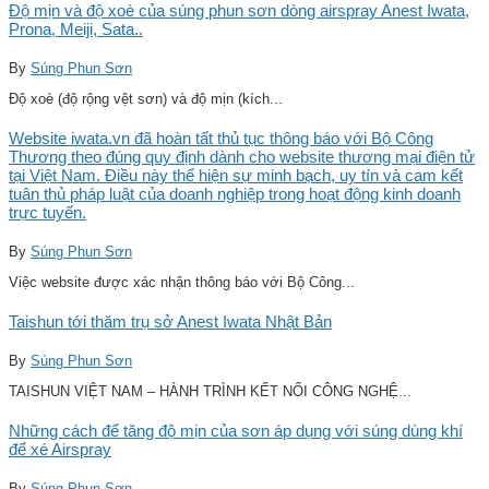
Độ mịn và độ xoè của súng phun sơn dòng airspray Anest Iwata,
Prona, Meiji, Sata..
By
Súng Phun Sơn
Độ xoè (độ rộng vệt sơn) và độ mịn (kích...
Website iwata.vn đã hoàn tất thủ tục thông báo với Bộ Công
Thương theo đúng quy định dành cho website thương mại điện tử
tại Việt Nam. Điều này thể hiện sự minh bạch, uy tín và cam kết
tuân thủ pháp luật của doanh nghiệp trong hoạt động kinh doanh
trực tuyến.
By
Súng Phun Sơn
Việc website được xác nhận thông báo với Bộ Công...
Taishun tới thăm trụ sở Anest Iwata Nhật Bản
By
Súng Phun Sơn
TAISHUN VIỆT NAM – HÀNH TRÌNH KẾT NỐI CÔNG NGHỆ...
Những cách để tăng độ mịn của sơn áp dụng với súng dùng khí
để xé Airspray
By
Súng Phun Sơn