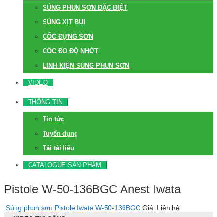
SÚNG PHUN SƠN ĐẶC BIỆT
SÚNG XỊT BỤI
CỐC ĐỰNG SƠN
CỐC ĐO ĐỘ NHỚT
LINH KIỆN SÚNG PHUN SƠN
VIDEO
THÔNG TIN
Tin tức
Tuyển dụng
Tải tài liệu
CATALOGUE SẢN PHẨM
Pistole W-50-136BGC Anest Iwata
Súng phun sơn Pistole Iwata W-50-136BGC
Giá: Liên hệ