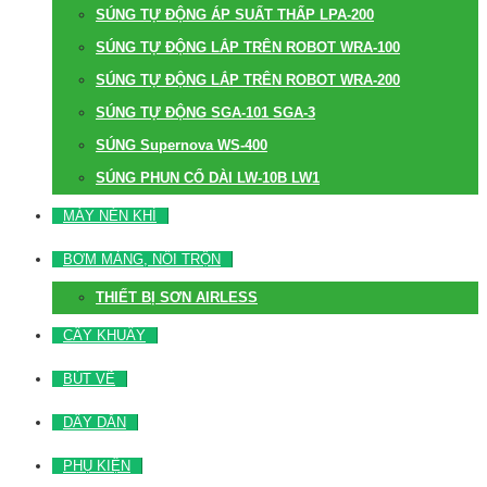
SÚNG TỰ ĐỘNG ÁP SUẤT THẤP LPA-200
SÚNG TỰ ĐỘNG LẮP TRÊN ROBOT WRA-100
SÚNG TỰ ĐỘNG LẮP TRÊN ROBOT WRA-200
SÚNG TỰ ĐỘNG SGA-101 SGA-3
SÚNG Supernova WS-400
SÚNG PHUN CỔ DÀI LW-10B LW1
MÁY NÉN KHÍ
BƠM MÀNG, NỒI TRỘN
THIẾT BỊ SƠN AIRLESS
CÂY KHUẤY
BÚT VẼ
DÂY DẪN
PHỤ KIỆN