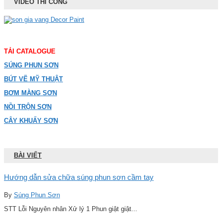
VIDEO THI CÔNG
TẢI CATALOGUE
SÚNG PHUN SƠN
BÚT VẼ MỸ THUẬT
BƠM MÀNG SƠN
NỒI TRỘN SƠN
CÂY KHUẤY SƠN
BÀI VIẾT
Hướng dẫn sửa chữa súng phun sơn cầm tay
By
Súng Phun Sơn
STT Lỗi Nguyên nhân Xử lý 1 Phun giật giật...