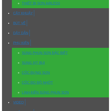
THIẾT BỊ SƠN AIRLESS
CÂY KHUẤY
BÚT VẼ
DÂY DẪN
PHỤ KIỆN
SÚNG PHUN SƠN ĐẶC BIỆT
SÚNG XỊT BỤI
CỐC ĐỰNG SƠN
CỐC ĐO ĐỘ NHỚT
LINH KIỆN SÚNG PHUN SƠN
VIDEO