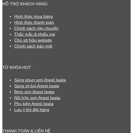
HỖ TRỢ KHÁCH HÀNG
Hình thức mua hàng
Hình thức thanh toán
Chính sách vận chuyển
Thắc mắc & khiếu nại
Chủ sở hữu website
Chính sách bảo mật
TỪ KHÓA HOT
Súng phun sơn Anest Iwata
Súng xịt bụi Anest Iwata
Bơm sơn Anest Iwata
Nồi trộn sơn Anest Iwata
Phụ kiện Anest Iwata
Lưu ý khi đặt hàng
THANH TOÁN & LIÊN HỆ