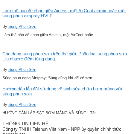
Làm thế nào để chọn giữa Airless, một AirCoat airmix hoặc một
súng phun airspray HVLP
By
Súng Phun Sơn
Làm thế nào để chọn giữa Airless, một AirCoat hoặc...
Các dạng súng phun sơn trên thế giới. Phân loại súng phun sơn.
Ưu nhược điểm từng dạng.
By
Súng Phun Sơn
Súng phun dạng Airspray: Súng dùng khí để xé sơn...
Hướng dẫn lắp đặt sử dụng vệ sinh sửa chữa bơm màng với
súng phun sơn
By
Súng Phun Sơn
HƯỚNG DẪN LẮP ĐẶT BƠM MÀNG VÀ SÚNG Tất...
THÔNG TIN LIÊN HỆ
Công ty TNHH Taishun Việt Nam - NPP ủy quyền chính thức