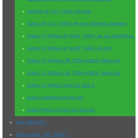
SERIES ÁP LỰC THẤP LPH-300
SÚNG ÁP LỰC THẤP LPH-400 WIDER4L KIWAMI4
SÚNG TỰ ĐỘNG ÁP SUẤT THẤP LPA-101 WIDER1AL
SÚNG TỰ ĐỘNG ÁP SUẤT THẤP LPA-200
SÚNG TỰ ĐỘNG LẮP TRÊN ROBOT WRA-100
SÚNG TỰ ĐỘNG LẮP TRÊN ROBOT WRA-200
SÚNG TỰ ĐỘNG SGA-101 SGA-3
SÚNG SUPERNOVA WS-400
SÚNG PHUN CỔ DÀI LW-10B LW1
MÁY NÉN KHÍ
BƠM MÀNG, NỒI TRỘN