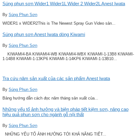
Súng phun sơn Wider1 Wider1L Wider 2 Wider2L Anest Iwata
By
Súng Phun Sơn
WIDER1 x WIDER2This is The Newest Spray Gun Video sản...
Súng phun sơn Anest Iwata dòng Kiwami
By
Súng Phun Sơn
KIWAMI4-BA KIWAMI4-WB KIWAMI4-WBX KIWAMI-1-13B8 KIWAMI-
1-14B8 KIWAMI-1-13KP6 KIWAMI-1-14KP6 KIWAMI-1-13B10...
Tra cứu năm sản xuất của các sản phẩm Anest Iwata
By
Súng Phun Sơn
Bảng hướng dẫn cách đọc năm tháng sản xuất của...
Những yếu tố ảnh hưởng và biện pháp tiết kiệm sơn, nâng cao
hiệu quả phun sơn cho ngành gỗ nội thất
By
Súng Phun Sơn
NHỮNG YẾU TỐ ẢNH HƯỞNG TỚI KHẢ NĂNG TIẾT...