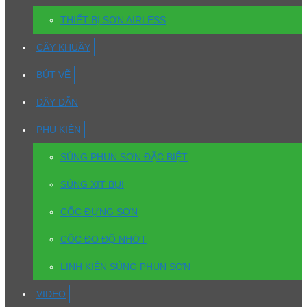
THIẾT BỊ SƠN AIRLESS
CÂY KHUẤY
BÚT VẼ
DÂY DẪN
PHỤ KIỆN
SÚNG PHUN SƠN ĐẶC BIỆT
SÚNG XỊT BỤI
CỐC ĐỰNG SƠN
CỐC ĐO ĐỘ NHỚT
LINH KIỆN SÚNG PHUN SƠN
VIDEO