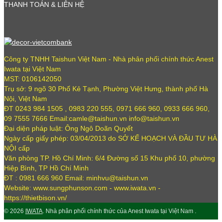
THANH TOÁN & LIÊN HỆ
Công ty TNHH Taishun Việt Nam - Nhà phân phối chính thức Anest
Iwata tại Việt Nam
MST: 0106142050
Trụ sở: 9 ngõ 30 Phố Kẻ Tạnh, Phường Việt Hưng, thành phố Hà
Nội, Việt Nam
ĐT 0243 984 1505 , 0983 220 555, 0971 666 960, 0933 666 960,
09 7555 7666 Email:camle@taishun.vn info@taishun.vn
Đại diện pháp luật: Ông Ngô Doãn Quyết
Ngày cấp giấy phép: 03/04/2013 do SỞ KẾ HOẠCH VÀ ĐẦU TƯ HÀ
NỘI cấp
Văn phòng TP. Hồ Chí Minh: 6/4 Đường số 15 Khu phố 10, phường
Hiệp Bình, TP Hồ Chí Minh
ĐT : 0981 666 960 Email: minhvu@taishun.vn
Website: www.sungphunson.com - www.iwata.vn -
https://thietbison.vn/
© 2026
IWATA
. Nhà phân phối chính thức của Anest Iwata tại Việt Nam .