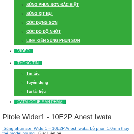
SÚNG PHUN SƠN ĐẶC BIỆT
SÚNG XỊT BỤI
CỐC ĐỰNG SƠN
CỐC ĐO ĐỘ NHỚT
LINH KIỆN SÚNG PHUN SƠN
VIDEO
THÔNG TIN
Tin tức
Tuyển dụng
Tải tài liệu
CATALOGUE SẢN PHẨM
Pitole Wider1 - 10E2P Anest Iwata
Súng phun sơn Wider1 – 10E2P Anest Iwata. Lỗ phun 1.0mm thay
thế model ngưng..
Giá: Liên hệ