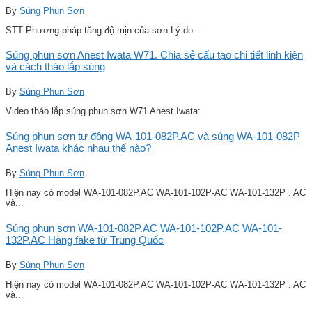
By
Súng Phun Sơn
STT Phương pháp tăng độ mịn của sơn Lý do...
Súng phun sơn Anest Iwata W71. Chia sẻ cấu tạo chi tiết linh kiện
và cách tháo lắp súng
By
Súng Phun Sơn
Video tháo lắp súng phun sơn W71 Anest Iwata:
Súng phun sơn tự động WA-101-082P.AC và súng WA-101-082P
Anest Iwata khác nhau thế nào?
By
Súng Phun Sơn
Hiện nay có model WA-101-082P.AC WA-101-102P-AC WA-101-132P . AC
và...
Súng phun sơn WA-101-082P.AC WA-101-102P.AC WA-101-
132P.AC Hàng fake từ Trung Quốc
By
Súng Phun Sơn
Hiện nay có model WA-101-082P.AC WA-101-102P-AC WA-101-132P . AC
và...