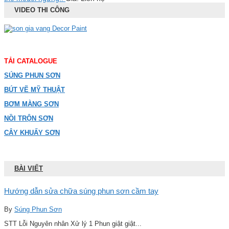
VIDEO THI CÔNG
TẢI CATALOGUE
SÚNG PHUN SƠN
BÚT VẼ MỸ THUẬT
BƠM MÀNG SƠN
NỒI TRỘN SƠN
CÂY KHUẤY SƠN
BÀI VIẾT
Hướng dẫn sửa chữa súng phun sơn cầm tay
By
Súng Phun Sơn
STT Lỗi Nguyên nhân Xử lý 1 Phun giật giật...