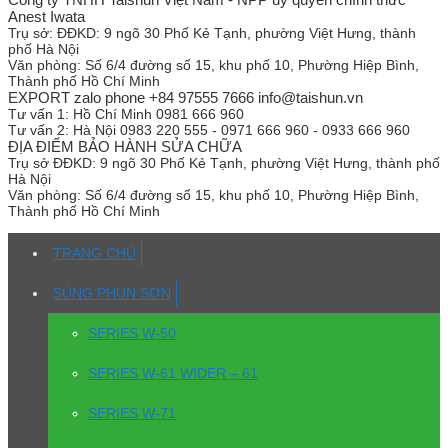
Anest Iwata
Trụ sở:
ĐĐKD: 9 ngõ 30 Phố Kẻ Tạnh, phường Việt Hưng, thành
phố Hà Nội
Văn phòng:
Số 6/4 đường số 15, khu phố 10, Phường Hiệp Bình,
Thành phố Hồ Chí Minh
EXPORT zalo phone +84 97555 7666 info@taishun.vn
Tư vấn 1:
Hồ Chí Minh 0981 666 960
Tư vấn 2:
Hà Nội 0983 220 555 - 0971 666 960 - 0933 666 960
ĐỊA ĐIỂM BẢO HÀNH SỬA CHỮA
Trụ sở
ĐĐKD: 9 ngõ 30 Phố Kẻ Tạnh, phường Việt Hưng, thành phố
Hà Nội
Văn phòng:
Số 6/4 đường số 15, khu phố 10, Phường Hiệp Bình,
Thành phố Hồ Chí Minh
TRANG CHỦ
SÚNG PHUN SƠN
SERIES W-50
SERIES W-61 WIDER – 61
SERIES W-71