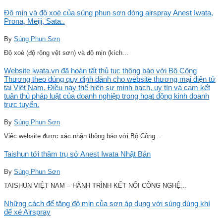
Độ mịn và độ xoè của súng phun sơn dòng airspray Anest Iwata,
Prona, Meiji, Sata..
By
Súng Phun Sơn
Độ xoè (độ rộng vệt sơn) và độ mịn (kích...
Website iwata.vn đã hoàn tất thủ tục thông báo với Bộ Công
Thương theo đúng quy định dành cho website thương mại điện tử
tại Việt Nam. Điều này thể hiện sự minh bạch, uy tín và cam kết
tuân thủ pháp luật của doanh nghiệp trong hoạt động kinh doanh
trực tuyến.
By
Súng Phun Sơn
Việc website được xác nhận thông báo với Bộ Công...
Taishun tới thăm trụ sở Anest Iwata Nhật Bản
By
Súng Phun Sơn
TAISHUN VIỆT NAM – HÀNH TRÌNH KẾT NỐI CÔNG NGHỆ...
Những cách để tăng độ mịn của sơn áp dụng với súng dùng khí
để xé Airspray