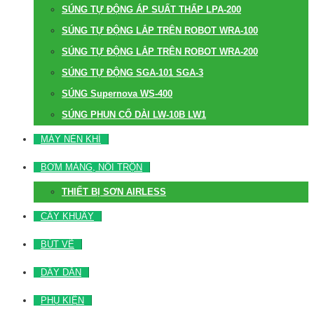
SÚNG TỰ ĐỘNG ÁP SUẤT THẤP LPA-200
SÚNG TỰ ĐỘNG LẮP TRÊN ROBOT WRA-100
SÚNG TỰ ĐỘNG LẮP TRÊN ROBOT WRA-200
SÚNG TỰ ĐỘNG SGA-101 SGA-3
SÚNG Supernova WS-400
SÚNG PHUN CỔ DÀI LW-10B LW1
MÁY NÉN KHÍ
BƠM MÀNG, NỒI TRỘN
THIẾT BỊ SƠN AIRLESS
CÂY KHUẤY
BÚT VẼ
DÂY DẪN
PHỤ KIỆN