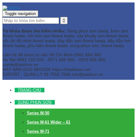
Toggle navigation
Từ khóa được tìm kiếm nhiều:
Súng phun sơn Iwata, bơm sơn
Anest Iwata, nồi trộn sơn Anest Iwata, cây khuấy sơn Anest Iwata,
cốc đo độ nhớt Anest Iwata, dây dẫn sơn Anest Iwata, dây dẫn hơi
Anest Iwata, phụ kiện Anest Iwata, súng phun sơn, Anest Iwata
Liên hệ để được tư vấn
Hồ Chí Minh
0981 666 960
Hà Nội
0983 220 555 - 0971 666 960 - 0933 666 960
camle@taishun.vn
MÁY BÀN
0243 9841505 https://thietbison.vn/
EXPORT - QUẢN LÝ
09 7555 7666
info@taishun.vn
TRANG CHỦ
SÚNG PHUN SƠN
Series W-50
Series W-61 Wider – 61
Series W-71