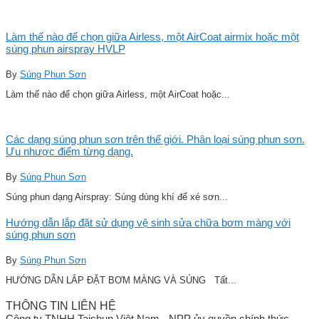
Làm thế nào để chọn giữa Airless, một AirCoat airmix hoặc một
súng phun airspray HVLP
By
Súng Phun Sơn
Làm thế nào để chọn giữa Airless, một AirCoat hoặc...
Các dạng súng phun sơn trên thế giới. Phân loại súng phun sơn.
Ưu nhược điểm từng dạng.
By
Súng Phun Sơn
Súng phun dạng Airspray: Súng dùng khí để xé sơn...
Hướng dẫn lắp đặt sử dụng vệ sinh sửa chữa bơm màng với
súng phun sơn
By
Súng Phun Sơn
HƯỚNG DẪN LẮP ĐẶT BƠM MÀNG VÀ SÚNG Tất...
THÔNG TIN LIÊN HỆ
Công ty TNHH Taishun Việt Nam - NPP ủy quyền chính thức