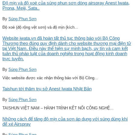
Độ mịn và độ xoè của súng phun sơn dòng airspray Anest Iwata,
Prona, Meiji, Sata..
By
Súng Phun Sơn
Độ xoè (độ rộng vệt sơn) và độ mịn (kích...
Website iwata.vn đã hoàn tất thủ tục thông báo với Bộ Công
Thương theo đúng quy định dành cho website thương mại điện tử
tại Việt Nam. Điều này thể hiện sự minh bạch, uy tín và cam kết
tuân thủ pháp luật của doanh nghiệp trong hoạt động kinh doanh
trực tuyến.
By
Súng Phun Sơn
Việc website được xác nhận thông báo với Bộ Công...
Taishun tới thăm trụ sở Anest Iwata Nhật Bản
By
Súng Phun Sơn
TAISHUN VIỆT NAM – HÀNH TRÌNH KẾT NỐI CÔNG NGHỆ...
Những cách để tăng độ mịn của sơn áp dụng với súng dùng khí
để xé Airspray
By
Súng Phun Sơn