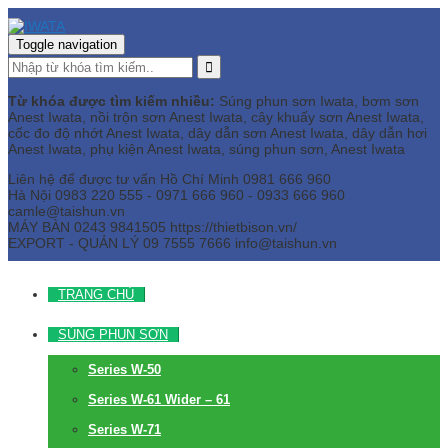
Toggle navigation
Từ khóa được tìm kiếm nhiều:
Súng phun sơn Iwata, bơm sơn
Anest Iwata, nồi trộn sơn Anest Iwata, cây khuấy sơn Anest Iwata,
cốc đo độ nhớt Anest Iwata, dây dẫn sơn Anest Iwata, dây dẫn hơi
Anest Iwata, phụ kiện Anest Iwata, súng phun sơn, Anest Iwata
Liên hệ để được tư vấn
Hồ Chí Minh
0981 666 960
Hà Nội
0983 220 555 - 0971 666 960 - 0933 666 960
camle@taishun.vn
MÁY BÀN
0243 9841505 https://thietbison.vn/
EXPORT - QUẢN LÝ
09 7555 7666
info@taishun.vn
TRANG CHỦ
SÚNG PHUN SƠN
Series W-50
Series W-61 Wider – 61
Series W-71