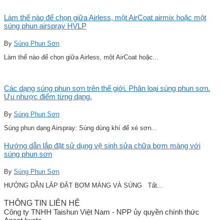
Làm thế nào để chọn giữa Airless, một AirCoat airmix hoặc một
súng phun airspray HVLP
By
Súng Phun Sơn
Làm thế nào để chọn giữa Airless, một AirCoat hoặc...
Các dạng súng phun sơn trên thế giới. Phân loại súng phun sơn.
Ưu nhược điểm từng dạng.
By
Súng Phun Sơn
Súng phun dạng Airspray: Súng dùng khí để xé sơn...
Hướng dẫn lắp đặt sử dụng vệ sinh sửa chữa bơm màng với
súng phun sơn
By
Súng Phun Sơn
HƯỚNG DẪN LẮP ĐẶT BƠM MÀNG VÀ SÚNG Tất...
THÔNG TIN LIÊN HỆ
Công ty TNHH Taishun Việt Nam - NPP ủy quyền chính thức