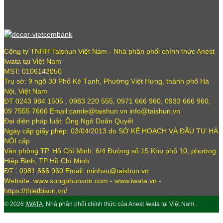
Công ty TNHH Taishun Việt Nam - Nhà phân phối chính thức Anest
Iwata tại Việt Nam
MST: 0106142050
Trụ sở: 9 ngõ 30 Phố Kẻ Tạnh, Phường Việt Hưng, thành phố Hà
Nội, Việt Nam
ĐT 0243 984 1505 , 0983 220 555, 0971 666 960, 0933 666 960,
09 7555 7666 Email:camle@taishun.vn info@taishun.vn
Đại diện pháp luật: Ông Ngô Doãn Quyết
Ngày cấp giấy phép: 03/04/2013 do SỞ KẾ HOẠCH VÀ ĐẦU TƯ HÀ
NỘI cấp
Văn phòng TP. Hồ Chí Minh: 6/4 Đường số 15 Khu phố 10, phường
Hiệp Bình, TP Hồ Chí Minh
ĐT : 0981 666 960 Email: minhvu@taishun.vn
Website: www.sungphunson.com - www.iwata.vn -
https://thietbison.vn/
© 2026
IWATA
. Nhà phân phối chính thức của Anest Iwata tại Việt Nam .