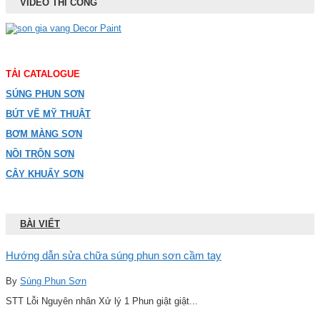
VIDEO THI CÔNG
TẢI CATALOGUE
SÚNG PHUN SƠN
BÚT VẼ MỸ THUẬT
BƠM MÀNG SƠN
NỒI TRỘN SƠN
CÂY KHUẤY SƠN
BÀI VIẾT
Hướng dẫn sửa chữa súng phun sơn cầm tay
By
Súng Phun Sơn
STT Lỗi Nguyên nhân Xử lý 1 Phun giật giật...