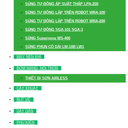
SÚNG TỰ ĐỘNG ÁP SUẤT THẤP LPA-200
SÚNG TỰ ĐỘNG LẮP TRÊN ROBOT WRA-100
SÚNG TỰ ĐỘNG LẮP TRÊN ROBOT WRA-200
SÚNG TỰ ĐỘNG SGA-101 SGA-3
SÚNG Supernova WS-400
SÚNG PHUN CỔ DÀI LW-10B LW1
MÁY NÉN KHÍ
BƠM MÀNG, NỒI TRỘN
THIẾT BỊ SƠN AIRLESS
CÂY KHUẤY
BÚT VẼ
DÂY DẪN
PHỤ KIỆN