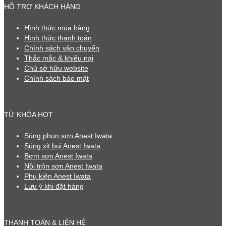
HỖ TRỢ KHÁCH HÀNG
Hình thức mua hàng
Hình thức thanh toán
Chính sách vận chuyển
Thắc mắc & khiếu nại
Chủ sở hữu website
Chính sách bảo mật
TỪ KHÓA HOT
Súng phun sơn Anest Iwata
Súng xịt bụi Anest Iwata
Bơm sơn Anest Iwata
Nồi trộn sơn Anest Iwata
Phụ kiện Anest Iwata
Lưu ý khi đặt hàng
THANH TOÁN & LIÊN HỆ