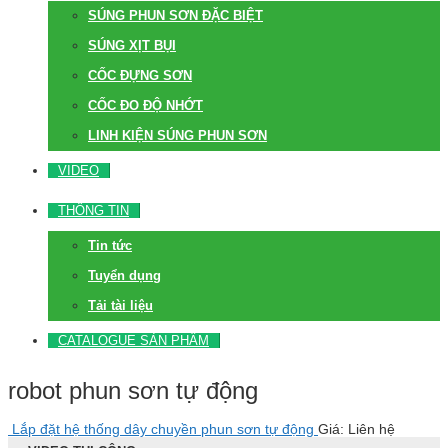
SÚNG PHUN SƠN ĐẶC BIỆT
SÚNG XỊT BỤI
CỐC ĐỰNG SƠN
CỐC ĐO ĐỘ NHỚT
LINH KIỆN SÚNG PHUN SƠN
VIDEO
THÔNG TIN
Tin tức
Tuyển dụng
Tải tài liệu
CATALOGUE SẢN PHẨM
robot phun sơn tự động
Lắp đặt hệ thống dây chuyền phun sơn tự động
Giá: Liên hệ