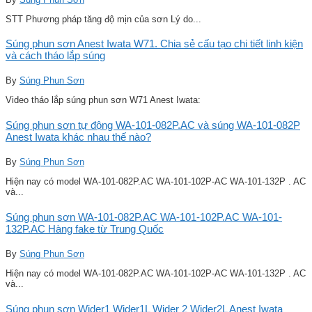
STT Phương pháp tăng độ mịn của sơn Lý do...
Súng phun sơn Anest Iwata W71. Chia sẻ cấu tạo chi tiết linh kiện
và cách tháo lắp súng
By
Súng Phun Sơn
Video tháo lắp súng phun sơn W71 Anest Iwata:
Súng phun sơn tự động WA-101-082P.AC và súng WA-101-082P
Anest Iwata khác nhau thế nào?
By
Súng Phun Sơn
Hiện nay có model WA-101-082P.AC WA-101-102P-AC WA-101-132P . AC
và...
Súng phun sơn WA-101-082P.AC WA-101-102P.AC WA-101-
132P.AC Hàng fake từ Trung Quốc
By
Súng Phun Sơn
Hiện nay có model WA-101-082P.AC WA-101-102P-AC WA-101-132P . AC
và...
Súng phun sơn Wider1 Wider1L Wider 2 Wider2L Anest Iwata