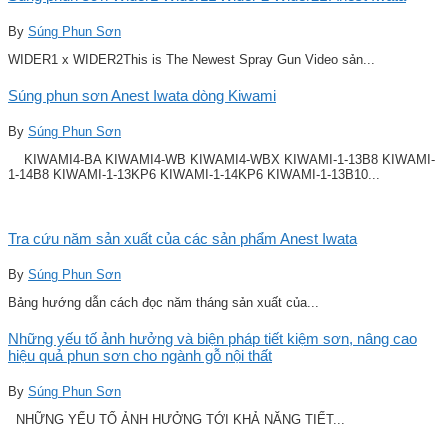
By
Súng Phun Sơn
WIDER1 x WIDER2This is The Newest Spray Gun Video sản...
Súng phun sơn Anest Iwata dòng Kiwami
By
Súng Phun Sơn
KIWAMI4-BA KIWAMI4-WB KIWAMI4-WBX KIWAMI-1-13B8 KIWAMI-
1-14B8 KIWAMI-1-13KP6 KIWAMI-1-14KP6 KIWAMI-1-13B10...
Tra cứu năm sản xuất của các sản phẩm Anest Iwata
By
Súng Phun Sơn
Bảng hướng dẫn cách đọc năm tháng sản xuất của...
Những yếu tố ảnh hưởng và biện pháp tiết kiệm sơn, nâng cao
hiệu quả phun sơn cho ngành gỗ nội thất
By
Súng Phun Sơn
NHỮNG YẾU TỐ ẢNH HƯỞNG TỚI KHẢ NĂNG TIẾT...