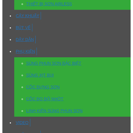
THIẾT BỊ SƠN AIRLESS
CÂY KHUẤY
BÚT VẼ
DÂY DẪN
PHỤ KIỆN
SÚNG PHUN SƠN ĐẶC BIỆT
SÚNG XỊT BỤI
CỐC ĐỰNG SƠN
CỐC ĐO ĐỘ NHỚT
LINH KIỆN SÚNG PHUN SƠN
VIDEO