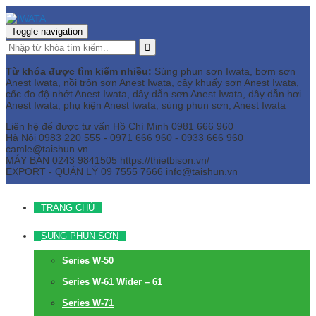
Toggle navigation
Từ khóa được tìm kiếm nhiều:
Súng phun sơn Iwata, bơm sơn
Anest Iwata, nồi trộn sơn Anest Iwata, cây khuấy sơn Anest Iwata,
cốc đo độ nhớt Anest Iwata, dây dẫn sơn Anest Iwata, dây dẫn hơi
Anest Iwata, phụ kiện Anest Iwata, súng phun sơn, Anest Iwata
Liên hệ để được tư vấn
Hồ Chí Minh
0981 666 960
Hà Nội
0983 220 555 - 0971 666 960 - 0933 666 960
camle@taishun.vn
MÁY BÀN
0243 9841505 https://thietbison.vn/
EXPORT - QUẢN LÝ
09 7555 7666
info@taishun.vn
TRANG CHỦ
SÚNG PHUN SƠN
Series W-50
Series W-61 Wider – 61
Series W-71