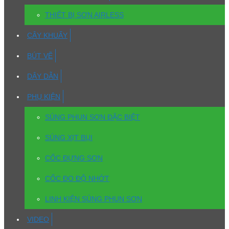
THIẾT BỊ SƠN AIRLESS
CÂY KHUẤY
BÚT VẼ
DÂY DẪN
PHỤ KIỆN
SÚNG PHUN SƠN ĐẶC BIỆT
SÚNG XỊT BỤI
CỐC ĐỰNG SƠN
CỐC ĐO ĐỘ NHỚT
LINH KIỆN SÚNG PHUN SƠN
VIDEO