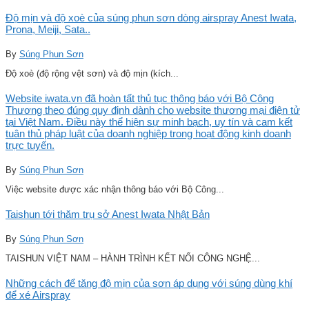
Độ mịn và độ xoè của súng phun sơn dòng airspray Anest Iwata,
Prona, Meiji, Sata..
By
Súng Phun Sơn
Độ xoè (độ rộng vệt sơn) và độ mịn (kích...
Website iwata.vn đã hoàn tất thủ tục thông báo với Bộ Công
Thương theo đúng quy định dành cho website thương mại điện tử
tại Việt Nam. Điều này thể hiện sự minh bạch, uy tín và cam kết
tuân thủ pháp luật của doanh nghiệp trong hoạt động kinh doanh
trực tuyến.
By
Súng Phun Sơn
Việc website được xác nhận thông báo với Bộ Công...
Taishun tới thăm trụ sở Anest Iwata Nhật Bản
By
Súng Phun Sơn
TAISHUN VIỆT NAM – HÀNH TRÌNH KẾT NỐI CÔNG NGHỆ...
Những cách để tăng độ mịn của sơn áp dụng với súng dùng khí
để xé Airspray