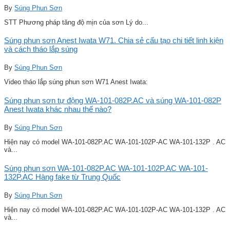
By
Súng Phun Sơn
STT Phương pháp tăng độ mịn của sơn Lý do...
Súng phun sơn Anest Iwata W71. Chia sẻ cấu tạo chi tiết linh kiện
và cách tháo lắp súng
By
Súng Phun Sơn
Video tháo lắp súng phun sơn W71 Anest Iwata:
Súng phun sơn tự động WA-101-082P.AC và súng WA-101-082P
Anest Iwata khác nhau thế nào?
By
Súng Phun Sơn
Hiện nay có model WA-101-082P.AC WA-101-102P-AC WA-101-132P . AC
và...
Súng phun sơn WA-101-082P.AC WA-101-102P.AC WA-101-
132P.AC Hàng fake từ Trung Quốc
By
Súng Phun Sơn
Hiện nay có model WA-101-082P.AC WA-101-102P-AC WA-101-132P . AC
và...