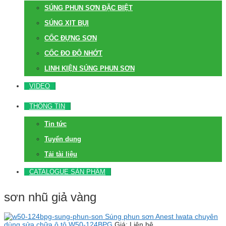
SÚNG PHUN SƠN ĐẶC BIỆT
SÚNG XỊT BỤI
CỐC ĐỰNG SƠN
CỐC ĐO ĐỘ NHỚT
LINH KIỆN SÚNG PHUN SƠN
VIDEO
THÔNG TIN
Tin tức
Tuyển dụng
Tải tài liệu
CATALOGUE SẢN PHẨM
sơn nhũ giả vàng
Súng phun sơn Anest Iwata chuyên
dùng sửa chữa ô tô W50-124BPG
Giá: Liên hệ