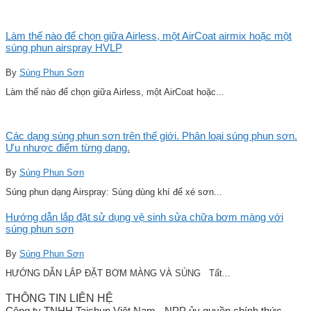
Làm thế nào để chọn giữa Airless, một AirCoat airmix hoặc một
súng phun airspray HVLP
By
Súng Phun Sơn
Làm thế nào để chọn giữa Airless, một AirCoat hoặc...
Các dạng súng phun sơn trên thế giới. Phân loại súng phun sơn.
Ưu nhược điểm từng dạng.
By
Súng Phun Sơn
Súng phun dạng Airspray: Súng dùng khí để xé sơn...
Hướng dẫn lắp đặt sử dụng vệ sinh sửa chữa bơm màng với
súng phun sơn
By
Súng Phun Sơn
HƯỚNG DẪN LẮP ĐẶT BƠM MÀNG VÀ SÚNG Tất...
THÔNG TIN LIÊN HỆ
Công ty TNHH Taishun Việt Nam - NPP ủy quyền chính thức