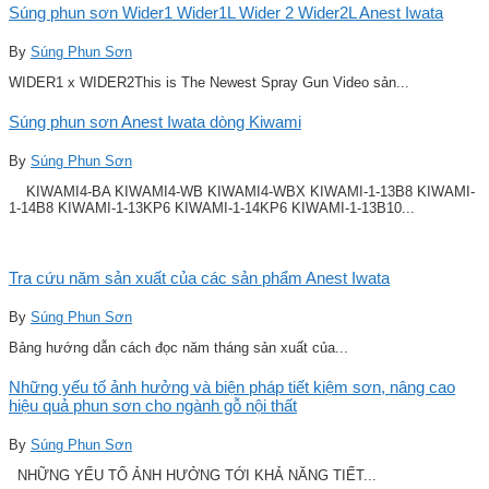
Súng phun sơn Wider1 Wider1L Wider 2 Wider2L Anest Iwata
By
Súng Phun Sơn
WIDER1 x WIDER2This is The Newest Spray Gun Video sản...
Súng phun sơn Anest Iwata dòng Kiwami
By
Súng Phun Sơn
KIWAMI4-BA KIWAMI4-WB KIWAMI4-WBX KIWAMI-1-13B8 KIWAMI-
1-14B8 KIWAMI-1-13KP6 KIWAMI-1-14KP6 KIWAMI-1-13B10...
Tra cứu năm sản xuất của các sản phẩm Anest Iwata
By
Súng Phun Sơn
Bảng hướng dẫn cách đọc năm tháng sản xuất của...
Những yếu tố ảnh hưởng và biện pháp tiết kiệm sơn, nâng cao
hiệu quả phun sơn cho ngành gỗ nội thất
By
Súng Phun Sơn
NHỮNG YẾU TỐ ẢNH HƯỞNG TỚI KHẢ NĂNG TIẾT...