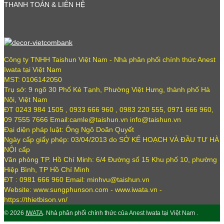
THANH TOÁN & LIÊN HỆ
Công ty TNHH Taishun Việt Nam - Nhà phân phối chính thức Anest
Iwata tại Việt Nam
MST: 0106142050
Trụ sở: 9 ngõ 30 Phố Kẻ Tạnh, Phường Việt Hưng, thành phố Hà
Nội, Việt Nam
ĐT 0243 984 1505 , 0933 666 960 , 0983 220 555, 0971 666 960,
09 7555 7666 Email:camle@taishun.vn info@taishun.vn
Đại diện pháp luật: Ông Ngô Doãn Quyết
Ngày cấp giấy phép: 03/04/2013 do SỞ KẾ HOẠCH VÀ ĐẦU TƯ HÀ
NỘI cấp
Văn phòng TP. Hồ Chí Minh: 6/4 Đường số 15 Khu phố 10, phường
Hiệp Bình, TP Hồ Chí Minh
ĐT : 0981 666 960 Email: minhvu@taishun.vn
Website: www.sungphunson.com - www.iwata.vn -
https://thietbison.vn/
© 2026
IWATA
. Nhà phân phối chính thức của Anest Iwata tại Việt Nam .