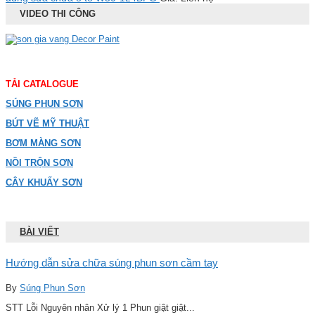
VIDEO THI CÔNG
TẢI CATALOGUE
SÚNG PHUN SƠN
BÚT VẼ MỸ THUẬT
BƠM MÀNG SƠN
NỒI TRỘN SƠN
CÂY KHUẤY SƠN
BÀI VIẾT
Hướng dẫn sửa chữa súng phun sơn cầm tay
By
Súng Phun Sơn
STT Lỗi Nguyên nhân Xử lý 1 Phun giật giật...