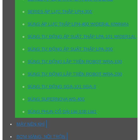
SERIES ÁP LỰC THẤP LPH-300
SÚNG ÁP LỰC THẤP LPH-400 WIDER4L KIWAMI4
SÚNG TỰ ĐỘNG ÁP SUẤT THẤP LPA-101 WIDER1AL
SÚNG TỰ ĐỘNG ÁP SUẤT THẤP LPA-200
SÚNG TỰ ĐỘNG LẮP TRÊN ROBOT WRA-100
SÚNG TỰ ĐỘNG LẮP TRÊN ROBOT WRA-200
SÚNG TỰ ĐỘNG SGA-101 SGA-3
SÚNG SUPERNOVA WS-400
SÚNG PHUN CỔ DÀI LW-10B LW1
MÁY NÉN KHÍ
BƠM MÀNG, NỒI TRỘN