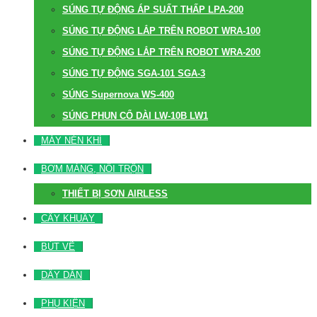
SÚNG TỰ ĐỘNG ÁP SUẤT THẤP LPA-200
SÚNG TỰ ĐỘNG LẮP TRÊN ROBOT WRA-100
SÚNG TỰ ĐỘNG LẮP TRÊN ROBOT WRA-200
SÚNG TỰ ĐỘNG SGA-101 SGA-3
SÚNG Supernova WS-400
SÚNG PHUN CỔ DÀI LW-10B LW1
MÁY NÉN KHÍ
BƠM MÀNG, NỒI TRỘN
THIẾT BỊ SƠN AIRLESS
CÂY KHUẤY
BÚT VẼ
DÂY DẪN
PHỤ KIỆN