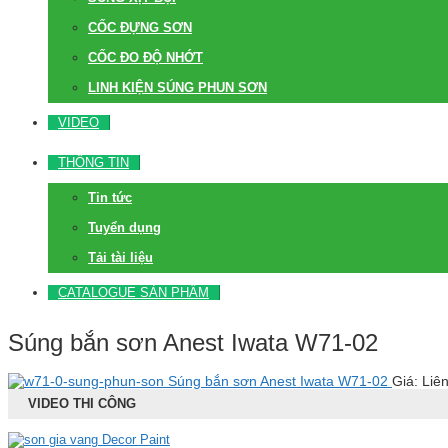
CỐC ĐỰNG SƠN
CỐC ĐO ĐỘ NHỚT
LINH KIỆN SÚNG PHUN SƠN
VIDEO
THÔNG TIN
Tin tức
Tuyển dụng
Tải tài liệu
CATALOGUE SẢN PHẨM
Súng bắn sơn Anest Iwata W71-02
Súng bắn sơn Anest Iwata W71-02
Giá: Liê
VIDEO THI CÔNG