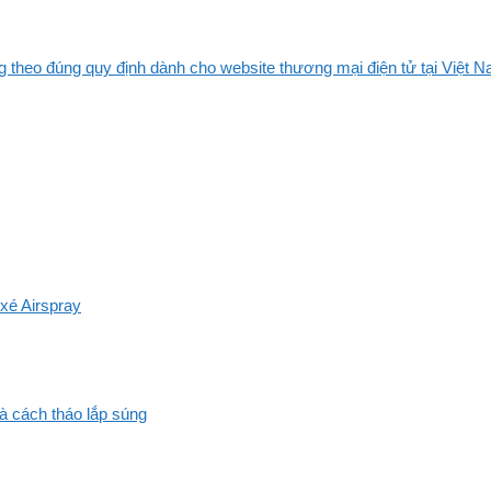
 theo đúng quy định dành cho website thương mại điện tử tại Việt Na
xé Airspray
và cách tháo lắp súng