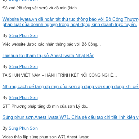
Độ xoè (độ rộng vệt sơn) và độ mịn (kích...
Website iwata.vn đã hoàn tất thủ tục thông báo với Bộ Công Thương
pháp luật của doanh nghiệp trong hoạt động kinh doanh trực tuyến.
By
Súng Phun Sơn
Việc website được xác nhận thông báo với Bộ Công...
Taishun tới thăm trụ sở Anest Iwata Nhật Bản
By
Súng Phun Sơn
TAISHUN VIỆT NAM – HÀNH TRÌNH KẾT NỐI CÔNG NGHỆ...
Những cách để tăng độ mịn của sơn áp dụng với súng dùng khí để 
By
Súng Phun Sơn
STT Phương pháp tăng độ mịn của sơn Lý do...
Súng phun sơn Anest Iwata W71. Chia sẻ cấu tạo chi tiết linh kiện 
By
Súng Phun Sơn
Video tháo lắp súng phun sơn W71 Anest Iwata: