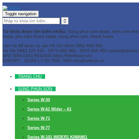
Toggle navigation
Từ khóa được tìm kiếm nhiều:
Súng phun sơn Iwata, bơm sơn Anest 
Iwata, phụ kiện Anest Iwata, súng phun sơn, Anest Iwata
Liên hệ để được tư vấn
Hồ Chí Minh
0981 666 960
Hà Nội
0983 220 555 - 0971 666 960 - 0933 666 960
camle@taishun
MÁY BÀN
0243 9841505 https://thietbison.vn/
EXPORT - QUẢN LÝ
09 7555 7666
info@taishun.vn
TRANG CHỦ
SÚNG PHUN SƠN
Series W-50
Series W-61 Wider – 61
Series W-71
Series W-77
Series W-101 WIDER1 KIWAMI1