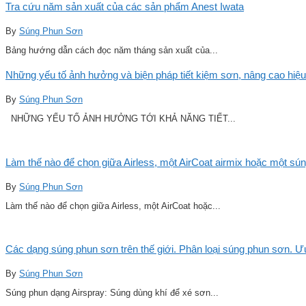
Tra cứu năm sản xuất của các sản phẩm Anest Iwata
By
Súng Phun Sơn
Bảng hướng dẫn cách đọc năm tháng sản xuất của...
Những yếu tố ảnh hưởng và biện pháp tiết kiệm sơn, nâng cao hiệu
By
Súng Phun Sơn
NHỮNG YẾU TỐ ẢNH HƯỞNG TỚI KHẢ NĂNG TIẾT...
Làm thế nào để chọn giữa Airless, một AirCoat airmix hoặc một sú
By
Súng Phun Sơn
Làm thế nào để chọn giữa Airless, một AirCoat hoặc...
Các dạng súng phun sơn trên thế giới. Phân loại súng phun sơn. 
By
Súng Phun Sơn
Súng phun dạng Airspray: Súng dùng khí để xé sơn...