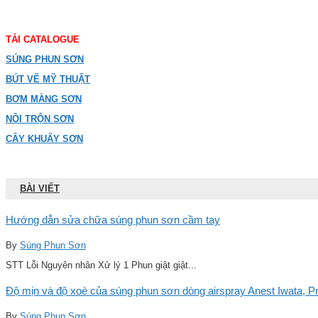
TẢI CATALOGUE
SÚNG PHUN SƠN
BÚT VẼ MỸ THUẬT
BƠM MÀNG SƠN
NỒI TRỘN SƠN
CÂY KHUẤY SƠN
BÀI VIẾT
Hướng dẫn sửa chữa súng phun sơn cầm tay
By
Súng Phun Sơn
STT Lỗi Nguyên nhân Xử lý 1 Phun giật giật...
Độ mịn và độ xoè của súng phun sơn dòng airspray Anest Iwata, Pro
By
Súng Phun Sơn