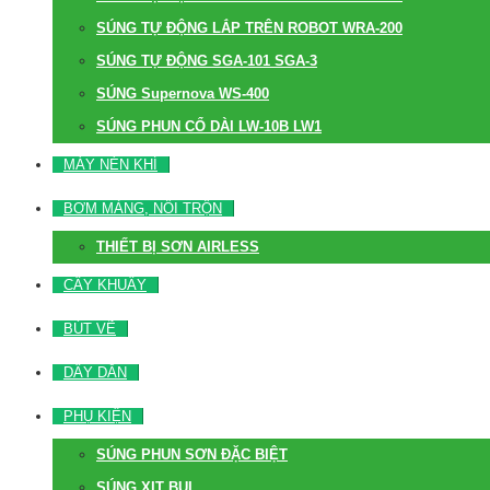
SÚNG TỰ ĐỘNG LẮP TRÊN ROBOT WRA-200
SÚNG TỰ ĐỘNG SGA-101 SGA-3
SÚNG Supernova WS-400
SÚNG PHUN CỔ DÀI LW-10B LW1
MÁY NÉN KHÍ
BƠM MÀNG, NỒI TRỘN
THIẾT BỊ SƠN AIRLESS
CÂY KHUẤY
BÚT VẼ
DÂY DẪN
PHỤ KIỆN
SÚNG PHUN SƠN ĐẶC BIỆT
SÚNG XỊT BỤI