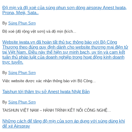
Độ mịn và độ xoè của súng phun sơn dòng airspray Anest Iwata,
Prona, Meiji, Sata..
By
Súng Phun Sơn
Độ xoè (độ rộng vệt sơn) và độ mịn (kích...
Website iwata.vn đã hoàn tất thủ tục thông báo với Bộ Công
Thương theo đúng quy định dành cho website thương mại điện tử
tại Việt Nam. Điều này thể hiện sự minh bạch, uy tín và cam kết
tuân thủ pháp luật của doanh nghiệp trong hoạt động kinh doanh
trực tuyến.
By
Súng Phun Sơn
Việc website được xác nhận thông báo với Bộ Công...
Taishun tới thăm trụ sở Anest Iwata Nhật Bản
By
Súng Phun Sơn
TAISHUN VIỆT NAM – HÀNH TRÌNH KẾT NỐI CÔNG NGHỆ...
Những cách để tăng độ mịn của sơn áp dụng với súng dùng khí
để xé Airspray