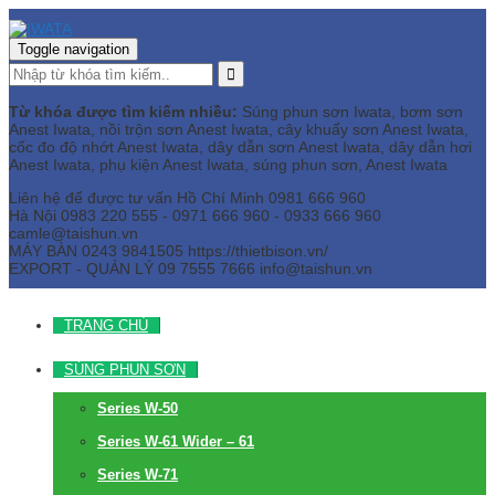
Toggle navigation
Từ khóa được tìm kiếm nhiều:
Súng phun sơn Iwata, bơm sơn
Anest Iwata, nồi trộn sơn Anest Iwata, cây khuấy sơn Anest Iwata,
cốc đo độ nhớt Anest Iwata, dây dẫn sơn Anest Iwata, dây dẫn hơi
Anest Iwata, phụ kiện Anest Iwata, súng phun sơn, Anest Iwata
Liên hệ để được tư vấn
Hồ Chí Minh
0981 666 960
Hà Nội
0983 220 555 - 0971 666 960 - 0933 666 960
camle@taishun.vn
MÁY BÀN
0243 9841505 https://thietbison.vn/
EXPORT - QUẢN LÝ
09 7555 7666
info@taishun.vn
TRANG CHỦ
SÚNG PHUN SƠN
Series W-50
Series W-61 Wider – 61
Series W-71