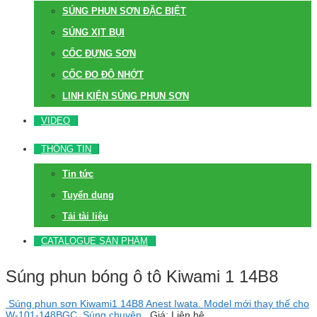
SÚNG PHUN SƠN ĐẶC BIỆT
SÚNG XỊT BỤI
CỐC ĐỰNG SƠN
CỐC ĐO ĐỘ NHỚT
LINH KIỆN SÚNG PHUN SƠN
VIDEO
THÔNG TIN
Tin tức
Tuyển dụng
Tải tài liệu
CATALOGUE SẢN PHẨM
Súng phun bóng ô tô Kiwami 1 14B8
Súng phun sơn Kiwami1 14B8 Anest Iwata. Model mới thay thế cho
W-101-148BGC. Súng chuyên..
Giá: Liên hệ