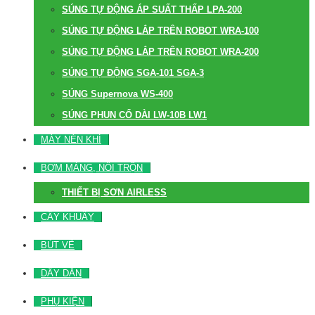
SÚNG TỰ ĐỘNG ÁP SUẤT THẤP LPA-200
SÚNG TỰ ĐỘNG LẮP TRÊN ROBOT WRA-100
SÚNG TỰ ĐỘNG LẮP TRÊN ROBOT WRA-200
SÚNG TỰ ĐỘNG SGA-101 SGA-3
SÚNG Supernova WS-400
SÚNG PHUN CỔ DÀI LW-10B LW1
MÁY NÉN KHÍ
BƠM MÀNG, NỒI TRỘN
THIẾT BỊ SƠN AIRLESS
CÂY KHUẤY
BÚT VẼ
DÂY DẪN
PHỤ KIỆN