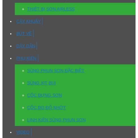
THIẾT BỊ SƠN AIRLESS
CÂY KHUẤY
BÚT VẼ
DÂY DẪN
PHỤ KIỆN
SÚNG PHUN SƠN ĐẶC BIỆT
SÚNG XỊT BỤI
CỐC ĐỰNG SƠN
CỐC ĐO ĐỘ NHỚT
LINH KIỆN SÚNG PHUN SƠN
VIDEO