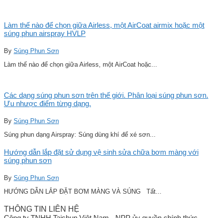
Làm thế nào để chọn giữa Airless, một AirCoat airmix hoặc một
súng phun airspray HVLP
By
Súng Phun Sơn
Làm thế nào để chọn giữa Airless, một AirCoat hoặc...
Các dạng súng phun sơn trên thế giới. Phân loại súng phun sơn.
Ưu nhược điểm từng dạng.
By
Súng Phun Sơn
Súng phun dạng Airspray: Súng dùng khí để xé sơn...
Hướng dẫn lắp đặt sử dụng vệ sinh sửa chữa bơm màng với
súng phun sơn
By
Súng Phun Sơn
HƯỚNG DẪN LẮP ĐẶT BƠM MÀNG VÀ SÚNG Tất...
THÔNG TIN LIÊN HỆ
Công ty TNHH Taishun Việt Nam - NPP ủy quyền chính thức