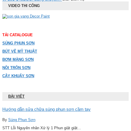
VIDEO THI CÔNG
TẢI CATALOGUE
SÚNG PHUN SƠN
BÚT VẼ MỸ THUẬT
BƠM MÀNG SƠN
NỒI TRỘN SƠN
CÂY KHUẤY SƠN
BÀI VIẾT
Hướng dẫn sửa chữa súng phun sơn cầm tay
By
Súng Phun Sơn
STT Lỗi Nguyên nhân Xử lý 1 Phun giật giật...