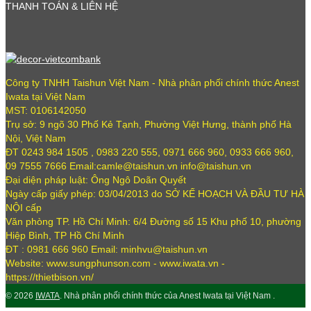
THANH TOÁN & LIÊN HỆ
Công ty TNHH Taishun Việt Nam - Nhà phân phối chính thức Anest
Iwata tại Việt Nam
MST: 0106142050
Trụ sở: 9 ngõ 30 Phố Kẻ Tạnh, Phường Việt Hưng, thành phố Hà
Nội, Việt Nam
ĐT 0243 984 1505 , 0983 220 555, 0971 666 960, 0933 666 960,
09 7555 7666 Email:camle@taishun.vn info@taishun.vn
Đại diện pháp luật: Ông Ngô Doãn Quyết
Ngày cấp giấy phép: 03/04/2013 do SỞ KẾ HOẠCH VÀ ĐẦU TƯ HÀ
NỘI cấp
Văn phòng TP. Hồ Chí Minh: 6/4 Đường số 15 Khu phố 10, phường
Hiệp Bình, TP Hồ Chí Minh
ĐT : 0981 666 960 Email: minhvu@taishun.vn
Website: www.sungphunson.com - www.iwata.vn -
https://thietbison.vn/
© 2026
IWATA
. Nhà phân phối chính thức của Anest Iwata tại Việt Nam .