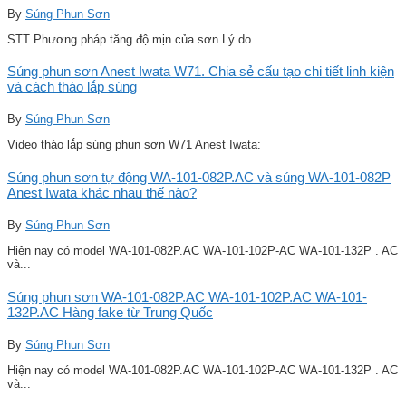
By
Súng Phun Sơn
STT Phương pháp tăng độ mịn của sơn Lý do...
Súng phun sơn Anest Iwata W71. Chia sẻ cấu tạo chi tiết linh kiện
và cách tháo lắp súng
By
Súng Phun Sơn
Video tháo lắp súng phun sơn W71 Anest Iwata:
Súng phun sơn tự động WA-101-082P.AC và súng WA-101-082P
Anest Iwata khác nhau thế nào?
By
Súng Phun Sơn
Hiện nay có model WA-101-082P.AC WA-101-102P-AC WA-101-132P . AC
và...
Súng phun sơn WA-101-082P.AC WA-101-102P.AC WA-101-
132P.AC Hàng fake từ Trung Quốc
By
Súng Phun Sơn
Hiện nay có model WA-101-082P.AC WA-101-102P-AC WA-101-132P . AC
và...