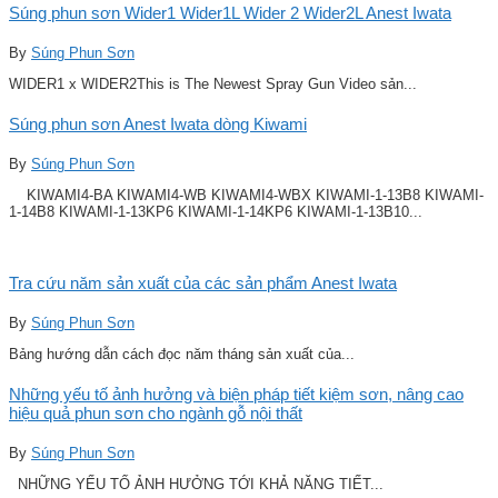
Súng phun sơn Wider1 Wider1L Wider 2 Wider2L Anest Iwata
By
Súng Phun Sơn
WIDER1 x WIDER2This is The Newest Spray Gun Video sản...
Súng phun sơn Anest Iwata dòng Kiwami
By
Súng Phun Sơn
KIWAMI4-BA KIWAMI4-WB KIWAMI4-WBX KIWAMI-1-13B8 KIWAMI-
1-14B8 KIWAMI-1-13KP6 KIWAMI-1-14KP6 KIWAMI-1-13B10...
Tra cứu năm sản xuất của các sản phẩm Anest Iwata
By
Súng Phun Sơn
Bảng hướng dẫn cách đọc năm tháng sản xuất của...
Những yếu tố ảnh hưởng và biện pháp tiết kiệm sơn, nâng cao
hiệu quả phun sơn cho ngành gỗ nội thất
By
Súng Phun Sơn
NHỮNG YẾU TỐ ẢNH HƯỞNG TỚI KHẢ NĂNG TIẾT...