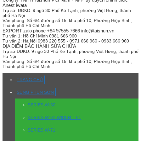
Anest Iwata
Trụ sở:
ĐĐKD: 9 ngõ 30 Phố Kẻ Tạnh, phường Việt Hưng, thành
phố Hà Nội
Văn phòng:
Số 6/4 đường số 15, khu phố 10, Phường Hiệp Bình,
Thành phố Hồ Chí Minh
EXPORT zalo phone +84 97555 7666 info@taishun.vn
Tư vấn 1:
Hồ Chí Minh 0981 666 960
Tư vấn 2:
Hà Nội 0983 220 555 - 0971 666 960 - 0933 666 960
ĐỊA ĐIỂM BẢO HÀNH SỬA CHỮA
Trụ sở
ĐĐKD: 9 ngõ 30 Phố Kẻ Tạnh, phường Việt Hưng, thành phố
Hà Nội
Văn phòng:
Số 6/4 đường số 15, khu phố 10, Phường Hiệp Bình,
Thành phố Hồ Chí Minh
TRANG CHỦ
SÚNG PHUN SƠN
SERIES W-50
SERIES W-61 WIDER – 61
SERIES W-71