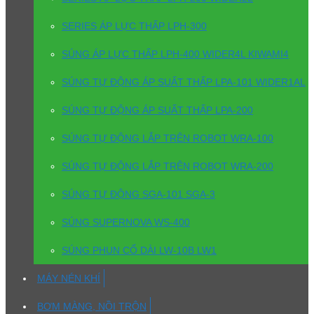
SERIES ÁP LỰC THẤP LPH-300
SÚNG ÁP LỰC THẤP LPH-400 WIDER4L KIWAMI4
SÚNG TỰ ĐỘNG ÁP SUẤT THẤP LPA-101 WIDER1AL
SÚNG TỰ ĐỘNG ÁP SUẤT THẤP LPA-200
SÚNG TỰ ĐỘNG LẮP TRÊN ROBOT WRA-100
SÚNG TỰ ĐỘNG LẮP TRÊN ROBOT WRA-200
SÚNG TỰ ĐỘNG SGA-101 SGA-3
SÚNG SUPERNOVA WS-400
SÚNG PHUN CỔ DÀI LW-10B LW1
MÁY NÉN KHÍ
BƠM MÀNG, NỒI TRỘN