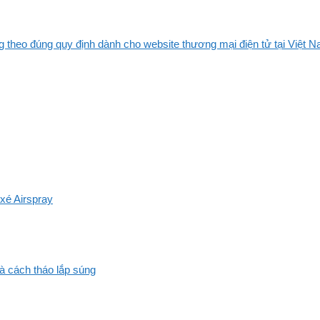
 theo đúng quy định dành cho website thương mại điện tử tại Việt Na
xé Airspray
và cách tháo lắp súng