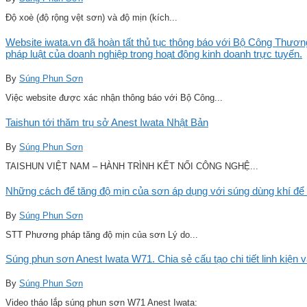
Độ xoè (độ rộng vệt sơn) và độ mịn (kích...
Website iwata.vn đã hoàn tất thủ tục thông báo với Bộ Công Thương
pháp luật của doanh nghiệp trong hoạt động kinh doanh trực tuyến.
By
Súng Phun Sơn
Việc website được xác nhận thông báo với Bộ Công...
Taishun tới thăm trụ sở Anest Iwata Nhật Bản
By
Súng Phun Sơn
TAISHUN VIỆT NAM – HÀNH TRÌNH KẾT NỐI CÔNG NGHỆ...
Những cách để tăng độ mịn của sơn áp dụng với súng dùng khí để 
By
Súng Phun Sơn
STT Phương pháp tăng độ mịn của sơn Lý do...
Súng phun sơn Anest Iwata W71. Chia sẻ cấu tạo chi tiết linh kiện 
By
Súng Phun Sơn
Video tháo lắp súng phun sơn W71 Anest Iwata: