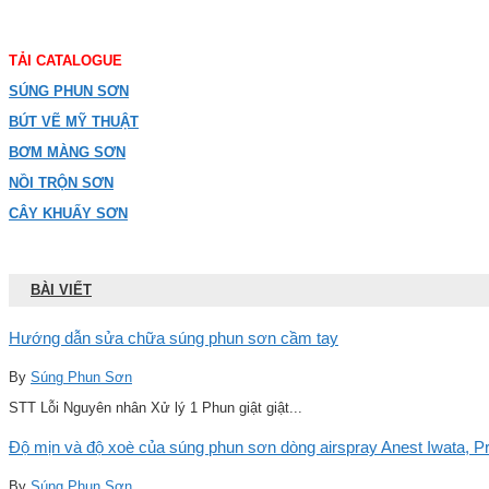
TẢI CATALOGUE
SÚNG PHUN SƠN
BÚT VẼ MỸ THUẬT
BƠM MÀNG SƠN
NỒI TRỘN SƠN
CÂY KHUẤY SƠN
BÀI VIẾT
Hướng dẫn sửa chữa súng phun sơn cầm tay
By
Súng Phun Sơn
STT Lỗi Nguyên nhân Xử lý 1 Phun giật giật...
Độ mịn và độ xoè của súng phun sơn dòng airspray Anest Iwata, Pro
By
Súng Phun Sơn