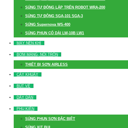
SÚNG TỰ ĐỘNG LẮP TRÊN ROBOT WRA-200
SÚNG TỰ ĐỘNG SGA-101 SGA-3
SÚNG Supernova WS-400
SÚNG PHUN CỔ DÀI LW-10B LW1
MÁY NÉN KHÍ
BƠM MÀNG, NỒI TRỘN
THIẾT BỊ SƠN AIRLESS
CÂY KHUẤY
BÚT VẼ
DÂY DẪN
PHỤ KIỆN
SÚNG PHUN SƠN ĐẶC BIỆT
SÚNG XỊT BỤI