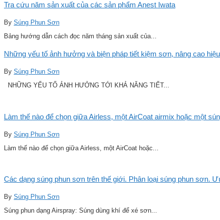
Tra cứu năm sản xuất của các sản phẩm Anest Iwata
By
Súng Phun Sơn
Bảng hướng dẫn cách đọc năm tháng sản xuất của...
Những yếu tố ảnh hưởng và biện pháp tiết kiệm sơn, nâng cao hiệu
By
Súng Phun Sơn
NHỮNG YẾU TỐ ẢNH HƯỞNG TỚI KHẢ NĂNG TIẾT...
Làm thế nào để chọn giữa Airless, một AirCoat airmix hoặc một sú
By
Súng Phun Sơn
Làm thế nào để chọn giữa Airless, một AirCoat hoặc...
Các dạng súng phun sơn trên thế giới. Phân loại súng phun sơn. 
By
Súng Phun Sơn
Súng phun dạng Airspray: Súng dùng khí để xé sơn...