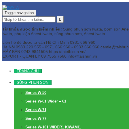
Toggle navigation
Từ khóa được tìm kiếm nhiều:
Súng phun sơn Iwata, bơm sơn Anest 
Iwata, phụ kiện Anest Iwata, súng phun sơn, Anest Iwata
Liên hệ để được tư vấn
Hồ Chí Minh
0981 666 960
Hà Nội
0983 220 555 - 0971 666 960 - 0933 666 960
camle@taishun
MÁY BÀN
0243 9841505 https://thietbison.vn/
EXPORT - QUẢN LÝ
09 7555 7666
info@taishun.vn
TRANG CHỦ
SÚNG PHUN SƠN
Series W-50
Series W-61 Wider – 61
Series W-71
Series W-77
Series W-101 WIDER1 KIWAMI1