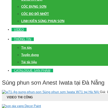
CỐC ĐỰNG SƠN
CỐC ĐO ĐỘ NHỚT
LINH KIỆN SÚNG PHUN SƠN
VIDEO
THÔNG TIN
Tin tức
Tuyển dụng
Tải tài liệu
CATALOGUE SẢN PHẨM
Súng phun sơn Anest Iwata tại Đà Nẵng
Súng phun sơn Iwata W71 tại Hà Nội
Giá: 
VIDEO THI CÔNG