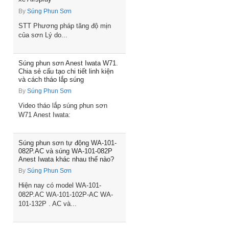
By
Súng Phun Sơn
STT Phương pháp tăng độ mịn
của sơn Lý do...
Súng phun sơn Anest Iwata W71.
Chia sẻ cấu tạo chi tiết linh kiện
và cách tháo lắp súng
By
Súng Phun Sơn
Video tháo lắp súng phun sơn
W71 Anest Iwata:
Súng phun sơn tự động WA-101-
082P.AC và súng WA-101-082P
Anest Iwata khác nhau thế nào?
By
Súng Phun Sơn
Hiện nay có model WA-101-
082P.AC WA-101-102P-AC WA-
101-132P . AC và...