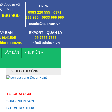
 để được tư vấn
Hà Nội
 Chí Minh
0983 220 555 - 0971
 666 960
666 960 - 0933 666 960
camle@taishun.vn
ÁY BÀN
EXPORT - QUẢN LÝ
3 9841505
09 7555 7666
thietbison.vn/
info@taishun.vn
DÂY DẪN
PHỤ KIỆN
VIDEO THI CÔNG
TẢI CATALOGUE
SÚNG PHUN SƠN
BÚT VẼ MỸ THUẬT