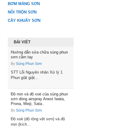
BƠM MÀNG SƠN
NỒI TRỘN SƠN
CÂY KHUẤY SƠN
BÀI VIẾT
Hướng dẫn sửa chữa súng phun
sơn cầm tay
By
Súng Phun Sơn
STT Lỗi Nguyên nhân Xử lý 1
Phun giật giật...
Độ mịn và độ xoè của súng phun
sơn dòng airspray Anest Iwata,
Prona, Meiji, Sata..
By
Súng Phun Sơn
Độ xoè (độ rộng vệt sơn) và độ
mịn (kích...