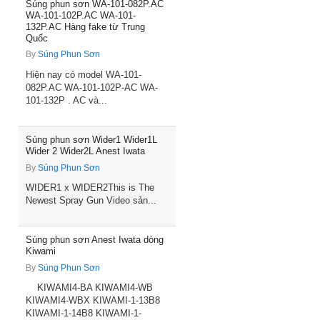
Súng phun sơn WA-101-082P.AC
WA-101-102P.AC WA-101-
132P.AC Hàng fake từ Trung
Quốc
By
Súng Phun Sơn
Hiện nay có model WA-101-
082P.AC WA-101-102P-AC WA-
101-132P . AC và...
Súng phun sơn Wider1 Wider1L
Wider 2 Wider2L Anest Iwata
By
Súng Phun Sơn
WIDER1 x WIDER2This is The
Newest Spray Gun Video sản...
Súng phun sơn Anest Iwata dòng
Kiwami
By
Súng Phun Sơn
KIWAMI4-BA KIWAMI4-WB
KIWAMI4-WBX KIWAMI-1-13B8
KIWAMI-1-14B8 KIWAMI-1-