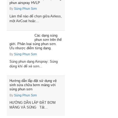
phun airspray HVLP
By
Súng Phun Sơn
Làm thế nào để chọn giữa Airless,
một AirCoat hoặc...
Các dạng súng
phun sơn trên thế
giới. Phân loại súng phun sơn.
Ưu nhược điểm từng dạng.
By
Súng Phun Sơn
Súng phun dạng Airspray: Súng
dùng khí để xé sơn...
Hướng dẫn lắp đặt sử dụng vệ
sinh sửa chữa bơm màng với
súng phun sơn
By
Súng Phun Sơn
HƯỚNG DẪN LẮP ĐẶT BƠM
MÀNG VÀ SÚNG Tất...