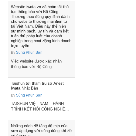
Website iwata.vn đã hoàn tất thủ
tục thông báo với Bộ Công
Thương theo đúng quy định dành
cho website thương mại điện tử
tại Việt Nam. Điều này thể hiện
sự minh bạch, uy tín và cam kết
tuân thủ pháp luật của doanh
nghiệp trong hoạt động kinh doanh
trực tuyến.
By
Súng Phun Sơn
Việc website được xác nhận
thông báo với Bộ Công...
Taishun tới thăm trụ sở Anest
Iwata Nhật Bản
By
Súng Phun Sơn
TAISHUN VIỆT NAM – HÀNH
TRÌNH KẾT NỐI CÔNG NGHỆ...
Những cách để tăng độ mịn của
sơn áp dụng với súng dùng khí để
xé Airspray