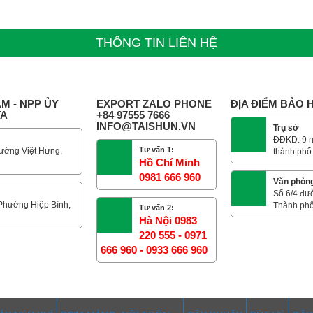
THÔNG TIN LIÊN HỆ
M - NPP ỦY
EXPORT ZALO PHONE
ĐỊA ĐIỂM BẢO
TA
+84 97555 7666
INFO@TAISHUN.VN
Trụ sở
ĐĐKD: 9 n
Tư vấn 1:
ường Việt Hưng,
thành phố
Hồ Chí Minh
0981 666 960
Văn phòn
Số 6/4 đư
 Phường Hiệp Bình,
Thành phố
Tư vấn 2:
Hà Nội 0983
220 555 - 0971
666 960 - 0933 666 960