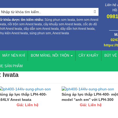
Liên hệ
Hồ
0981
Từ khóa được tìm kiếm nhiều:
Súng phun sơn Iwata, bơm sơn Anest
wata, nồi trộn sơn Anest Iwata, cây khuấy sơn Anest Iwata, cốc đo độ
hớt Anest Iwata, dây dẫn sơn Anest Iwata, dây dẫn hơi Anest Iwata,
hụ kiện Anest Iwata, súng phun sơn, Anest Iwata
M
024
https://
MÁY NÉN KHÍ
BƠM MÀNG, NỒI TRỘN
CÂY KHUẤY
BÚT VẼ
UE SẢN PHẨM
 Iwata
Súng áp lực thấp LPH-400-
Súng áp lực thấp LPH-400- một
164LV Anest Iwata
model “anh em” với LPH-300
Giá: Liên hệ
Giá: Liên hệ