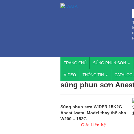
I
n
p
TRANG CHỦ
SÚNG PHUN SƠN
VIDEO
THÔNG TIN
CATALOG
súng phun sơn Anest
Súng phun sơn WIDER 15K2G
Anest Iwata. Model thay thế cho
W200 – 152G
Giá: Liên hệ