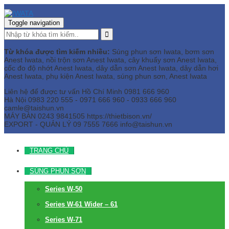
Toggle navigation
Từ khóa được tìm kiếm nhiều:
Súng phun sơn Iwata, bơm sơn
Anest Iwata, nồi trộn sơn Anest Iwata, cây khuấy sơn Anest Iwata,
cốc đo độ nhớt Anest Iwata, dây dẫn sơn Anest Iwata, dây dẫn hơi
Anest Iwata, phụ kiện Anest Iwata, súng phun sơn, Anest Iwata
Liên hệ để được tư vấn
Hồ Chí Minh
0981 666 960
Hà Nội
0983 220 555 - 0971 666 960 - 0933 666 960
camle@taishun.vn
MÁY BÀN
0243 9841505 https://thietbison.vn/
EXPORT - QUẢN LÝ
09 7555 7666
info@taishun.vn
TRANG CHỦ
SÚNG PHUN SƠN
Series W-50
Series W-61 Wider – 61
Series W-71