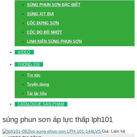
SÚNG PHUN SƠN ĐẶC BIỆT
SÚNG XỊT BỤI
CỐC ĐỰNG SƠN
CỐC ĐO ĐỘ NHỚT
LINH KIỆN SÚNG PHUN SƠN
VIDEO
THÔNG TIN
Tin tức
Tuyển dụng
Tải tài liệu
CATALOGUE SẢN PHẨM
súng phun sơn áp lực thấp lph101
LPH-101-144LVS
Giá: Liên hệ