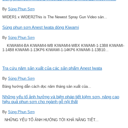
By
Súng Phun Sơn
WIDER1 x WIDER2This is The Newest Spray Gun Video sản...
Súng phun sơn Anest Iwata dòng Kiwami
By
Súng Phun Sơn
KIWAMI4-BA KIWAMI4-WB KIWAMI4-WBX KIWAMI-1-13B8 KIWAMI-
1-14B8 KIWAMI-1-13KP6 KIWAMI-1-14KP6 KIWAMI-1-13B10...
Tra cứu năm sản xuất của các sản phẩm Anest Iwata
By
Súng Phun Sơn
Bảng hướng dẫn cách đọc năm tháng sản xuất của...
Những yếu tố ảnh hưởng và biện pháp tiết kiệm sơn, nâng cao
hiệu quả phun sơn cho ngành gỗ nội thất
By
Súng Phun Sơn
NHỮNG YẾU TỐ ẢNH HƯỞNG TỚI KHẢ NĂNG TIẾT...