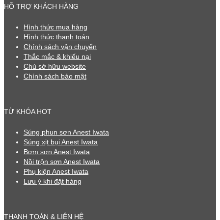
HỖ TRỢ KHÁCH HÀNG
Hình thức mua hàng
Hình thức thanh toán
Chính sách vận chuyển
Thắc mắc & khiếu nại
Chủ sở hữu website
Chính sách bảo mật
TỪ KHÓA HOT
Súng phun sơn Anest Iwata
Súng xịt bụi Anest Iwata
Bơm sơn Anest Iwata
Nồi trộn sơn Anest Iwata
Phụ kiện Anest Iwata
Lưu ý khi đặt hàng
THANH TOÁN & LIÊN HỆ