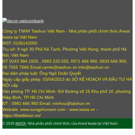
Công ty TNHH Taishun Việt Nam - Nhà phân phối chính thức Anest
Iwata tại Việt Nam
MST: 0106142050
Trụ sở: 9 ngõ 30 Phố Kẻ Tạnh, Phường Việt Hưng, thành phố Hà
Nội, Việt Nam
ĐT 0243 984 1505 , 0983 220 555, 0971 666 960, 0933 666 960,
09 7555 7666 Email:camle@taishun.vn info@taishun.vn
Đại diện pháp luật: Ông Ngô Doãn Quyết
Ngày cấp giấy phép: 03/04/2013 do SỞ KẾ HOẠCH VÀ ĐẦU TƯ HÀ
NỘI cấp
Văn phòng TP. Hồ Chí Minh: 6/4 Đường số 15 Khu phố 10, phường
Hiệp Bình, TP Hồ Chí Minh
ĐT : 0981 666 960 Email: minhvu@taishun.vn
Website: www.sungphunson.com - www.iwata.vn -
https://thietbison.vn/
© 2026
IWATA
. Nhà phân phối chính thức của Anest Iwata tại Việt Nam .