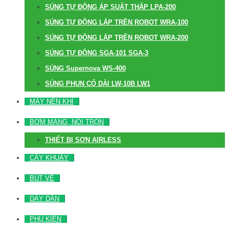
SÚNG TỰ ĐỘNG ÁP SUẤT THẤP LPA-200
SÚNG TỰ ĐỘNG LẮP TRÊN ROBOT WRA-100
SÚNG TỰ ĐỘNG LẮP TRÊN ROBOT WRA-200
SÚNG TỰ ĐỘNG SGA-101 SGA-3
SÚNG Supernova WS-400
SÚNG PHUN CỔ DÀI LW-10B LW1
MÁY NÉN KHÍ
BƠM MÀNG, NỒI TRỘN
THIẾT BỊ SƠN AIRLESS
CÂY KHUẤY
BÚT VẼ
DÂY DẪN
PHỤ KIỆN