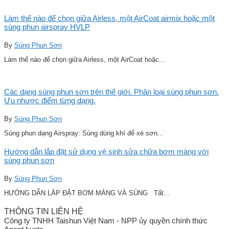
Làm thế nào để chọn giữa Airless, một AirCoat airmix hoặc một
súng phun airspray HVLP
By
Súng Phun Sơn
Làm thế nào để chọn giữa Airless, một AirCoat hoặc...
Các dạng súng phun sơn trên thế giới. Phân loại súng phun sơn.
Ưu nhược điểm từng dạng.
By
Súng Phun Sơn
Súng phun dạng Airspray: Súng dùng khí để xé sơn...
Hướng dẫn lắp đặt sử dụng vệ sinh sửa chữa bơm màng với
súng phun sơn
By
Súng Phun Sơn
HƯỚNG DẪN LẮP ĐẶT BƠM MÀNG VÀ SÚNG Tất...
THÔNG TIN LIÊN HỆ
Công ty TNHH Taishun Việt Nam - NPP ủy quyền chính thức