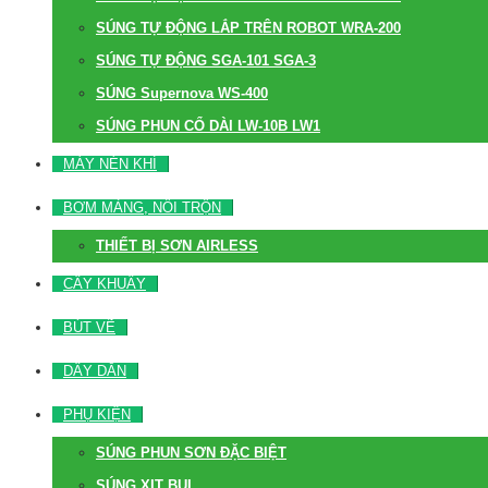
SÚNG TỰ ĐỘNG LẮP TRÊN ROBOT WRA-200
SÚNG TỰ ĐỘNG SGA-101 SGA-3
SÚNG Supernova WS-400
SÚNG PHUN CỔ DÀI LW-10B LW1
MÁY NÉN KHÍ
BƠM MÀNG, NỒI TRỘN
THIẾT BỊ SƠN AIRLESS
CÂY KHUẤY
BÚT VẼ
DÂY DẪN
PHỤ KIỆN
SÚNG PHUN SƠN ĐẶC BIỆT
SÚNG XỊT BỤI