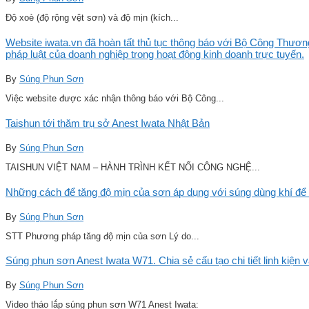
Độ xoè (độ rộng vệt sơn) và độ mịn (kích...
Website iwata.vn đã hoàn tất thủ tục thông báo với Bộ Công Thương
pháp luật của doanh nghiệp trong hoạt động kinh doanh trực tuyến.
By
Súng Phun Sơn
Việc website được xác nhận thông báo với Bộ Công...
Taishun tới thăm trụ sở Anest Iwata Nhật Bản
By
Súng Phun Sơn
TAISHUN VIỆT NAM – HÀNH TRÌNH KẾT NỐI CÔNG NGHỆ...
Những cách để tăng độ mịn của sơn áp dụng với súng dùng khí để 
By
Súng Phun Sơn
STT Phương pháp tăng độ mịn của sơn Lý do...
Súng phun sơn Anest Iwata W71. Chia sẻ cấu tạo chi tiết linh kiện 
By
Súng Phun Sơn
Video tháo lắp súng phun sơn W71 Anest Iwata: