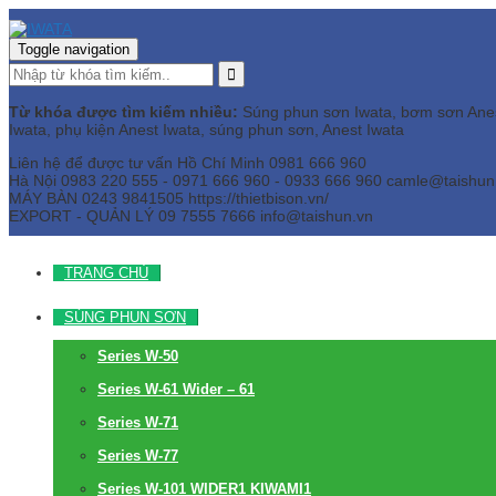
Toggle navigation
Từ khóa được tìm kiếm nhiều:
Súng phun sơn Iwata, bơm sơn Anest 
Iwata, phụ kiện Anest Iwata, súng phun sơn, Anest Iwata
Liên hệ để được tư vấn
Hồ Chí Minh
0981 666 960
Hà Nội
0983 220 555 - 0971 666 960 - 0933 666 960
camle@taishun
MÁY BÀN
0243 9841505 https://thietbison.vn/
EXPORT - QUẢN LÝ
09 7555 7666
info@taishun.vn
TRANG CHỦ
SÚNG PHUN SƠN
Series W-50
Series W-61 Wider – 61
Series W-71
Series W-77
Series W-101 WIDER1 KIWAMI1