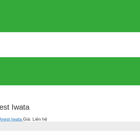
st Iwata
Anest Iwata
Giá: Liên hệ