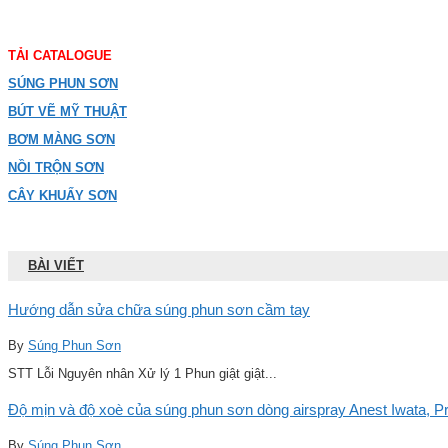
TẢI CATALOGUE
SÚNG PHUN SƠN
BÚT VẼ MỸ THUẬT
BƠM MÀNG SƠN
NỒI TRỘN SƠN
CÂY KHUẤY SƠN
BÀI VIẾT
Hướng dẫn sửa chữa súng phun sơn cầm tay
By
Súng Phun Sơn
STT Lỗi Nguyên nhân Xử lý 1 Phun giật giật...
Độ mịn và độ xoè của súng phun sơn dòng airspray Anest Iwata, Pro
By
Súng Phun Sơn