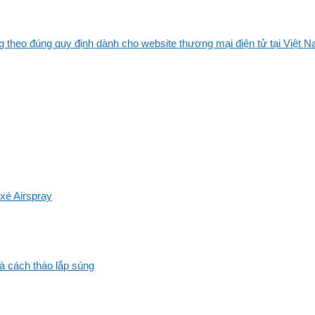
 theo đúng quy định dành cho website thương mại điện tử tại Việt Na
xé Airspray
và cách tháo lắp súng