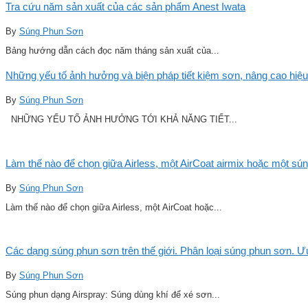
Tra cứu năm sản xuất của các sản phẩm Anest Iwata
By
Súng Phun Sơn
Bảng hướng dẫn cách đọc năm tháng sản xuất của...
Những yếu tố ảnh hưởng và biện pháp tiết kiệm sơn, nâng cao hiệu
By
Súng Phun Sơn
NHỮNG YẾU TỐ ẢNH HƯỞNG TỚI KHẢ NĂNG TIẾT...
Làm thế nào để chọn giữa Airless, một AirCoat airmix hoặc một sú
By
Súng Phun Sơn
Làm thế nào để chọn giữa Airless, một AirCoat hoặc...
Các dạng súng phun sơn trên thế giới. Phân loại súng phun sơn. 
By
Súng Phun Sơn
Súng phun dạng Airspray: Súng dùng khí để xé sơn...