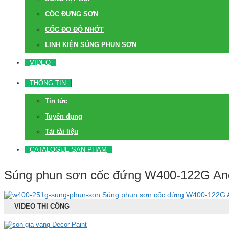
CỐC ĐỰNG SƠN
CỐC ĐO ĐỘ NHỚT
LINH KIỆN SÚNG PHUN SƠN
VIDEO
THÔNG TIN
Tin tức
Tuyển dụng
Tải tài liệu
CATALOGUE SẢN PHẨM
Súng phun sơn cốc đứng W400-122G Ane
Súng phun sơn cốc đứng W400-122G 
VIDEO THI CÔNG