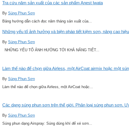
Tra cứu năm sản xuất của các sản phẩm Anest Iwata
By
Súng Phun Sơn
Bảng hướng dẫn cách đọc năm tháng sản xuất của...
Những yếu tố ảnh hưởng và biện pháp tiết kiệm sơn, nâng cao hiệu
By
Súng Phun Sơn
NHỮNG YẾU TỐ ẢNH HƯỞNG TỚI KHẢ NĂNG TIẾT...
Làm thế nào để chọn giữa Airless, một AirCoat airmix hoặc một sú
By
Súng Phun Sơn
Làm thế nào để chọn giữa Airless, một AirCoat hoặc...
Các dạng súng phun sơn trên thế giới. Phân loại súng phun sơn. 
By
Súng Phun Sơn
Súng phun dạng Airspray: Súng dùng khí để xé sơn...