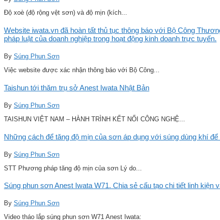
Độ xoè (độ rộng vệt sơn) và độ mịn (kích...
Website iwata.vn đã hoàn tất thủ tục thông báo với Bộ Công Thương
pháp luật của doanh nghiệp trong hoạt động kinh doanh trực tuyến.
By
Súng Phun Sơn
Việc website được xác nhận thông báo với Bộ Công...
Taishun tới thăm trụ sở Anest Iwata Nhật Bản
By
Súng Phun Sơn
TAISHUN VIỆT NAM – HÀNH TRÌNH KẾT NỐI CÔNG NGHỆ...
Những cách để tăng độ mịn của sơn áp dụng với súng dùng khí để 
By
Súng Phun Sơn
STT Phương pháp tăng độ mịn của sơn Lý do...
Súng phun sơn Anest Iwata W71. Chia sẻ cấu tạo chi tiết linh kiện 
By
Súng Phun Sơn
Video tháo lắp súng phun sơn W71 Anest Iwata: