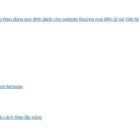
 theo đúng quy định dành cho website thương mại điện tử tại Việt Na
xé Airspray
và cách tháo lắp súng