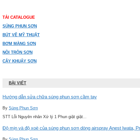
TẢI CATALOGUE
SÚNG PHUN SƠN
BÚT VẼ MỸ THUẬT
BƠM MÀNG SƠN
NỒI TRỘN SƠN
CÂY KHUẤY SƠN
BÀI VIẾT
Hướng dẫn sửa chữa súng phun sơn cầm tay
By
Súng Phun Sơn
STT Lỗi Nguyên nhân Xử lý 1 Phun giật giật...
Độ mịn và độ xoè của súng phun sơn dòng airspray Anest Iwata, Pro
By
Súng Phun Sơn