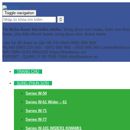
Toggle navigation
Từ khóa được tìm kiếm nhiều:
Súng phun sơn Iwata, bơm sơn Anest 
Iwata, phụ kiện Anest Iwata, súng phun sơn, Anest Iwata
Liên hệ để được tư vấn
Hồ Chí Minh
0981 666 960
Hà Nội
0983 220 555 - 0971 666 960 - 0933 666 960
camle@taishun
MÁY BÀN
0243 9841505 https://thietbison.vn/
EXPORT - QUẢN LÝ
09 7555 7666
info@taishun.vn
TRANG CHỦ
SÚNG PHUN SƠN
Series W-50
Series W-61 Wider – 61
Series W-71
Series W-77
Series W-101 WIDER1 KIWAMI1