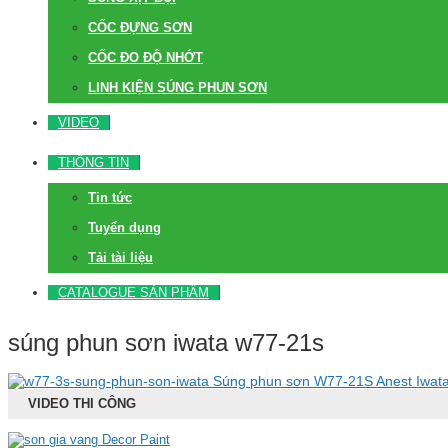
CỐC ĐỰNG SƠN
CỐC ĐO ĐỘ NHỚT
LINH KIỆN SÚNG PHUN SƠN
VIDEO
THÔNG TIN
Tin tức
Tuyển dụng
Tải tài liệu
CATALOGUE SẢN PHẨM
súng phun sơn iwata w77-21s
Súng phun sơn W77-21S Anest Iwat
VIDEO THI CÔNG