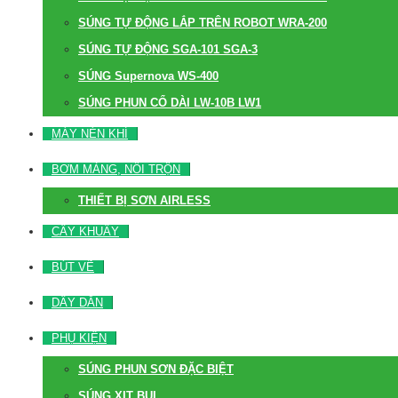
SÚNG TỰ ĐỘNG LẮP TRÊN ROBOT WRA-200
SÚNG TỰ ĐỘNG SGA-101 SGA-3
SÚNG Supernova WS-400
SÚNG PHUN CỔ DÀI LW-10B LW1
MÁY NÉN KHÍ
BƠM MÀNG, NỒI TRỘN
THIẾT BỊ SƠN AIRLESS
CÂY KHUẤY
BÚT VẼ
DÂY DẪN
PHỤ KIỆN
SÚNG PHUN SƠN ĐẶC BIỆT
SÚNG XỊT BỤI