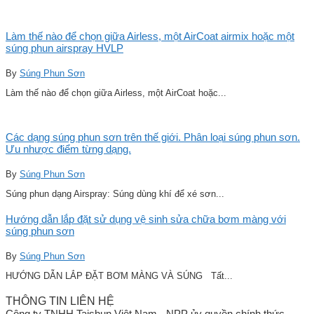
Làm thế nào để chọn giữa Airless, một AirCoat airmix hoặc một
súng phun airspray HVLP
By
Súng Phun Sơn
Làm thế nào để chọn giữa Airless, một AirCoat hoặc...
Các dạng súng phun sơn trên thế giới. Phân loại súng phun sơn.
Ưu nhược điểm từng dạng.
By
Súng Phun Sơn
Súng phun dạng Airspray: Súng dùng khí để xé sơn...
Hướng dẫn lắp đặt sử dụng vệ sinh sửa chữa bơm màng với
súng phun sơn
By
Súng Phun Sơn
HƯỚNG DẪN LẮP ĐẶT BƠM MÀNG VÀ SÚNG Tất...
THÔNG TIN LIÊN HỆ
Công ty TNHH Taishun Việt Nam - NPP ủy quyền chính thức