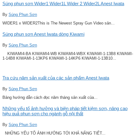
Súng phun sơn Wider1 Wider1L Wider 2 Wider2L Anest Iwata
By
Súng Phun Sơn
WIDER1 x WIDER2This is The Newest Spray Gun Video sản...
Súng phun sơn Anest Iwata dòng Kiwami
By
Súng Phun Sơn
KIWAMI4-BA KIWAMI4-WB KIWAMI4-WBX KIWAMI-1-13B8 KIWAMI-
1-14B8 KIWAMI-1-13KP6 KIWAMI-1-14KP6 KIWAMI-1-13B10...
Tra cứu năm sản xuất của các sản phẩm Anest Iwata
By
Súng Phun Sơn
Bảng hướng dẫn cách đọc năm tháng sản xuất của...
Những yếu tố ảnh hưởng và biện pháp tiết kiệm sơn, nâng cao
hiệu quả phun sơn cho ngành gỗ nội thất
By
Súng Phun Sơn
NHỮNG YẾU TỐ ẢNH HƯỞNG TỚI KHẢ NĂNG TIẾT...