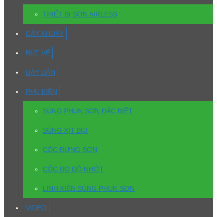
THIẾT BỊ SƠN AIRLESS
CÂY KHUẤY
BÚT VẼ
DÂY DẪN
PHỤ KIỆN
SÚNG PHUN SƠN ĐẶC BIỆT
SÚNG XỊT BỤI
CỐC ĐỰNG SƠN
CỐC ĐO ĐỘ NHỚT
LINH KIỆN SÚNG PHUN SƠN
VIDEO