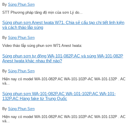
By
Súng Phun Sơn
STT Phương pháp tăng độ mịn của sơn Lý do...
Súng phun sơn Anest Iwata W71. Chia sẻ cấu tạo chi tiết linh kiện
và cách tháo lắp súng
By
Súng Phun Sơn
Video tháo lắp súng phun sơn W71 Anest Iwata:
Súng phun sơn tự động WA-101-082P.AC và súng WA-101-082P
Anest Iwata khác nhau thế nào?
By
Súng Phun Sơn
Hiện nay có model WA-101-082P.AC WA-101-102P-AC WA-101-132P . AC
và...
Súng phun sơn WA-101-082P.AC WA-101-102P.AC WA-101-
132P.AC Hàng fake từ Trung Quốc
By
Súng Phun Sơn
Hiện nay có model WA-101-082P.AC WA-101-102P-AC WA-101-132P . AC
và...