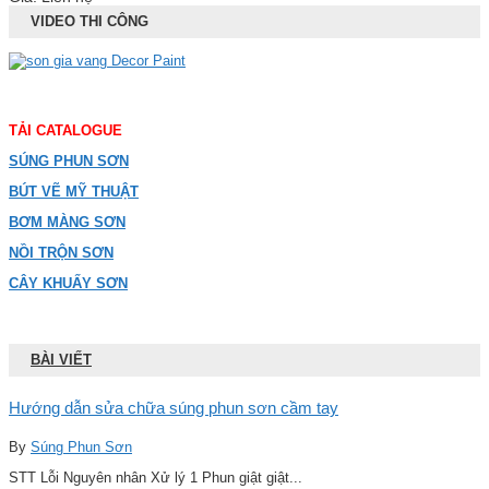
VIDEO THI CÔNG
TẢI CATALOGUE
SÚNG PHUN SƠN
BÚT VẼ MỸ THUẬT
BƠM MÀNG SƠN
NỒI TRỘN SƠN
CÂY KHUẤY SƠN
BÀI VIẾT
Hướng dẫn sửa chữa súng phun sơn cầm tay
By
Súng Phun Sơn
STT Lỗi Nguyên nhân Xử lý 1 Phun giật giật...