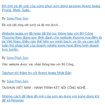
Độ mịn và độ xoè của súng phun sơn dòng airspray Anest Iwata,
Prona, Meiji, Sata..
By
Súng Phun Sơn
Độ xoè (độ rộng vệt sơn) và độ mịn (kích...
Website iwata.vn đã hoàn tất thủ tục thông báo với Bộ Công
Thương theo đúng quy định dành cho website thương mại điện tử
tại Việt Nam. Điều này thể hiện sự minh bạch, uy tín và cam kết
tuân thủ pháp luật của doanh nghiệp trong hoạt động kinh doanh
trực tuyến.
By
Súng Phun Sơn
Việc website được xác nhận thông báo với Bộ Công...
Taishun tới thăm trụ sở Anest Iwata Nhật Bản
By
Súng Phun Sơn
TAISHUN VIỆT NAM – HÀNH TRÌNH KẾT NỐI CÔNG NGHỆ...
Những cách để tăng độ mịn của sơn áp dụng với súng dùng khí
để xé Airspray