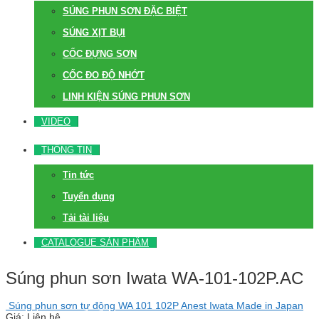
SÚNG PHUN SƠN ĐẶC BIỆT
SÚNG XỊT BỤI
CỐC ĐỰNG SƠN
CỐC ĐO ĐỘ NHỚT
LINH KIỆN SÚNG PHUN SƠN
VIDEO
THÔNG TIN
Tin tức
Tuyển dụng
Tải tài liệu
CATALOGUE SẢN PHẨM
Súng phun sơn Iwata WA-101-102P.AC
Súng phun sơn tự động WA 101 102P Anest Iwata Made in Japan
Giá: Liên hệ