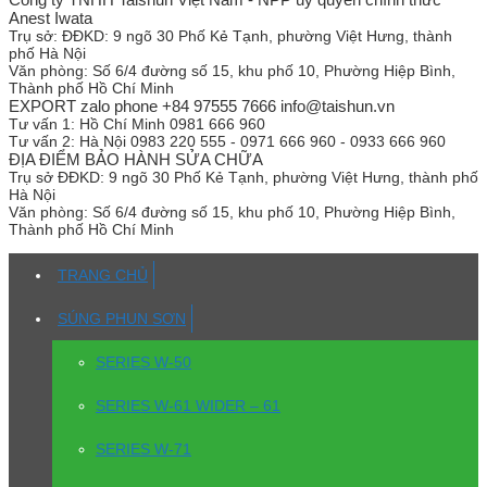
Anest Iwata
Trụ sở:
ĐĐKD: 9 ngõ 30 Phố Kẻ Tạnh, phường Việt Hưng, thành
phố Hà Nội
Văn phòng:
Số 6/4 đường số 15, khu phố 10, Phường Hiệp Bình,
Thành phố Hồ Chí Minh
EXPORT zalo phone +84 97555 7666 info@taishun.vn
Tư vấn 1:
Hồ Chí Minh 0981 666 960
Tư vấn 2:
Hà Nội 0983 220 555 - 0971 666 960 - 0933 666 960
ĐỊA ĐIỂM BẢO HÀNH SỬA CHỮA
Trụ sở
ĐĐKD: 9 ngõ 30 Phố Kẻ Tạnh, phường Việt Hưng, thành phố
Hà Nội
Văn phòng:
Số 6/4 đường số 15, khu phố 10, Phường Hiệp Bình,
Thành phố Hồ Chí Minh
TRANG CHỦ
SÚNG PHUN SƠN
SERIES W-50
SERIES W-61 WIDER – 61
SERIES W-71