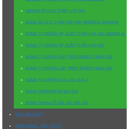
SERIES ÁP LỰC THẤP LPH-300
SÚNG ÁP LỰC THẤP LPH-400 WIDER4L KIWAMI4
SÚNG TỰ ĐỘNG ÁP SUẤT THẤP LPA-101 WIDER1AL
SÚNG TỰ ĐỘNG ÁP SUẤT THẤP LPA-200
SÚNG TỰ ĐỘNG LẮP TRÊN ROBOT WRA-100
SÚNG TỰ ĐỘNG LẮP TRÊN ROBOT WRA-200
SÚNG TỰ ĐỘNG SGA-101 SGA-3
SÚNG SUPERNOVA WS-400
SÚNG PHUN CỔ DÀI LW-10B LW1
MÁY NÉN KHÍ
BƠM MÀNG, NỒI TRỘN