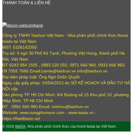
THANH TOÁN & LIÊN HỆ
Công ty TNHH Taishun Việt Nam - Nhà phân phối chính thức Anest
Iwata tại Việt Nam
MST: 0106142050
Trụ sở: 9 ngõ 30 Phố Kẻ Tạnh, Phường Việt Hưng, thành phố Hà
Nội, Việt Nam
ĐT 0243 984 1505 , 0983 220 555, 0971 666 960, 0933 666 960,
09 7555 7666 Email:camle@taishun.vn info@taishun.vn
Đại diện pháp luật: Ông Ngô Doãn Quyết
Ngày cấp giấy phép: 03/04/2013 do SỞ KẾ HOẠCH VÀ ĐẦU TƯ HÀ
NỘI cấp
Văn phòng TP. Hồ Chí Minh: 6/4 Đường số 15 Khu phố 10, phường
Hiệp Bình, TP Hồ Chí Minh
ĐT : 0981 666 960 Email: minhvu@taishun.vn
Website: www.sungphunson.com - www.iwata.vn -
https://thietbison.vn/
© 2026
IWATA
. Nhà phân phối chính thức của Anest Iwata tại Việt Nam .