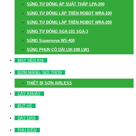
SÚNG TỰ ĐỘNG ÁP SUẤT THẤP LPA-200
SÚNG TỰ ĐỘNG LẮP TRÊN ROBOT WRA-100
SÚNG TỰ ĐỘNG LẮP TRÊN ROBOT WRA-200
SÚNG TỰ ĐỘNG SGA-101 SGA-3
SÚNG Supernova WS-400
SÚNG PHUN CỔ DÀI LW-10B LW1
MÁY NÉN KHÍ
BƠM MÀNG, NỒI TRỘN
THIẾT BỊ SƠN AIRLESS
CÂY KHUẤY
BÚT VẼ
DÂY DẪN
PHỤ KIỆN