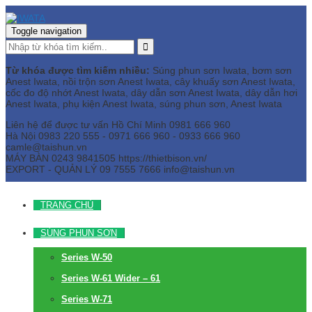
Toggle navigation
Từ khóa được tìm kiếm nhiều:
Súng phun sơn Iwata, bơm sơn
Anest Iwata, nồi trộn sơn Anest Iwata, cây khuấy sơn Anest Iwata,
cốc đo độ nhớt Anest Iwata, dây dẫn sơn Anest Iwata, dây dẫn hơi
Anest Iwata, phụ kiện Anest Iwata, súng phun sơn, Anest Iwata
Liên hệ để được tư vấn
Hồ Chí Minh
0981 666 960
Hà Nội
0983 220 555 - 0971 666 960 - 0933 666 960
camle@taishun.vn
MÁY BÀN
0243 9841505 https://thietbison.vn/
EXPORT - QUẢN LÝ
09 7555 7666
info@taishun.vn
TRANG CHỦ
SÚNG PHUN SƠN
Series W-50
Series W-61 Wider – 61
Series W-71