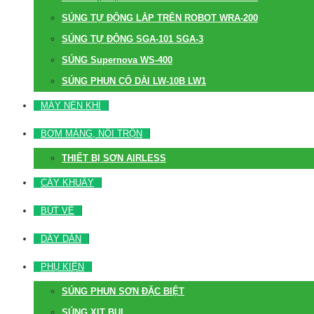
SÚNG TỰ ĐỘNG LẮP TRÊN ROBOT WRA-200
SÚNG TỰ ĐỘNG SGA-101 SGA-3
SÚNG Supernova WS-400
SÚNG PHUN CỔ DÀI LW-10B LW1
MÁY NÉN KHÍ
BƠM MÀNG, NỒI TRỘN
THIẾT BỊ SƠN AIRLESS
CÂY KHUẤY
BÚT VẼ
DÂY DẪN
PHỤ KIỆN
SÚNG PHUN SƠN ĐẶC BIỆT
SÚNG XỊT BỤI