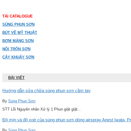
TẢI CATALOGUE
SÚNG PHUN SƠN
BÚT VẼ MỸ THUẬT
BƠM MÀNG SƠN
NỒI TRỘN SƠN
CÂY KHUẤY SƠN
BÀI VIẾT
Hướng dẫn sửa chữa súng phun sơn cầm tay
By
Súng Phun Sơn
STT Lỗi Nguyên nhân Xử lý 1 Phun giật giật...
Độ mịn và độ xoè của súng phun sơn dòng airspray Anest Iwata, Pro
By
Súng Phun Sơn