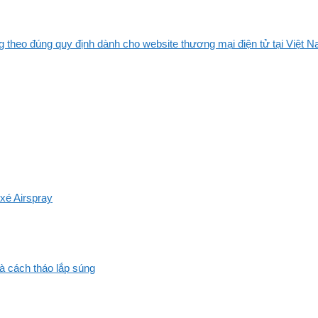
 theo đúng quy định dành cho website thương mại điện tử tại Việt Na
xé Airspray
và cách tháo lắp súng