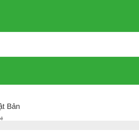
ật Bản
hệ