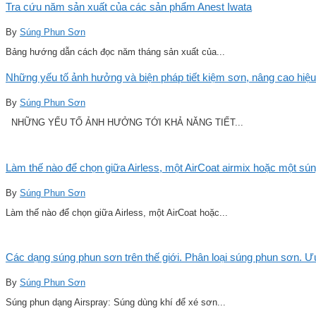
Tra cứu năm sản xuất của các sản phẩm Anest Iwata
By
Súng Phun Sơn
Bảng hướng dẫn cách đọc năm tháng sản xuất của...
Những yếu tố ảnh hưởng và biện pháp tiết kiệm sơn, nâng cao hiệu
By
Súng Phun Sơn
NHỮNG YẾU TỐ ẢNH HƯỞNG TỚI KHẢ NĂNG TIẾT...
Làm thế nào để chọn giữa Airless, một AirCoat airmix hoặc một sú
By
Súng Phun Sơn
Làm thế nào để chọn giữa Airless, một AirCoat hoặc...
Các dạng súng phun sơn trên thế giới. Phân loại súng phun sơn. 
By
Súng Phun Sơn
Súng phun dạng Airspray: Súng dùng khí để xé sơn...