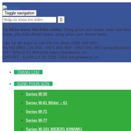
Toggle navigation
Từ khóa được tìm kiếm nhiều:
Súng phun sơn Iwata, bơm sơn Anest 
Iwata, phụ kiện Anest Iwata, súng phun sơn, Anest Iwata
Liên hệ để được tư vấn
Hồ Chí Minh
0981 666 960
Hà Nội
0983 220 555 - 0971 666 960 - 0933 666 960
camle@taishun
MÁY BÀN
0243 9841505 https://thietbison.vn/
EXPORT - QUẢN LÝ
09 7555 7666
info@taishun.vn
TRANG CHỦ
SÚNG PHUN SƠN
Series W-50
Series W-61 Wider – 61
Series W-71
Series W-77
Series W-101 WIDER1 KIWAMI1