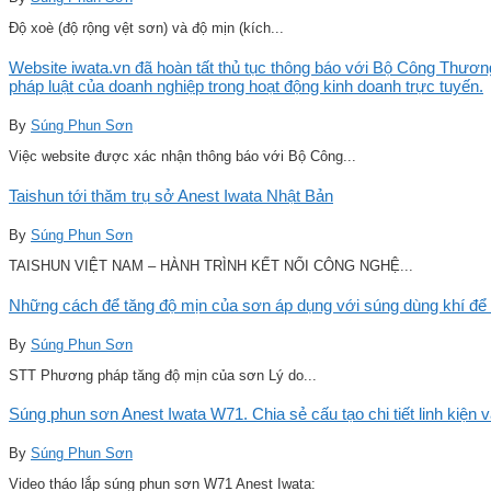
Độ xoè (độ rộng vệt sơn) và độ mịn (kích...
Website iwata.vn đã hoàn tất thủ tục thông báo với Bộ Công Thương
pháp luật của doanh nghiệp trong hoạt động kinh doanh trực tuyến.
By
Súng Phun Sơn
Việc website được xác nhận thông báo với Bộ Công...
Taishun tới thăm trụ sở Anest Iwata Nhật Bản
By
Súng Phun Sơn
TAISHUN VIỆT NAM – HÀNH TRÌNH KẾT NỐI CÔNG NGHỆ...
Những cách để tăng độ mịn của sơn áp dụng với súng dùng khí để 
By
Súng Phun Sơn
STT Phương pháp tăng độ mịn của sơn Lý do...
Súng phun sơn Anest Iwata W71. Chia sẻ cấu tạo chi tiết linh kiện 
By
Súng Phun Sơn
Video tháo lắp súng phun sơn W71 Anest Iwata: