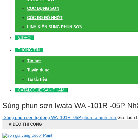
CỐC ĐỰNG SƠN
CỐC ĐO ĐỘ NHỚT
LINH KIỆN SÚNG PHUN SƠN
VIDEO
THÔNG TIN
Tin tức
Tuyển dụng
Tải tài liệu
CATALOGUE SẢN PHẨM
Súng phun sơn Iwata WA -101R -05P Nh
Súng phun sơn tự động WA -101R -05P phun ra hình tròn
Giá: Liên 
VIDEO THI CÔNG