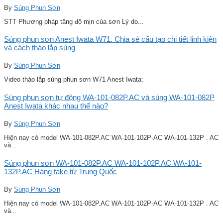
By
Súng Phun Sơn
STT Phương pháp tăng độ mịn của sơn Lý do...
Súng phun sơn Anest Iwata W71. Chia sẻ cấu tạo chi tiết linh kiện
và cách tháo lắp súng
By
Súng Phun Sơn
Video tháo lắp súng phun sơn W71 Anest Iwata:
Súng phun sơn tự động WA-101-082P.AC và súng WA-101-082P
Anest Iwata khác nhau thế nào?
By
Súng Phun Sơn
Hiện nay có model WA-101-082P.AC WA-101-102P-AC WA-101-132P . AC
và...
Súng phun sơn WA-101-082P.AC WA-101-102P.AC WA-101-
132P.AC Hàng fake từ Trung Quốc
By
Súng Phun Sơn
Hiện nay có model WA-101-082P.AC WA-101-102P-AC WA-101-132P . AC
và...