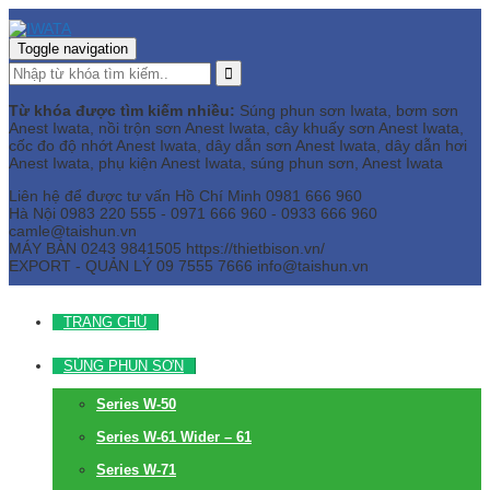
Toggle navigation
Từ khóa được tìm kiếm nhiều:
Súng phun sơn Iwata, bơm sơn
Anest Iwata, nồi trộn sơn Anest Iwata, cây khuấy sơn Anest Iwata,
cốc đo độ nhớt Anest Iwata, dây dẫn sơn Anest Iwata, dây dẫn hơi
Anest Iwata, phụ kiện Anest Iwata, súng phun sơn, Anest Iwata
Liên hệ để được tư vấn
Hồ Chí Minh
0981 666 960
Hà Nội
0983 220 555 - 0971 666 960 - 0933 666 960
camle@taishun.vn
MÁY BÀN
0243 9841505 https://thietbison.vn/
EXPORT - QUẢN LÝ
09 7555 7666
info@taishun.vn
TRANG CHỦ
SÚNG PHUN SƠN
Series W-50
Series W-61 Wider – 61
Series W-71