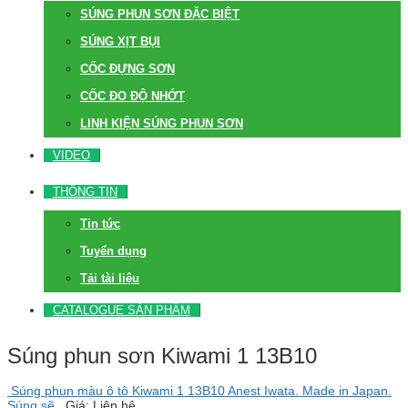
SÚNG PHUN SƠN ĐẶC BIỆT
SÚNG XỊT BỤI
CỐC ĐỰNG SƠN
CỐC ĐO ĐỘ NHỚT
LINH KIỆN SÚNG PHUN SƠN
VIDEO
THÔNG TIN
Tin tức
Tuyển dụng
Tải tài liệu
CATALOGUE SẢN PHẨM
Súng phun sơn Kiwami 1 13B10
Súng phun màu ô tô Kiwami 1 13B10 Anest Iwata. Made in Japan.
Súng sẽ..
Giá: Liên hệ