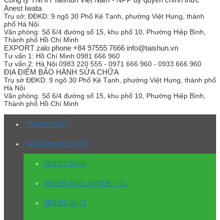
Anest Iwata
Trụ sở:
ĐĐKD: 9 ngõ 30 Phố Kẻ Tạnh, phường Việt Hưng, thành
phố Hà Nội
Văn phòng:
Số 6/4 đường số 15, khu phố 10, Phường Hiệp Bình,
Thành phố Hồ Chí Minh
EXPORT zalo phone +84 97555 7666 info@taishun.vn
Tư vấn 1:
Hồ Chí Minh 0981 666 960
Tư vấn 2:
Hà Nội 0983 220 555 - 0971 666 960 - 0933 666 960
ĐỊA ĐIỂM BẢO HÀNH SỬA CHỮA
Trụ sở
ĐĐKD: 9 ngõ 30 Phố Kẻ Tạnh, phường Việt Hưng, thành phố
Hà Nội
Văn phòng:
Số 6/4 đường số 15, khu phố 10, Phường Hiệp Bình,
Thành phố Hồ Chí Minh
TRANG CHỦ
SÚNG PHUN SƠN
SERIES W-50
SERIES W-61 WIDER – 61
SERIES W-71