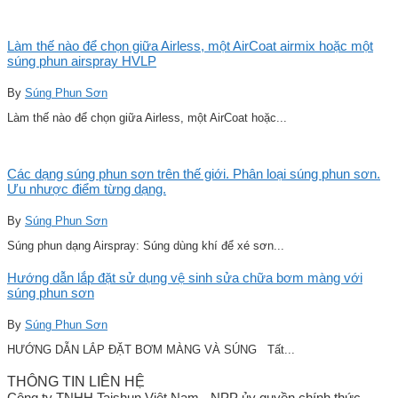
Làm thế nào để chọn giữa Airless, một AirCoat airmix hoặc một
súng phun airspray HVLP
By
Súng Phun Sơn
Làm thế nào để chọn giữa Airless, một AirCoat hoặc...
Các dạng súng phun sơn trên thế giới. Phân loại súng phun sơn.
Ưu nhược điểm từng dạng.
By
Súng Phun Sơn
Súng phun dạng Airspray: Súng dùng khí để xé sơn...
Hướng dẫn lắp đặt sử dụng vệ sinh sửa chữa bơm màng với
súng phun sơn
By
Súng Phun Sơn
HƯỚNG DẪN LẮP ĐẶT BƠM MÀNG VÀ SÚNG Tất...
THÔNG TIN LIÊN HỆ
Công ty TNHH Taishun Việt Nam - NPP ủy quyền chính thức