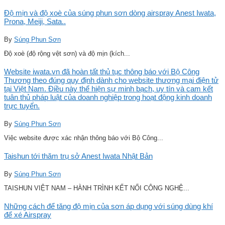
Độ mịn và độ xoè của súng phun sơn dòng airspray Anest Iwata,
Prona, Meiji, Sata..
By
Súng Phun Sơn
Độ xoè (độ rộng vệt sơn) và độ mịn (kích...
Website iwata.vn đã hoàn tất thủ tục thông báo với Bộ Công
Thương theo đúng quy định dành cho website thương mại điện tử
tại Việt Nam. Điều này thể hiện sự minh bạch, uy tín và cam kết
tuân thủ pháp luật của doanh nghiệp trong hoạt động kinh doanh
trực tuyến.
By
Súng Phun Sơn
Việc website được xác nhận thông báo với Bộ Công...
Taishun tới thăm trụ sở Anest Iwata Nhật Bản
By
Súng Phun Sơn
TAISHUN VIỆT NAM – HÀNH TRÌNH KẾT NỐI CÔNG NGHỆ...
Những cách để tăng độ mịn của sơn áp dụng với súng dùng khí
để xé Airspray