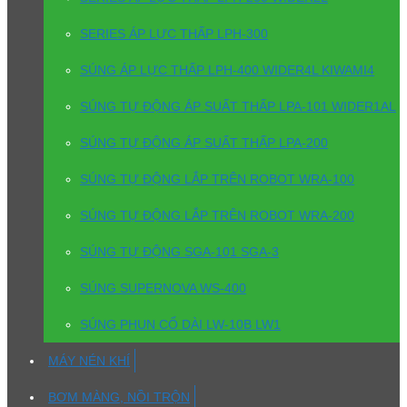
SERIES ÁP LỰC THẤP LPH-300
SÚNG ÁP LỰC THẤP LPH-400 WIDER4L KIWAMI4
SÚNG TỰ ĐỘNG ÁP SUẤT THẤP LPA-101 WIDER1AL
SÚNG TỰ ĐỘNG ÁP SUẤT THẤP LPA-200
SÚNG TỰ ĐỘNG LẮP TRÊN ROBOT WRA-100
SÚNG TỰ ĐỘNG LẮP TRÊN ROBOT WRA-200
SÚNG TỰ ĐỘNG SGA-101 SGA-3
SÚNG SUPERNOVA WS-400
SÚNG PHUN CỔ DÀI LW-10B LW1
MÁY NÉN KHÍ
BƠM MÀNG, NỒI TRỘN