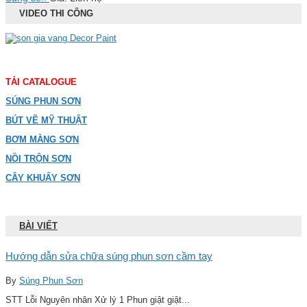
VIDEO THI CÔNG
TẢI CATALOGUE
SÚNG PHUN SƠN
BÚT VẼ MỸ THUẬT
BƠM MÀNG SƠN
NỒI TRỘN SƠN
CÂY KHUẤY SƠN
BÀI VIẾT
Hướng dẫn sửa chữa súng phun sơn cầm tay
By
Súng Phun Sơn
STT Lỗi Nguyên nhân Xử lý 1 Phun giật giật...