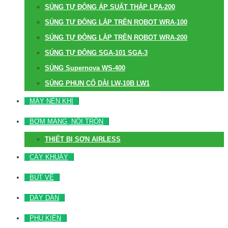
SÚNG TỰ ĐỘNG ÁP SUẤT THẤP LPA-200
SÚNG TỰ ĐỘNG LẮP TRÊN ROBOT WRA-100
SÚNG TỰ ĐỘNG LẮP TRÊN ROBOT WRA-200
SÚNG TỰ ĐỘNG SGA-101 SGA-3
SÚNG Supernova WS-400
SÚNG PHUN CỔ DÀI LW-10B LW1
MÁY NÉN KHÍ
BƠM MÀNG, NỒI TRỘN
THIẾT BỊ SƠN AIRLESS
CÂY KHUẤY
BÚT VẼ
DÂY DẪN
PHỤ KIỆN