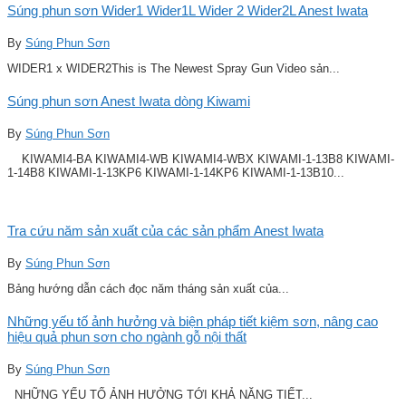
Súng phun sơn Wider1 Wider1L Wider 2 Wider2L Anest Iwata
By
Súng Phun Sơn
WIDER1 x WIDER2This is The Newest Spray Gun Video sản...
Súng phun sơn Anest Iwata dòng Kiwami
By
Súng Phun Sơn
KIWAMI4-BA KIWAMI4-WB KIWAMI4-WBX KIWAMI-1-13B8 KIWAMI-
1-14B8 KIWAMI-1-13KP6 KIWAMI-1-14KP6 KIWAMI-1-13B10...
Tra cứu năm sản xuất của các sản phẩm Anest Iwata
By
Súng Phun Sơn
Bảng hướng dẫn cách đọc năm tháng sản xuất của...
Những yếu tố ảnh hưởng và biện pháp tiết kiệm sơn, nâng cao
hiệu quả phun sơn cho ngành gỗ nội thất
By
Súng Phun Sơn
NHỮNG YẾU TỐ ẢNH HƯỞNG TỚI KHẢ NĂNG TIẾT...