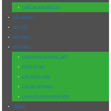
THIẾT BỊ SƠN AIRLESS
CÂY KHUẤY
BÚT VẼ
DÂY DẪN
PHỤ KIỆN
SÚNG PHUN SƠN ĐẶC BIỆT
SÚNG XỊT BỤI
CỐC ĐỰNG SƠN
CỐC ĐO ĐỘ NHỚT
LINH KIỆN SÚNG PHUN SƠN
VIDEO