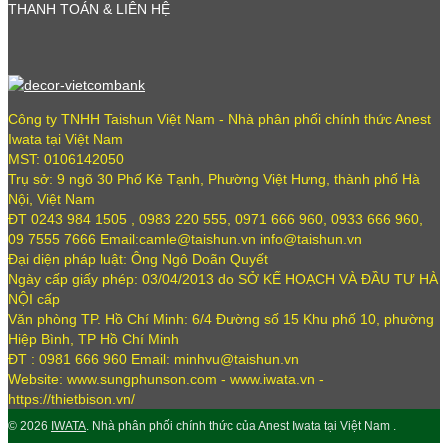
THANH TOÁN & LIÊN HỆ
Công ty TNHH Taishun Việt Nam - Nhà phân phối chính thức Anest
Iwata tại Việt Nam
MST: 0106142050
Trụ sở: 9 ngõ 30 Phố Kẻ Tạnh, Phường Việt Hưng, thành phố Hà
Nội, Việt Nam
ĐT 0243 984 1505 , 0983 220 555, 0971 666 960, 0933 666 960,
09 7555 7666 Email:camle@taishun.vn info@taishun.vn
Đại diện pháp luật: Ông Ngô Doãn Quyết
Ngày cấp giấy phép: 03/04/2013 do SỞ KẾ HOẠCH VÀ ĐẦU TƯ HÀ
NỘI cấp
Văn phòng TP. Hồ Chí Minh: 6/4 Đường số 15 Khu phố 10, phường
Hiệp Bình, TP Hồ Chí Minh
ĐT : 0981 666 960 Email: minhvu@taishun.vn
Website: www.sungphunson.com - www.iwata.vn -
https://thietbison.vn/
© 2026
IWATA
. Nhà phân phối chính thức của Anest Iwata tại Việt Nam .