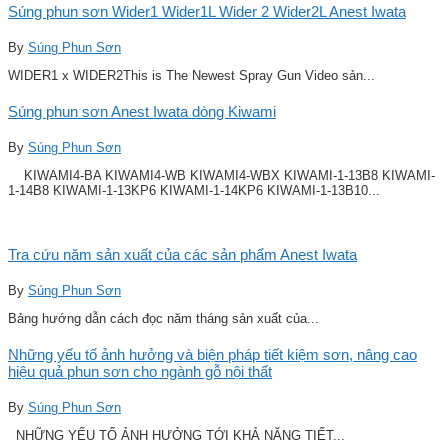
Súng phun sơn Wider1 Wider1L Wider 2 Wider2L Anest Iwata
By
Súng Phun Sơn
WIDER1 x WIDER2This is The Newest Spray Gun Video sản...
Súng phun sơn Anest Iwata dòng Kiwami
By
Súng Phun Sơn
KIWAMI4-BA KIWAMI4-WB KIWAMI4-WBX KIWAMI-1-13B8 KIWAMI-
1-14B8 KIWAMI-1-13KP6 KIWAMI-1-14KP6 KIWAMI-1-13B10...
Tra cứu năm sản xuất của các sản phẩm Anest Iwata
By
Súng Phun Sơn
Bảng hướng dẫn cách đọc năm tháng sản xuất của...
Những yếu tố ảnh hưởng và biện pháp tiết kiệm sơn, nâng cao
hiệu quả phun sơn cho ngành gỗ nội thất
By
Súng Phun Sơn
NHỮNG YẾU TỐ ẢNH HƯỞNG TỚI KHẢ NĂNG TIẾT...