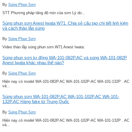
By
Súng Phun Sơn
STT Phương pháp tăng độ mịn của sơn Lý do...
Súng phun sơn Anest Iwata W71. Chia sẻ cấu tạo chi tiết linh kiện
và cách tháo lắp súng
By
Súng Phun Sơn
Video tháo lắp súng phun sơn W71 Anest Iwata:
Súng phun sơn tự động WA-101-082P.AC và súng WA-101-082P
Anest Iwata khác nhau thế nào?
By
Súng Phun Sơn
Hiện nay có model WA-101-082P.AC WA-101-102P-AC WA-101-132P . AC
và...
Súng phun sơn WA-101-082P.AC WA-101-102P.AC WA-101-
132P.AC Hàng fake từ Trung Quốc
By
Súng Phun Sơn
Hiện nay có model WA-101-082P.AC WA-101-102P-AC WA-101-132P . AC
và...