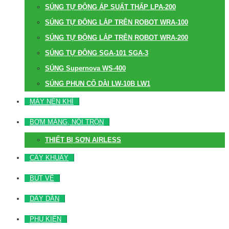
SÚNG TỰ ĐỘNG ÁP SUẤT THẤP LPA-200
SÚNG TỰ ĐỘNG LẮP TRÊN ROBOT WRA-100
SÚNG TỰ ĐỘNG LẮP TRÊN ROBOT WRA-200
SÚNG TỰ ĐỘNG SGA-101 SGA-3
SÚNG Supernova WS-400
SÚNG PHUN CỔ DÀI LW-10B LW1
MÁY NÉN KHÍ
BƠM MÀNG, NỒI TRỘN
THIẾT BỊ SƠN AIRLESS
CÂY KHUẤY
BÚT VẼ
DÂY DẪN
PHỤ KIỆN