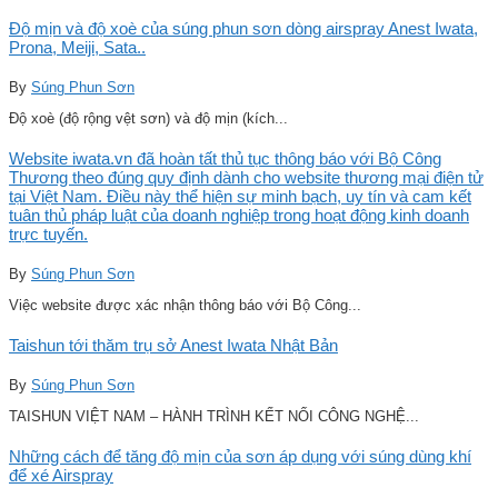
Độ mịn và độ xoè của súng phun sơn dòng airspray Anest Iwata,
Prona, Meiji, Sata..
By
Súng Phun Sơn
Độ xoè (độ rộng vệt sơn) và độ mịn (kích...
Website iwata.vn đã hoàn tất thủ tục thông báo với Bộ Công
Thương theo đúng quy định dành cho website thương mại điện tử
tại Việt Nam. Điều này thể hiện sự minh bạch, uy tín và cam kết
tuân thủ pháp luật của doanh nghiệp trong hoạt động kinh doanh
trực tuyến.
By
Súng Phun Sơn
Việc website được xác nhận thông báo với Bộ Công...
Taishun tới thăm trụ sở Anest Iwata Nhật Bản
By
Súng Phun Sơn
TAISHUN VIỆT NAM – HÀNH TRÌNH KẾT NỐI CÔNG NGHỆ...
Những cách để tăng độ mịn của sơn áp dụng với súng dùng khí
để xé Airspray