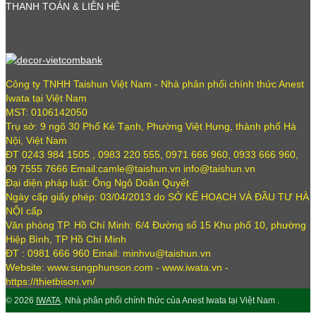
THANH TOÁN & LIÊN HỆ
Công ty TNHH Taishun Việt Nam - Nhà phân phối chính thức Anest
Iwata tại Việt Nam
MST: 0106142050
Trụ sở: 9 ngõ 30 Phố Kẻ Tạnh, Phường Việt Hưng, thành phố Hà
Nội, Việt Nam
ĐT 0243 984 1505 , 0983 220 555, 0971 666 960, 0933 666 960,
09 7555 7666 Email:camle@taishun.vn info@taishun.vn
Đại diện pháp luật: Ông Ngô Doãn Quyết
Ngày cấp giấy phép: 03/04/2013 do SỞ KẾ HOẠCH VÀ ĐẦU TƯ HÀ
NỘI cấp
Văn phòng TP. Hồ Chí Minh: 6/4 Đường số 15 Khu phố 10, phường
Hiệp Bình, TP Hồ Chí Minh
ĐT : 0981 666 960 Email: minhvu@taishun.vn
Website: www.sungphunson.com - www.iwata.vn -
https://thietbison.vn/
© 2026
IWATA
. Nhà phân phối chính thức của Anest Iwata tại Việt Nam .