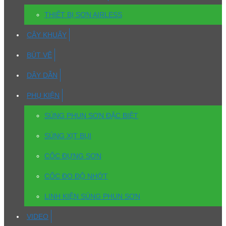
THIẾT BỊ SƠN AIRLESS
CÂY KHUẤY
BÚT VẼ
DÂY DẪN
PHỤ KIỆN
SÚNG PHUN SƠN ĐẶC BIỆT
SÚNG XỊT BỤI
CỐC ĐỰNG SƠN
CỐC ĐO ĐỘ NHỚT
LINH KIỆN SÚNG PHUN SƠN
VIDEO