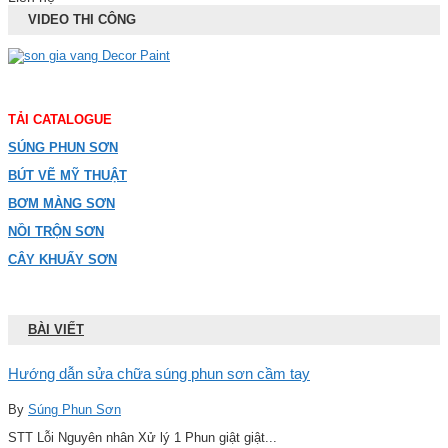
VIDEO THI CÔNG
TẢI CATALOGUE
SÚNG PHUN SƠN
BÚT VẼ MỸ THUẬT
BƠM MÀNG SƠN
NỒI TRỘN SƠN
CÂY KHUẤY SƠN
BÀI VIẾT
Hướng dẫn sửa chữa súng phun sơn cầm tay
By
Súng Phun Sơn
STT Lỗi Nguyên nhân Xử lý 1 Phun giật giật...