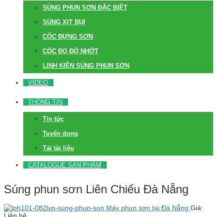
SÚNG PHUN SƠN ĐẶC BIỆT
SÚNG XỊT BỤI
CỐC ĐỰNG SƠN
CỐC ĐO ĐỘ NHỚT
LINH KIỆN SÚNG PHUN SƠN
VIDEO
THÔNG TIN
Tin tức
Tuyển dụng
Tải tài liệu
CATALOGUE SẢN PHẨM
Súng phun sơn Liên Chiểu Đà Nẵng
Máy phun sơn tại Đà Nẵng
Giá:
Liên hệ