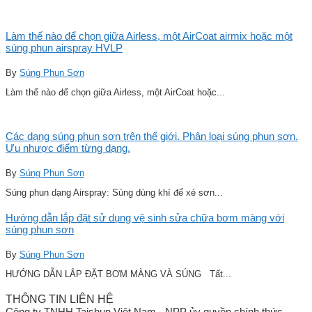
Làm thế nào để chọn giữa Airless, một AirCoat airmix hoặc một
súng phun airspray HVLP
By
Súng Phun Sơn
Làm thế nào để chọn giữa Airless, một AirCoat hoặc...
Các dạng súng phun sơn trên thế giới. Phân loại súng phun sơn.
Ưu nhược điểm từng dạng.
By
Súng Phun Sơn
Súng phun dạng Airspray: Súng dùng khí để xé sơn...
Hướng dẫn lắp đặt sử dụng vệ sinh sửa chữa bơm màng với
súng phun sơn
By
Súng Phun Sơn
HƯỚNG DẪN LẮP ĐẶT BƠM MÀNG VÀ SÚNG Tất...
THÔNG TIN LIÊN HỆ
Công ty TNHH Taishun Việt Nam - NPP ủy quyền chính thức