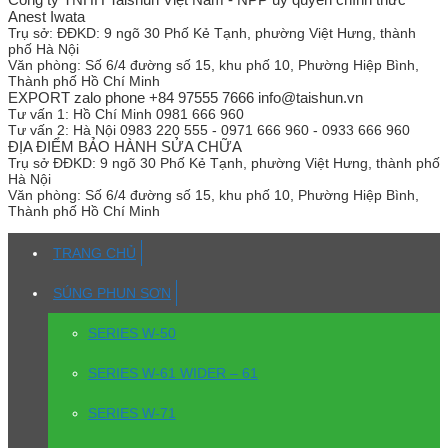
Anest Iwata
Trụ sở:
ĐĐKD: 9 ngõ 30 Phố Kẻ Tạnh, phường Việt Hưng, thành
phố Hà Nội
Văn phòng:
Số 6/4 đường số 15, khu phố 10, Phường Hiệp Bình,
Thành phố Hồ Chí Minh
EXPORT zalo phone +84 97555 7666 info@taishun.vn
Tư vấn 1:
Hồ Chí Minh 0981 666 960
Tư vấn 2:
Hà Nội 0983 220 555 - 0971 666 960 - 0933 666 960
ĐỊA ĐIỂM BẢO HÀNH SỬA CHỮA
Trụ sở
ĐĐKD: 9 ngõ 30 Phố Kẻ Tạnh, phường Việt Hưng, thành phố
Hà Nội
Văn phòng:
Số 6/4 đường số 15, khu phố 10, Phường Hiệp Bình,
Thành phố Hồ Chí Minh
TRANG CHỦ
SÚNG PHUN SƠN
SERIES W-50
SERIES W-61 WIDER – 61
SERIES W-71