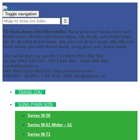
Toggle navigation
Từ khóa được tìm kiếm nhiều:
Súng phun sơn Iwata, bơm sơn
Anest Iwata, nồi trộn sơn Anest Iwata, cây khuấy sơn Anest Iwata,
cốc đo độ nhớt Anest Iwata, dây dẫn sơn Anest Iwata, dây dẫn hơi
Anest Iwata, phụ kiện Anest Iwata, súng phun sơn, Anest Iwata
Liên hệ để được tư vấn
Hồ Chí Minh
0981 666 960
Hà Nội
0983 220 555 - 0971 666 960 - 0933 666 960
camle@taishun.vn
MÁY BÀN
0243 9841505 https://thietbison.vn/
EXPORT - QUẢN LÝ
09 7555 7666
info@taishun.vn
TRANG CHỦ
SÚNG PHUN SƠN
Series W-50
Series W-61 Wider – 61
Series W-71