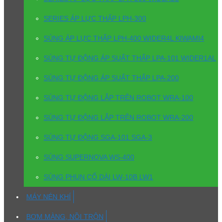
SERIES ÁP LỰC THẤP LPH-300
SÚNG ÁP LỰC THẤP LPH-400 WIDER4L KIWAMI4
SÚNG TỰ ĐỘNG ÁP SUẤT THẤP LPA-101 WIDER1AL
SÚNG TỰ ĐỘNG ÁP SUẤT THẤP LPA-200
SÚNG TỰ ĐỘNG LẮP TRÊN ROBOT WRA-100
SÚNG TỰ ĐỘNG LẮP TRÊN ROBOT WRA-200
SÚNG TỰ ĐỘNG SGA-101 SGA-3
SÚNG SUPERNOVA WS-400
SÚNG PHUN CỔ DÀI LW-10B LW1
MÁY NÉN KHÍ
BƠM MÀNG, NỒI TRỘN