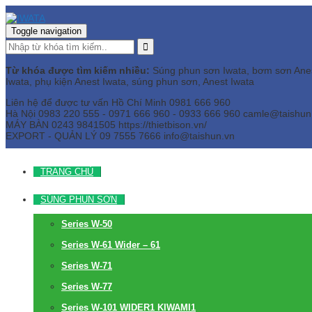
Toggle navigation
Từ khóa được tìm kiếm nhiều:
Súng phun sơn Iwata, bơm sơn Anest 
Iwata, phụ kiện Anest Iwata, súng phun sơn, Anest Iwata
Liên hệ để được tư vấn
Hồ Chí Minh
0981 666 960
Hà Nội
0983 220 555 - 0971 666 960 - 0933 666 960
camle@taishun
MÁY BÀN
0243 9841505 https://thietbison.vn/
EXPORT - QUẢN LÝ
09 7555 7666
info@taishun.vn
TRANG CHỦ
SÚNG PHUN SƠN
Series W-50
Series W-61 Wider – 61
Series W-71
Series W-77
Series W-101 WIDER1 KIWAMI1