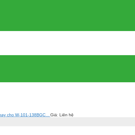
 thay cho W-101-138BGC...
Giá: Liên hệ