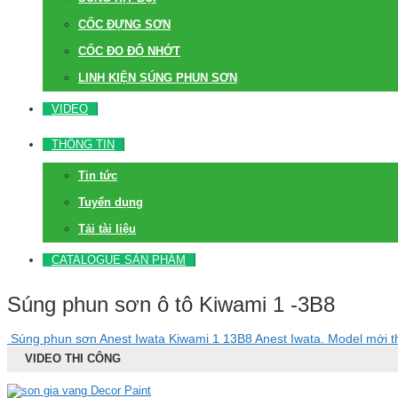
CỐC ĐỰNG SƠN
CỐC ĐO ĐỘ NHỚT
LINH KIỆN SÚNG PHUN SƠN
VIDEO
THÔNG TIN
Tin tức
Tuyển dụng
Tải tài liệu
CATALOGUE SẢN PHẨM
Súng phun sơn ô tô Kiwami 1 -3B8
Súng phun sơn Anest Iwata Kiwami 1 13B8 Anest Iwata. Model mới
VIDEO THI CÔNG