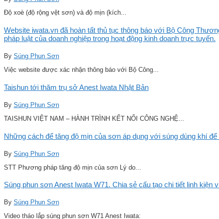
Độ xoè (độ rộng vệt sơn) và độ mịn (kích...
Website iwata.vn đã hoàn tất thủ tục thông báo với Bộ Công Thương
pháp luật của doanh nghiệp trong hoạt động kinh doanh trực tuyến.
By
Súng Phun Sơn
Việc website được xác nhận thông báo với Bộ Công...
Taishun tới thăm trụ sở Anest Iwata Nhật Bản
By
Súng Phun Sơn
TAISHUN VIỆT NAM – HÀNH TRÌNH KẾT NỐI CÔNG NGHỆ...
Những cách để tăng độ mịn của sơn áp dụng với súng dùng khí để 
By
Súng Phun Sơn
STT Phương pháp tăng độ mịn của sơn Lý do...
Súng phun sơn Anest Iwata W71. Chia sẻ cấu tạo chi tiết linh kiện 
By
Súng Phun Sơn
Video tháo lắp súng phun sơn W71 Anest Iwata: