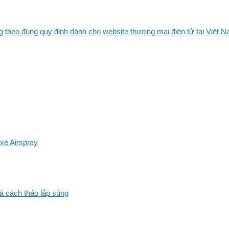
 theo đúng quy định dành cho website thương mại điện tử tại Việt Na
xé Airspray
và cách tháo lắp súng