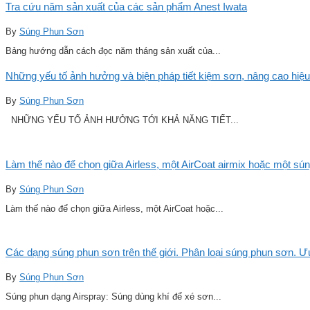
Tra cứu năm sản xuất của các sản phẩm Anest Iwata
By
Súng Phun Sơn
Bảng hướng dẫn cách đọc năm tháng sản xuất của...
Những yếu tố ảnh hưởng và biện pháp tiết kiệm sơn, nâng cao hiệu
By
Súng Phun Sơn
NHỮNG YẾU TỐ ẢNH HƯỞNG TỚI KHẢ NĂNG TIẾT...
Làm thế nào để chọn giữa Airless, một AirCoat airmix hoặc một sú
By
Súng Phun Sơn
Làm thế nào để chọn giữa Airless, một AirCoat hoặc...
Các dạng súng phun sơn trên thế giới. Phân loại súng phun sơn. 
By
Súng Phun Sơn
Súng phun dạng Airspray: Súng dùng khí để xé sơn...