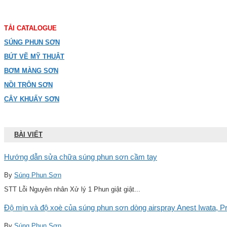
TẢI CATALOGUE
SÚNG PHUN SƠN
BÚT VẼ MỸ THUẬT
BƠM MÀNG SƠN
NỒI TRỘN SƠN
CÂY KHUẤY SƠN
BÀI VIẾT
Hướng dẫn sửa chữa súng phun sơn cầm tay
By
Súng Phun Sơn
STT Lỗi Nguyên nhân Xử lý 1 Phun giật giật...
Độ mịn và độ xoè của súng phun sơn dòng airspray Anest Iwata, Pro
By
Súng Phun Sơn