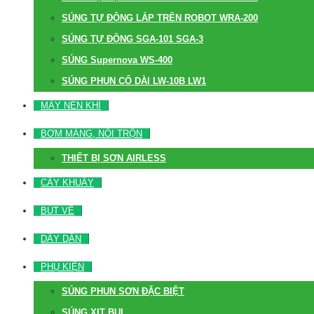
SÚNG TỰ ĐỘNG LẮP TRÊN ROBOT WRA-200
SÚNG TỰ ĐỘNG SGA-101 SGA-3
SÚNG Supernova WS-400
SÚNG PHUN CỔ DÀI LW-10B LW1
MÁY NÉN KHÍ
BƠM MÀNG, NỒI TRỘN
THIẾT BỊ SƠN AIRLESS
CÂY KHUẤY
BÚT VẼ
DÂY DẪN
PHỤ KIỆN
SÚNG PHUN SƠN ĐẶC BIỆT
SÚNG XỊT BỤI