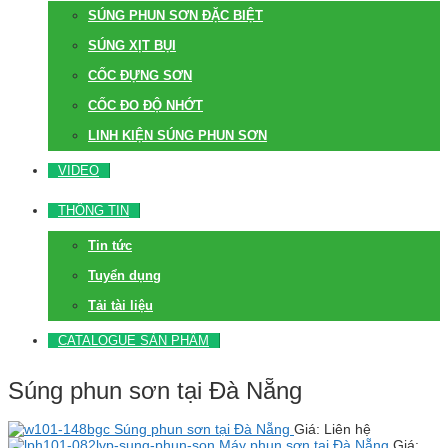
SÚNG PHUN SƠN ĐẶC BIỆT
SÚNG XỊT BỤI
CỐC ĐỰNG SƠN
CỐC ĐO ĐỘ NHỚT
LINH KIỆN SÚNG PHUN SƠN
VIDEO
THÔNG TIN
Tin tức
Tuyển dụng
Tải tài liệu
CATALOGUE SẢN PHẨM
Súng phun sơn tại Đà Nẵng
Súng phun sơn tại Đà Nẵng
Giá: Liên hệ
Máy phun sơn tại Đà Nẵng
Giá: