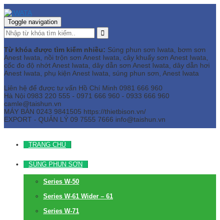
Toggle navigation
Từ khóa được tìm kiếm nhiều:
Súng phun sơn Iwata, bơm sơn
Anest Iwata, nồi trộn sơn Anest Iwata, cây khuấy sơn Anest Iwata,
cốc đo độ nhớt Anest Iwata, dây dẫn sơn Anest Iwata, dây dẫn hơi
Anest Iwata, phụ kiện Anest Iwata, súng phun sơn, Anest Iwata
Liên hệ để được tư vấn
Hồ Chí Minh
0981 666 960
Hà Nội
0983 220 555 - 0971 666 960 - 0933 666 960
camle@taishun.vn
MÁY BÀN
0243 9841505 https://thietbison.vn/
EXPORT - QUẢN LÝ
09 7555 7666
info@taishun.vn
TRANG CHỦ
SÚNG PHUN SƠN
Series W-50
Series W-61 Wider – 61
Series W-71