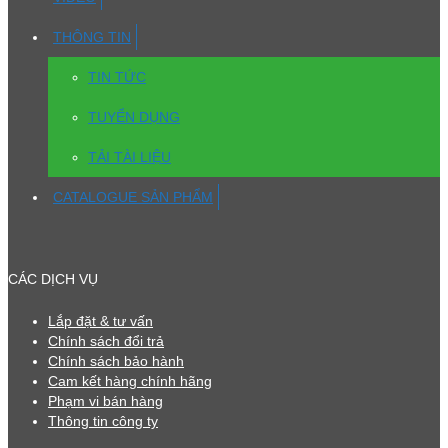
THÔNG TIN
TIN TỨC
TUYỂN DỤNG
TẢI TÀI LIỆU
CATALOGUE SẢN PHẨM
CÁC DỊCH VỤ
Lắp đặt & tư vấn
Chính sách đổi trả
Chính sách bảo hành
Cam kết hàng chính hãng
Phạm vi bán hàng
Thông tin công ty