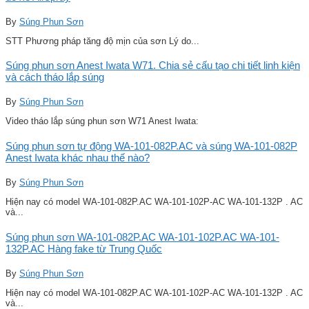
By
Súng Phun Sơn
STT Phương pháp tăng độ mịn của sơn Lý do...
Súng phun sơn Anest Iwata W71. Chia sẻ cấu tạo chi tiết linh kiện
và cách tháo lắp súng
By
Súng Phun Sơn
Video tháo lắp súng phun sơn W71 Anest Iwata:
Súng phun sơn tự động WA-101-082P.AC và súng WA-101-082P
Anest Iwata khác nhau thế nào?
By
Súng Phun Sơn
Hiện nay có model WA-101-082P.AC WA-101-102P-AC WA-101-132P . AC
và...
Súng phun sơn WA-101-082P.AC WA-101-102P.AC WA-101-
132P.AC Hàng fake từ Trung Quốc
By
Súng Phun Sơn
Hiện nay có model WA-101-082P.AC WA-101-102P-AC WA-101-132P . AC
và...