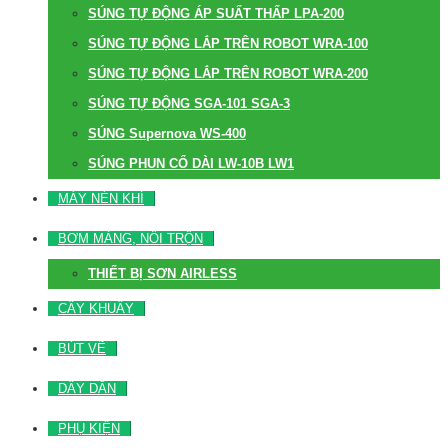
SÚNG TỰ ĐỘNG ÁP SUẤT THẤP LPA-200
SÚNG TỰ ĐỘNG LẮP TRÊN ROBOT WRA-100
SÚNG TỰ ĐỘNG LẮP TRÊN ROBOT WRA-200
SÚNG TỰ ĐỘNG SGA-101 SGA-3
SÚNG Supernova WS-400
SÚNG PHUN CỔ DÀI LW-10B LW1
MÁY NÉN KHÍ
BƠM MÀNG, NỒI TRỘN
THIẾT BỊ SƠN AIRLESS
CÂY KHUẤY
BÚT VẼ
DÂY DẪN
PHỤ KIỆN