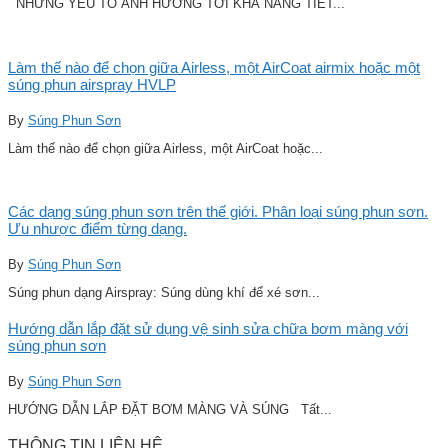
NHỮNG YẾU TỐ ẢNH HƯỞNG TỚI KHẢ NĂNG TIẾT...
Làm thế nào để chọn giữa Airless, một AirCoat airmix hoặc một
súng phun airspray HVLP
By
Súng Phun Sơn
Làm thế nào để chọn giữa Airless, một AirCoat hoặc...
Các dạng súng phun sơn trên thế giới. Phân loại súng phun sơn.
Ưu nhược điểm từng dạng.
By
Súng Phun Sơn
Súng phun dạng Airspray: Súng dùng khí để xé sơn...
Hướng dẫn lắp đặt sử dụng vệ sinh sửa chữa bơm màng với
súng phun sơn
By
Súng Phun Sơn
HƯỚNG DẪN LẮP ĐẶT BƠM MÀNG VÀ SÚNG Tất...
THÔNG TIN LIÊN HỆ