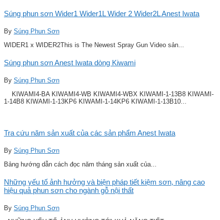
Súng phun sơn Wider1 Wider1L Wider 2 Wider2L Anest Iwata
By
Súng Phun Sơn
WIDER1 x WIDER2This is The Newest Spray Gun Video sản...
Súng phun sơn Anest Iwata dòng Kiwami
By
Súng Phun Sơn
KIWAMI4-BA KIWAMI4-WB KIWAMI4-WBX KIWAMI-1-13B8 KIWAMI-
1-14B8 KIWAMI-1-13KP6 KIWAMI-1-14KP6 KIWAMI-1-13B10...
Tra cứu năm sản xuất của các sản phẩm Anest Iwata
By
Súng Phun Sơn
Bảng hướng dẫn cách đọc năm tháng sản xuất của...
Những yếu tố ảnh hưởng và biện pháp tiết kiệm sơn, nâng cao
hiệu quả phun sơn cho ngành gỗ nội thất
By
Súng Phun Sơn