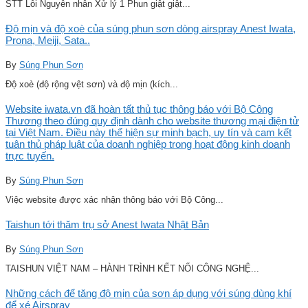
STT Lỗi Nguyên nhân Xử lý 1 Phun giật giật...
Độ mịn và độ xoè của súng phun sơn dòng airspray Anest Iwata,
Prona, Meiji, Sata..
By
Súng Phun Sơn
Độ xoè (độ rộng vệt sơn) và độ mịn (kích...
Website iwata.vn đã hoàn tất thủ tục thông báo với Bộ Công
Thương theo đúng quy định dành cho website thương mại điện tử
tại Việt Nam. Điều này thể hiện sự minh bạch, uy tín và cam kết
tuân thủ pháp luật của doanh nghiệp trong hoạt động kinh doanh
trực tuyến.
By
Súng Phun Sơn
Việc website được xác nhận thông báo với Bộ Công...
Taishun tới thăm trụ sở Anest Iwata Nhật Bản
By
Súng Phun Sơn
TAISHUN VIỆT NAM – HÀNH TRÌNH KẾT NỐI CÔNG NGHỆ...
Những cách để tăng độ mịn của sơn áp dụng với súng dùng khí
để xé Airspray