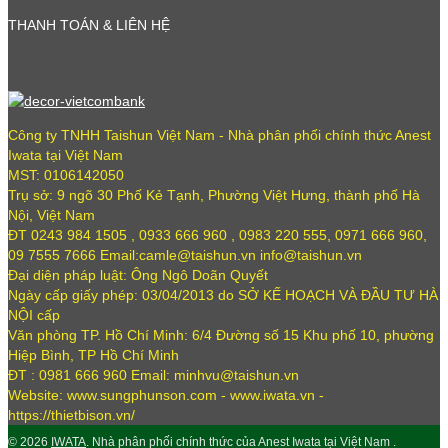
THANH TOÁN & LIÊN HỆ
Công ty TNHH Taishun Việt Nam - Nhà phân phối chính thức Anest
Iwata tại Việt Nam
MST: 0106142050
Trụ sở: 9 ngõ 30 Phố Kẻ Tạnh, Phường Việt Hưng, thành phố Hà
Nội, Việt Nam
ĐT 0243 984 1505 , 0933 666 960 , 0983 220 555, 0971 666 960,
09 7555 7666 Email:camle@taishun.vn info@taishun.vn
Đại diện pháp luật: Ông Ngô Doãn Quyết
Ngày cấp giấy phép: 03/04/2013 do SỞ KẾ HOẠCH VÀ ĐẦU TƯ HÀ
NỘI cấp
Văn phòng TP. Hồ Chí Minh: 6/4 Đường số 15 Khu phố 10, phường
Hiệp Bình, TP Hồ Chí Minh
ĐT : 0981 666 960 Email: minhvu@taishun.vn
Website: www.sungphunson.com - www.iwata.vn -
https://thietbison.vn/
© 2026
IWATA
. Nhà phân phối chính thức của Anest Iwata tại Việt Nam .