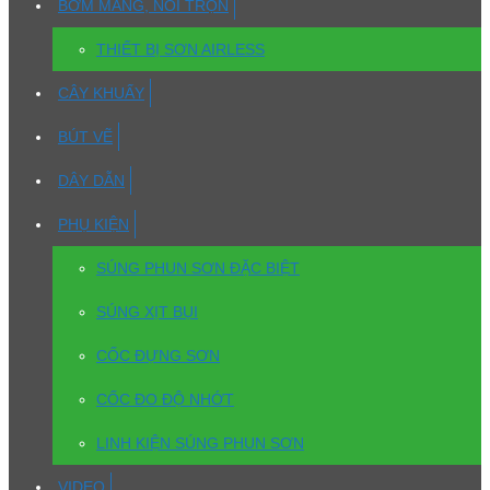
BƠM MÀNG, NỒI TRỘN
THIẾT BỊ SƠN AIRLESS
CÂY KHUẤY
BÚT VẼ
DÂY DẪN
PHỤ KIỆN
SÚNG PHUN SƠN ĐẶC BIỆT
SÚNG XỊT BỤI
CỐC ĐỰNG SƠN
CỐC ĐO ĐỘ NHỚT
LINH KIỆN SÚNG PHUN SƠN
VIDEO