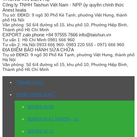
Công ty TNHH Taishun Việt Nam - NPP ủy quyền chính thức
Anest Iwata
Trụ sở:
ĐĐKD: 9 ngõ 30 Phố Kẻ Tạnh, phường Việt Hưng, thành
phố Hà Nội
Văn phòng:
Số 6/4 đường số 15, khu phố 10, Phường Hiệp Bình,
Thành phố Hồ Chí Minh
EXPORT zalo phone +84 97555 7666 info@taishun.vn
Tư vấn 1:
Hồ Chí Minh 0981 666 960
Tư vấn 2:
Hà Nội 0933 666 960- 0983 220 555 - 0971 666 960
ĐỊA ĐIỂM BẢO HÀNH SỬA CHỮA
Trụ sở
ĐĐKD: 9 ngõ 30 Phố Kẻ Tạnh, phường Việt Hưng, thành phố
Hà Nội
Văn phòng:
Số 6/4 đường số 15, khu phố 10, Phường Hiệp Bình,
Thành phố Hồ Chí Minh
TRANG CHỦ
SÚNG PHUN SƠN
SERIES W-50
SERIES W-61 WIDER – 61
SERIES W-71