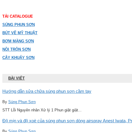
TẢI CATALOGUE
SÚNG PHUN SƠN
BÚT VẼ MỸ THUẬT
BƠM MÀNG SƠN
NỒI TRỘN SƠN
CÂY KHUẤY SƠN
BÀI VIẾT
Hướng dẫn sửa chữa súng phun sơn cầm tay
By
Súng Phun Sơn
STT Lỗi Nguyên nhân Xử lý 1 Phun giật giật...
Độ mịn và độ xoè của súng phun sơn dòng airspray Anest Iwata, Pro
By
Súng Phun Sơn