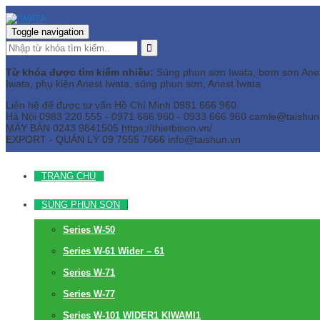
Toggle navigation
Từ khóa được tìm kiếm nhiều:
Súng phun sơn Iwata, bơm sơn Anest 
Iwata, phụ kiện Anest Iwata, súng phun sơn, Anest Iwata
Liên hệ để được tư vấn
Hồ Chí Minh
0981 666 960
Hà Nội
0983 220 555 - 0971 666 960 - 0933 666 960
camle@taishun
MÁY BÀN
0243 9841505 https://thietbison.vn/
EXPORT - QUẢN LÝ
09 7555 7666
info@taishun.vn
TRANG CHỦ
SÚNG PHUN SƠN
Series W-50
Series W-61 Wider – 61
Series W-71
Series W-77
Series W-101 WIDER1 KIWAMI1