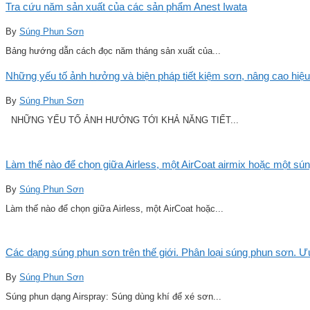
Tra cứu năm sản xuất của các sản phẩm Anest Iwata
By
Súng Phun Sơn
Bảng hướng dẫn cách đọc năm tháng sản xuất của...
Những yếu tố ảnh hưởng và biện pháp tiết kiệm sơn, nâng cao hiệu
By
Súng Phun Sơn
NHỮNG YẾU TỐ ẢNH HƯỞNG TỚI KHẢ NĂNG TIẾT...
Làm thế nào để chọn giữa Airless, một AirCoat airmix hoặc một sú
By
Súng Phun Sơn
Làm thế nào để chọn giữa Airless, một AirCoat hoặc...
Các dạng súng phun sơn trên thế giới. Phân loại súng phun sơn. 
By
Súng Phun Sơn
Súng phun dạng Airspray: Súng dùng khí để xé sơn...