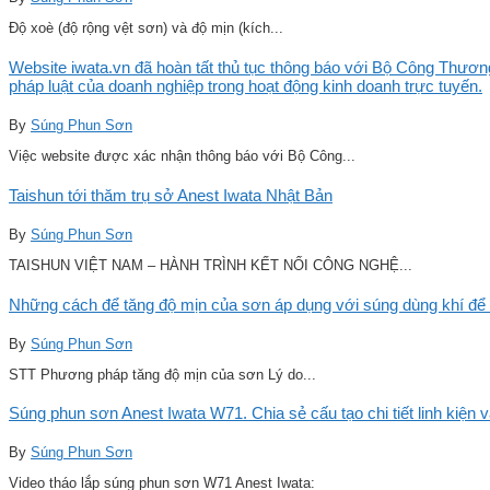
Độ xoè (độ rộng vệt sơn) và độ mịn (kích...
Website iwata.vn đã hoàn tất thủ tục thông báo với Bộ Công Thương
pháp luật của doanh nghiệp trong hoạt động kinh doanh trực tuyến.
By
Súng Phun Sơn
Việc website được xác nhận thông báo với Bộ Công...
Taishun tới thăm trụ sở Anest Iwata Nhật Bản
By
Súng Phun Sơn
TAISHUN VIỆT NAM – HÀNH TRÌNH KẾT NỐI CÔNG NGHỆ...
Những cách để tăng độ mịn của sơn áp dụng với súng dùng khí để 
By
Súng Phun Sơn
STT Phương pháp tăng độ mịn của sơn Lý do...
Súng phun sơn Anest Iwata W71. Chia sẻ cấu tạo chi tiết linh kiện 
By
Súng Phun Sơn
Video tháo lắp súng phun sơn W71 Anest Iwata: