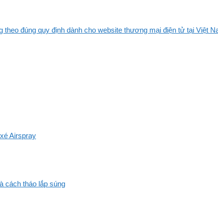
 theo đúng quy định dành cho website thương mại điện tử tại Việt Na
xé Airspray
và cách tháo lắp súng