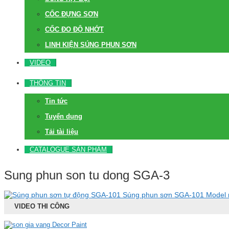
CỐC ĐỰNG SƠN
CỐC ĐO ĐỘ NHỚT
LINH KIỆN SÚNG PHUN SƠN
VIDEO
THÔNG TIN
Tin tức
Tuyển dụng
Tải tài liệu
CATALOGUE SẢN PHẨM
Sung phun son tu dong SGA-3
Súng phun sơn SGA-101 Model
VIDEO THI CÔNG