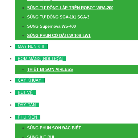
SÚNG TỰ ĐỘNG LẮP TRÊN ROBOT WRA-200
SÚNG TỰ ĐỘNG SGA-101 SGA-3
SÚNG Supernova WS-400
SÚNG PHUN CỔ DÀI LW-10B LW1
MÁY NÉN KHÍ
BƠM MÀNG, NỒI TRỘN
THIẾT BỊ SƠN AIRLESS
CÂY KHUẤY
BÚT VẼ
DÂY DẪN
PHỤ KIỆN
SÚNG PHUN SƠN ĐẶC BIỆT
SÚNG XỊT BỤI