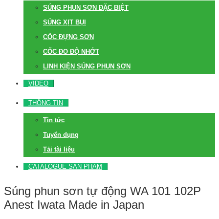
SÚNG PHUN SƠN ĐẶC BIỆT
SÚNG XỊT BỤI
CỐC ĐỰNG SƠN
CỐC ĐO ĐỘ NHỚT
LINH KIỆN SÚNG PHUN SƠN
VIDEO
THÔNG TIN
Tin tức
Tuyển dụng
Tải tài liệu
CATALOGUE SẢN PHẨM
Súng phun sơn tự động WA 101 102P
Anest Iwata Made in Japan