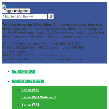
Toggle navigation
Từ khóa được tìm kiếm nhiều:
Súng phun sơn Iwata, bơm sơn
Anest Iwata, nồi trộn sơn Anest Iwata, cây khuấy sơn Anest Iwata,
cốc đo độ nhớt Anest Iwata, dây dẫn sơn Anest Iwata, dây dẫn hơi
Anest Iwata, phụ kiện Anest Iwata, súng phun sơn, Anest Iwata
Liên hệ để được tư vấn
Hồ Chí Minh
0981 666 960
Hà Nội
0983 220 555 - 0971 666 960 - 0933 666 960
camle@taishun.vn
MÁY BÀN
0243 9841505 https://thietbison.vn/
EXPORT - QUẢN LÝ
09 7555 7666
info@taishun.vn
TRANG CHỦ
SÚNG PHUN SƠN
Series W-50
Series W-61 Wider – 61
Series W-71