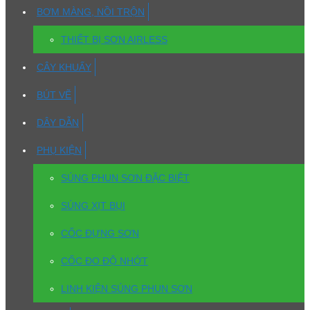
BƠM MÀNG, NỒI TRỘN
THIẾT BỊ SƠN AIRLESS
CÂY KHUẤY
BÚT VẼ
DÂY DẪN
PHỤ KIỆN
SÚNG PHUN SƠN ĐẶC BIỆT
SÚNG XỊT BỤI
CỐC ĐỰNG SƠN
CỐC ĐO ĐỘ NHỚT
LINH KIỆN SÚNG PHUN SƠN