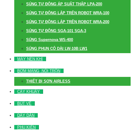
SÚNG TỰ ĐỘNG ÁP SUẤT THẤP LPA-200
SÚNG TỰ ĐỘNG LẮP TRÊN ROBOT WRA-100
SÚNG TỰ ĐỘNG LẮP TRÊN ROBOT WRA-200
SÚNG TỰ ĐỘNG SGA-101 SGA-3
SÚNG Supernova WS-400
SÚNG PHUN CỔ DÀI LW-10B LW1
MÁY NÉN KHÍ
BƠM MÀNG, NỒI TRỘN
THIẾT BỊ SƠN AIRLESS
CÂY KHUẤY
BÚT VẼ
DÂY DẪN
PHỤ KIỆN