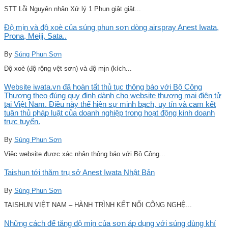
STT Lỗi Nguyên nhân Xử lý 1 Phun giật giật...
Độ mịn và độ xoè của súng phun sơn dòng airspray Anest Iwata,
Prona, Meiji, Sata..
By
Súng Phun Sơn
Độ xoè (độ rộng vệt sơn) và độ mịn (kích...
Website iwata.vn đã hoàn tất thủ tục thông báo với Bộ Công
Thương theo đúng quy định dành cho website thương mại điện tử
tại Việt Nam. Điều này thể hiện sự minh bạch, uy tín và cam kết
tuân thủ pháp luật của doanh nghiệp trong hoạt động kinh doanh
trực tuyến.
By
Súng Phun Sơn
Việc website được xác nhận thông báo với Bộ Công...
Taishun tới thăm trụ sở Anest Iwata Nhật Bản
By
Súng Phun Sơn
TAISHUN VIỆT NAM – HÀNH TRÌNH KẾT NỐI CÔNG NGHỆ...
Những cách để tăng độ mịn của sơn áp dụng với súng dùng khí