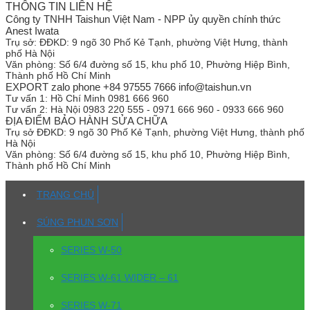
THÔNG TIN LIÊN HỆ
Công ty TNHH Taishun Việt Nam - NPP ủy quyền chính thức
Anest Iwata
Trụ sở:
ĐĐKD: 9 ngõ 30 Phố Kẻ Tạnh, phường Việt Hưng, thành
phố Hà Nội
Văn phòng:
Số 6/4 đường số 15, khu phố 10, Phường Hiệp Bình,
Thành phố Hồ Chí Minh
EXPORT zalo phone +84 97555 7666 info@taishun.vn
Tư vấn 1:
Hồ Chí Minh 0981 666 960
Tư vấn 2:
Hà Nội 0983 220 555 - 0971 666 960 - 0933 666 960
ĐỊA ĐIỂM BẢO HÀNH SỬA CHỮA
Trụ sở
ĐĐKD: 9 ngõ 30 Phố Kẻ Tạnh, phường Việt Hưng, thành phố
Hà Nội
Văn phòng:
Số 6/4 đường số 15, khu phố 10, Phường Hiệp Bình,
Thành phố Hồ Chí Minh
TRANG CHỦ
SÚNG PHUN SƠN
SERIES W-50
SERIES W-61 WIDER – 61
SERIES W-71