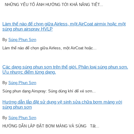
NHỮNG YẾU TỐ ẢNH HƯỞNG TỚI KHẢ NĂNG TIẾT...
Làm thế nào để chọn giữa Airless, một AirCoat airmix hoặc một
súng phun airspray HVLP
By
Súng Phun Sơn
Làm thế nào để chọn giữa Airless, một AirCoat hoặc...
Các dạng súng phun sơn trên thế giới. Phân loại súng phun sơn.
Ưu nhược điểm từng dạng.
By
Súng Phun Sơn
Súng phun dạng Airspray: Súng dùng khí để xé sơn...
Hướng dẫn lắp đặt sử dụng vệ sinh sửa chữa bơm màng với
súng phun sơn
By
Súng Phun Sơn
HƯỚNG DẪN LẮP ĐẶT BƠM MÀNG VÀ SÚNG Tất...