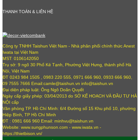
THANH TOÁN & LIÊN HỆ
Công ty TNHH Taishun Việt Nam - Nhà phân phối chính thức Anest
Iwata tại Việt Nam
MST: 0106142050
Trụ sở: 9 ngõ 30 Phố Kẻ Tạnh, Phường Việt Hưng, thành phố Hà
Nội, Việt Nam
ĐT 0243 984 1505 , 0983 220 555, 0971 666 960, 0933 666 960,
09 7555 7666 Email:camle@taishun.vn info@taishun.vn
Đại diện pháp luật: Ông Ngô Doãn Quyết
Ngày cấp giấy phép: 03/04/2013 do SỞ KẾ HOẠCH VÀ ĐẦU TƯ HÀ
NỘI cấp
Văn phòng TP. Hồ Chí Minh: 6/4 Đường số 15 Khu phố 10, phường
Hiệp Bình, TP Hồ Chí Minh
ĐT : 0981 666 960 Email: minhvu@taishun.vn
Website: www.sungphunson.com - www.iwata.vn -
https://thietbison.vn/