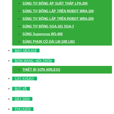
SÚNG TỰ ĐỘNG ÁP SUẤT THẤP LPA-200
SÚNG TỰ ĐỘNG LẮP TRÊN ROBOT WRA-100
SÚNG TỰ ĐỘNG LẮP TRÊN ROBOT WRA-200
SÚNG TỰ ĐỘNG SGA-101 SGA-3
SÚNG Supernova WS-400
SÚNG PHUN CỔ DÀI LW-10B LW1
MÁY NÉN KHÍ
BƠM MÀNG, NỒI TRỘN
THIẾT BỊ SƠN AIRLESS
CÂY KHUẤY
BÚT VẼ
DÂY DẪN
PHỤ KIỆN