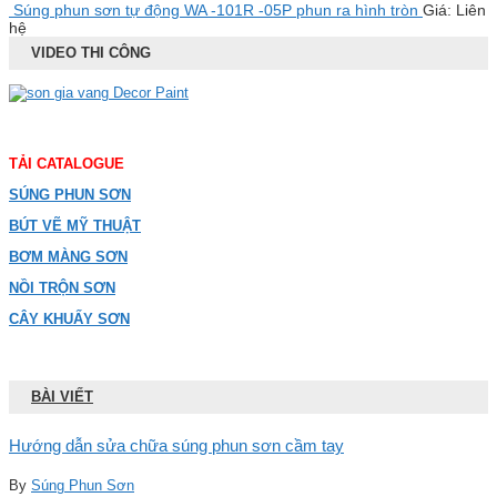
Súng phun sơn tự động WA -101R -05P phun ra hình tròn
Giá: Liên
hệ
VIDEO THI CÔNG
TẢI CATALOGUE
SÚNG PHUN SƠN
BÚT VẼ MỸ THUẬT
BƠM MÀNG SƠN
NỒI TRỘN SƠN
CÂY KHUẤY SƠN
BÀI VIẾT
Hướng dẫn sửa chữa súng phun sơn cầm tay
By
Súng Phun Sơn