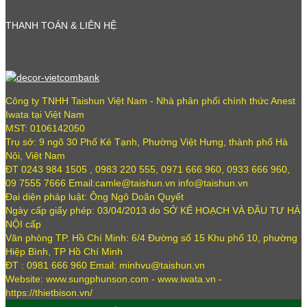
THANH TOÁN & LIÊN HỆ
Công ty TNHH Taishun Việt Nam - Nhà phân phối chính thức Anest
Iwata tại Việt Nam
MST: 0106142050
Trụ sở: 9 ngõ 30 Phố Kẻ Tạnh, Phường Việt Hưng, thành phố Hà
Nội, Việt Nam
ĐT 0243 984 1505 , 0983 220 555, 0971 666 960, 0933 666 960,
09 7555 7666 Email:camle@taishun.vn info@taishun.vn
Đại diện pháp luật: Ông Ngô Doãn Quyết
Ngày cấp giấy phép: 03/04/2013 do SỞ KẾ HOẠCH VÀ ĐẦU TƯ HÀ
NỘI cấp
Văn phòng TP. Hồ Chí Minh: 6/4 Đường số 15 Khu phố 10, phường
Hiệp Bình, TP Hồ Chí Minh
ĐT : 0981 666 960 Email: minhvu@taishun.vn
Website: www.sungphunson.com - www.iwata.vn -
https://thietbison.vn/