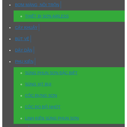
BƠM MÀNG, NỒI TRỘN
THIẾT BỊ SƠN AIRLESS
CÂY KHUẤY
BÚT VẼ
DÂY DẪN
PHỤ KIỆN
SÚNG PHUN SƠN ĐẶC BIỆT
SÚNG XỊT BỤI
CỐC ĐỰNG SƠN
CỐC ĐO ĐỘ NHỚT
LINH KIỆN SÚNG PHUN SƠN