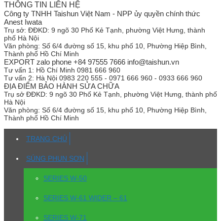
THÔNG TIN LIÊN HỆ
Công ty TNHH Taishun Việt Nam - NPP ủy quyền chính thức
Anest Iwata
Trụ sở:
ĐĐKD: 9 ngõ 30 Phố Kẻ Tạnh, phường Việt Hưng, thành
phố Hà Nội
Văn phòng:
Số 6/4 đường số 15, khu phố 10, Phường Hiệp Bình,
Thành phố Hồ Chí Minh
EXPORT zalo phone +84 97555 7666 info@taishun.vn
Tư vấn 1:
Hồ Chí Minh 0981 666 960
Tư vấn 2:
Hà Nội 0983 220 555 - 0971 666 960 - 0933 666 960
ĐỊA ĐIỂM BẢO HÀNH SỬA CHỮA
Trụ sở
ĐĐKD: 9 ngõ 30 Phố Kẻ Tạnh, phường Việt Hưng, thành phố
Hà Nội
Văn phòng:
Số 6/4 đường số 15, khu phố 10, Phường Hiệp Bình,
Thành phố Hồ Chí Minh
TRANG CHỦ
SÚNG PHUN SƠN
SERIES W-50
SERIES W-61 WIDER – 61
SERIES W-71