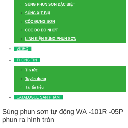
SÚNG PHUN SƠN ĐẶC BIỆT
SÚNG XỊT BỤI
CỐC ĐỰNG SƠN
CỐC ĐO ĐỘ NHỚT
LINH KIỆN SÚNG PHUN SƠN
VIDEO
THÔNG TIN
Tin tức
Tuyển dụng
Tải tài liệu
CATALOGUE SẢN PHẨM
Súng phun sơn tự động WA -101R -05P
phun ra hình tròn