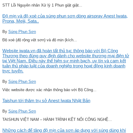
STT Lỗi Nguyên nhân Xử lý 1 Phun giật giật...
Độ mịn và độ xoè của súng phun sơn dòng airspray Anest Iwata,
Prona, Meiji, Sata..
By
Súng Phun Sơn
Độ xoè (độ rộng vệt sơn) và độ mịn (kích...
Website iwata.vn đã hoàn tất thủ tục thông báo với Bộ Công
Thương theo đúng quy định dành cho website thương mại điện tử
tại Việt Nam. Điều này thể hiện sự minh bạch, uy tín và cam kết
tuân thủ pháp luật của doanh nghiệp trong hoạt động kinh doanh
trực tuyến.
By
Súng Phun Sơn
Việc website được xác nhận thông báo với Bộ Công...
Taishun tới thăm trụ sở Anest Iwata Nhật Bản
By
Súng Phun Sơn
TAISHUN VIỆT NAM – HÀNH TRÌNH KẾT NỐI CÔNG NGHỆ...
Những cách để tăng độ mịn của sơn áp dụng với súng dùng khí