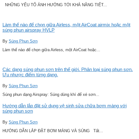
NHỮNG YẾU TỐ ẢNH HƯỞNG TỚI KHẢ NĂNG TIẾT...
Làm thế nào để chọn giữa Airless, một AirCoat airmix hoặc một
súng phun airspray HVLP
By
Súng Phun Sơn
Làm thế nào để chọn giữa Airless, một AirCoat hoặc...
Các dạng súng phun sơn trên thế giới. Phân loại súng phun sơn.
Ưu nhược điểm từng dạng.
By
Súng Phun Sơn
Súng phun dạng Airspray: Súng dùng khí để xé sơn...
Hướng dẫn lắp đặt sử dụng vệ sinh sửa chữa bơm màng với
súng phun sơn
By
Súng Phun Sơn
HƯỚNG DẪN LẮP ĐẶT BƠM MÀNG VÀ SÚNG Tất...