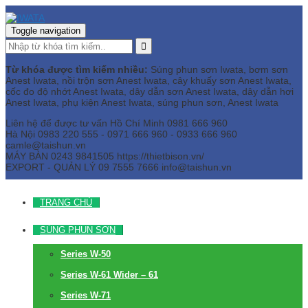
Toggle navigation
Từ khóa được tìm kiếm nhiều:
Súng phun sơn Iwata, bơm sơn
Anest Iwata, nồi trộn sơn Anest Iwata, cây khuấy sơn Anest Iwata,
cốc đo độ nhớt Anest Iwata, dây dẫn sơn Anest Iwata, dây dẫn hơi
Anest Iwata, phụ kiện Anest Iwata, súng phun sơn, Anest Iwata
Liên hệ để được tư vấn
Hồ Chí Minh
0981 666 960
Hà Nội
0983 220 555 - 0971 666 960 - 0933 666 960
camle@taishun.vn
MÁY BÀN
0243 9841505 https://thietbison.vn/
EXPORT - QUẢN LÝ
09 7555 7666
info@taishun.vn
TRANG CHỦ
SÚNG PHUN SƠN
Series W-50
Series W-61 Wider – 61
Series W-71