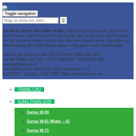
Toggle navigation
Từ khóa được tìm kiếm nhiều:
Súng phun sơn Iwata, bơm sơn
Anest Iwata, nồi trộn sơn Anest Iwata, cây khuấy sơn Anest Iwata,
cốc đo độ nhớt Anest Iwata, dây dẫn sơn Anest Iwata, dây dẫn hơi
Anest Iwata, phụ kiện Anest Iwata, súng phun sơn, Anest Iwata
Liên hệ để được tư vấn
Hồ Chí Minh
0981 666 960
Hà Nội
0983 220 555 - 0971 666 960 - 0933 666 960
camle@taishun.vn
MÁY BÀN
0243 9841505 https://thietbison.vn/
EXPORT - QUẢN LÝ
09 7555 7666
info@taishun.vn
TRANG CHỦ
SÚNG PHUN SƠN
Series W-50
Series W-61 Wider – 61
Series W-71