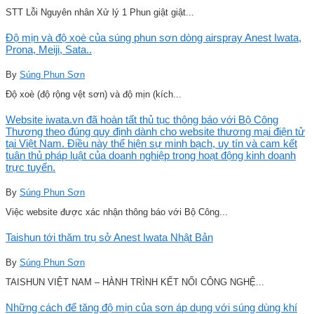
STT Lỗi Nguyên nhân Xử lý 1 Phun giật giật...
Độ mịn và độ xoè của súng phun sơn dòng airspray Anest Iwata,
Prona, Meiji, Sata..
By
Súng Phun Sơn
Độ xoè (độ rộng vệt sơn) và độ mịn (kích...
Website iwata.vn đã hoàn tất thủ tục thông báo với Bộ Công
Thương theo đúng quy định dành cho website thương mại điện tử
tại Việt Nam. Điều này thể hiện sự minh bạch, uy tín và cam kết
tuân thủ pháp luật của doanh nghiệp trong hoạt động kinh doanh
trực tuyến.
By
Súng Phun Sơn
Việc website được xác nhận thông báo với Bộ Công...
Taishun tới thăm trụ sở Anest Iwata Nhật Bản
By
Súng Phun Sơn
TAISHUN VIỆT NAM – HÀNH TRÌNH KẾT NỐI CÔNG NGHỆ...
Những cách để tăng độ mịn của sơn áp dụng với súng dùng khí