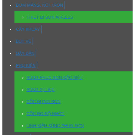
BƠM MÀNG, NỒI TRỘN
THIẾT BỊ SƠN AIRLESS
CÂY KHUẤY
BÚT VẼ
DÂY DẪN
PHỤ KIỆN
SÚNG PHUN SƠN ĐẶC BIỆT
SÚNG XỊT BỤI
CỐC ĐỰNG SƠN
CỐC ĐO ĐỘ NHỚT
LINH KIỆN SÚNG PHUN SƠN