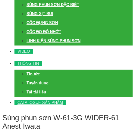
SÚNG PHUN SƠN ĐẶC BIỆT
SÚNG XỊT BỤI
CỐC ĐỰNG SƠN
CỐC ĐO ĐỘ NHỚT
LINH KIỆN SÚNG PHUN SƠN
VIDEO
THÔNG TIN
Tin tức
Tuyển dụng
Tải tài liệu
CATALOGUE SẢN PHẨM
Súng phun sơn W-61-3G WIDER-61
Anest Iwata