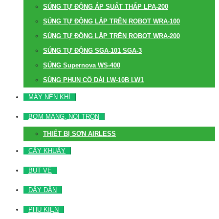
SÚNG TỰ ĐỘNG ÁP SUẤT THẤP LPA-200
SÚNG TỰ ĐỘNG LẮP TRÊN ROBOT WRA-100
SÚNG TỰ ĐỘNG LẮP TRÊN ROBOT WRA-200
SÚNG TỰ ĐỘNG SGA-101 SGA-3
SÚNG Supernova WS-400
SÚNG PHUN CỔ DÀI LW-10B LW1
MÁY NÉN KHÍ
BƠM MÀNG, NỒI TRỘN
THIẾT BỊ SƠN AIRLESS
CÂY KHUẤY
BÚT VẼ
DÂY DẪN
PHỤ KIỆN