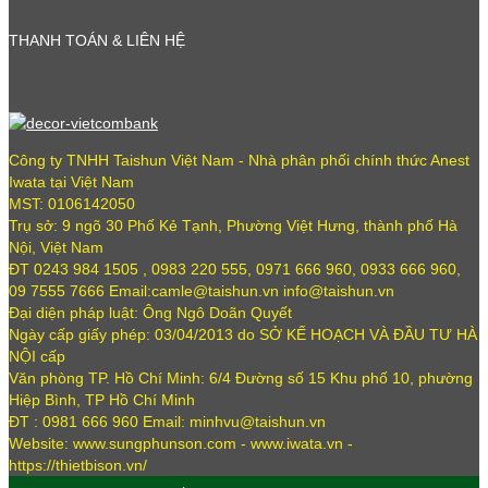
THANH TOÁN & LIÊN HỆ
Công ty TNHH Taishun Việt Nam - Nhà phân phối chính thức Anest
Iwata tại Việt Nam
MST: 0106142050
Trụ sở: 9 ngõ 30 Phố Kẻ Tạnh, Phường Việt Hưng, thành phố Hà
Nội, Việt Nam
ĐT 0243 984 1505 , 0983 220 555, 0971 666 960, 0933 666 960,
09 7555 7666 Email:camle@taishun.vn info@taishun.vn
Đại diện pháp luật: Ông Ngô Doãn Quyết
Ngày cấp giấy phép: 03/04/2013 do SỞ KẾ HOẠCH VÀ ĐẦU TƯ HÀ
NỘI cấp
Văn phòng TP. Hồ Chí Minh: 6/4 Đường số 15 Khu phố 10, phường
Hiệp Bình, TP Hồ Chí Minh
ĐT : 0981 666 960 Email: minhvu@taishun.vn
Website: www.sungphunson.com - www.iwata.vn -
https://thietbison.vn/