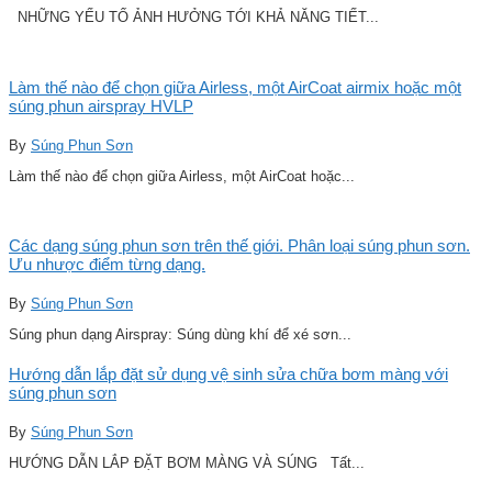
NHỮNG YẾU TỐ ẢNH HƯỞNG TỚI KHẢ NĂNG TIẾT...
Làm thế nào để chọn giữa Airless, một AirCoat airmix hoặc một
súng phun airspray HVLP
By
Súng Phun Sơn
Làm thế nào để chọn giữa Airless, một AirCoat hoặc...
Các dạng súng phun sơn trên thế giới. Phân loại súng phun sơn.
Ưu nhược điểm từng dạng.
By
Súng Phun Sơn
Súng phun dạng Airspray: Súng dùng khí để xé sơn...
Hướng dẫn lắp đặt sử dụng vệ sinh sửa chữa bơm màng với
súng phun sơn
By
Súng Phun Sơn
HƯỚNG DẪN LẮP ĐẶT BƠM MÀNG VÀ SÚNG Tất...