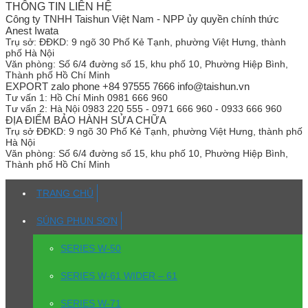
THÔNG TIN LIÊN HỆ
Công ty TNHH Taishun Việt Nam - NPP ủy quyền chính thức
Anest Iwata
Trụ sở:
ĐĐKD: 9 ngõ 30 Phố Kẻ Tạnh, phường Việt Hưng, thành
phố Hà Nội
Văn phòng:
Số 6/4 đường số 15, khu phố 10, Phường Hiệp Bình,
Thành phố Hồ Chí Minh
EXPORT zalo phone +84 97555 7666 info@taishun.vn
Tư vấn 1:
Hồ Chí Minh 0981 666 960
Tư vấn 2:
Hà Nội 0983 220 555 - 0971 666 960 - 0933 666 960
ĐỊA ĐIỂM BẢO HÀNH SỬA CHỮA
Trụ sở
ĐĐKD: 9 ngõ 30 Phố Kẻ Tạnh, phường Việt Hưng, thành phố
Hà Nội
Văn phòng:
Số 6/4 đường số 15, khu phố 10, Phường Hiệp Bình,
Thành phố Hồ Chí Minh
TRANG CHỦ
SÚNG PHUN SƠN
SERIES W-50
SERIES W-61 WIDER – 61
SERIES W-71