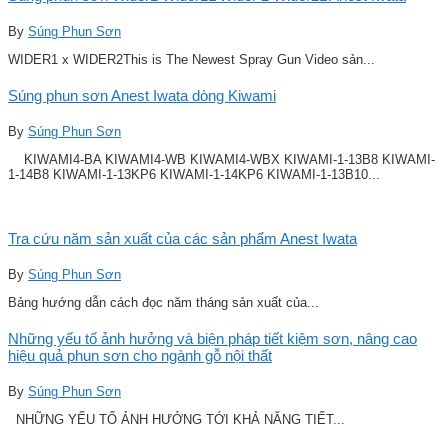
By
Súng Phun Sơn
WIDER1 x WIDER2This is The Newest Spray Gun Video sản...
Súng phun sơn Anest Iwata dòng Kiwami
By
Súng Phun Sơn
KIWAMI4-BA KIWAMI4-WB KIWAMI4-WBX KIWAMI-1-13B8 KIWAMI-
1-14B8 KIWAMI-1-13KP6 KIWAMI-1-14KP6 KIWAMI-1-13B10...
Tra cứu năm sản xuất của các sản phẩm Anest Iwata
By
Súng Phun Sơn
Bảng hướng dẫn cách đọc năm tháng sản xuất của...
Những yếu tố ảnh hưởng và biện pháp tiết kiệm sơn, nâng cao
hiệu quả phun sơn cho ngành gỗ nội thất
By
Súng Phun Sơn
NHỮNG YẾU TỐ ẢNH HƯỞNG TỚI KHẢ NĂNG TIẾT...