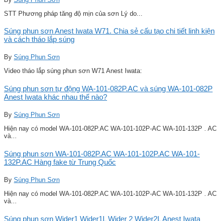
STT Phương pháp tăng độ mịn của sơn Lý do...
Súng phun sơn Anest Iwata W71. Chia sẻ cấu tạo chi tiết linh kiện
và cách tháo lắp súng
By
Súng Phun Sơn
Video tháo lắp súng phun sơn W71 Anest Iwata:
Súng phun sơn tự động WA-101-082P.AC và súng WA-101-082P
Anest Iwata khác nhau thế nào?
By
Súng Phun Sơn
Hiện nay có model WA-101-082P.AC WA-101-102P-AC WA-101-132P . AC
và...
Súng phun sơn WA-101-082P.AC WA-101-102P.AC WA-101-
132P.AC Hàng fake từ Trung Quốc
By
Súng Phun Sơn
Hiện nay có model WA-101-082P.AC WA-101-102P-AC WA-101-132P . AC
và...
Súng phun sơn Wider1 Wider1L Wider 2 Wider2L Anest Iwata