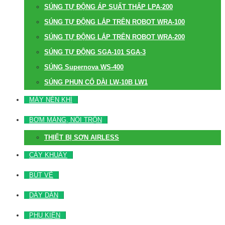
SÚNG TỰ ĐỘNG ÁP SUẤT THẤP LPA-200
SÚNG TỰ ĐỘNG LẮP TRÊN ROBOT WRA-100
SÚNG TỰ ĐỘNG LẮP TRÊN ROBOT WRA-200
SÚNG TỰ ĐỘNG SGA-101 SGA-3
SÚNG Supernova WS-400
SÚNG PHUN CỔ DÀI LW-10B LW1
MÁY NÉN KHÍ
BƠM MÀNG, NỒI TRỘN
THIẾT BỊ SƠN AIRLESS
CÂY KHUẤY
BÚT VẼ
DÂY DẪN
PHỤ KIỆN