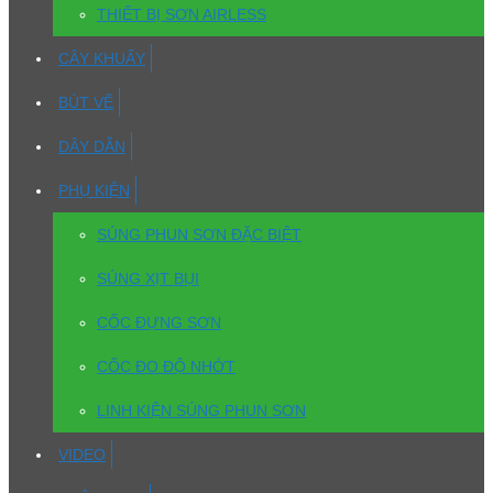
THIẾT BỊ SƠN AIRLESS
CÂY KHUẤY
BÚT VẼ
DÂY DẪN
PHỤ KIỆN
SÚNG PHUN SƠN ĐẶC BIỆT
SÚNG XỊT BỤI
CỐC ĐỰNG SƠN
CỐC ĐO ĐỘ NHỚT
LINH KIỆN SÚNG PHUN SƠN
VIDEO