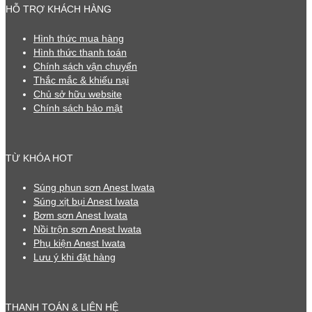
HỖ TRỢ KHÁCH HÀNG
Hình thức mua hàng
Hình thức thanh toán
Chính sách vận chuyển
Thắc mắc & khiếu nại
Chủ sở hữu website
Chính sách bảo mật
TỪ KHÓA HOT
Súng phun sơn Anest Iwata
Súng xịt bụi Anest Iwata
Bơm sơn Anest Iwata
Nồi trộn sơn Anest Iwata
Phụ kiện Anest Iwata
Lưu ý khi đặt hàng
THANH TOÁN & LIÊN HỆ