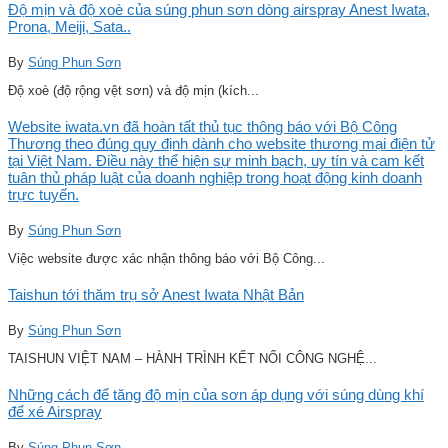
Độ mịn và độ xoè của súng phun sơn dòng airspray Anest Iwata,
Prona, Meiji, Sata..
By
Súng Phun Sơn
Độ xoè (độ rộng vệt sơn) và độ mịn (kích...
Website iwata.vn đã hoàn tất thủ tục thông báo với Bộ Công
Thương theo đúng quy định dành cho website thương mại điện tử
tại Việt Nam. Điều này thể hiện sự minh bạch, uy tín và cam kết
tuân thủ pháp luật của doanh nghiệp trong hoạt động kinh doanh
trực tuyến.
By
Súng Phun Sơn
Việc website được xác nhận thông báo với Bộ Công...
Taishun tới thăm trụ sở Anest Iwata Nhật Bản
By
Súng Phun Sơn
TAISHUN VIỆT NAM – HÀNH TRÌNH KẾT NỐI CÔNG NGHỆ...
Những cách để tăng độ mịn của sơn áp dụng với súng dùng khí
để xé Airspray
By
Súng Phun Sơn