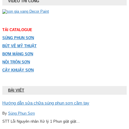
VIDEO THI CÔNG
TẢI CATALOGUE
SÚNG PHUN SƠN
BÚT VẼ MỸ THUẬT
BƠM MÀNG SƠN
NỒI TRỘN SƠN
CÂY KHUẤY SƠN
BÀI VIẾT
Hướng dẫn sửa chữa súng phun sơn cầm tay
By
Súng Phun Sơn
STT Lỗi Nguyên nhân Xử lý 1 Phun giật giật...