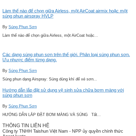
Làm thế nào để chọn giữa Airless, một AirCoat airmix hoặc một
súng phun airspray HVLP
By
Súng Phun Sơn
Làm thế nào để chọn giữa Airless, một AirCoat hoặc...
Các dạng súng phun sơn trên thế giới. Phân loại súng phun sơn.
Ưu nhược điểm từng dạng.
By
Súng Phun Sơn
Súng phun dạng Airspray: Súng dùng khí để xé sơn...
Hướng dẫn lắp đặt sử dụng vệ sinh sửa chữa bơm màng với
súng phun sơn
By
Súng Phun Sơn
HƯỚNG DẪN LẮP ĐẶT BƠM MÀNG VÀ SÚNG Tất...
THÔNG TIN LIÊN HỆ
Công ty TNHH Taishun Việt Nam - NPP ủy quyền chính thức