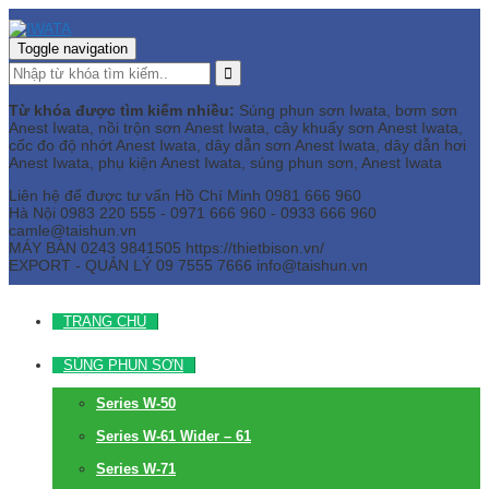
Toggle navigation
Từ khóa được tìm kiếm nhiều:
Súng phun sơn Iwata, bơm sơn
Anest Iwata, nồi trộn sơn Anest Iwata, cây khuấy sơn Anest Iwata,
cốc đo độ nhớt Anest Iwata, dây dẫn sơn Anest Iwata, dây dẫn hơi
Anest Iwata, phụ kiện Anest Iwata, súng phun sơn, Anest Iwata
Liên hệ để được tư vấn
Hồ Chí Minh
0981 666 960
Hà Nội
0983 220 555 - 0971 666 960 - 0933 666 960
camle@taishun.vn
MÁY BÀN
0243 9841505 https://thietbison.vn/
EXPORT - QUẢN LÝ
09 7555 7666
info@taishun.vn
TRANG CHỦ
SÚNG PHUN SƠN
Series W-50
Series W-61 Wider – 61
Series W-71