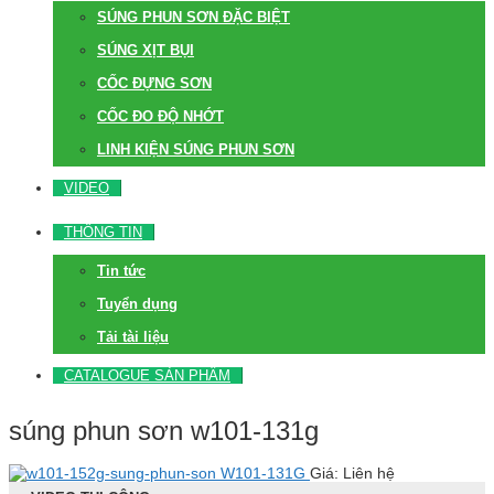
SÚNG PHUN SƠN ĐẶC BIỆT
SÚNG XỊT BỤI
CỐC ĐỰNG SƠN
CỐC ĐO ĐỘ NHỚT
LINH KIỆN SÚNG PHUN SƠN
VIDEO
THÔNG TIN
Tin tức
Tuyển dụng
Tải tài liệu
CATALOGUE SẢN PHẨM
súng phun sơn w101-131g
W101-131G
Giá: Liên hệ