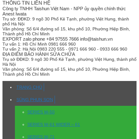
THÔNG TIN LIÊN HỆ
Công ty TNHH Taishun Việt Nam - NPP ủy quyền chính thức
Anest Iwata
Trụ sở:
ĐĐKD: 9 ngõ 30 Phố Kẻ Tạnh, phường Việt Hưng, thành
phố Hà Nội
Văn phòng:
Số 6/4 đường số 15, khu phố 10, Phường Hiệp Bình,
Thành phố Hồ Chí Minh
EXPORT zalo phone +84 97555 7666 info@taishun.vn
Tư vấn 1:
Hồ Chí Minh 0981 666 960
Tư vấn 2:
Hà Nội 0983 220 555 - 0971 666 960 - 0933 666 960
ĐỊA ĐIỂM BẢO HÀNH SỬA CHỮA
Trụ sở
ĐĐKD: 9 ngõ 30 Phố Kẻ Tạnh, phường Việt Hưng, thành phố
Hà Nội
Văn phòng:
Số 6/4 đường số 15, khu phố 10, Phường Hiệp Bình,
Thành phố Hồ Chí Minh
TRANG CHỦ
SÚNG PHUN SƠN
SERIES W-50
SERIES W-61 WIDER – 61
SERIES W-71