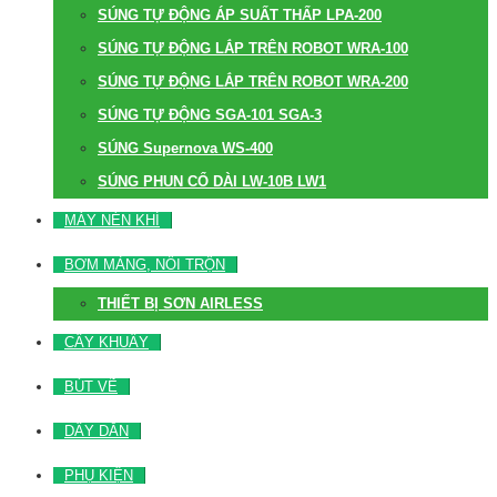
SÚNG TỰ ĐỘNG ÁP SUẤT THẤP LPA-200
SÚNG TỰ ĐỘNG LẮP TRÊN ROBOT WRA-100
SÚNG TỰ ĐỘNG LẮP TRÊN ROBOT WRA-200
SÚNG TỰ ĐỘNG SGA-101 SGA-3
SÚNG Supernova WS-400
SÚNG PHUN CỔ DÀI LW-10B LW1
MÁY NÉN KHÍ
BƠM MÀNG, NỒI TRỘN
THIẾT BỊ SƠN AIRLESS
CÂY KHUẤY
BÚT VẼ
DÂY DẪN
PHỤ KIỆN