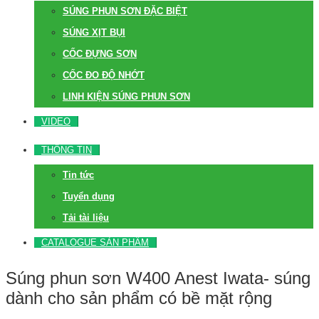
SÚNG PHUN SƠN ĐẶC BIỆT
SÚNG XỊT BỤI
CỐC ĐỰNG SƠN
CỐC ĐO ĐỘ NHỚT
LINH KIỆN SÚNG PHUN SƠN
VIDEO
THÔNG TIN
Tin tức
Tuyển dụng
Tải tài liệu
CATALOGUE SẢN PHẨM
Súng phun sơn W400 Anest Iwata- súng
dành cho sản phẩm có bề mặt rộng