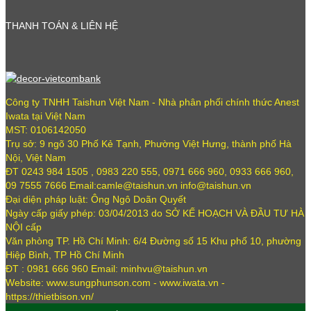
THANH TOÁN & LIÊN HỆ
Công ty TNHH Taishun Việt Nam - Nhà phân phối chính thức Anest
Iwata tại Việt Nam
MST: 0106142050
Trụ sở: 9 ngõ 30 Phố Kẻ Tạnh, Phường Việt Hưng, thành phố Hà
Nội, Việt Nam
ĐT 0243 984 1505 , 0983 220 555, 0971 666 960, 0933 666 960,
09 7555 7666 Email:camle@taishun.vn info@taishun.vn
Đại diện pháp luật: Ông Ngô Doãn Quyết
Ngày cấp giấy phép: 03/04/2013 do SỞ KẾ HOẠCH VÀ ĐẦU TƯ HÀ
NỘI cấp
Văn phòng TP. Hồ Chí Minh: 6/4 Đường số 15 Khu phố 10, phường
Hiệp Bình, TP Hồ Chí Minh
ĐT : 0981 666 960 Email: minhvu@taishun.vn
Website: www.sungphunson.com - www.iwata.vn -
https://thietbison.vn/