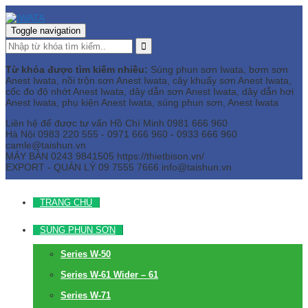
Toggle navigation
Từ khóa được tìm kiếm nhiều:
Súng phun sơn Iwata, bơm sơn
Anest Iwata, nồi trộn sơn Anest Iwata, cây khuấy sơn Anest Iwata,
cốc đo độ nhớt Anest Iwata, dây dẫn sơn Anest Iwata, dây dẫn hơi
Anest Iwata, phụ kiện Anest Iwata, súng phun sơn, Anest Iwata
Liên hệ để được tư vấn
Hồ Chí Minh
0981 666 960
Hà Nội
0983 220 555 - 0971 666 960 - 0933 666 960
camle@taishun.vn
MÁY BÀN
0243 9841505 https://thietbison.vn/
EXPORT - QUẢN LÝ
09 7555 7666
info@taishun.vn
TRANG CHỦ
SÚNG PHUN SƠN
Series W-50
Series W-61 Wider – 61
Series W-71