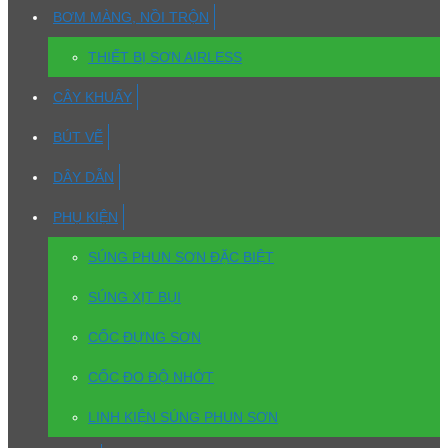
BƠM MÀNG, NỒI TRỘN
THIẾT BỊ SƠN AIRLESS
CÂY KHUẤY
BÚT VẼ
DÂY DẪN
PHỤ KIỆN
SÚNG PHUN SƠN ĐẶC BIỆT
SÚNG XỊT BỤI
CỐC ĐỰNG SƠN
CỐC ĐO ĐỘ NHỚT
LINH KIỆN SÚNG PHUN SƠN