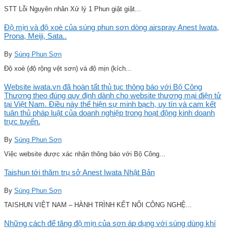
STT Lỗi Nguyên nhân Xử lý 1 Phun giật giật...
Độ mịn và độ xoè của súng phun sơn dòng airspray Anest Iwata,
Prona, Meiji, Sata..
By
Súng Phun Sơn
Độ xoè (độ rộng vệt sơn) và độ mịn (kích...
Website iwata.vn đã hoàn tất thủ tục thông báo với Bộ Công
Thương theo đúng quy định dành cho website thương mại điện tử
tại Việt Nam. Điều này thể hiện sự minh bạch, uy tín và cam kết
tuân thủ pháp luật của doanh nghiệp trong hoạt động kinh doanh
trực tuyến.
By
Súng Phun Sơn
Việc website được xác nhận thông báo với Bộ Công...
Taishun tới thăm trụ sở Anest Iwata Nhật Bản
By
Súng Phun Sơn
TAISHUN VIỆT NAM – HÀNH TRÌNH KẾT NỐI CÔNG NGHỆ...
Những cách để tăng độ mịn của sơn áp dụng với súng dùng khí