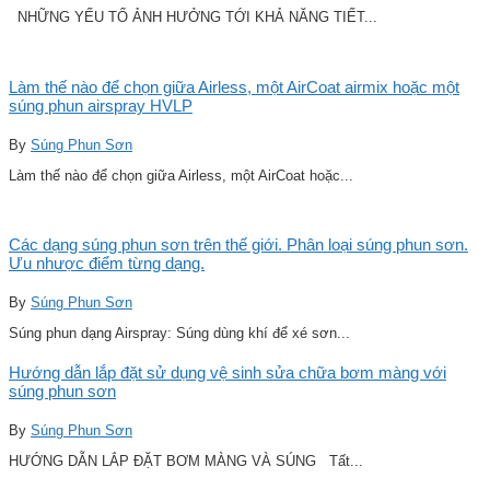
NHỮNG YẾU TỐ ẢNH HƯỞNG TỚI KHẢ NĂNG TIẾT...
Làm thế nào để chọn giữa Airless, một AirCoat airmix hoặc một
súng phun airspray HVLP
By
Súng Phun Sơn
Làm thế nào để chọn giữa Airless, một AirCoat hoặc...
Các dạng súng phun sơn trên thế giới. Phân loại súng phun sơn.
Ưu nhược điểm từng dạng.
By
Súng Phun Sơn
Súng phun dạng Airspray: Súng dùng khí để xé sơn...
Hướng dẫn lắp đặt sử dụng vệ sinh sửa chữa bơm màng với
súng phun sơn
By
Súng Phun Sơn
HƯỚNG DẪN LẮP ĐẶT BƠM MÀNG VÀ SÚNG Tất...