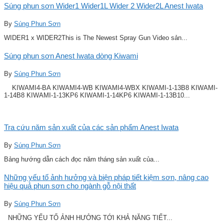
Súng phun sơn Wider1 Wider1L Wider 2 Wider2L Anest Iwata
By
Súng Phun Sơn
WIDER1 x WIDER2This is The Newest Spray Gun Video sản...
Súng phun sơn Anest Iwata dòng Kiwami
By
Súng Phun Sơn
KIWAMI4-BA KIWAMI4-WB KIWAMI4-WBX KIWAMI-1-13B8 KIWAMI-
1-14B8 KIWAMI-1-13KP6 KIWAMI-1-14KP6 KIWAMI-1-13B10...
Tra cứu năm sản xuất của các sản phẩm Anest Iwata
By
Súng Phun Sơn
Bảng hướng dẫn cách đọc năm tháng sản xuất của...
Những yếu tố ảnh hưởng và biện pháp tiết kiệm sơn, nâng cao
hiệu quả phun sơn cho ngành gỗ nội thất
By
Súng Phun Sơn
NHỮNG YẾU TỐ ẢNH HƯỞNG TỚI KHẢ NĂNG TIẾT...