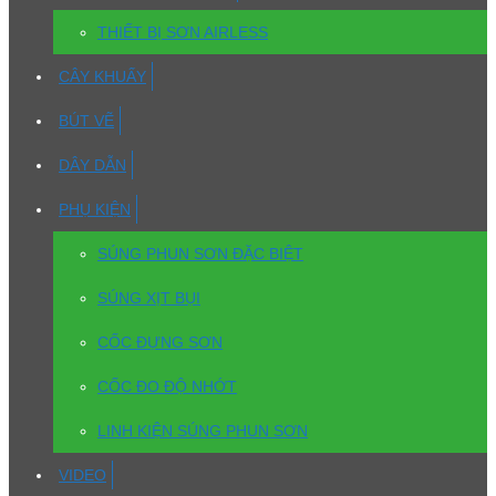
THIẾT BỊ SƠN AIRLESS
CÂY KHUẤY
BÚT VẼ
DÂY DẪN
PHỤ KIỆN
SÚNG PHUN SƠN ĐẶC BIỆT
SÚNG XỊT BỤI
CỐC ĐỰNG SƠN
CỐC ĐO ĐỘ NHỚT
LINH KIỆN SÚNG PHUN SƠN
VIDEO