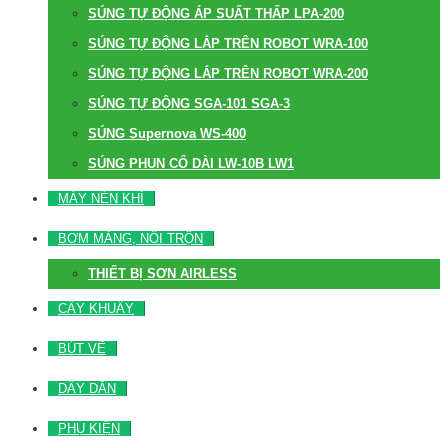
SÚNG TỰ ĐỘNG ÁP SUẤT THẤP LPA-200
SÚNG TỰ ĐỘNG LẮP TRÊN ROBOT WRA-100
SÚNG TỰ ĐỘNG LẮP TRÊN ROBOT WRA-200
SÚNG TỰ ĐỘNG SGA-101 SGA-3
SÚNG Supernova WS-400
SÚNG PHUN CỔ DÀI LW-10B LW1
MÁY NÉN KHÍ
BƠM MÀNG, NỒI TRỘN
THIẾT BỊ SƠN AIRLESS
CÂY KHUẤY
BÚT VẼ
DÂY DẪN
PHỤ KIỆN