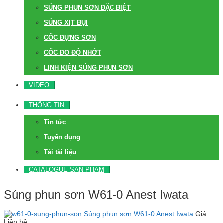
SÚNG PHUN SƠN ĐẶC BIỆT
SÚNG XỊT BỤI
CỐC ĐỰNG SƠN
CỐC ĐO ĐỘ NHỚT
LINH KIỆN SÚNG PHUN SƠN
VIDEO
THÔNG TIN
Tin tức
Tuyển dụng
Tải tài liệu
CATALOGUE SẢN PHẨM
Súng phun sơn W61-0 Anest Iwata
Súng phun sơn W61-0 Anest Iwata
Giá:
Liên hệ