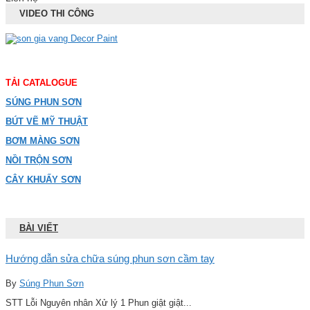
VIDEO THI CÔNG
TẢI CATALOGUE
SÚNG PHUN SƠN
BÚT VẼ MỸ THUẬT
BƠM MÀNG SƠN
NỒI TRỘN SƠN
CÂY KHUẤY SƠN
BÀI VIẾT
Hướng dẫn sửa chữa súng phun sơn cầm tay
By
Súng Phun Sơn
STT Lỗi Nguyên nhân Xử lý 1 Phun giật giật...