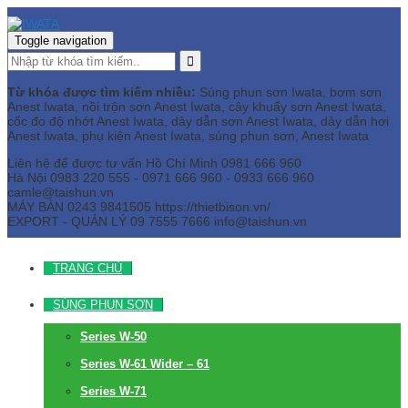
Toggle navigation
Từ khóa được tìm kiếm nhiều:
Súng phun sơn Iwata, bơm sơn
Anest Iwata, nồi trộn sơn Anest Iwata, cây khuấy sơn Anest Iwata,
cốc đo độ nhớt Anest Iwata, dây dẫn sơn Anest Iwata, dây dẫn hơi
Anest Iwata, phụ kiện Anest Iwata, súng phun sơn, Anest Iwata
Liên hệ để được tư vấn
Hồ Chí Minh
0981 666 960
Hà Nội
0983 220 555 - 0971 666 960 - 0933 666 960
camle@taishun.vn
MÁY BÀN
0243 9841505 https://thietbison.vn/
EXPORT - QUẢN LÝ
09 7555 7666
info@taishun.vn
TRANG CHỦ
SÚNG PHUN SƠN
Series W-50
Series W-61 Wider – 61
Series W-71