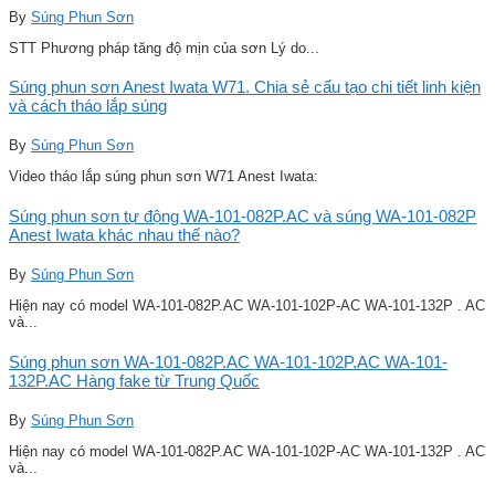
By
Súng Phun Sơn
STT Phương pháp tăng độ mịn của sơn Lý do...
Súng phun sơn Anest Iwata W71. Chia sẻ cấu tạo chi tiết linh kiện
và cách tháo lắp súng
By
Súng Phun Sơn
Video tháo lắp súng phun sơn W71 Anest Iwata:
Súng phun sơn tự động WA-101-082P.AC và súng WA-101-082P
Anest Iwata khác nhau thế nào?
By
Súng Phun Sơn
Hiện nay có model WA-101-082P.AC WA-101-102P-AC WA-101-132P . AC
và...
Súng phun sơn WA-101-082P.AC WA-101-102P.AC WA-101-
132P.AC Hàng fake từ Trung Quốc
By
Súng Phun Sơn
Hiện nay có model WA-101-082P.AC WA-101-102P-AC WA-101-132P . AC
và...