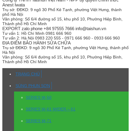
Anest Iwata
Trụ sở:
ĐĐKD: 9 ngõ 30 Phố Kẻ Tạnh, phường Việt Hưng, thành
phố Hà Nội
Văn phòng:
Số 6/4 đường số 15, khu phố 10, Phường Hiệp Bình,
Thành phố Hồ Chí Minh
EXPORT zalo phone +84 97555 7666 info@taishun.vn
Tư vấn 1:
Hồ Chí Minh 0981 666 960
Tư vấn 2:
Hà Nội 0983 220 555 - 0971 666 960 - 0933 666 960
ĐỊA ĐIỂM BẢO HÀNH SỬA CHỮA
Trụ sở
ĐĐKD: 9 ngõ 30 Phố Kẻ Tạnh, phường Việt Hưng, thành phố
Hà Nội
Văn phòng:
Số 6/4 đường số 15, khu phố 10, Phường Hiệp Bình,
Thành phố Hồ Chí Minh
TRANG CHỦ
SÚNG PHUN SƠN
SERIES W-50
SERIES W-61 WIDER – 61
SERIES W-71