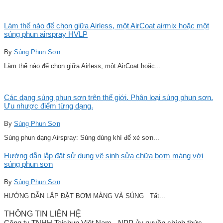
Làm thế nào để chọn giữa Airless, một AirCoat airmix hoặc một
súng phun airspray HVLP
By
Súng Phun Sơn
Làm thế nào để chọn giữa Airless, một AirCoat hoặc...
Các dạng súng phun sơn trên thế giới. Phân loại súng phun sơn.
Ưu nhược điểm từng dạng.
By
Súng Phun Sơn
Súng phun dạng Airspray: Súng dùng khí để xé sơn...
Hướng dẫn lắp đặt sử dụng vệ sinh sửa chữa bơm màng với
súng phun sơn
By
Súng Phun Sơn
HƯỚNG DẪN LẮP ĐẶT BƠM MÀNG VÀ SÚNG Tất...
THÔNG TIN LIÊN HỆ
Công ty TNHH Taishun Việt Nam - NPP ủy quyền chính thức