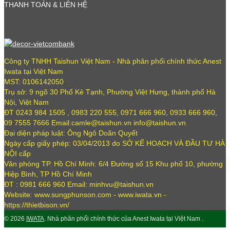
THANH TOÁN & LIÊN HỆ
Công ty TNHH Taishun Việt Nam - Nhà phân phối chính thức Anest
Iwata tại Việt Nam
MST: 0106142050
Trụ sở: 9 ngõ 30 Phố Kẻ Tạnh, Phường Việt Hưng, thành phố Hà
Nội, Việt Nam
ĐT 0243 984 1505 , 0983 220 555, 0971 666 960, 0933 666 960,
09 7555 7666 Email:camle@taishun.vn info@taishun.vn
Đại diện pháp luật: Ông Ngô Doãn Quyết
Ngày cấp giấy phép: 03/04/2013 do SỞ KẾ HOẠCH VÀ ĐẦU TƯ HÀ
NỘI cấp
Văn phòng TP. Hồ Chí Minh: 6/4 Đường số 15 Khu phố 10, phường
Hiệp Bình, TP Hồ Chí Minh
ĐT : 0981 666 960 Email: minhvu@taishun.vn
Website: www.sungphunson.com - www.iwata.vn -
https://thietbison.vn/
© 2026
IWATA
. Nhà phân phối chính thức của Anest Iwata tại Việt Nam .