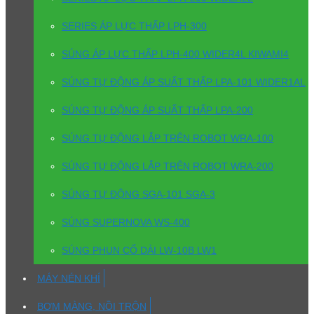
SERIES ÁP LỰC THẤP LPH-300
SÚNG ÁP LỰC THẤP LPH-400 WIDER4L KIWAMI4
SÚNG TỰ ĐỘNG ÁP SUẤT THẤP LPA-101 WIDER1AL
SÚNG TỰ ĐỘNG ÁP SUẤT THẤP LPA-200
SÚNG TỰ ĐỘNG LẮP TRÊN ROBOT WRA-100
SÚNG TỰ ĐỘNG LẮP TRÊN ROBOT WRA-200
SÚNG TỰ ĐỘNG SGA-101 SGA-3
SÚNG SUPERNOVA WS-400
SÚNG PHUN CỔ DÀI LW-10B LW1
MÁY NÉN KHÍ
BƠM MÀNG, NỒI TRỘN