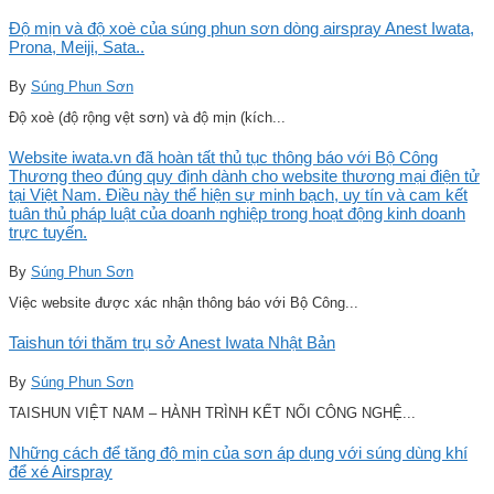
Độ mịn và độ xoè của súng phun sơn dòng airspray Anest Iwata,
Prona, Meiji, Sata..
By
Súng Phun Sơn
Độ xoè (độ rộng vệt sơn) và độ mịn (kích...
Website iwata.vn đã hoàn tất thủ tục thông báo với Bộ Công
Thương theo đúng quy định dành cho website thương mại điện tử
tại Việt Nam. Điều này thể hiện sự minh bạch, uy tín và cam kết
tuân thủ pháp luật của doanh nghiệp trong hoạt động kinh doanh
trực tuyến.
By
Súng Phun Sơn
Việc website được xác nhận thông báo với Bộ Công...
Taishun tới thăm trụ sở Anest Iwata Nhật Bản
By
Súng Phun Sơn
TAISHUN VIỆT NAM – HÀNH TRÌNH KẾT NỐI CÔNG NGHỆ...
Những cách để tăng độ mịn của sơn áp dụng với súng dùng khí
để xé Airspray