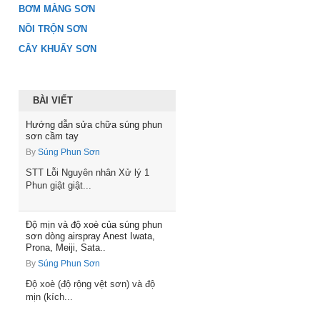
BƠM MÀNG SƠN
NỒI TRỘN SƠN
CÂY KHUẤY SƠN
BÀI VIẾT
Hướng dẫn sửa chữa súng phun
sơn cầm tay
By
Súng Phun Sơn
STT Lỗi Nguyên nhân Xử lý 1
Phun giật giật...
Độ mịn và độ xoè của súng phun
sơn dòng airspray Anest Iwata,
Prona, Meiji, Sata..
By
Súng Phun Sơn
Độ xoè (độ rộng vệt sơn) và độ
mịn (kích...