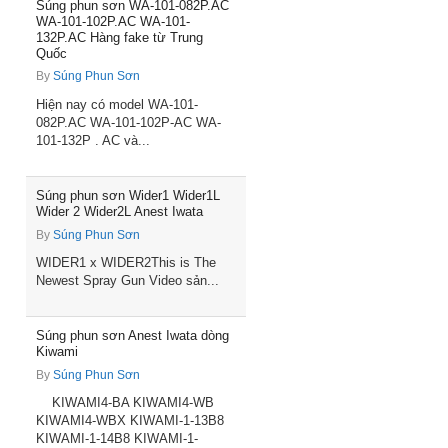
Súng phun sơn WA-101-082P.AC
WA-101-102P.AC WA-101-
132P.AC Hàng fake từ Trung
Quốc
By
Súng Phun Sơn
Hiện nay có model WA-101-
082P.AC WA-101-102P-AC WA-
101-132P . AC và...
Súng phun sơn Wider1 Wider1L
Wider 2 Wider2L Anest Iwata
By
Súng Phun Sơn
WIDER1 x WIDER2This is The
Newest Spray Gun Video sản...
Súng phun sơn Anest Iwata dòng
Kiwami
By
Súng Phun Sơn
KIWAMI4-BA KIWAMI4-WB
KIWAMI4-WBX KIWAMI-1-13B8
KIWAMI-1-14B8 KIWAMI-1-