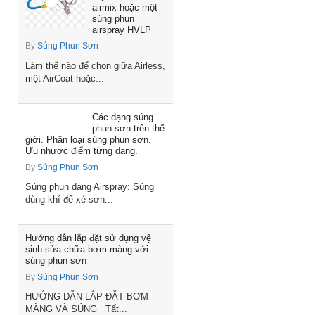
airmix hoặc một
súng phun
airspray HVLP
By
Súng Phun Sơn
Làm thế nào để chọn giữa Airless,
một AirCoat hoặc...
Các dạng súng
phun sơn trên thế
giới. Phân loại súng phun sơn.
Ưu nhược điểm từng dạng.
By
Súng Phun Sơn
Súng phun dạng Airspray: Súng
dùng khí để xé sơn...
Hướng dẫn lắp đặt sử dụng vệ
sinh sửa chữa bơm màng với
súng phun sơn
By
Súng Phun Sơn
HƯỚNG DẪN LẮP ĐẶT BƠM
MÀNG VÀ SÚNG Tất...