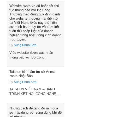
Website iwata.vn đã hoàn tất thủ
tục thông báo với Bộ Công
Thương theo đúng quy định dành
cho website thương mại điện tử
tại Việt Nam. Điều này thể hiện
sự minh bạch, uy tín và cam kết
tuân thủ pháp luật của doanh
nghiệp trong hoạt động kinh doanh
trực tuyến.
By
Súng Phun Sơn
Việc website được xác nhận
thông báo với Bộ Công...
Taishun tới thăm trụ sở Anest
Iwata Nhật Bản
By
Súng Phun Sơn
TAISHUN VIỆT NAM – HÀNH
TRÌNH KẾT NỐI CÔNG NGHỆ...
Những cách để tăng độ mịn của
sơn áp dụng với súng dùng khí để
xé Airspray