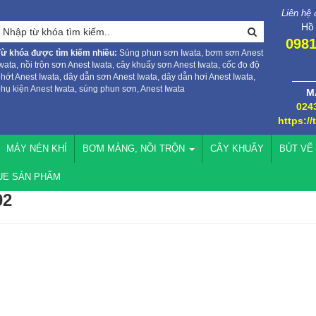
Liên hệ
Hồ
0981
Từ khóa được tìm kiếm nhiều:
Súng phun sơn Iwata, bơm sơn Anest
wata, nồi trộn sơn Anest Iwata, cây khuấy sơn Anest Iwata, cốc đo độ
hớt Anest Iwata, dây dẫn sơn Anest Iwata, dây dẫn hơi Anest Iwata,
hụ kiện Anest Iwata, súng phun sơn, Anest Iwata
M
024
https://
MÁY NÉN KHÍ
BƠM MÀNG, NỒI TRỘN
CÂY KHUẤY
BÚT VẼ
UE SẢN PHẨM
02