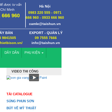
 để được tư vấn
Hà Nội
 Chí Minh
0983 220 555 - 0971
 666 960
666 960 - 0933 666 960
camle@taishun.vn
ÁY BÀN
EXPORT - QUẢN LÝ
3 9841505
09 7555 7666
thietbison.vn/
info@taishun.vn
DÂY DẪN
PHỤ KIỆN
VIDEO THI CÔNG
TẢI CATALOGUE
SÚNG PHUN SƠN
BÚT VẼ MỸ THUẬT