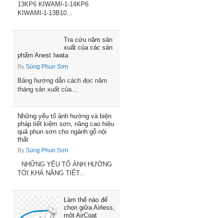
13KP6 KIWAMI-1-14KP6
KIWAMI-1-13B10...
Tra cứu năm sản
xuất của các sản
phẩm Anest Iwata
By
Súng Phun Sơn
Bảng hướng dẫn cách đọc năm
tháng sản xuất của...
Những yếu tố ảnh hưởng và biện
pháp tiết kiệm sơn, nâng cao hiệu
quả phun sơn cho ngành gỗ nội
thất
By
Súng Phun Sơn
NHỮNG YẾU TỐ ẢNH HƯỞNG
TỚI KHẢ NĂNG TIẾT...
Làm thế nào để
chọn giữa Airless,
một AirCoat