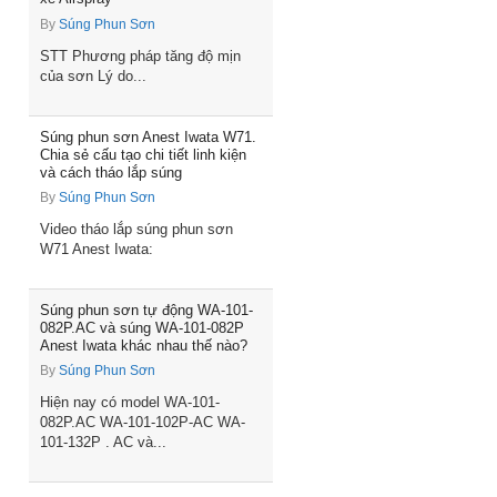
By
Súng Phun Sơn
STT Phương pháp tăng độ mịn
của sơn Lý do...
Súng phun sơn Anest Iwata W71.
Chia sẻ cấu tạo chi tiết linh kiện
và cách tháo lắp súng
By
Súng Phun Sơn
Video tháo lắp súng phun sơn
W71 Anest Iwata:
Súng phun sơn tự động WA-101-
082P.AC và súng WA-101-082P
Anest Iwata khác nhau thế nào?
By
Súng Phun Sơn
Hiện nay có model WA-101-
082P.AC WA-101-102P-AC WA-
101-132P . AC và...