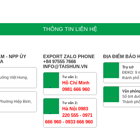
THÔNG TIN LIÊN HỆ
M - NPP ỦY
EXPORT ZALO PHONE
ĐỊA ĐIỂM BẢO
TA
+84 97555 7666
INFO@TAISHUN.VN
Trụ sở
ĐĐKD: 9 n
Tư vấn 1:
ường Việt Hưng,
thành phố
Hồ Chí Minh
0981 666 960
Văn phòn
Số 6/4 đư
 Phường Hiệp Bình,
Thành phố
Tư vấn 2:
Hà Nội 0983
220 555 - 0971
666 960 - 0933 666 960