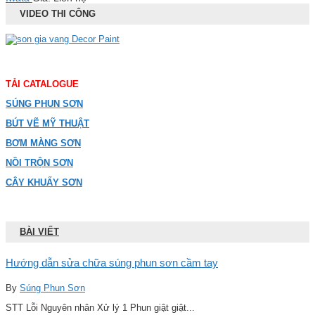
VIDEO THI CÔNG
TẢI CATALOGUE
SÚNG PHUN SƠN
BÚT VẼ MỸ THUẬT
BƠM MÀNG SƠN
NỒI TRỘN SƠN
CÂY KHUẤY SƠN
BÀI VIẾT
Hướng dẫn sửa chữa súng phun sơn cầm tay
By
Súng Phun Sơn
STT Lỗi Nguyên nhân Xử lý 1 Phun giật giật...