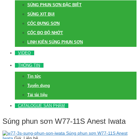
SÚNG PHUN SƠN ĐẶC BIỆT
SÚNG XỊT BỤI
CỐC ĐỰNG SƠN
CỐC ĐO ĐỘ NHỚT
LINH KIỆN SÚNG PHUN SƠN
VIDEO
THÔNG TIN
Tin tức
Tuyển dụng
Tải tài liệu
CATALOGUE SẢN PHẨM
Súng phun sơn W77-11S Anest Iwata
Súng phun sơn W77-11S Anest
Iwata
Giá: Liên hệ