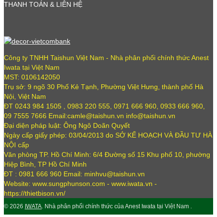
THANH TOÁN & LIÊN HỆ
Công ty TNHH Taishun Việt Nam - Nhà phân phối chính thức Anest
Iwata tại Việt Nam
MST: 0106142050
Trụ sở: 9 ngõ 30 Phố Kẻ Tạnh, Phường Việt Hưng, thành phố Hà
Nội, Việt Nam
ĐT 0243 984 1505 , 0983 220 555, 0971 666 960, 0933 666 960,
09 7555 7666 Email:camle@taishun.vn info@taishun.vn
Đại diện pháp luật: Ông Ngô Doãn Quyết
Ngày cấp giấy phép: 03/04/2013 do SỞ KẾ HOẠCH VÀ ĐẦU TƯ HÀ
NỘI cấp
Văn phòng TP. Hồ Chí Minh: 6/4 Đường số 15 Khu phố 10, phường
Hiệp Bình, TP Hồ Chí Minh
ĐT : 0981 666 960 Email: minhvu@taishun.vn
Website: www.sungphunson.com - www.iwata.vn -
https://thietbison.vn/
© 2026
IWATA
. Nhà phân phối chính thức của Anest Iwata tại Việt Nam .