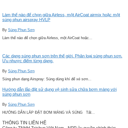
Làm thế nào để chọn giữa Airless, một AirCoat airmix hoặc một
súng phun airspray HVLP
By
Súng Phun Sơn
Làm thế nào để chọn giữa Airless, một AirCoat hoặc...
Các dạng súng phun sơn trên thế giới. Phân loại súng phun sơn.
Ưu nhược điểm từng dạng.
By
Súng Phun Sơn
Súng phun dạng Airspray: Súng dùng khí để xé sơn...
Hướng dẫn lắp đặt sử dụng vệ sinh sửa chữa bơm màng với
súng phun sơn
By
Súng Phun Sơn
HƯỚNG DẪN LẮP ĐẶT BƠM MÀNG VÀ SÚNG Tất...
THÔNG TIN LIÊN HỆ
Công ty TNHH Taishun Việt Nam - NPP ủy quyền chính thức