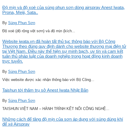
Độ mịn và độ xoè của súng phun sơn dòng airspray Anest Iwata,
Prona, Meiji, Sata..
By
Súng Phun Sơn
Độ xoè (độ rộng vệt sơn) và độ mịn (kích...
Website iwata.vn đã hoàn tất thủ tục thông báo với Bộ Công
Thương theo đúng quy định dành cho website thương mại điện tử
tại Việt Nam. Điều này thể hiện sự minh bạch, uy tín và cam kết
tuân thủ pháp luật của doanh nghiệp trong hoạt động kinh doanh
trực tuyến.
By
Súng Phun Sơn
Việc website được xác nhận thông báo với Bộ Công...
Taishun tới thăm trụ sở Anest Iwata Nhật Bản
By
Súng Phun Sơn
TAISHUN VIỆT NAM – HÀNH TRÌNH KẾT NỐI CÔNG NGHỆ...
Những cách để tăng độ mịn của sơn áp dụng với súng dùng khí
để xé Airspray