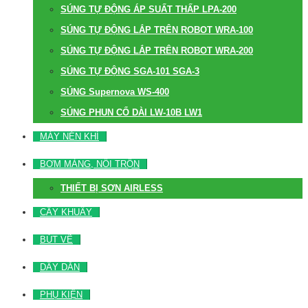
SÚNG TỰ ĐỘNG ÁP SUẤT THẤP LPA-200
SÚNG TỰ ĐỘNG LẮP TRÊN ROBOT WRA-100
SÚNG TỰ ĐỘNG LẮP TRÊN ROBOT WRA-200
SÚNG TỰ ĐỘNG SGA-101 SGA-3
SÚNG Supernova WS-400
SÚNG PHUN CỔ DÀI LW-10B LW1
MÁY NÉN KHÍ
BƠM MÀNG, NỒI TRỘN
THIẾT BỊ SƠN AIRLESS
CÂY KHUẤY
BÚT VẼ
DÂY DẪN
PHỤ KIỆN