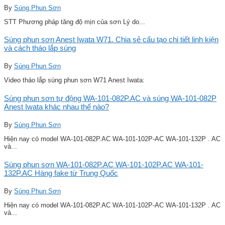
By
Súng Phun Sơn
STT Phương pháp tăng độ mịn của sơn Lý do...
Súng phun sơn Anest Iwata W71. Chia sẻ cấu tạo chi tiết linh kiện
và cách tháo lắp súng
By
Súng Phun Sơn
Video tháo lắp súng phun sơn W71 Anest Iwata:
Súng phun sơn tự động WA-101-082P.AC và súng WA-101-082P
Anest Iwata khác nhau thế nào?
By
Súng Phun Sơn
Hiện nay có model WA-101-082P.AC WA-101-102P-AC WA-101-132P . AC
và...
Súng phun sơn WA-101-082P.AC WA-101-102P.AC WA-101-
132P.AC Hàng fake từ Trung Quốc
By
Súng Phun Sơn
Hiện nay có model WA-101-082P.AC WA-101-102P-AC WA-101-132P . AC
và...