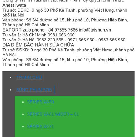
Anest Iwata
Trụ sở:
ĐĐKD: 9 ngõ 30 Phố Kẻ Tạnh, phường Việt Hưng, thành
phố Hà Nội
Văn phòng:
Số 6/4 đường số 15, khu phố 10, Phường Hiệp Bình,
Thành phố Hồ Chí Minh
EXPORT zalo phone +84 97555 7666 info@taishun.vn
Tư vấn 1:
Hồ Chí Minh 0981 666 960
Tư vấn 2:
Hà Nội 0983 220 555 - 0971 666 960 - 0933 666 960
ĐỊA ĐIỂM BẢO HÀNH SỬA CHỮA
Trụ sở
ĐĐKD: 9 ngõ 30 Phố Kẻ Tạnh, phường Việt Hưng, thành phố
Hà Nội
Văn phòng:
Số 6/4 đường số 15, khu phố 10, Phường Hiệp Bình,
Thành phố Hồ Chí Minh
TRANG CHỦ
SÚNG PHUN SƠN
SERIES W-50
SERIES W-61 WIDER – 61
SERIES W-71