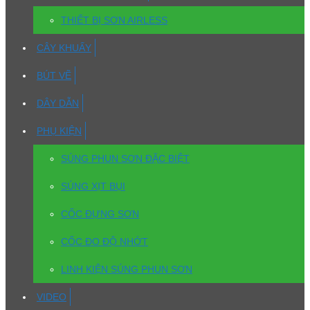
THIẾT BỊ SƠN AIRLESS
CÂY KHUẤY
BÚT VẼ
DÂY DẪN
PHỤ KIỆN
SÚNG PHUN SƠN ĐẶC BIỆT
SÚNG XỊT BỤI
CỐC ĐỰNG SƠN
CỐC ĐO ĐỘ NHỚT
LINH KIỆN SÚNG PHUN SƠN
VIDEO