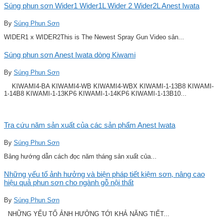
Súng phun sơn Wider1 Wider1L Wider 2 Wider2L Anest Iwata
By
Súng Phun Sơn
WIDER1 x WIDER2This is The Newest Spray Gun Video sản...
Súng phun sơn Anest Iwata dòng Kiwami
By
Súng Phun Sơn
KIWAMI4-BA KIWAMI4-WB KIWAMI4-WBX KIWAMI-1-13B8 KIWAMI-
1-14B8 KIWAMI-1-13KP6 KIWAMI-1-14KP6 KIWAMI-1-13B10...
Tra cứu năm sản xuất của các sản phẩm Anest Iwata
By
Súng Phun Sơn
Bảng hướng dẫn cách đọc năm tháng sản xuất của...
Những yếu tố ảnh hưởng và biện pháp tiết kiệm sơn, nâng cao
hiệu quả phun sơn cho ngành gỗ nội thất
By
Súng Phun Sơn
NHỮNG YẾU TỐ ẢNH HƯỞNG TỚI KHẢ NĂNG TIẾT...