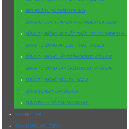
SERIES ÁP LỰC THẤP LPH-300
SÚNG ÁP LỰC THẤP LPH-400 WIDER4L KIWAMI4
SÚNG TỰ ĐỘNG ÁP SUẤT THẤP LPA-101 WIDER1AL
SÚNG TỰ ĐỘNG ÁP SUẤT THẤP LPA-200
SÚNG TỰ ĐỘNG LẮP TRÊN ROBOT WRA-100
SÚNG TỰ ĐỘNG LẮP TRÊN ROBOT WRA-200
SÚNG TỰ ĐỘNG SGA-101 SGA-3
SÚNG SUPERNOVA WS-400
SÚNG PHUN CỔ DÀI LW-10B LW1
MÁY NÉN KHÍ
BƠM MÀNG, NỒI TRỘN