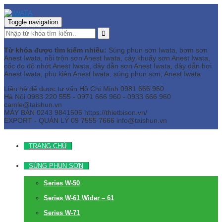
Toggle navigation
Từ khóa được tìm kiếm nhiều:
Súng phun sơn Iwata, bơm sơn
Anest Iwata, nồi trộn sơn Anest Iwata, cây khuấy sơn Anest Iwata,
cốc đo độ nhớt Anest Iwata, dây dẫn sơn Anest Iwata, dây dẫn hơi
Anest Iwata, phụ kiện Anest Iwata, súng phun sơn, Anest Iwata
Liên hệ để được tư vấn
Hồ Chí Minh
0981 666 960
Hà Nội
0983 220 555 - 0971 666 960 - 0933 666 960
camle@taishun.vn
MÁY BÀN
0243 9841505 https://thietbison.vn/
EXPORT - QUẢN LÝ
09 7555 7666
info@taishun.vn
TRANG CHỦ
SÚNG PHUN SƠN
Series W-50
Series W-61 Wider – 61
Series W-71