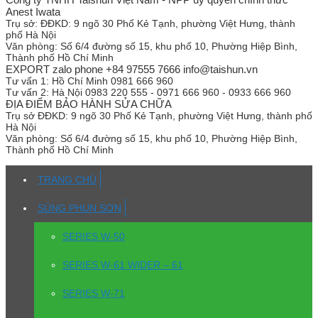
Anest Iwata
Trụ sở:
ĐĐKD: 9 ngõ 30 Phố Kẻ Tạnh, phường Việt Hưng, thành
phố Hà Nội
Văn phòng:
Số 6/4 đường số 15, khu phố 10, Phường Hiệp Bình,
Thành phố Hồ Chí Minh
EXPORT zalo phone +84 97555 7666 info@taishun.vn
Tư vấn 1:
Hồ Chí Minh 0981 666 960
Tư vấn 2:
Hà Nội 0983 220 555 - 0971 666 960 - 0933 666 960
ĐỊA ĐIỂM BẢO HÀNH SỬA CHỮA
Trụ sở
ĐĐKD: 9 ngõ 30 Phố Kẻ Tạnh, phường Việt Hưng, thành phố
Hà Nội
Văn phòng:
Số 6/4 đường số 15, khu phố 10, Phường Hiệp Bình,
Thành phố Hồ Chí Minh
TRANG CHỦ
SÚNG PHUN SƠN
SERIES W-50
SERIES W-61 WIDER – 61
SERIES W-71