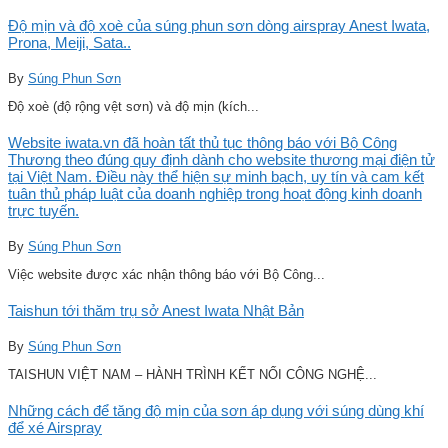
Độ mịn và độ xoè của súng phun sơn dòng airspray Anest Iwata,
Prona, Meiji, Sata..
By
Súng Phun Sơn
Độ xoè (độ rộng vệt sơn) và độ mịn (kích...
Website iwata.vn đã hoàn tất thủ tục thông báo với Bộ Công
Thương theo đúng quy định dành cho website thương mại điện tử
tại Việt Nam. Điều này thể hiện sự minh bạch, uy tín và cam kết
tuân thủ pháp luật của doanh nghiệp trong hoạt động kinh doanh
trực tuyến.
By
Súng Phun Sơn
Việc website được xác nhận thông báo với Bộ Công...
Taishun tới thăm trụ sở Anest Iwata Nhật Bản
By
Súng Phun Sơn
TAISHUN VIỆT NAM – HÀNH TRÌNH KẾT NỐI CÔNG NGHỆ...
Những cách để tăng độ mịn của sơn áp dụng với súng dùng khí
để xé Airspray