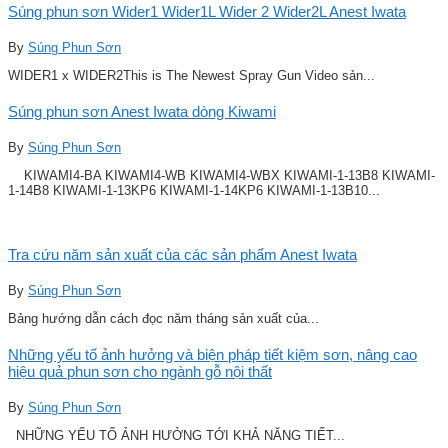
Súng phun sơn Wider1 Wider1L Wider 2 Wider2L Anest Iwata
By
Súng Phun Sơn
WIDER1 x WIDER2This is The Newest Spray Gun Video sản...
Súng phun sơn Anest Iwata dòng Kiwami
By
Súng Phun Sơn
KIWAMI4-BA KIWAMI4-WB KIWAMI4-WBX KIWAMI-1-13B8 KIWAMI-
1-14B8 KIWAMI-1-13KP6 KIWAMI-1-14KP6 KIWAMI-1-13B10...
Tra cứu năm sản xuất của các sản phẩm Anest Iwata
By
Súng Phun Sơn
Bảng hướng dẫn cách đọc năm tháng sản xuất của...
Những yếu tố ảnh hưởng và biện pháp tiết kiệm sơn, nâng cao
hiệu quả phun sơn cho ngành gỗ nội thất
By
Súng Phun Sơn
NHỮNG YẾU TỐ ẢNH HƯỞNG TỚI KHẢ NĂNG TIẾT...