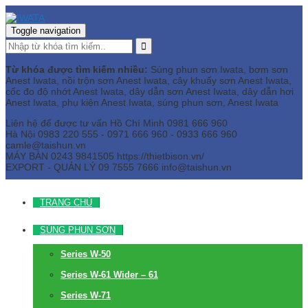
Toggle navigation
Từ khóa được tìm kiếm nhiều:
Súng phun sơn Iwata, bơm sơn
Anest Iwata, nồi trộn sơn Anest Iwata, cây khuấy sơn Anest Iwata,
cốc đo độ nhớt Anest Iwata, dây dẫn sơn Anest Iwata, dây dẫn hơi
Anest Iwata, phụ kiện Anest Iwata, súng phun sơn, Anest Iwata
Liên hệ để được tư vấn
Hồ Chí Minh
0981 666 960
Hà Nội
0983 220 555 - 0971 666 960 - 0933 666 960
camle@taishun.vn
MÁY BÀN
0243 9841505 https://thietbison.vn/
EXPORT - QUẢN LÝ
09 7555 7666
info@taishun.vn
TRANG CHỦ
SÚNG PHUN SƠN
Series W-50
Series W-61 Wider – 61
Series W-71