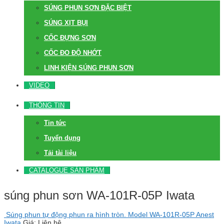
SÚNG PHUN SƠN ĐẶC BIỆT
SÚNG XỊT BỤI
CỐC ĐỰNG SƠN
CỐC ĐO ĐỘ NHỚT
LINH KIỆN SÚNG PHUN SƠN
VIDEO
THÔNG TIN
Tin tức
Tuyển dụng
Tải tài liệu
CATALOGUE SẢN PHẨM
súng phun sơn WA-101R-05P Iwata
Súng phun tự động phun ra hình tròn. Model WA-101R-05P Anest
Iwata
Giá: Liên hệ