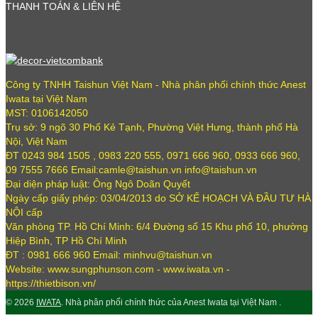
THANH TOÁN & LIÊN HỆ
Công ty TNHH Taishun Việt Nam - Nhà phân phối chính thức Anest
Iwata tại Việt Nam
MST: 0106142050
Trụ sở: 9 ngõ 30 Phố Kẻ Tạnh, Phường Việt Hưng, thành phố Hà
Nội, Việt Nam
ĐT 0243 984 1505 , 0983 220 555, 0971 666 960, 0933 666 960,
09 7555 7666 Email:camle@taishun.vn info@taishun.vn
Đại diện pháp luật: Ông Ngô Doãn Quyết
Ngày cấp giấy phép: 03/04/2013 do SỞ KẾ HOẠCH VÀ ĐẦU TƯ HÀ
NỘI cấp
Văn phòng TP. Hồ Chí Minh: 6/4 Đường số 15 Khu phố 10, phường
Hiệp Bình, TP Hồ Chí Minh
ĐT : 0981 666 960 Email: minhvu@taishun.vn
Website: www.sungphunson.com - www.iwata.vn -
https://thietbison.vn/
© 2026
IWATA
. Nhà phân phối chính thức của Anest Iwata tại Việt Nam .