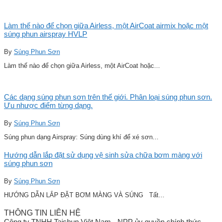
Làm thế nào để chọn giữa Airless, một AirCoat airmix hoặc một
súng phun airspray HVLP
By
Súng Phun Sơn
Làm thế nào để chọn giữa Airless, một AirCoat hoặc...
Các dạng súng phun sơn trên thế giới. Phân loại súng phun sơn.
Ưu nhược điểm từng dạng.
By
Súng Phun Sơn
Súng phun dạng Airspray: Súng dùng khí để xé sơn...
Hướng dẫn lắp đặt sử dụng vệ sinh sửa chữa bơm màng với
súng phun sơn
By
Súng Phun Sơn
HƯỚNG DẪN LẮP ĐẶT BƠM MÀNG VÀ SÚNG Tất...
THÔNG TIN LIÊN HỆ
Công ty TNHH Taishun Việt Nam - NPP ủy quyền chính thức