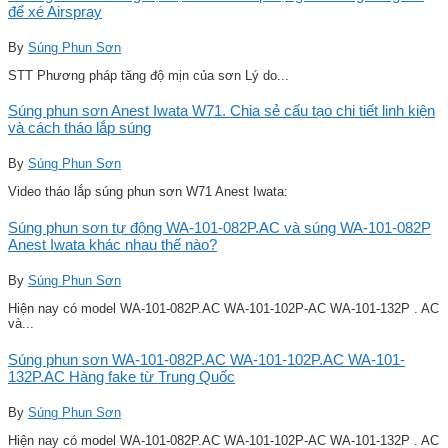
để xé Airspray
By
Súng Phun Sơn
STT Phương pháp tăng độ mịn của sơn Lý do...
Súng phun sơn Anest Iwata W71. Chia sẻ cấu tạo chi tiết linh kiện
và cách tháo lắp súng
By
Súng Phun Sơn
Video tháo lắp súng phun sơn W71 Anest Iwata:
Súng phun sơn tự động WA-101-082P.AC và súng WA-101-082P
Anest Iwata khác nhau thế nào?
By
Súng Phun Sơn
Hiện nay có model WA-101-082P.AC WA-101-102P-AC WA-101-132P . AC
và...
Súng phun sơn WA-101-082P.AC WA-101-102P.AC WA-101-
132P.AC Hàng fake từ Trung Quốc
By
Súng Phun Sơn
Hiện nay có model WA-101-082P.AC WA-101-102P-AC WA-101-132P . AC