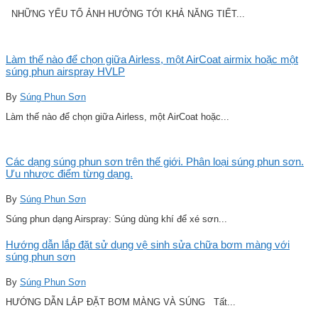
NHỮNG YẾU TỐ ẢNH HƯỞNG TỚI KHẢ NĂNG TIẾT...
Làm thế nào để chọn giữa Airless, một AirCoat airmix hoặc một
súng phun airspray HVLP
By
Súng Phun Sơn
Làm thế nào để chọn giữa Airless, một AirCoat hoặc...
Các dạng súng phun sơn trên thế giới. Phân loại súng phun sơn.
Ưu nhược điểm từng dạng.
By
Súng Phun Sơn
Súng phun dạng Airspray: Súng dùng khí để xé sơn...
Hướng dẫn lắp đặt sử dụng vệ sinh sửa chữa bơm màng với
súng phun sơn
By
Súng Phun Sơn
HƯỚNG DẪN LẮP ĐẶT BƠM MÀNG VÀ SÚNG Tất...