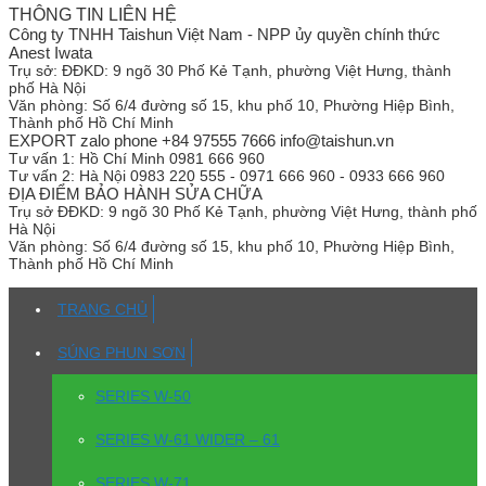
THÔNG TIN LIÊN HỆ
Công ty TNHH Taishun Việt Nam - NPP ủy quyền chính thức
Anest Iwata
Trụ sở:
ĐĐKD: 9 ngõ 30 Phố Kẻ Tạnh, phường Việt Hưng, thành
phố Hà Nội
Văn phòng:
Số 6/4 đường số 15, khu phố 10, Phường Hiệp Bình,
Thành phố Hồ Chí Minh
EXPORT zalo phone +84 97555 7666 info@taishun.vn
Tư vấn 1:
Hồ Chí Minh 0981 666 960
Tư vấn 2:
Hà Nội 0983 220 555 - 0971 666 960 - 0933 666 960
ĐỊA ĐIỂM BẢO HÀNH SỬA CHỮA
Trụ sở
ĐĐKD: 9 ngõ 30 Phố Kẻ Tạnh, phường Việt Hưng, thành phố
Hà Nội
Văn phòng:
Số 6/4 đường số 15, khu phố 10, Phường Hiệp Bình,
Thành phố Hồ Chí Minh
TRANG CHỦ
SÚNG PHUN SƠN
SERIES W-50
SERIES W-61 WIDER – 61
SERIES W-71