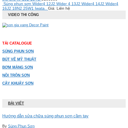
Súng phun sơn Wider4 12J2 Wider 4 13J2 Wider4 14J2 Wider4
16J2 18N2 25W1 Iwata..
Giá: Liên hệ
VIDEO THI CÔNG
TẢI CATALOGUE
SÚNG PHUN SƠN
BÚT VẼ MỸ THUẬT
BƠM MÀNG SƠN
NỒI TRỘN SƠN
CÂY KHUẤY SƠN
BÀI VIẾT
Hướng dẫn sửa chữa súng phun sơn cầm tay
By
Súng Phun Sơn