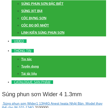
SÚNG PHUN SƠN ĐẶC BIỆT
SÚNG XỊT BỤI
CỐC ĐỰNG SƠN
CỐC ĐO ĐỘ NHỚT
LINH KIỆN SÚNG PHUN SƠN
VIDEO
THÔNG TIN
Tin tức
Tuyển dụng
Tải tài liệu
CATALOGUE SẢN PHẨM
Súng phun sơn Wider 4 1.3mm
Súng phun sơn Wider1 13H4G Anest Iwata Nhật Bản. Model thay
thế cho W-101-134G
3100000