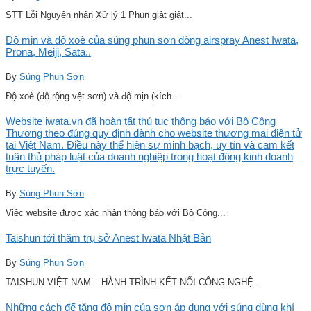
STT Lỗi Nguyên nhân Xử lý 1 Phun giật giật...
Độ mịn và độ xoè của súng phun sơn dòng airspray Anest Iwata,
Prona, Meiji, Sata..
By
Súng Phun Sơn
Độ xoè (độ rộng vệt sơn) và độ mịn (kích...
Website iwata.vn đã hoàn tất thủ tục thông báo với Bộ Công
Thương theo đúng quy định dành cho website thương mại điện tử
tại Việt Nam. Điều này thể hiện sự minh bạch, uy tín và cam kết
tuân thủ pháp luật của doanh nghiệp trong hoạt động kinh doanh
trực tuyến.
By
Súng Phun Sơn
Việc website được xác nhận thông báo với Bộ Công...
Taishun tới thăm trụ sở Anest Iwata Nhật Bản
By
Súng Phun Sơn
TAISHUN VIỆT NAM – HÀNH TRÌNH KẾT NỐI CÔNG NGHỆ...
Những cách để tăng độ mịn của sơn áp dụng với súng dùng khí