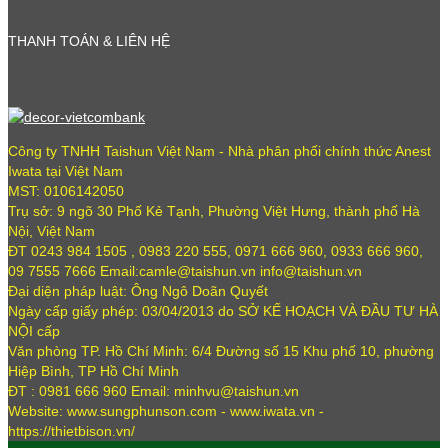
THANH TOÁN & LIÊN HỆ
Công ty TNHH Taishun Việt Nam - Nhà phân phối chính thức Anest
Iwata tại Việt Nam
MST: 0106142050
Trụ sở: 9 ngõ 30 Phố Kẻ Tạnh, Phường Việt Hưng, thành phố Hà
Nội, Việt Nam
ĐT 0243 984 1505 , 0983 220 555, 0971 666 960, 0933 666 960,
09 7555 7666 Email:camle@taishun.vn info@taishun.vn
Đại diện pháp luật: Ông Ngô Doãn Quyết
Ngày cấp giấy phép: 03/04/2013 do SỞ KẾ HOẠCH VÀ ĐẦU TƯ HÀ
NỘI cấp
Văn phòng TP. Hồ Chí Minh: 6/4 Đường số 15 Khu phố 10, phường
Hiệp Bình, TP Hồ Chí Minh
ĐT : 0981 666 960 Email: minhvu@taishun.vn
Website: www.sungphunson.com - www.iwata.vn -
https://thietbison.vn/