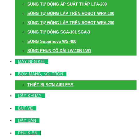
SÚNG TỰ ĐỘNG ÁP SUẤT THẤP LPA-200
SÚNG TỰ ĐỘNG LẮP TRÊN ROBOT WRA-100
SÚNG TỰ ĐỘNG LẮP TRÊN ROBOT WRA-200
SÚNG TỰ ĐỘNG SGA-101 SGA-3
SÚNG Supernova WS-400
SÚNG PHUN CỔ DÀI LW-10B LW1
MÁY NÉN KHÍ
BƠM MÀNG, NỒI TRỘN
THIẾT BỊ SƠN AIRLESS
CÂY KHUẤY
BÚT VẼ
DÂY DẪN
PHỤ KIỆN