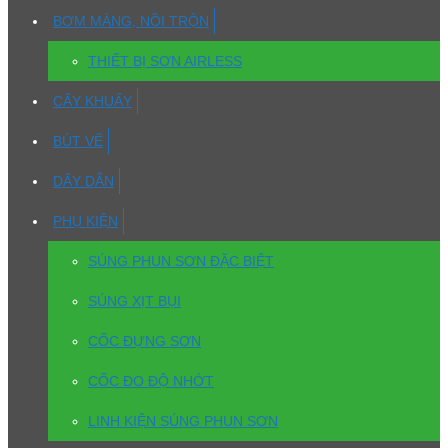
BƠM MÀNG, NỒI TRỘN
THIẾT BỊ SƠN AIRLESS
CÂY KHUẤY
BÚT VẼ
DÂY DẪN
PHỤ KIỆN
SÚNG PHUN SƠN ĐẶC BIỆT
SÚNG XỊT BỤI
CỐC ĐỰNG SƠN
CỐC ĐO ĐỘ NHỚT
LINH KIỆN SÚNG PHUN SƠN