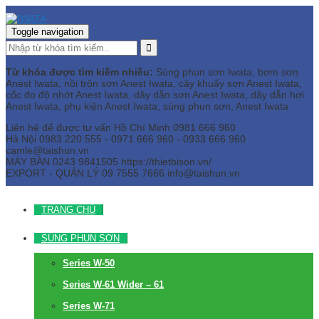
Toggle navigation
Từ khóa được tìm kiếm nhiều:
Súng phun sơn Iwata, bơm sơn
Anest Iwata, nồi trộn sơn Anest Iwata, cây khuấy sơn Anest Iwata,
cốc đo độ nhớt Anest Iwata, dây dẫn sơn Anest Iwata, dây dẫn hơi
Anest Iwata, phụ kiện Anest Iwata, súng phun sơn, Anest Iwata
Liên hệ để được tư vấn
Hồ Chí Minh
0981 666 960
Hà Nội
0983 220 555 - 0971 666 960 - 0933 666 960
camle@taishun.vn
MÁY BÀN
0243 9841505 https://thietbison.vn/
EXPORT - QUẢN LÝ
09 7555 7666
info@taishun.vn
TRANG CHỦ
SÚNG PHUN SƠN
Series W-50
Series W-61 Wider – 61
Series W-71