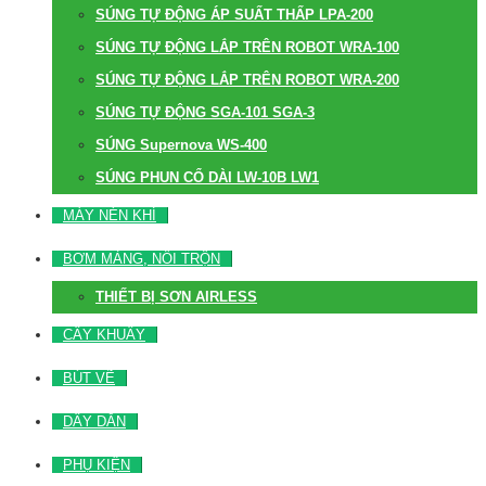
SÚNG TỰ ĐỘNG ÁP SUẤT THẤP LPA-200
SÚNG TỰ ĐỘNG LẮP TRÊN ROBOT WRA-100
SÚNG TỰ ĐỘNG LẮP TRÊN ROBOT WRA-200
SÚNG TỰ ĐỘNG SGA-101 SGA-3
SÚNG Supernova WS-400
SÚNG PHUN CỔ DÀI LW-10B LW1
MÁY NÉN KHÍ
BƠM MÀNG, NỒI TRỘN
THIẾT BỊ SƠN AIRLESS
CÂY KHUẤY
BÚT VẼ
DÂY DẪN
PHỤ KIỆN