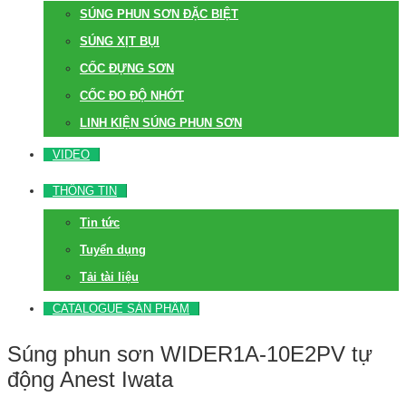
SÚNG PHUN SƠN ĐẶC BIỆT
SÚNG XỊT BỤI
CỐC ĐỰNG SƠN
CỐC ĐO ĐỘ NHỚT
LINH KIỆN SÚNG PHUN SƠN
VIDEO
THÔNG TIN
Tin tức
Tuyển dụng
Tải tài liệu
CATALOGUE SẢN PHẨM
Súng phun sơn WIDER1A-10E2PV tự
động Anest Iwata