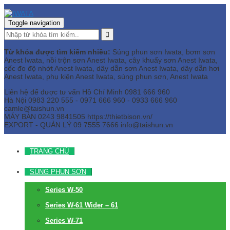
Toggle navigation
Từ khóa được tìm kiếm nhiều:
Súng phun sơn Iwata, bơm sơn
Anest Iwata, nồi trộn sơn Anest Iwata, cây khuấy sơn Anest Iwata,
cốc đo độ nhớt Anest Iwata, dây dẫn sơn Anest Iwata, dây dẫn hơi
Anest Iwata, phụ kiện Anest Iwata, súng phun sơn, Anest Iwata
Liên hệ để được tư vấn
Hồ Chí Minh
0981 666 960
Hà Nội
0983 220 555 - 0971 666 960 - 0933 666 960
camle@taishun.vn
MÁY BÀN
0243 9841505 https://thietbison.vn/
EXPORT - QUẢN LÝ
09 7555 7666
info@taishun.vn
TRANG CHỦ
SÚNG PHUN SƠN
Series W-50
Series W-61 Wider – 61
Series W-71