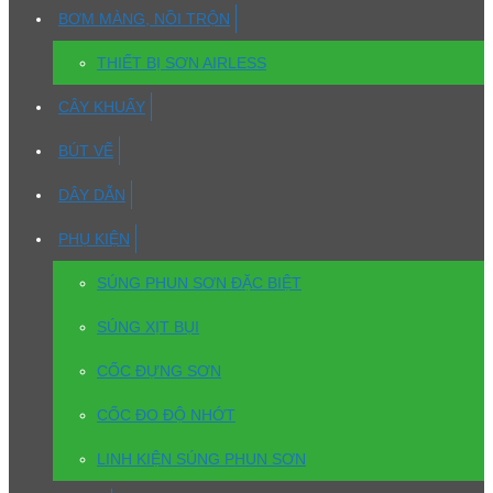
BƠM MÀNG, NỒI TRỘN
THIẾT BỊ SƠN AIRLESS
CÂY KHUẤY
BÚT VẼ
DÂY DẪN
PHỤ KIỆN
SÚNG PHUN SƠN ĐẶC BIỆT
SÚNG XỊT BỤI
CỐC ĐỰNG SƠN
CỐC ĐO ĐỘ NHỚT
LINH KIỆN SÚNG PHUN SƠN