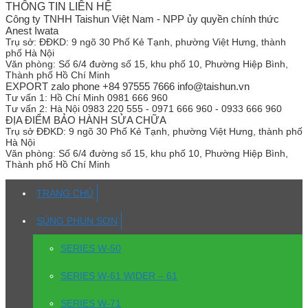
THÔNG TIN LIÊN HỆ
Công ty TNHH Taishun Việt Nam - NPP ủy quyền chính thức
Anest Iwata
Trụ sở:
ĐĐKD: 9 ngõ 30 Phố Kẻ Tạnh, phường Việt Hưng, thành
phố Hà Nội
Văn phòng:
Số 6/4 đường số 15, khu phố 10, Phường Hiệp Bình,
Thành phố Hồ Chí Minh
EXPORT zalo phone +84 97555 7666 info@taishun.vn
Tư vấn 1:
Hồ Chí Minh 0981 666 960
Tư vấn 2:
Hà Nội 0983 220 555 - 0971 666 960 - 0933 666 960
ĐỊA ĐIỂM BẢO HÀNH SỬA CHỮA
Trụ sở
ĐĐKD: 9 ngõ 30 Phố Kẻ Tạnh, phường Việt Hưng, thành phố
Hà Nội
Văn phòng:
Số 6/4 đường số 15, khu phố 10, Phường Hiệp Bình,
Thành phố Hồ Chí Minh
TRANG CHỦ
SÚNG PHUN SƠN
SERIES W-50
SERIES W-61 WIDER – 61
SERIES W-71