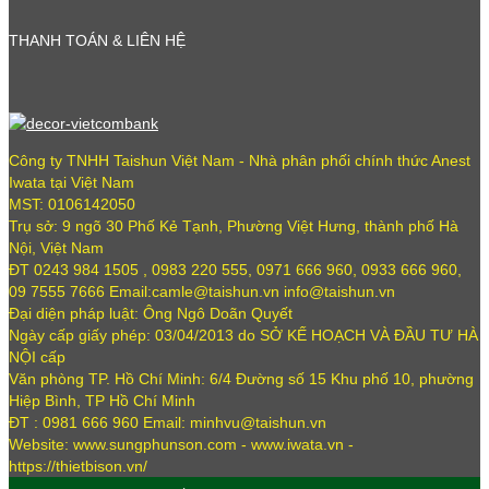
THANH TOÁN & LIÊN HỆ
Công ty TNHH Taishun Việt Nam - Nhà phân phối chính thức Anest
Iwata tại Việt Nam
MST: 0106142050
Trụ sở: 9 ngõ 30 Phố Kẻ Tạnh, Phường Việt Hưng, thành phố Hà
Nội, Việt Nam
ĐT 0243 984 1505 , 0983 220 555, 0971 666 960, 0933 666 960,
09 7555 7666 Email:camle@taishun.vn info@taishun.vn
Đại diện pháp luật: Ông Ngô Doãn Quyết
Ngày cấp giấy phép: 03/04/2013 do SỞ KẾ HOẠCH VÀ ĐẦU TƯ HÀ
NỘI cấp
Văn phòng TP. Hồ Chí Minh: 6/4 Đường số 15 Khu phố 10, phường
Hiệp Bình, TP Hồ Chí Minh
ĐT : 0981 666 960 Email: minhvu@taishun.vn
Website: www.sungphunson.com - www.iwata.vn -
https://thietbison.vn/