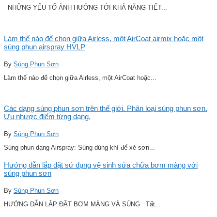
NHỮNG YẾU TỐ ẢNH HƯỞNG TỚI KHẢ NĂNG TIẾT...
Làm thế nào để chọn giữa Airless, một AirCoat airmix hoặc một
súng phun airspray HVLP
By
Súng Phun Sơn
Làm thế nào để chọn giữa Airless, một AirCoat hoặc...
Các dạng súng phun sơn trên thế giới. Phân loại súng phun sơn.
Ưu nhược điểm từng dạng.
By
Súng Phun Sơn
Súng phun dạng Airspray: Súng dùng khí để xé sơn...
Hướng dẫn lắp đặt sử dụng vệ sinh sửa chữa bơm màng với
súng phun sơn
By
Súng Phun Sơn
HƯỚNG DẪN LẮP ĐẶT BƠM MÀNG VÀ SÚNG Tất...