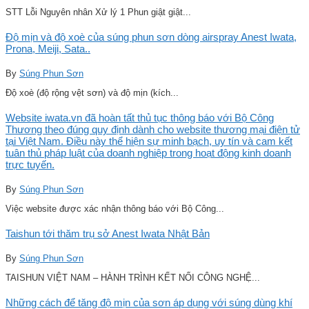
STT Lỗi Nguyên nhân Xử lý 1 Phun giật giật...
Độ mịn và độ xoè của súng phun sơn dòng airspray Anest Iwata,
Prona, Meiji, Sata..
By
Súng Phun Sơn
Độ xoè (độ rộng vệt sơn) và độ mịn (kích...
Website iwata.vn đã hoàn tất thủ tục thông báo với Bộ Công
Thương theo đúng quy định dành cho website thương mại điện tử
tại Việt Nam. Điều này thể hiện sự minh bạch, uy tín và cam kết
tuân thủ pháp luật của doanh nghiệp trong hoạt động kinh doanh
trực tuyến.
By
Súng Phun Sơn
Việc website được xác nhận thông báo với Bộ Công...
Taishun tới thăm trụ sở Anest Iwata Nhật Bản
By
Súng Phun Sơn
TAISHUN VIỆT NAM – HÀNH TRÌNH KẾT NỐI CÔNG NGHỆ...
Những cách để tăng độ mịn của sơn áp dụng với súng dùng khí