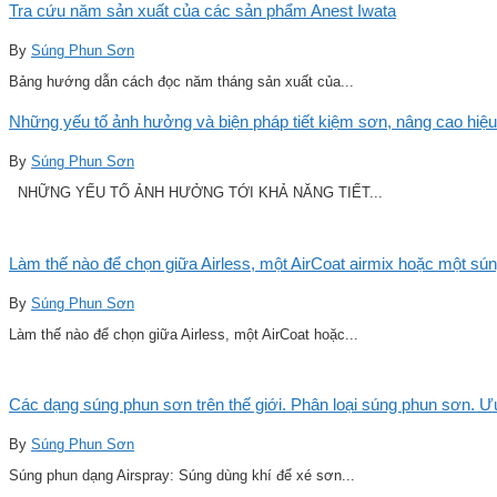
Tra cứu năm sản xuất của các sản phẩm Anest Iwata
By
Súng Phun Sơn
Bảng hướng dẫn cách đọc năm tháng sản xuất của...
Những yếu tố ảnh hưởng và biện pháp tiết kiệm sơn, nâng cao hiệu
By
Súng Phun Sơn
NHỮNG YẾU TỐ ẢNH HƯỞNG TỚI KHẢ NĂNG TIẾT...
Làm thế nào để chọn giữa Airless, một AirCoat airmix hoặc một sú
By
Súng Phun Sơn
Làm thế nào để chọn giữa Airless, một AirCoat hoặc...
Các dạng súng phun sơn trên thế giới. Phân loại súng phun sơn. 
By
Súng Phun Sơn
Súng phun dạng Airspray: Súng dùng khí để xé sơn...