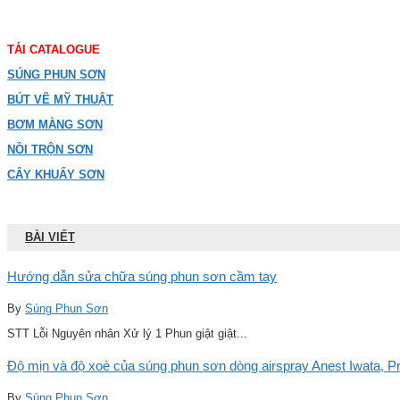
TẢI CATALOGUE
SÚNG PHUN SƠN
BÚT VẼ MỸ THUẬT
BƠM MÀNG SƠN
NỒI TRỘN SƠN
CÂY KHUẤY SƠN
BÀI VIẾT
Hướng dẫn sửa chữa súng phun sơn cầm tay
By
Súng Phun Sơn
STT Lỗi Nguyên nhân Xử lý 1 Phun giật giật...
Độ mịn và độ xoè của súng phun sơn dòng airspray Anest Iwata, Pro
By
Súng Phun Sơn