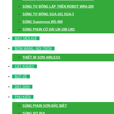
SÚNG TỰ ĐỘNG LẮP TRÊN ROBOT WRA-200
SÚNG TỰ ĐỘNG SGA-101 SGA-3
SÚNG Supernova WS-400
SÚNG PHUN CỔ DÀI LW-10B LW1
MÁY NÉN KHÍ
BƠM MÀNG, NỒI TRỘN
THIẾT BỊ SƠN AIRLESS
CÂY KHUẤY
BÚT VẼ
DÂY DẪN
PHỤ KIỆN
SÚNG PHUN SƠN ĐẶC BIỆT
SÚNG XỊT BỤI