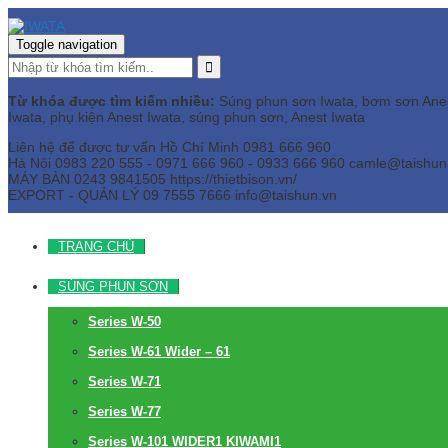
Toggle navigation
Từ khóa được tìm kiếm nhiều:
Súng phun sơn Iwata, bơm sơn Anest 
Iwata, phụ kiện Anest Iwata, súng phun sơn, Anest Iwata
Liên hệ để được tư vấn
Hồ Chí Minh
0981 666 960
Hà Nội
0983 220 555 - 0971 666 960 - 0933 666 960
camle@taishun
MÁY BÀN
0243 9841505 https://thietbison.vn/
EXPORT - QUẢN LÝ
09 7555 7666
info@taishun.vn
TRANG CHỦ
SÚNG PHUN SƠN
Series W-50
Series W-61 Wider – 61
Series W-71
Series W-77
Series W-101 WIDER1 KIWAMI1