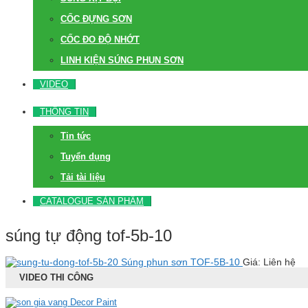
CỐC ĐỰNG SƠN
CỐC ĐO ĐỘ NHỚT
LINH KIỆN SÚNG PHUN SƠN
VIDEO
THÔNG TIN
Tin tức
Tuyển dụng
Tải tài liệu
CATALOGUE SẢN PHẨM
súng tự động tof-5b-10
Súng phun sơn TOF-5B-10
Giá: Liên hệ
VIDEO THI CÔNG