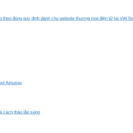
 theo đúng quy định dành cho website thương mại điện tử tại Việt Na
xé Airspray
và cách tháo lắp súng