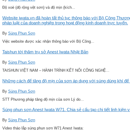
Độ xoè (độ rộng vệt sơn) và độ mịn (kích...
Website iwata.vn đã hoàn tất thủ tục thông báo với Bộ Công Thương
pháp luật của doanh nghiệp trong hoạt động kinh doanh trực tuyến.
By
Súng Phun Sơn
Việc website được xác nhận thông báo với Bộ Công...
Taishun tới thăm trụ sở Anest Iwata Nhật Bản
By
Súng Phun Sơn
TAISHUN VIỆT NAM – HÀNH TRÌNH KẾT NỐI CÔNG NGHỆ...
Những cách để tăng độ mịn của sơn áp dụng với súng dùng khí để 
By
Súng Phun Sơn
STT Phương pháp tăng độ mịn của sơn Lý do...
Súng phun sơn Anest Iwata W71. Chia sẻ cấu tạo chi tiết linh kiện 
By
Súng Phun Sơn
Video tháo lắp súng phun sơn W71 Anest Iwata: