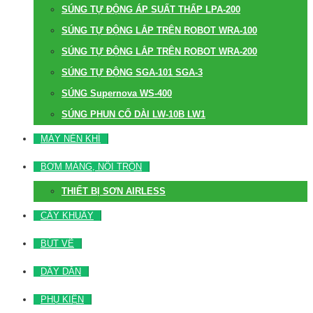
SÚNG TỰ ĐỘNG ÁP SUẤT THẤP LPA-200
SÚNG TỰ ĐỘNG LẮP TRÊN ROBOT WRA-100
SÚNG TỰ ĐỘNG LẮP TRÊN ROBOT WRA-200
SÚNG TỰ ĐỘNG SGA-101 SGA-3
SÚNG Supernova WS-400
SÚNG PHUN CỔ DÀI LW-10B LW1
MÁY NÉN KHÍ
BƠM MÀNG, NỒI TRỘN
THIẾT BỊ SƠN AIRLESS
CÂY KHUẤY
BÚT VẼ
DÂY DẪN
PHỤ KIỆN