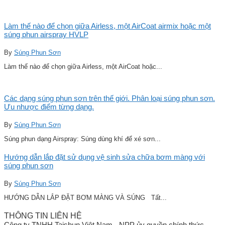
Làm thế nào để chọn giữa Airless, một AirCoat airmix hoặc một
súng phun airspray HVLP
By
Súng Phun Sơn
Làm thế nào để chọn giữa Airless, một AirCoat hoặc...
Các dạng súng phun sơn trên thế giới. Phân loại súng phun sơn.
Ưu nhược điểm từng dạng.
By
Súng Phun Sơn
Súng phun dạng Airspray: Súng dùng khí để xé sơn...
Hướng dẫn lắp đặt sử dụng vệ sinh sửa chữa bơm màng với
súng phun sơn
By
Súng Phun Sơn
HƯỚNG DẪN LẮP ĐẶT BƠM MÀNG VÀ SÚNG Tất...
THÔNG TIN LIÊN HỆ
Công ty TNHH Taishun Việt Nam - NPP ủy quyền chính thức