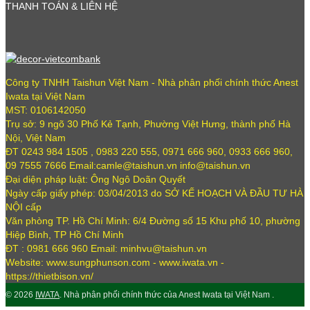
THANH TOÁN & LIÊN HỆ
Công ty TNHH Taishun Việt Nam - Nhà phân phối chính thức Anest
Iwata tại Việt Nam
MST: 0106142050
Trụ sở: 9 ngõ 30 Phố Kẻ Tạnh, Phường Việt Hưng, thành phố Hà
Nội, Việt Nam
ĐT 0243 984 1505 , 0983 220 555, 0971 666 960, 0933 666 960,
09 7555 7666 Email:camle@taishun.vn info@taishun.vn
Đại diện pháp luật: Ông Ngô Doãn Quyết
Ngày cấp giấy phép: 03/04/2013 do SỞ KẾ HOẠCH VÀ ĐẦU TƯ HÀ
NỘI cấp
Văn phòng TP. Hồ Chí Minh: 6/4 Đường số 15 Khu phố 10, phường
Hiệp Bình, TP Hồ Chí Minh
ĐT : 0981 666 960 Email: minhvu@taishun.vn
Website: www.sungphunson.com - www.iwata.vn -
https://thietbison.vn/
© 2026
IWATA
. Nhà phân phối chính thức của Anest Iwata tại Việt Nam .