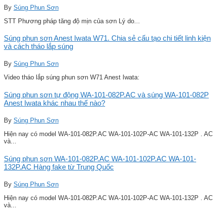
By
Súng Phun Sơn
STT Phương pháp tăng độ mịn của sơn Lý do...
Súng phun sơn Anest Iwata W71. Chia sẻ cấu tạo chi tiết linh kiện
và cách tháo lắp súng
By
Súng Phun Sơn
Video tháo lắp súng phun sơn W71 Anest Iwata:
Súng phun sơn tự động WA-101-082P.AC và súng WA-101-082P
Anest Iwata khác nhau thế nào?
By
Súng Phun Sơn
Hiện nay có model WA-101-082P.AC WA-101-102P-AC WA-101-132P . AC
và...
Súng phun sơn WA-101-082P.AC WA-101-102P.AC WA-101-
132P.AC Hàng fake từ Trung Quốc
By
Súng Phun Sơn
Hiện nay có model WA-101-082P.AC WA-101-102P-AC WA-101-132P . AC
và...