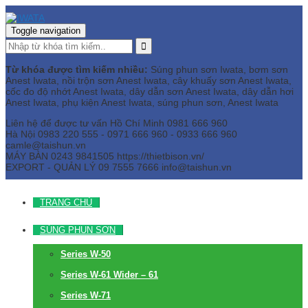
Toggle navigation
Từ khóa được tìm kiếm nhiều:
Súng phun sơn Iwata, bơm sơn
Anest Iwata, nồi trộn sơn Anest Iwata, cây khuấy sơn Anest Iwata,
cốc đo độ nhớt Anest Iwata, dây dẫn sơn Anest Iwata, dây dẫn hơi
Anest Iwata, phụ kiện Anest Iwata, súng phun sơn, Anest Iwata
Liên hệ để được tư vấn
Hồ Chí Minh
0981 666 960
Hà Nội
0983 220 555 - 0971 666 960 - 0933 666 960
camle@taishun.vn
MÁY BÀN
0243 9841505 https://thietbison.vn/
EXPORT - QUẢN LÝ
09 7555 7666
info@taishun.vn
TRANG CHỦ
SÚNG PHUN SƠN
Series W-50
Series W-61 Wider – 61
Series W-71