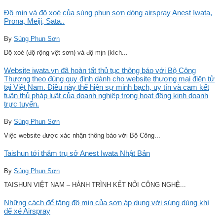
Độ mịn và độ xoè của súng phun sơn dòng airspray Anest Iwata,
Prona, Meiji, Sata..
By
Súng Phun Sơn
Độ xoè (độ rộng vệt sơn) và độ mịn (kích...
Website iwata.vn đã hoàn tất thủ tục thông báo với Bộ Công
Thương theo đúng quy định dành cho website thương mại điện tử
tại Việt Nam. Điều này thể hiện sự minh bạch, uy tín và cam kết
tuân thủ pháp luật của doanh nghiệp trong hoạt động kinh doanh
trực tuyến.
By
Súng Phun Sơn
Việc website được xác nhận thông báo với Bộ Công...
Taishun tới thăm trụ sở Anest Iwata Nhật Bản
By
Súng Phun Sơn
TAISHUN VIỆT NAM – HÀNH TRÌNH KẾT NỐI CÔNG NGHỆ...
Những cách để tăng độ mịn của sơn áp dụng với súng dùng khí
để xé Airspray