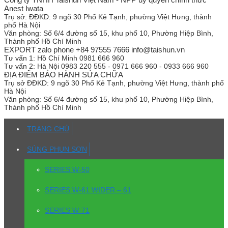
Anest Iwata
Trụ sở:
ĐĐKD: 9 ngõ 30 Phố Kẻ Tạnh, phường Việt Hưng, thành
phố Hà Nội
Văn phòng:
Số 6/4 đường số 15, khu phố 10, Phường Hiệp Bình,
Thành phố Hồ Chí Minh
EXPORT zalo phone +84 97555 7666 info@taishun.vn
Tư vấn 1:
Hồ Chí Minh 0981 666 960
Tư vấn 2:
Hà Nội 0983 220 555 - 0971 666 960 - 0933 666 960
ĐỊA ĐIỂM BẢO HÀNH SỬA CHỮA
Trụ sở
ĐĐKD: 9 ngõ 30 Phố Kẻ Tạnh, phường Việt Hưng, thành phố
Hà Nội
Văn phòng:
Số 6/4 đường số 15, khu phố 10, Phường Hiệp Bình,
Thành phố Hồ Chí Minh
TRANG CHỦ
SÚNG PHUN SƠN
SERIES W-50
SERIES W-61 WIDER – 61
SERIES W-71