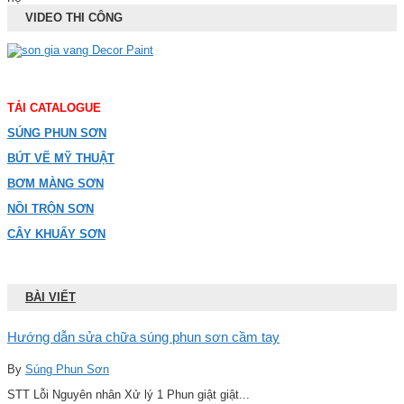
VIDEO THI CÔNG
TẢI CATALOGUE
SÚNG PHUN SƠN
BÚT VẼ MỸ THUẬT
BƠM MÀNG SƠN
NỒI TRỘN SƠN
CÂY KHUẤY SƠN
BÀI VIẾT
Hướng dẫn sửa chữa súng phun sơn cầm tay
By
Súng Phun Sơn
STT Lỗi Nguyên nhân Xử lý 1 Phun giật giật...