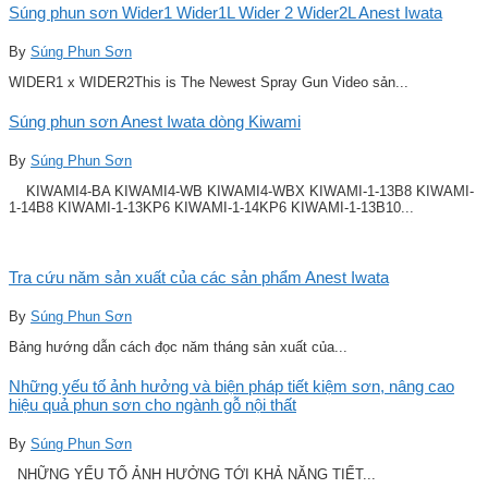
Súng phun sơn Wider1 Wider1L Wider 2 Wider2L Anest Iwata
By
Súng Phun Sơn
WIDER1 x WIDER2This is The Newest Spray Gun Video sản...
Súng phun sơn Anest Iwata dòng Kiwami
By
Súng Phun Sơn
KIWAMI4-BA KIWAMI4-WB KIWAMI4-WBX KIWAMI-1-13B8 KIWAMI-
1-14B8 KIWAMI-1-13KP6 KIWAMI-1-14KP6 KIWAMI-1-13B10...
Tra cứu năm sản xuất của các sản phẩm Anest Iwata
By
Súng Phun Sơn
Bảng hướng dẫn cách đọc năm tháng sản xuất của...
Những yếu tố ảnh hưởng và biện pháp tiết kiệm sơn, nâng cao
hiệu quả phun sơn cho ngành gỗ nội thất
By
Súng Phun Sơn
NHỮNG YẾU TỐ ẢNH HƯỞNG TỚI KHẢ NĂNG TIẾT...