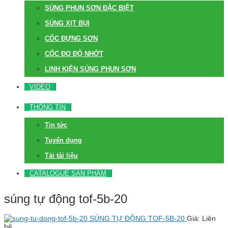
SÚNG PHUN SƠN ĐẶC BIỆT
SÚNG XỊT BỤI
CỐC ĐỰNG SƠN
CỐC ĐO ĐỘ NHỚT
LINH KIỆN SÚNG PHUN SƠN
VIDEO
THÔNG TIN
Tin tức
Tuyển dụng
Tải tài liệu
CATALOGUE SẢN PHẨM
súng tự động tof-5b-20
SÚNG TỰ ĐỘNG TOF-5B-20
Giá: Liên
hệ