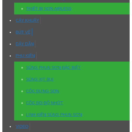
THIẾT BỊ SƠN AIRLESS
CÂY KHUẤY
BÚT VẼ
DÂY DẪN
PHỤ KIỆN
SÚNG PHUN SƠN ĐẶC BIỆT
SÚNG XỊT BỤI
CỐC ĐỰNG SƠN
CỐC ĐO ĐỘ NHỚT
LINH KIỆN SÚNG PHUN SƠN
VIDEO